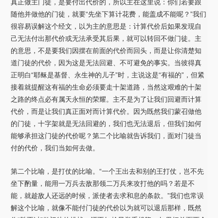
真正做主门徒，是要付出代价的，所以主在这里说：你们若要跟
随他并做他的门徒，就要“先坐下算计花费，能盖成不能呢？”我们
很容易误解这个经文，以为主的意思是：计算代价后如果发现自
己无法付出那代价或无法承受其后果，就可以转回不做门徒。主
的意思，不是要我们因摆在前面的代价而回头，而是让你清楚知
道门徒的代价，因为这是无法回避、不可避免的事实。当彼得真
正明白“耶稣是基督、永生神的儿子”时，主说这是“有福的”，但紧
接着就提醒这有福的生命必须要走十架道路，当然这艰难的十架
之路的终点必有属天永恒的荣耀。主不是为了让我们回避而计算
代价，而是让我们真正面对而计算代价。因为既然我们蒙召做他
的门徒，十字架就是无法回避的，我们也无法退后，但我们如何
能够承担这门徒的代价呢？第二个比喻就告诉我们，面对门徒当
付的代价，我们当如何去做。
第二个比喻，是打仗的比喻。“一个王出去和别的王打仗，岂不先
坐下酌量，能用一万兵去敌那领二万兵来攻打他的吗？若是不
能，就趁敌人还远的时候，派使者去求和息的条款。”我们也常误
解这个比喻，就像不能付门徒的代价以为就可以退后那样，既然