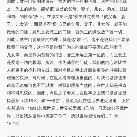
因此，做主门徒的秘诀在于肯为他付任何的代价。这样的代价就
是，为主的缘故，能够把“自己的父母、妻子、儿女、弟兄、姐妹
和自己的性命”放下。在原文里不是“爱主胜过爱自己的父母、妻
子、儿女等”，而是若不“恨”自己的父母、妻子、儿女等，就不能
做他的门徒，意思是要做主的门徒，就为主的缘故放下这一切。
因此，做主门徒最难的功课，就是这“放下”。这不是说我们不要孝
敬我们的父母，这也不是说我们为主的缘故不要爱自己的妻子、
儿女等，而是作为基督的门徒，爱主永远是第一位的，而且爱主
是爱这一切的根源。所以，作为基督的门徒，我们的内心常比世
人有更多的挣扎和交战，面对今世之事上常面临更多的冲突以及
艰难的抉择。有时候，在世人看来理所当然的，对我们基督徒来
讲却无论如何也不可以做；对我们理所当然的，在世人却是稀奇
和不可思议的。因此，今世之子看来，在世事之上我们基督徒显
得愚拙（路16:8）和“一根筋”，甚至为此在这世界遭受逼迫，正如
主所说的：“你们若属世界，世界必爱属自己的；只因你们不属世
界，乃是我从世界中拣选了你们，所以世界就恨你们。”（约
15:19）