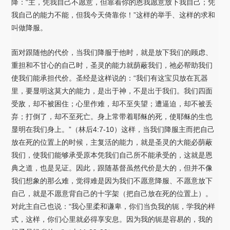
降：“主，凭我自己不愿意，但靠着你的恩我愿意放下我自己；凭
我自己的能力不能，但我今天倚靠你！”这样的举手、这样的求和
叫做降服。
面对跟随他的代价，当我们降服于他时，就是放下我们的顾虑、
重担和不甘心的自己时，圣灵的能力就荫蔽我们，祂必帮助我们
使我们能承担代价。圣经是这样说的：“我们有这宝贝放在瓦器
里，要显明这莫大的能力，是出于神，不是出于我们。我们四面
受敌，却不被困住；心里作难，却不至失望；遭逼迫，却不被丢
弃；打倒了，却不至死亡。身上常带着耶稣的死，使耶稣的生也
显明在我们身上。”（林后4:7-10）这样，当我们降服主而把自己
放在死的位置上的时候，主复活的能力，就是圣灵的大能必荫蔽
我们，使我们能够承受原本凭我们自己所不能承受的，这就是恩
典之道，也是见证。因此，跟随基督虽然代价是大的，但并不像
我们想象的那么难，觉得难是因为我们不愿意降服、不愿意放下
自己，就是不愿意背自己的十字架（把自己放在死的位置上）。
对此主自己也说：“我心里柔和谦卑，你们当负我的轭，学我的样
式，这样，你们心里就必得享安息。因为我的轭是容易的，我的