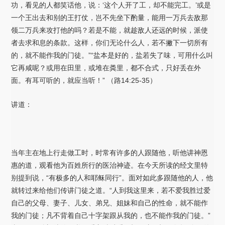
功，看见的人都笑话他，说：‘这个人开了工，却不能完工。’或是
一个王出去和别的王打仗，岂不先坐下酌量，能用一万兵去敌那
领二万兵来攻打他的吗？若是不能，就趁敌人还远的时候，派使
者去求和息的条款。这样，你们无论什么人，若不撇下一切所有
的，就不能作我的门徒。”“盐本是好的，盐若失了味，可用什么叫
它再咸呢？或用在田里，或堆在粪里，都不合式，只好丢在外
面。有耳可听的，就应当听！” （路14:25-35）
讲道：
当年主在地上行走做工时，时常有许多的人跟随他，听他讲神恩
惠的道，观看他为百姓所行的医治神迹。在今天所读的经文里特
别提到说，“有极多的人和耶稣同行”。面对如此多跟随他的人，他
就转过来给他们传讲门徒之道。“人到我这里来，若不爱我胜过爱
自己的父母、妻子、儿女、弟兄、姐妹和自己的性命，就不能作
我的门徒；凡不背着自己十字架跟从我的，也不能作我的门徒。”