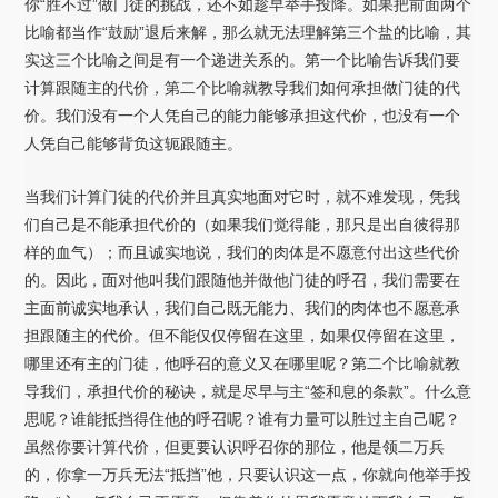
你“胜不过”做门徒的挑战，还不如趁早举手投降。如果把前面两个
比喻都当作“鼓励”退后来解，那么就无法理解第三个盐的比喻，其
实这三个比喻之间是有一个递进关系的。第一个比喻告诉我们要
计算跟随主的代价，第二个比喻就教导我们如何承担做门徒的代
价。我们没有一个人凭自己的能力能够承担这代价，也没有一个
人凭自己能够背负这轭跟随主。
当我们计算门徒的代价并且真实地面对它时，就不难发现，凭我
们自己是不能承担代价的（如果我们觉得能，那只是出自彼得那
样的血气）；而且诚实地说，我们的肉体是不愿意付出这些代价
的。因此，面对他叫我们跟随他并做他门徒的呼召，我们需要在
主面前诚实地承认，我们自己既无能力、我们的肉体也不愿意承
担跟随主的代价。但不能仅仅停留在这里，如果仅停留在这里，
哪里还有主的门徒，他呼召的意义又在哪里呢？第二个比喻就教
导我们，承担代价的秘诀，就是尽早与主“签和息的条款”。什么意
思呢？谁能抵挡得住他的呼召呢？谁有力量可以胜过主自己呢？
虽然你要计算代价，但更要认识呼召你的那位，他是领二万兵
的，你拿一万兵无法“抵挡”他，只要认识这一点，你就向他举手投