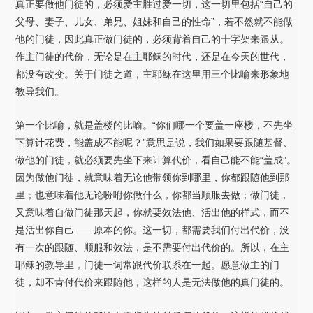
真正要做他门徒的，必须爱主胜过爱一切，这一切里包括“自己的
父母、妻子、儿女、弟兄、姐妹和自己的性命”，若不然就不能做
他的门徒，因此真正做门徒的，必须背着自己的十字架来跟从。
作主门徒的代价，无论是在主耶稣的时代，还是在今天的世代，
都没有改变。关于门徒之道，主耶稣在这里用三个比喻来形象地
教导我们。
第一个比喻，就是盖楼的比喻。“你们哪一个要盖一座楼，不先坐
下算计花费，能盖成不能呢？”意思是说，我们如果要跟随基督、
做他的门徒，就必须要先坐下来计算代价，看自己能不能“盖成”。
因为做他门徒，就意味着无论他带领你到哪里，你都跟随他到那
里；也意味着他无论吩咐你做什么，你都当顺服去做；做门徒，
又意味着自做门徒那天起，你就要效法他、活出他的样式，而不
是活出你自己——原本的你。这一切，都需要我们付出代价，没
有一次的跟随、顺服和效法，是不需要付出代价的。所以，在主
耶稣的教导里，门徒一词常跟代价联系在一起。愿意做主的门
徒，却不肯付代价来跟随他，这样的人是无法做他的真门徒的。