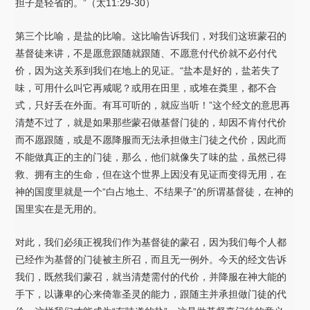
担子是轻省的。”（太11:29-30）
第三个比喻，是盐的比喻。这比喻告诉我们，对我们这班蒙召的
基督徒来讲，不是愿意跟随就跟随、不愿意付代价就不必付代
价，因为这关系到我们在地上的见证。“盐本是好的，盐若失了
味，可用什么叫它再咸呢？或用在田里，或堆在粪里，都不合
式，只好丢在外面。有耳可听的，就应当听！”这个经文的意思再
清楚不过了，就是如果那些蒙召做基督门徒的，却因不肯付代价
而不愿跟随，或是不愿降服而无法承担做主门徒之代价，因此而
不能做真正的主的门徒，那么，他们就像失了味的盐，虽然已得
救、拥有主的生命，但在这个世界上因没有见证而变得无用，在
神的国度里就是一个“白占地土、不结果子”的所谓基督徒，在神的
国里实在是无用的。
对此，我们必须正视我们作为基督徒的蒙召，因为我们每个人都
已经作为基督的门徒被主所召，而且无一例外。今天的经文告诉
我们，既然我们蒙召，就当清楚需付的代价，并降服在神大能的
手下，以谦卑的心来倚靠圣灵的能力，跟随主并承担做门徒的代