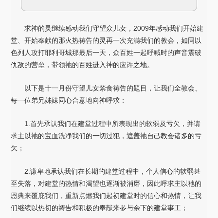
求神的灵继续感动我们守望众儿女，2009年感动我们开始建
堂、开始奉献的那火热祷告的灵再一次充满我们的教会，如同以
色列人攻打耶利哥城那最后一天，众百姓一起呼喊时的声音震破
仇敌的营垒，带领祂的百姓进入神的应许之地。
以下是十一月份守望儿女禁食祷告的题目，让我们全教会、
每一位弟兄姊妹同心合意地向神呼求：
1.首先承认我们在建堂过程中所表现出的软弱及亏欠，并请
求主以祂的宝血洗净我们的一切过犯，遮盖祂自己教会诸多的亏
欠；
2.谦卑地承认我们在长期的建堂过程中，个人信心的软弱甚
至失落，对建堂的热情和渴望也逐渐被消磨，因此呼求主以祂的
恩典来覆庇我们，重新点燃我们起初建堂时的信心和热情，让我
们继续以热切的祷告和积极的奉献来参与余下的建堂事工；