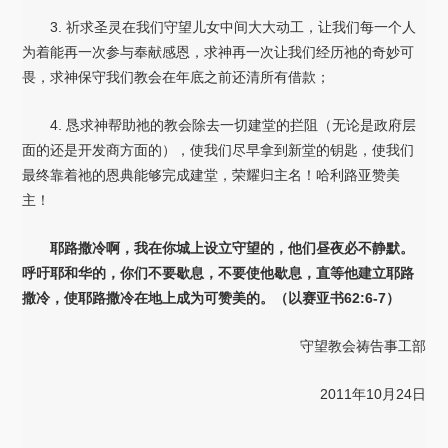
3. 祈求圣灵在我们守望儿女中间大大动工，让我们每一个人
为着能再一次参与奉献感恩，求神再一次让我们经历祂的奇妙可
畏，求神保守我们教会在年底之前还清所有借款；
4. 恳求神帮助祂的教会除去一切建堂的拦阻（无论是政府层
面的还是开发商方面的），使我们尽早拿到新堂的钥匙，使我们
最终靠着祂的恩典能够完成建堂，荣耀归主名！哈利路亚赞美
主！
耶路撒冷啊，我在你城上设立守望的，他们昼夜必不静默。
呼吁耶和华的，你们不要歇息，不要使他歇息，直等他建立耶路
撒冷，使耶路撒冷在地上成为可赞美的。（以赛亚书62:6-7）
守望教会祷告事工部
2011年10月24日