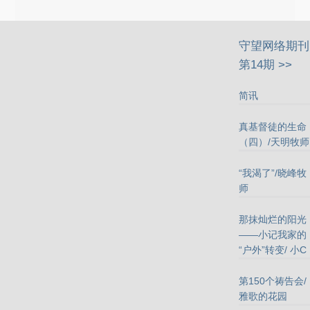
守望网络期刊
第14期 >>
简讯
真基督徒的生命
（四）/天明牧师
“我渴了”/晓峰牧
师
那抹灿烂的阳光
——小记我家的
“户外”转变/ 小C
第150个祷告会/
雅歌的花园