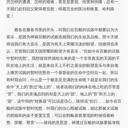
历怎样的遭遇、怎样的艰难，甚至是委屈、伤害和伤痛，总有一
天我们必归回父家得着安慰，得着完全的医治和恢复。哈利路
亚！
雅各在雅各书里的开头，叫我们在百般的试炼中都要以为大
喜乐，是因为神藉百般的试炼造就我们的生命及品格。而今天彼
得说我们有大喜乐，是因为有天上荣耀活泼的盼望。但彼得也承
认，尽管我们因天国荣耀的盼望大有喜乐，“但如今在百般的试炼
中暂时忧愁”。我想彼得所描绘出来的是一个非常真实的天国的子
民在地上的生活，就是来自天上不朽之基业的盼望喜乐与来自地
上痛苦试炼的暂时忧愁在一个基督徒的生命中交织在一起。所以
有时我会问，什么是一个被圣灵充满的生命呢？就是在我们的生
命中“天上的”胜过“地上的”，或者说我们的肉体在地上吃的尽管是
“苦”，我们的灵魂品到的却是天上的“甜”。地上的“苦”和天上的
“甜”，这中间的“转换器”可以说是信心。彼得说“你们……如今在百
般的试炼中暂时忧愁，叫我们的信心既被试验，就比那被火试验
仍然能坏的金子更显宝贵，可以在耶稣基督显现的时候得着称
赞、荣耀、尊贵”——彼得的意思是，神透过百般的试炼要炼净我