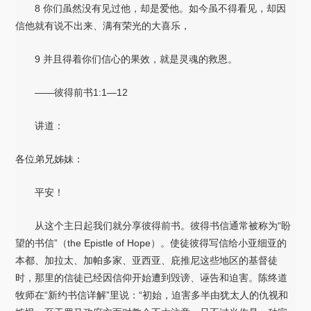
8 你们虽然没有见过他，却是爱他。如今虽不得看见，却因
信他就有说不出来、满有荣光的大喜乐，
9 并且得着你们信心的果效，就是灵魂的救恩。
——彼得前书1:1—12
讲道：
各位弟兄姊妹：
平安！
从这个主日起我们就分享彼得前书。彼得书信通常被称为“盼
望的书信”（the Epistle of Hope）。使徒彼得写信给小亚细亚的
本都、加拉太、加帕多家、亚西亚、庇推尼这些地区的基督徒
时，那里的信徒已经因信仰开始遭到毁谤、诬告和迫害。陈终道
牧师在“新约书信详解”里说：“初始，迫害多半由犹太人的仇视和