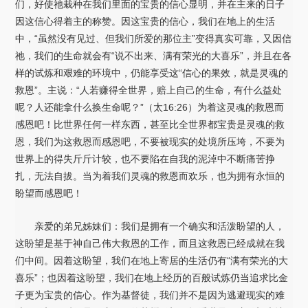
们，好使祂栽种在我们里面的宝贵的信心显明，并在主来的日子
因这信心得着主的称赞。因这宝贵的信心，我们在地上的生活
中，“虽然没有见过、但我们所爱的那位主”变得真实可靠，又因信
祂，我们的生命就会有“说不出来、满有荣光的大喜乐”，并且在各
样的试炼和艰难的环境中，仍能享受这“信心的果效，就是灵魂的
救恩”。主说：“人若赚得全世界，赔上自己的生命，有什么益处
呢？人还能拿什么换生命呢？”（太16:26）为着这灵魂的救恩而
感恩吧！比世界任何一样东西，甚至比全世界都宝贵是灵魂的救
恩，我们为这救恩而感恩吧，不要被现实的处境所压垮，不要为
世界上的得失斤斤计较，也不要陷在自我的泥淖中不断痛苦挣
扎，无法自拔。当为着我们灵魂的救恩而欢乐，也为拥有永恒的
盼望而感恩吧！
亲爱的弟兄姊妹们：我们是拥有一个确实和活泼盼望的人，
这盼望是基于神自己伟大救恩的工作，而且这救恩已经成就在我
们中间。因着这盼望，我们在地上寄居的生活仍有“满有荣光的大
喜乐”；也因着这盼望，我们在地上经历的百般试炼仍当追求比金
子更为宝贵的信心。作为基督徒，我们并不是因为逃避现实的难