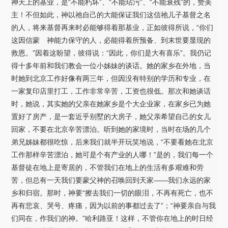
神天上的基业，是“不能朽坏”、“不能玷污”、“不能衰残”的，赞美
主！不但如此，神以祂自己的大能保证我们这信祂儿子基督之名
的人，将来基督再来时必能够得着那基业，正如彼得所说，“你们
这因信蒙 神能力保守的人，必能得着所预备、到末世要显现的
救恩。”因着这盼望，彼得说：“因此，你们是大有喜乐”。我仍记
得十多年前和我们教会一位小姊妹的谈话。她的家乡在外地，当
时她到北京工作好像有两三年，但因没有特别的学历和专业，在
一家复印店里打工，工作非常辛苦，工资也很低。那次和她谈话
时，她说，其实她的父亲在她家乡是个大企业家，在家乡已为她
置好了房产，是一套近乎别墅的大房子，她父亲希望自己的女儿
回家，不要在北京辛苦漂泊。听到她的家境时，当时在场的几个
弟兄姊妹都很吃惊，后来我们就半开玩笑地说，“不要看她在北京
工作那样辛苦漂泊，她可是个有产业的人哪！”是的，我们每一个
基督徒在地上是寄居的，不管我们在地上的生活有多艰难和劳
苦，但总有一天我们要蒙父神的召唤回到天家——我们永远的家
乡和归宿。那时，神要“擦去我们一切的眼泪，不再有死亡，也不
再有悲哀、哭号、疼痛，因为以前的事都过去了”；“神要亲自与我
们同在，作我们的神。”哈利路亚！这样，不管你在地上的时日经