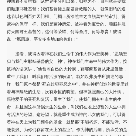
神藉着圣灵把我们从世界中分别出来，归祂为圣，目的就是要我
们顺服耶稣基督；我们基督徒是蒙基督救赎的人，就像旧约的逾
越节以色列百姓因门框、门楣上所涂羔羊之血脱离神的审判、得
蒙神的保守一样。我们是蒙神所爱、被神看为宝贵的、顺服并服
侍天国君王基督的，这何等荣耀、何等圣洁、何等尊贵！彼得
说，“愿恩惠、平安多多地加给你们！”
接着，彼得因着神在我们生命中的伟大作为赞美神，“愿颂赞
归与我们主耶稣基督的父 神”。神在我们生命中的伟大作为，按
彼得的话来讲，“他曾照自己的大怜悯，藉耶稣基督从死里复活，
重生了我们，叫我们有活泼的盼望”。就如以弗所书所描述的那
样，我们原本都是“死在过犯罪恶之中”，并在神所创造的世界里过
着与神隔绝的生活，没有永恒的盼望。但神就照自己的大怜悯，
藉祂爱子的受死和复活，重生了我们，使我们拥有神永生的生
命，并且因这神所赐永生的生命，叫我们在地上短暂的人生中拥
有活泼的盼望。这盼望，就是重生成为神的儿女的我们，可以得
着神在天上为我们预备的基业，就是那“不能朽坏、不能玷污、不
能衰残、为你们存留在天上的基业”。作为神的后嗣，所承受的是