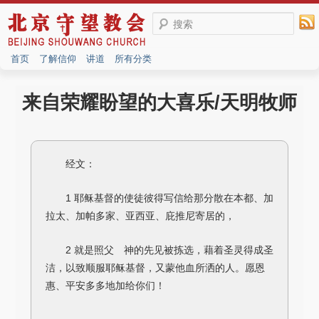
搜索
首页
了解信仰
讲道
所有分类
来自荣耀盼望的大喜乐/天明牧师
经文：
1 耶稣基督的使徒彼得写信给那分散在本都、加
拉太、加帕多家、亚西亚、庇推尼寄居的，
2 就是照父 神的先见被拣选，藉着圣灵得成圣
洁，以致顺服耶稣基督，又蒙他血所洒的人。愿恩
惠、平安多多地加给你们！