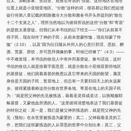
拉太、加帕多家、亚西亚、庇推尼寄居的”信徒。这些地区在地理
位置上就是小亚细亚地区。“分散”这样的词，很容易让我们想起使
徒行传第八章记载的耶路撒冷大分散和雅各书开头所提到的“散住
十二个支派之人”，理所当然地以为彼得所说的这些“分散”和“寄居”
的是犹太基督徒。但我们从本书信的以下经文——“你们从前算不
得子民，现在却作了神的子民；从前未曾蒙怜恤，现在却蒙了怜
恤”（2:10），以及“因为往日随从外邦人的心意行邪淫、恶欲、醉
酒、荒宴、群饮，并可恶拜偶像的事，时候已经够了”（4:3）——
中不难发现，本书信的收信人中有外邦基督徒。换句话说，这封
书信的收信人就是按着字面意思，就是分散在小亚细亚那些地区
的基督徒，他们因着基督的救恩以及它带来的天国的盼望，属灵
身份是天国的子民，暂居地上，但总有一天要归回天上的永远家
乡。彼得紧接着称这些分散在世界各地、寄居在地上的天国子民
为：“就是照父神的先见被拣选，藉着圣灵得成圣洁，以致顺服耶
稣基督，又蒙他血所洒的人。”这里彼得清楚地表达了我们基督徒
的特别之处：其一是，我们是被父神所拣选的，就是照父神的先
见（预知）在永世里被拣选为蒙爱的；其二，父神藉着圣灵的工
作，把我们这班蒙拣选的人从罪恶的世界中分别出来；其三，父