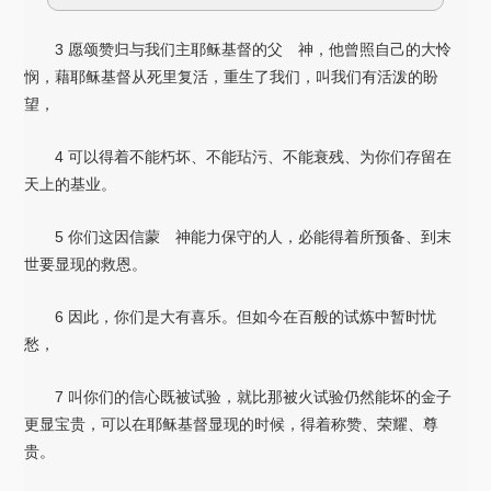
3 愿颂赞归与我们主耶稣基督的父 神，他曾照自己的大怜
悯，藉耶稣基督从死里复活，重生了我们，叫我们有活泼的盼
望，
4 可以得着不能朽坏、不能玷污、不能衰残、为你们存留在
天上的基业。
5 你们这因信蒙 神能力保守的人，必能得着所预备、到末
世要显现的救恩。
6 因此，你们是大有喜乐。但如今在百般的试炼中暂时忧
愁，
7 叫你们的信心既被试验，就比那被火试验仍然能坏的金子
更显宝贵，可以在耶稣基督显现的时候，得着称赞、荣耀、尊
贵。