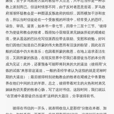
嫉恨，至于罗马政府方面对教会不大注意，只不过当作是一种宗
教上派别而已。但这时情形不同，由于反对者恶意造谣，罗马政
府渐渐怀疑教会是一种图谋反叛政府的组织，因而横加干涉和攻
击，所以当时信徒处在一个受敌视的环境中，经常受人的恐吓。
诬告、审讯、逼害，如本书一章七节，四章十二至十三节。”彼得
作为使徒和教会的牧者，既得知小亚细亚弟兄姊妹所处的艰难处
境，便从遥远的巴比伦写信派西拉带去鼓励、安慰和劝勉，好叫
他们因他们知道自己所蒙的伟大救恩而有活泼的盼望，因此在百
般的试炼中仍大有喜乐；也因着所蒙的救恩，在地上追求圣洁生
活，又因所蒙的拣选，在现实世界中尽我们基督徒当尽的本分而
成为见证；此外，还要预备可能即将到来的大的逼迫（彼得用“火
炼的试炼”来形容这逼迫，一般的圣经学者认为这指的就是尼禄时
期的大逼迫）；最后彼得特别劝勉教会的牧者在艰难之中务要牧
养在他们中间的主的羊群。总之，彼得带着对主的火热和对弟兄
姊妹热切关爱的牧者心肠，写了这封书信。这段时间，我们就以
“在苦难中基督徒仍当追求”这样的大题目，分享彼得前书。
彼得在书信的一开头，就表明收信人是那些“分散在本都、加