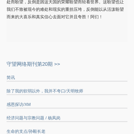
处而盼望，反倒是因这天国的荣耀盼望而轻看世界。这盼望也让
我们不致被现今的难处和现实的重担压垮，反倒能以从活泼盼望
而来的大喜乐和真实信心去面对它并且夸胜！阿们！
守望网络期刊第20期 >>
简讯
除了我的软弱以外，我并不夸口/天明牧师
感恩探访/XM
经济问题与宗教问题 / 杨凤岗
生命的支点/孙毅长老