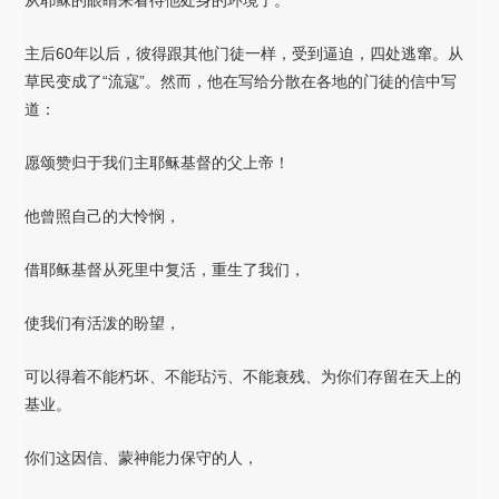
从耶稣的眼睛来看待他处身的环境了。
主后60年以后，彼得跟其他门徒一样，受到逼迫，四处逃窜。从
草民变成了“流寇”。然而，他在写给分散在各地的门徒的信中写
道：
愿颂赞归于我们主耶稣基督的父上帝！
他曾照自己的大怜悯，
借耶稣基督从死里中复活，重生了我们，
使我们有活泼的盼望，
可以得着不能朽坏、不能玷污、不能衰残、为你们存留在天上的
基业。
你们这因信、蒙神能力保守的人，