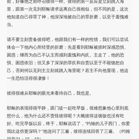
前，好像他之前呼召彼得一样。彼得的第一反应是立刻跳入海
里，跟第一次见到耶稣请求远离自己很相似，但不同的是，这次
他知道自己得罪了神，他深深地被自己的罪折磨，以至于羞愧难
当。
请不要立刻责备彼得吧，他跟我们有一样的性情，我们可以尝试
体会一下他内心所经受的折磨：先是看到耶稣被抓时深感恐惧、
困惑；继而为自己不认主而感到羞愧和内疚。主走了，他的恐
惧、困惑依旧；但又多了深深的罪疚和自责以至于不能饶恕自
己，否则何以见到主立刻就跳入海里呢？若主不向他显现，他这
一生恐怕活得很凄惨！
彼得很难从耶稣的眼光来看待自己，我也是。
耶稣的表现得很平静，跟门徒一起吃早饭，很难想象他心里到底
想什么，他为什么还不责怪彼得呢？大概彼得这顿饭也没有吃
好。吃完早饭以后，终于，耶稣说话了，“约翰的儿子西门，你爱
我比这些更深吗？”他连问了三遍，彼得连续回答了三遍。（约翰
福音21：15～19）