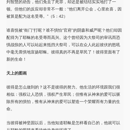
列智慧的劝告，他们免去了死罪，却还是被结结实实地打了一
顿。但他们的反应却非常不一般：“他们离开公会，心里欢喜，因
被算是配为这名受辱。”（5：42）
谁喜悦被“衙门”打呢？谁不惧怕“官府”的阴森和威严呢？他们却因
配得为了耶稣的名受辱而高兴。这个曾经因为大祭司的审讯而恐
惧战惊的人可以站起来抵挡大祭司，可以在众人此起彼伏的怒吼
中毫无畏惧地宣扬耶稣。彼得真的不再是草民了！彼得里面有了
新的生命！
天上的图画
彼得是怎么做到的？这不是彼得的努力。他生活的环境跟我们很
相似：强权让人恐惧，强权产生草民；但惟有从神来的爱可以驱
除所有的惧怕，惟有从神来的爱可以塑造一个荣耀而有力量的生
命。
当彼得被神坚固以后，当他知道耶稣是怎样看自己的，他就可以