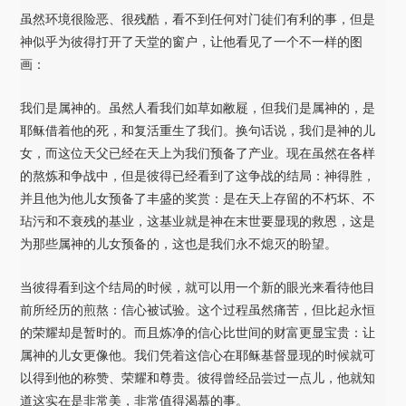
虽然环境很险恶、很残酷，看不到任何对门徒们有利的事，但是
神似乎为彼得打开了天堂的窗户，让他看见了一个不一样的图
画：
我们是属神的。虽然人看我们如草如敝屣，但我们是属神的，是
耶稣借着他的死，和复活重生了我们。换句话说，我们是神的儿
女，而这位天父已经在天上为我们预备了产业。现在虽然在各样
的熬炼和争战中，但是彼得已经看到了这争战的结局：神得胜，
并且他为他儿女预备了丰盛的奖赏：是在天上存留的不朽坏、不
玷污和不衰残的基业，这基业就是神在末世要显现的救恩，这是
为那些属神的儿女预备的，这也是我们永不熄灭的盼望。
当彼得看到这个结局的时候，就可以用一个新的眼光来看待他目
前所经历的煎熬：信心被试验。这个过程虽然痛苦，但比起永恒
的荣耀却是暂时的。而且炼净的信心比世间的财富更显宝贵：让
属神的儿女更像他。我们凭着这信心在耶稣基督显现的时候就可
以得到他的称赞、荣耀和尊贵。彼得曾经品尝过一点儿，他就知
道这实在是非常美，非常值得渴慕的事。