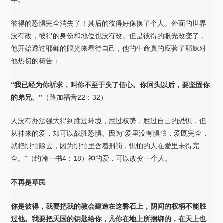
彼得的恐惧完全消失了！其后的彼得好像换了个人。外面的世界
没有改，彼得的身份和地位也没有改。但是彼得的眼光改变了，
他开始透过耶稣的眼光来看待自己，他的生命真的应验了耶稣对
他热切的祷告：
“
我已经为你祈求，叫你不至于失了信心。你回头以后，要坚固你
的弟兄。
”
（路加福音22：32）
人没有办法强大得到胜过环境，胜过权势，胜过自己的恐惧，但
从神来的爱，却可以战胜恐惧。因为“爱里没有惧怕，爱既完全，
就把惧怕除去，因为惧怕里含着刑罚，惧怕的人在爱里未得完
全。”（约翰一书4：18）神的爱，可以改变一个人。
不再是草民
你是彼得，我要把我的教会建造在这磐石上，阴间的权柄不能胜
过他。我要把天国的钥匙给你，凡你在地上所捆绑的，在天上也