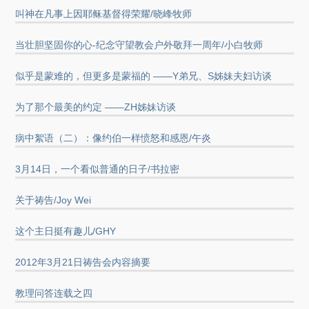
叫神在凡事上因耶稣基督得荣耀/晓峰牧师
当壮胆坚固你的心-纪念守望教会户外敬拜一周年/小白牧师
似乎是蒙难的，但更多是蒙福的 ——Y弟兄、S姊妹夫妇访谈
为了那个最美的约定 ——ZH姊妹访谈
病中絮语（二）：像约伯一样愤怒和感恩/午炎
3月14日，一个看似普通的日子/书拉密
关于祷告/Joy Wei
这个主日挺有趣儿/GHY
2012年3月21日祷告会内容摘要
教理问答连载之四