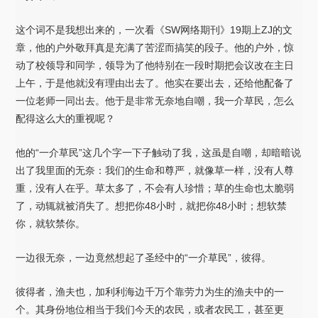
这个词不是我想出来的，一次看《SW网络期刊》19期上ZJ的文
章，他的户外敬拜真是充满了苦涩而搞笑的段子。他的户外，惊
动了校领导和同学，领导为了他特别在一段时期把会议改在主日
上午，于是他就没有理由出去了。他实在要出去，还给他配备了
一位老师一同出去。他于是非常无奈地自嘲，我一介草民，怎么
配得这么大的重视呢？
他的“一介草民”这几个字一下子触动了我，这虽是自嘲，却暗暗说
出了我里面的无奈：我们的生命和尊严，就像草一样，没有人尊
重，没有人在乎。草太多了，不会有人珍惜；草的生命也太脆弱
了，动辄就被消失了。想把你48小时，就把你48小时；想软禁
你，就软禁你。
一边很无奈，一边竟然想起了圣经中的“一介草民”，彼得。
彼得者，渔夫也，加利利海边千万个靠劳力为生的渔夫中的一
个。其身份地位相当于我们今天的农民，或者农民工，甚至更