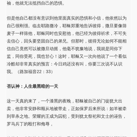
袖，他就无法抵挡自己的恐惧。
但是他自己都没有意识到他里面真实的恐惧和小信，他依然以为
自己很刚强。临去耶路撒冷，耶稣郑重地告诉彼得，撒旦要像筛
麦子一样筛他，耶稣同时也安慰他，他已经为彼得祈求，不可失
去信心，回头要坚固自己的弟兄。但那时，彼得无论如何不能相
信自己竟然可以被撒旦动摇，他毫不犹豫地说，我就是同你下
监，同你受死，我也甘心！这时，耶稣又一次向他说了一个看似
冷酷却非常真实的预言：今日鸡还没有叫，你要三次说不认识
我。（路加福音22：33）
否认神：人生最黑暗的一天
这一天真的来了，一个漆黑的夜晚，耶稣被自己的门徒犹大出
卖，他非常安静和顺从地被带走，正如保罗后来所说：如羊被牵
到宰杀之地。荣耀的王成为囚犯，受到犹太祭祀和文士的诬告，
罗马兵丁的殴打和侮辱，