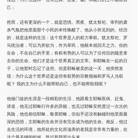
己；
然而，还有更深的一个，就是恐惧。黑夜、犹太祭祀、审判的肃
杀气氛把他里面那个小民的本性唤醒了。他从小所见到的、经历
的，就是这样的生活：这个世界是人的权力掌权。犹太祭祀、罗
马统治者，可以为所欲为，作为草民，他根本就回天之力。你的
生命，不在自己的手里；有权有势的人可以为了任何目的随意拿
去你的生命。他们才是这个世界真正的主宰。和耶稣在一起的日
子，让他暂时忘记了这些。但是耶稣被卖的这一天，他突然发
现：为什么这个世界还是这些有权势的宗教领袖和罗马人当权
呢？ 我的主为什么不能帮助自己，也不能帮助我呢？
他做门徒的生涯是一段精彩的生活，他跟着主耶稣医病、赶鬼、
讲道，他见过耶稣行许多的异能，也见过耶稣安然度过一次次的
风险，他也相信耶稣，敬畏耶稣，但似乎还没有触碰到他里面最
深的恐惧，主耶稣的生命并没有完全成为他的生命。相反，他过
去生活的环境，他所处的文化所滋养的老我是非常有力量的，在
这个最关键的时候，胜过新我冒出头来。