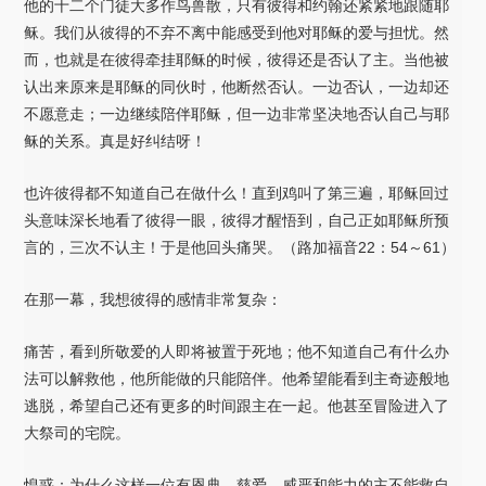
他的十二个门徒大多作鸟兽散，只有彼得和约翰还紧紧地跟随耶
稣。我们从彼得的不弃不离中能感受到他对耶稣的爱与担忧。然
而，也就是在彼得牵挂耶稣的时候，彼得还是否认了主。当他被
认出来原来是耶稣的同伙时，他断然否认。一边否认，一边却还
不愿意走；一边继续陪伴耶稣，但一边非常坚决地否认自己与耶
稣的关系。真是好纠结呀！
也许彼得都不知道自己在做什么！直到鸡叫了第三遍，耶稣回过
头意味深长地看了彼得一眼，彼得才醒悟到，自己正如耶稣所预
言的，三次不认主！于是他回头痛哭。（路加福音22：54～61）
在那一幕，我想彼得的感情非常复杂：
痛苦，看到所敬爱的人即将被置于死地；他不知道自己有什么办
法可以解救他，他所能做的只能陪伴。他希望能看到主奇迹般地
逃脱，希望自己还有更多的时间跟主在一起。他甚至冒险进入了
大祭司的宅院。
惶惑：为什么这样一位有恩典、慈爱、威严和能力的主不能救自