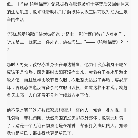
低。《圣经·约翰福音》记载彼得在耶稣被钉十字架后又回到原来
的生活轨道，也许能帮助我们了解彼得认识主以前以打渔为生艰
辛的生活：
“耶稣所爱的那门徒对彼得说：‘是主！’那时西门彼得赤着身子，一
听见是主，就束上一件外衣，跳在海里。”——《约翰福音》21：
7
那时天将亮，彼得赤着身子在海边捕鱼。他为什么赤着身子呢？
应该不是怕热，因为那时太阳还没有出来。赤着身子在水里游比
较方便，而且这样比较节省衣服，衣服整天沾湿了再晒，容易穿
坏；再说恐怕也没有多余的衣服可以换。知道这样不雅观，就趁
着天未亮，人们还看不见的时候就赤身下海。
他不像是我们这群被儒家思想熏过一熏的人，知道非礼勿视、非
礼勿听，非礼勿闻。既然周围的渔夫都赤身露体，也就无所谓
了，这是一个无论在物质还是在精神上都被打入底层的人。如果
我们是草民，那彼得就更是草民了。