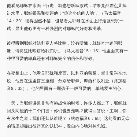
他看见耶稣在水面上行走，就也想跃跃欲试，结果竟然差点儿掉
进水里，耶稣很温和批评他：“你这小信的人呐”。（马太福音
14：29）彼得固然小信，但是看见耶稣在水面上行走就想试一
试，显出他心里有一种强烈的对耶稣的好奇和渴慕。
彼得听到耶稣对法利赛人将比喻，没有听懂，就好奇地追问耶
稣，请将这比喻讲给我们听。（马太福音15：15）他里面真有一
种很可爱的率真还有对耶稣完全的信任和崇敬。
在变相山上，他看见耶稣和摩西、以利亚的荣耀，就非常兴奋地
说，他要在这里搭三座棚，分别给耶稣、摩西和以利亚（路加福
音9：33）。他的里面有一颗孩子一般可爱的、单纯爱主的心。
一天，当耶稣讲道非常有挑战性的时候，许多人都走了，耶稣就
回头问他的十二个门徒：你们也要走吗？彼得回答说：主啊，你
有永生之道，我们还归从谁呢？（约翰福音6：68）这句看似无奈
的话里却显出彼得真的认识神，发自内心地对神忠诚。