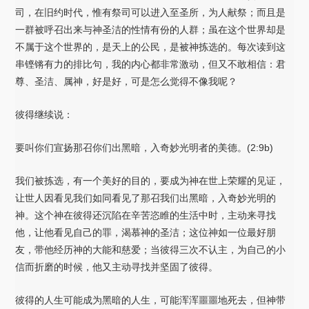
司，在旧约时代，惟有祭司可以进入至圣所，为人献祭；而且是
一群被呼召出来与神圣洁的性情有份的人群；虽在这个世界却是
不属于这个世界的，是天上的公民，是被神拣选的。每次读到这
串铿锵有力的排比句，我的内心都非常激动，但又不敢相信：君
尊、圣洁、属神，好是好，可是怎么觉得不像我呢？
彼得继续说：
要叫你们宣扬那召你们出黑暗，入奇妙光明者的美德。(2:9b)
我们被拣选，有一个美好的目的，要成为神在世上荣耀的见证，
让世人因看见我们如同看见了那召我们出黑暗，入奇妙光明的
神。这个神在彼得还沉陷在辛苦恣睢的生活中时，主动来寻找
他，让他看见自己的罪，渴慕神的圣洁；这位神如一位最好朋
友，带他经历神的大能和慈爱；当彼得三次不认主，为自己的小
信而折磨的时候，他又主动寻找并坚固了彼得。
彼得的人生可能成为黑暗的人生，可能浑浑噩噩地死去，但神带