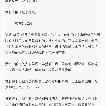
草必枯干，花必凋谢；
惟有主的道是永存的。
——（彼前1：25）
这等“草民”就是这个世界上属血气的人，他们的荣美和权势虽然可
以眩人眼目，却只是暂时的，没有生命的。可以盛极一时，却无
法胜过夏日的骄阳和冬天的酷寒，但神的道却是永存的，可以胜
过环境的试炼，终必显现它的完全与荣美。
活出主的道的人会呈现出丰盛的生命，虽然他们跟耶稣一样在这
个世界上被人弃绝，但在神的眼里却是宝贵的：
惟有你们是被拣选的族类，是有君尊的祭司，是圣洁的国度，是
属神的子民。（2：9a）
惟有你们！我们是一群特别有福的人，是被神特别拣选，并且付
上了高昂的代价买赎回来的。我们这群人有君王一般尊贵的祭