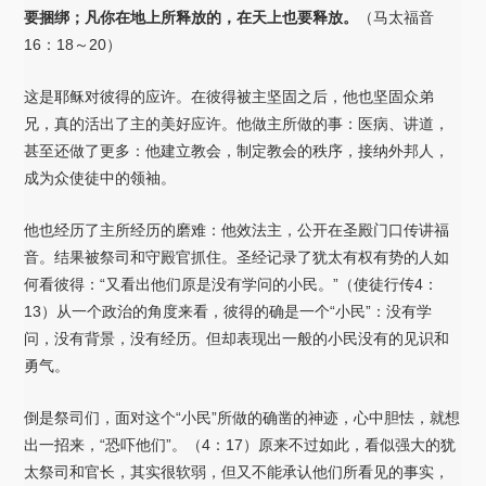
要捆绑；凡你在地上所释放的，在天上也要释放。
（马太福音
16：18～20）
这是耶稣对彼得的应许。在彼得被主坚固之后，他也坚固众弟
兄，真的活出了主的美好应许。他做主所做的事：医病、讲道，
甚至还做了更多：他建立教会，制定教会的秩序，接纳外邦人，
成为众使徒中的领袖。
他也经历了主所经历的磨难：他效法主，公开在圣殿门口传讲福
音。结果被祭司和守殿官抓住。圣经记录了犹太有权有势的人如
何看彼得：“又看出他们原是没有学问的小民。”（使徒行传4：
13）从一个政治的角度来看，彼得的确是一个“小民”：没有学
问，没有背景，没有经历。但却表现出一般的小民没有的见识和
勇气。
倒是祭司们，面对这个“小民”所做的确凿的神迹，心中胆怯，就想
出一招来，“恐吓他们”。（4：17）原来不过如此，看似强大的犹
太祭司和官长，其实很软弱，但又不能承认他们所看见的事实，