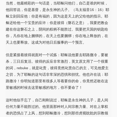
当然，他最精彩的一句话是，当耶稣问他们，自己是谁的时候，
他回答说，你是基督，是永生神的儿子。（马太福音16：16）耶
稣立刻回应他：你是有福的，因为这是天上的父给他的指示。耶
稣还给他一个宝贵的应许：你是彼得（磐石之意），我要把教会
建在你这磐石之上，阴间的权柄不能胜过。我要把天国的钥匙给
你，凡你在地上捆绑的，在天上也要捆绑；你在地上释放的，在
天上也要释放。这成为对他日后服事的一个预言。
但是紧接着彼得就面对一个试炼：耶稣说他要去耶路撒冷，要被
杀，三日后复活。彼得的反应非常激烈，英文原文用了一个很重
的词，rebuke，就是叱责，彼得竟然叱责自己的主，可见他爱主
之切，为了耶稣的这句话非常深的恐惧和担忧。他也许在说：耶
路撒冷！你明知道那里有很多人等着要你的命，你竟然还敢在这
里敏感的时候去这里敏感的地方，你不要命了！
这时他似乎忘了，自己刚刚说过，耶稣是永生神的儿子，是人间
任何力量不能胜过的。他里面那种对人间宗教力量、对在上掌权
者的恐惧占了上风，想到耶稣撒冷，想到那些虎视眈眈的宗教领