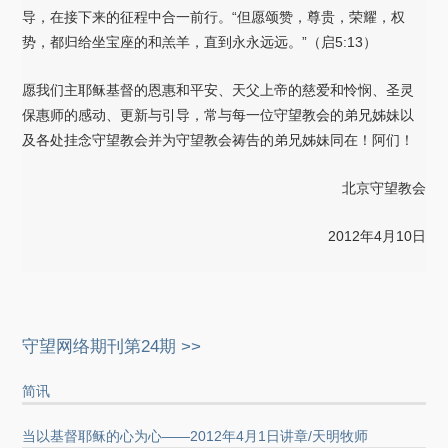
导，在接下来的征程中合一前行。“但愿颂赞，尊贵，荣耀，权
势，都归给坐宝座的和羔羊，直到永永远远。”（启5:13）
愿我们主耶稣基督的恩惠和平安、天父上帝的慈爱和怜悯、圣灵
保惠师的感动、更新与引导，常与每一位守望教会的弟兄姊妹以
及各处挂念守望教会并为守望教会祷告的弟兄姊妹同在！阿们！
北京守望教会
2012年4月10日
守望网络期刊第24期 >>
简讯
当以基督耶稣的心为心——2012年4月1日讲章/天明牧师