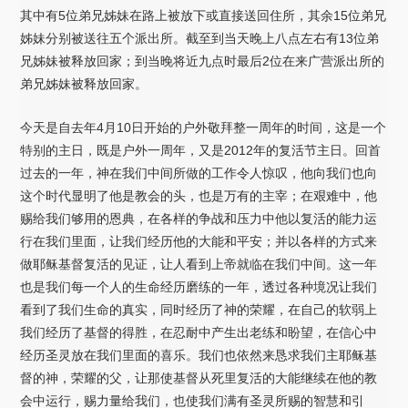
其中有5位弟兄姊妹在路上被放下或直接送回住所，其余15位弟兄
姊妹分别被送往五个派出所。截至到当天晚上八点左右有13位弟
兄姊妹被释放回家；到当晚将近九点时最后2位在来广营派出所的
弟兄姊妹被释放回家。
今天是自去年4月10日开始的户外敬拜整一周年的时间，这是一个
特别的主日，既是户外一周年，又是2012年的复活节主日。回首
过去的一年，神在我们中间所做的工作令人惊叹，他向我们也向
这个时代显明了他是教会的头，也是万有的主宰；在艰难中，他
赐给我们够用的恩典，在各样的争战和压力中他以复活的能力运
行在我们里面，让我们经历他的大能和平安；并以各样的方式来
做耶稣基督复活的见证，让人看到上帝就临在我们中间。这一年
也是我们每一个人的生命经历磨练的一年，透过各种境况让我们
看到了我们生命的真实，同时经历了神的荣耀，在自己的软弱上
我们经历了基督的得胜，在忍耐中产生出老练和盼望，在信心中
经历圣灵放在我们里面的喜乐。我们也依然来恳求我们主耶稣基
督的神，荣耀的父，让那使基督从死里复活的大能继续在他的教
会中运行，赐力量给我们，也使我们满有圣灵所赐的智慧和引