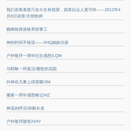
我们若靠基督只在今生有指望，就算比众人更可怜——2012年4
月8日讲章/天明牧师
晓峰牧师谈牧养部事工
神的时间不错误——XHQ姊妹访谈
户外敬拜一周年纪念感想/LQM
与耶稣一同复活/雅歌的花园
叫神在凡事上得荣耀/XM
搬家一周年感恩略记/HZ
神圣的呼召/孙毅长老
户外敬拜随笔/GHY