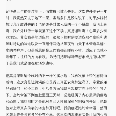
记得是五年前住过地下，情非得已谁会去呢。这次户外刚好一年
时，我竟然又去了地下一层。当然条件是没法说了，对于姊妹我
想没几个敢进去的！也的确是对弟兄我的一个小挑战，我说上帝
啊，我户外服侍一年就落了这个下场，真是谢谢啊！心里多少有
些埋怨。其实我是能适应的，虽然下楼时需要适应那个幽暗和进
屋时特别的味道以及一直陪伴耳边从黑夜到白天下水管道马桶冲
水的哗哗声，但是感恩的是反而我都还睡得不错。适应了也就不
埋怨了，往好的方向看呗。弟兄们把那哗哗声想象成是“溪水声”，
于是我们就是住在那溪水边咯。
也真是感谢这个临时的不一样的溪水边，我再次被上帝的恩待而
感动，这次真是让饥渴的心灵得以真正安息和滋润了。亲爱的弟
兄姊妹们，如今工作，生活各方面我是再次稳定在上帝的引导之
下。当约拿被下到鱼肚里面三天时，必然经历了内心最深的幽暗
和恐惧，我想那时才是他对自己人性最深处的剖析的开始，也是
他对上帝真实倚靠的转变和开始吧。我的确远比约拿幸运，然而
客观上也是各有各的外在不幸。这三次的离职着实是让我内心深