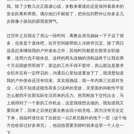
我。除了少数几次正面虐心战，多数来看彼此还是保持着基本的
安全距离和界限。偶尔他们不耐烦了，把你拉到野外让你多走几
步路像小孩似的跟我发脾气。
过完年之后我去了房山一段时间，离教会弟兄姊妹一下子远了很
多，也算是个退休吧，拉开空间能帮助人冷静并沉淀。除了周日
远道赶来继续我的户外使命之外，其他时间都是在那里全职做
事，连周六也不能休息。这样的两头连轴的消耗战终于让我在两
个月后因疲劳而倒下，那边的工作不得不暂停，房山那边是要求
全职并且有一定呼召的，沟通后心里知道要放下了，我清楚知道
我的户外使命还没有结束。其实很挑战，我一年内第三次面对失
业，心里不知道还能负荷多少这样的变故，灵里面的间歇性平安
怎么都挡不住那实际生活而来的压力。然而刚放下交托出去，马
上就得到了一个新的工作机会，这是我很想去做的。我知道我又
要回来了，回来之后便赶紧去教会回小组充电，因为没有完全定
下来，就临时借住在了比较近一点Z弟兄额外的地下一层（这个地
方也收容过好多弟兄），他说他需要安静时就来这里一个人住一
下。