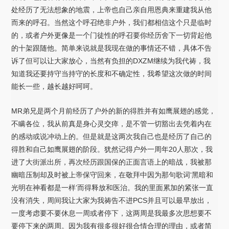
处经历了无法想象的地震，上帝也自己亲自用恩典来重建我从他
而来的呼召。当然这个呼召绝非户外，我们都相信这个只是临时
的，或者户外更像是一个门徒性的呼召要你经历舍下一切背起他
的十架跟随他。简单来说就是我现在做的事情还不错，具体不告
诉了但可以让大家放心，当然有负担的DXZM继续为我代祷，我
知道我还要持守当持守的长度和不确定性，我希望这次做的时间
能长一些，越长越好呵呵。
MR弟兄是两个月前经历了户外的新的得胜并有如鹰展翅的感觉，
不瞒各位，我从前真是身心灵交瘁，是不管一切豁出去凭着内在
的感动或说冲动上的。但是就是这两次我自己也是经历了自己的
得胜和自己如鹰展翅的阶段。犹然记得户外一周年20人那次，我
进了大街派出所，再次经历跟国保的正面言语上的暗战，我被那
幽暗压制却及时被上帝保守回来，在敬拜中因为那句歌词‘黑暗和
光明在神看都是一样’而得释放和医治。我的里面累加的紧张一直
没有消失，周间我让大家为我祷告不进PCS并且可以最早放出，
一度考虑要不要休息一周或者停下，这两周是我最多次思想要不
要停下来的两周。因为我有很多很好很合情合理的理由，或者简