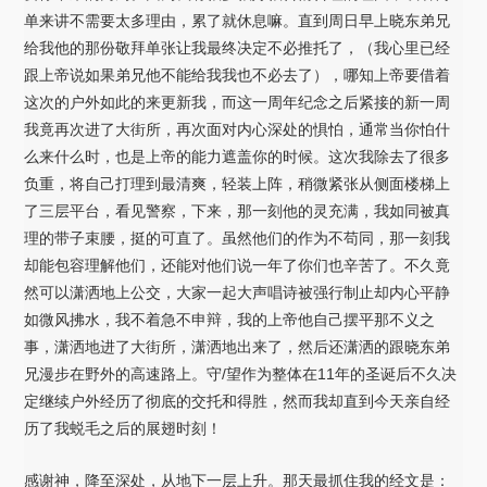
单来讲不需要太多理由，累了就休息嘛。直到周日早上晓东弟兄
给我他的那份敬拜单张让我最终决定不必推托了，（我心里已经
跟上帝说如果弟兄他不能给我我也不必去了），哪知上帝要借着
这次的户外如此的来更新我，而这一周年纪念之后紧接的新一周
我竟再次进了大街所，再次面对内心深处的惧怕，通常当你怕什
么来什么时，也是上帝的能力遮盖你的时候。这次我除去了很多
负重，将自己打理到最清爽，轻装上阵，稍微紧张从侧面楼梯上
了三层平台，看见警察，下来，那一刻他的灵充满，我如同被真
理的带子束腰，挺的可直了。虽然他们的作为不苟同，那一刻我
却能包容理解他们，还能对他们说一年了你们也辛苦了。不久竟
然可以潇洒地上公交，大家一起大声唱诗被强行制止却内心平静
如微风拂水，我不着急不申辩，我的上帝他自己摆平那不义之
事，潇洒地进了大街所，潇洒地出来了，然后还潇洒的跟晓东弟
兄漫步在野外的高速路上。守/望作为整体在11年的圣诞后不久决
定继续户外经历了彻底的交托和得胜，然而我却直到今天亲自经
历了我蜕毛之后的展翅时刻！
感谢神，降至深处，从地下一层上升。那天最抓住我的经文是：