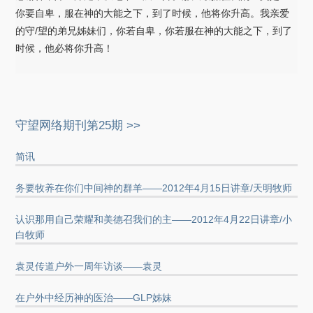
你要自卑，服在神的大能之下，到了时候，他将你升高。我亲爱
的守/望的弟兄姊妹们，你若自卑，你若服在神的大能之下，到了
时候，他必将你升高！
守望网络期刊第25期 >>
简讯
务要牧养在你们中间神的群羊——2012年4月15日讲章/天明牧师
认识那用自己荣耀和美德召我们的主——2012年4月22日讲章/小
白牧师
袁灵传道户外一周年访谈——袁灵
在户外中经历神的医治——GLP姊妹