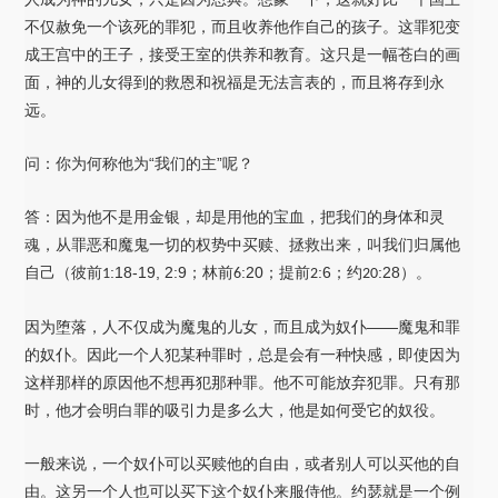
不仅赦免一个该死的罪犯，而且收养他作自己的孩子。这罪犯变
成王宫中的王子，接受王室的供养和教育。这只是一幅苍白的画
面，神的儿女得到的救恩和祝福是无法言表的，而且将存到永
远。
问：你为何称他为“我们的主”呢？
答：因为他不是用金银，却是用他的宝血，把我们的身体和灵
魂，从罪恶和魔鬼一切的权势中买赎、拯救出来，叫我们归属他
自己（彼前
:18-19, 2:9；林前
:20；提前
:6；约
:28
）
。
1
6
2
20
因为堕落，人不仅成为魔鬼的儿女，而且成为奴仆——魔鬼和罪
的奴仆。因此一个人犯某种罪时，总是会有一种快感，即使因为
这样那样的原因他不想再犯那种罪。他不可能放弃犯罪。只有那
时，他才会明白罪的吸引力是多么大，他是如何受它的奴役。
一般来说，一个奴仆可以买赎他的自由，或者别人可以买他的自
由。这另一个人也可以买下这个奴仆来服侍他。约瑟就是一个例