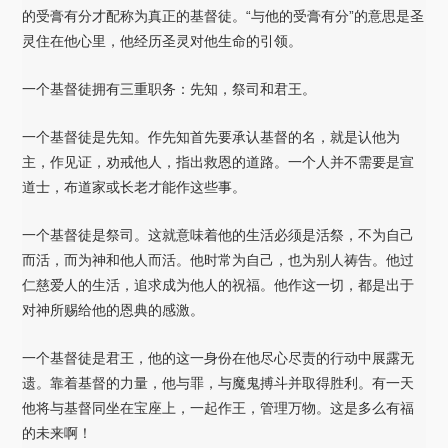
的受膏有分才配称为真正的基督徒。“与他的受膏有分”的意思是圣
灵住在他心里，他经历圣灵对他生命的引领。
一个基督徒拥有三重职务：先知，祭司和君王。
一个基督徒是先知。作先知首先要承认基督的名，就是认他为
主，作见证，劝戒他人，指出救恩的道路。一个人并不需要是宣
道士，布道家或长老才能作这些事。
一个基督徒是祭司。这就意味着他的生活必须是活祭，不为自己
而活，而为神和他人而活。他时常为自己，也为别人祷告。他过
仁慈爱人的生活，追求成为他人的祝福。他作这一切，都是出于
对神所赐给他的恩典的感激。
一个基督徒是君王，他的这一身份在他尽心尽责的行动中展露无
遗。靠着基督的力量，他与罪，与魔鬼搏斗并取得胜利。有一天
他将与基督同坐在宝座上，一起作王，管理万物。这是多么有福
的未来啊！