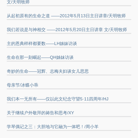
文/天明牧师
从起初原有的生命之道 ——2012年5月13日主日讲章/天明牧师
我们若说是与神相交 ——2012年5月20日主日讲章 文/天明牧师
主的恩典样样都要数——LH姊妹访谈
生命在那一刻崛起——QH姊妹访谈
奇妙的生命——冠辉、志梅夫妇谈女儿思思
母亲节/冰蝶小乖
我们本一无所有——仅以此文纪念守望5·11四周年/HJ
关于继续户外敬拜的祷告和思考/XY
学琴偶记之三：大胆地与它融为一体吧！/周小羊