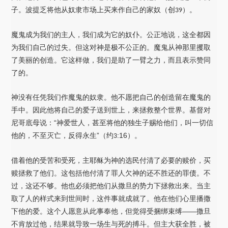
子。波提乏将他从奴隶市场上买来作自己的家奴（创
）
。
39
魔鬼成为我们的主人，我们成为它的奴仆。公正地说，这全都因
为我们自己的过失。但这对神是极不公正的。魔鬼从神那里攫取
了美丽的创造。它这样做，我们是助了一臂之力，而且表示赞同
了的。
神没有任凭我们作魔鬼的奴隶。他不愿把自己的创造留在魔鬼的
手中。因此他将自己的爱子送到世上，来拯救整个世界。基督对
尼哥底母说：“神爱世人，甚至将他的独生子赐给他们，叫一切信
他的，不至灭亡，反得永生”（约
:16
）
。
3
借着他的受苦和受死，主耶稣为神的选民付清了必要的赎价，买
赎拯救了他们。这包括他付清了罪人欠神的还不胜还的罪债。不
过，这还不够。他也必须把他们从撒旦的势力下拯救出来。当主
取了人的样式来到世间时，这件事就成就了。他在他们心里播撒
下他的爱。这个人愿意从此事奉他，但觉得受捆绑束缚——撒旦
不肯放过他，结果就导致一场生与死的搏斗。但主大获全胜，被