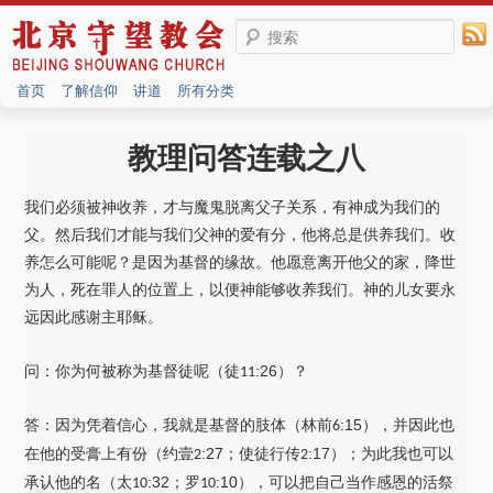
搜索
首页
了解信仰
讲道
所有分类
教理问答连载之八
我们必须被神收养，才与魔鬼脱离父子关系，有神成为我们的
父。然后我们才能与我们父神的爱有分，他将总是供养我们。收
养怎么可能呢？是因为基督的缘故。他愿意离开他父的家，降世
为人，死在罪人的位置上，以便神能够收养我们。神的儿女要永
远因此感谢主耶稣。
问：你为何被称为基督徒呢（徒
:26
）
？
11
答：因为凭着信心，我就是基督的肢体（林前
:15
）
，并因此也
6
在他的受膏上有份（约壹
:27；使徒行传
:17
）
；为此我也可以
2
2
承认他的名（太
:32；罗
:10
）
，可以把自己当作感恩的活祭
10
10