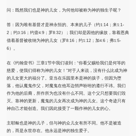
问：既然我们也是神的儿女，为何他却被称为神的独生子呢？
答：因为唯有基督才是神永恒的、本来的儿子（约
:14；来
:1-
1
1
2；约
:16；约壹
:9；罗
:32
）
；我们却是因他的缘故，靠着恩典
3
4
8
借着基督被收纳为神的儿女（罗
:16；约
:12；加
:6；弗
:5-
8
1
4
1
6
）
。
在《约翰壹书》三章1节中我们读到：“你看父赐给我们是何等的
慈爱，使我们得称为神的儿女！”对于人来说，没有什么比成为神
的儿女更大的福分了。亚当在乐园里本是神的孩子，但因为堕
落，他认魔鬼作父，对魔鬼在他耳边悄声吩咐的遵行不讳。我们
作为他的后裔，所作所为也没有什么不同。这个父只想要我们毁
灭。靠神的更新，魔鬼的儿女再次成为神的儿女。这个奇迹只有
神自己才能创造。我们因此接受了一颗作神的儿女的心。
主耶稣也是神的儿子，但与神的众儿女有所不同。他不是被造
的，而是永世存在。他永远是神的独生爱子。