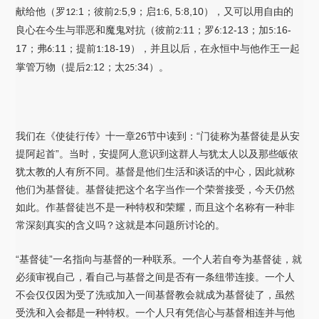
献给他（罗
:1；彼前
:5,9；启
:6, 5:8,10
）
，又可以用自由的
12
2
1
良心在今生与罪恶和魔鬼对抗（彼前
:11；罗
:12-13；加
:16-
2
6
5
17；弗
:11；提前
:18-19
）
，并且以后，在永恒中与他作王一起
6
1
掌管万物（提后
:12；太
:34
）
。
2
25
我们在《使徒行传》十一章26节中读到：“门徒称为基督徒是从安
提阿起首”。当时，安提阿人意识到这群人与犹太人以及那些皈依
犹太教的人有所不同。基督是他们生活和谈话的中心，因此就称
他们为基督徒。基督徒把这个名字当作一个荣誉接受，今天仍然
如此。作基督徒岂不是一种特权和荣耀，而且这个名称有一种非
常深刻真实的含义吗？这就是本问题所讨论的。
“基督徒”一名指向与基督的一种联系。一个人若自夸为基督徒，就
必须审视自己，看自己与基督之间是否有一条纽带连接。一个人
不会仅仅因为受了洗或加入一间基督教会就成为基督徒了，虽然
受洗和入会都是一种特权。一个人只有凭信心与基督相连并与他