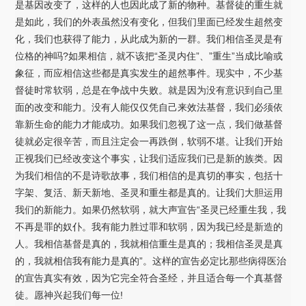
是基因改变了，这样的人也因此成了新的物种。基督徒的重生就
是如此，我们的外表虽然没有变化，但我们里面已经发生超然变
化，我们也获得了能力，从此成为新的一群。我们相信圣灵是有
位格的神吗?如果相信，就不该把“圣灵内住”、”重生”当成比喻或
象征，而应相信这些都是真实发生的超然事件。现实中，不少基
督徒时常软弱，总是在争战中失败。就是因为没有意识到自己里
面的改变和能力。没有人能仅仅凭自己来效法基督，我们必须依
靠新生命的能力才能成功。如果我们忽视了这一点，我们做基督
徒就必定很辛苦，而且注定会一再跌倒，软弱不堪。让我们开始
正视我们已经改变这个事实，让我们适应我们已是新的族类。因
为我们相信的不是诗歌故事，我们相信的是真切的事实，包括十
字架、复活、新天新地、圣灵和重生都是真的。让我们大胆运用
我们的新能力。如果仍然软弱，就大声宣告“圣灵已经重生我，我
不再是罪的奴仆。我有能力胜过罪和软弱，因为我已经是新造的
人。我相信基督是真的，我就相信重生是真的；我相信圣灵是真
的，我就相信我有能力是真的”。这样的宣告必定比那些病得医治
的宣告真实有效，因为它完全符合圣经，并且适合每一个真基督
徒。愿神兴起我们每一位!