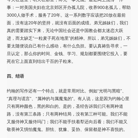
事：一对美国夫妇在北京郊区开办孤儿院，收养900名孤儿，帮助
3000人做手术，服务了20年。这一系列数字应该把20放在最前
面，没有这20年的坚持，就没有后面的成绩。弟兄姊妹们，我们
真的需要踏实下来，无论中国社会还是中国教会都太迷恋大跃
进，而太缺乏“一粒麦子死在地里”的精神。所以，弟兄姊妹们，不
要太随便说自己有什么感动，有什么负担。要认真祷告寻求，一
旦认定，那么你的时间、金钱、学习、规划都要围绕它投入，要
死在它上面直到结出千百的子粒来。
四、结语
约翰的写作还有一个特点，就是常用对比。例如“光明与黑暗”、
“真理与谎言”、“属神的与属魔鬼的”。有人说，这是因为约翰心里
只有两种颜色，黑的和白的。是的，圣经告诉我们只有两种道
路，没有第三条路；只有两种结局，没有第三种可能。我们不能
又服侍神又服侍玛门；我们不能手扶着犁还向后看；我们不能又
敬畏神又惧怕魔鬼。胆怯、犹豫、妥协、保留都是神不喜悦的。