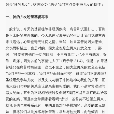
词是“神的儿女”，这段经文也告诉我们三点关于神儿女的特征：
一、神的儿女盼望基督再来
一般来说，今天的基督徒除非经历疾病、痛苦和沉重打击，否则
是不太盼望主再来的。今天总体安逸平稳的生活让我们觉得主再
来很遥远，心里也毫无迫切之情。当然，如果基督徒因为患难、
悲伤而盼望主，也是对的。因为这也是主再来的意义之一。那
时，“神要擦去他们一切的眼泪；不再有死亡，也不再有悲哀、哭
号、疼痛，因为以前的事都过去了” (启示录 21:4)。但是，如果基
督徒只在痛苦时盼望主，这也不完全，因为主再来的意义还包括
“我们与他一同掌权，我们与他面对面相交”，难道我们不羡慕吗?
圣经用父亲与儿女，以及丈夫与妻子来比喻神与我们的关系，正
表示我们与神的关系应该是亲密和相爱的。我们不是常常渴望与
恋人见面，甚至为不能相见辗转反侧吗?我们不是常常打电话给亲
爱的爸妈，而且有空常回家看看吗?所以，基督徒不盼望主再来，
就说明他与主关系疏远，主的形象对他是模糊的。亲爱的弟兄姊
妹，但愿我们从此操练与神亲近，常常与他交谈，向他倾诉，如