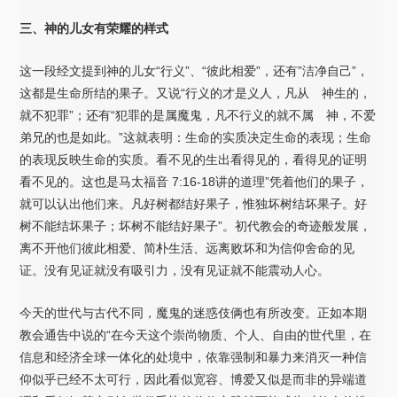
三、神的儿女有荣耀的样式
这一段经文提到神的儿女“行义”、“彼此相爱”，还有”洁净自己”，
这都是生命所结的果子。又说“行义的才是义人，凡从 神生的，
就不犯罪”；还有“犯罪的是属魔鬼，凡不行义的就不属 神，不爱
弟兄的也是如此。”这就表明：生命的实质决定生命的表现；生命
的表现反映生命的实质。看不见的生出看得见的，看得见的证明
看不见的。这也是马太福音 7:16-18讲的道理”凭着他们的果子，
就可以认出他们来。凡好树都结好果子，惟独坏树结坏果子。好
树不能结坏果子；坏树不能结好果子”。初代教会的奇迹般发展，
离不开他们彼此相爱、简朴生活、远离败坏和为信仰舍命的见
证。没有见证就没有吸引力，没有见证就不能震动人心。
今天的世代与古代不同，魔鬼的迷惑伎俩也有所改变。正如本期
教会通告中说的“在今天这个崇尚物质、个人、自由的世代里，在
信息和经济全球一体化的处境中，依靠强制和暴力来消灭一种信
仰似乎已经不太可行，因此看似宽容、博爱又似是而非的异端道