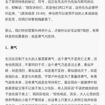
去了那些特殊的标记、符号，也正在失去作为先知与祭司的位
分。耶稣说：“我告诉你们，若是他们闭口不说，这些石头必要呼
叫起来。” (路加福音 19:40)。神当然可以使用不信的人来成就他
的旨意，但我们却要抱愧蒙羞了。
那么，我们特别需要向神求什么，才能作出好见证呢?我想，有两
样是特别重要的：就是勇气与坚持。
1
、勇气
生活在压制下太久的人最需要勇气，这个勇气不是死亡之勇，没
有你死我活，不要同归于尽；这个勇气乃是圣洁之勇，看似平
静，却是强烈，看似温柔，却是毫不妥协，看似搅动天下，却是
祝福社会，更是引向救恩。守望户外也是为了要赢得勇气。有勇
气就有未来，没有勇气就是在等待死亡。最近我在一篇微博中鼓
励基督徒父母不让孩子加入少先队，有人回应说“不该把难担的担
子放在孩子身上”。我回应他说：“恰恰相反。其实，大人心里的恐
惧和弯曲比小孩子严重得多，在这事上只要大人表明立场并给孩