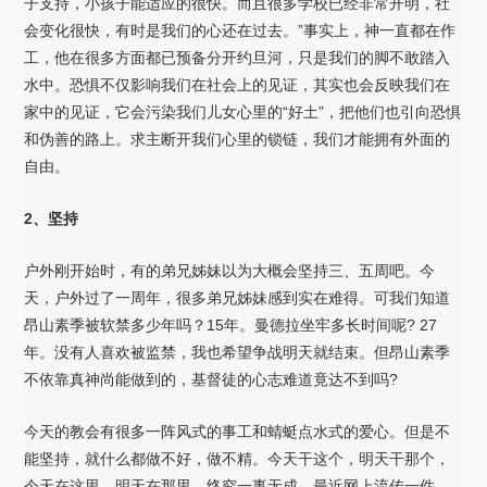
子支持，小孩子能适应的很快。而且很多学校已经非常开明，社
会变化很快，有时是我们的心还在过去。”事实上，神一直都在作
工，他在很多方面都已预备分开约旦河，只是我们的脚不敢踏入
水中。恐惧不仅影响我们在社会上的见证，其实也会反映我们在
家中的见证，它会污染我们儿女心里的“好土”，把他们也引向恐惧
和伪善的路上。求主断开我们心里的锁链，我们才能拥有外面的
自由。
2
、坚持
户外刚开始时，有的弟兄姊妹以为大概会坚持三、五周吧。今
天，户外过了一周年，很多弟兄姊妹感到实在难得。可我们知道
昂山素季被软禁多少年吗？15年。曼德拉坐牢多长时间呢? 27
年。没有人喜欢被监禁，我也希望争战明天就结束。但昂山素季
不依靠真神尚能做到的，基督徒的心志难道竟达不到吗?
今天的教会有很多一阵风式的事工和蜻蜓点水式的爱心。但是不
能坚持，就什么都做不好，做不精。今天干这个，明天干那个，
今天在这里，明天在那里，终究一事无成。最近网上流传一件