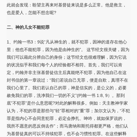
此就会发现：盼望主再来对基督徒来说是多么正常。他是救主，
也是爱人，怎能不想念呢?
二、神的儿女不能犯罪
1、约翰一书3：9说“凡从神生的，就不犯罪，因神的道存在他心
里；他也不能犯罪，因为他是由神生的”。 这节经文很关键，因为
我们可以藉此分辨自己的身份；这节经文也很难理解，因为它说
的状况似乎和我们每个人的经验都不相符。首先，我们可以肯
定，约翰并非主张基督徒信主后真能绝不犯罪，因为他自己在这
封书信的第一章说过：“我们若说自己无罪，便是自欺，真理不在
我们心里了。我们若认自己的罪，神是信实的，是公义的，必要
赦免我们的罪，洗净我们一切的不义”(约翰一书 1:8, 9）。那到
底”不犯罪”是什么意思呢?对此的解释很多。例如：天主教神学家
认为，不犯的罪是那些与“轻”罪相对的”重”罪；加尔文认为，“不犯
罪是指内心不会同意犯罪，必定会挣扎、呻吟，就如保罗说的，
我所不愿意的恶反倒去作”；而马唐纳和斯托得都更严格，他们认
为基督徒真的可以不持续犯罪，也不会习惯性犯罪。在这些解释