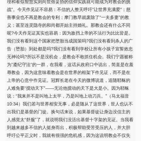
理和看似智慧实则向世俗妥协的信仰实践就可能成为对教会的挑
战”。今天作见证不容易：不信的人整天呼吁”让世界充满爱”；慈
善事业也不再是教会的专利；摩门教早就废除了“一夫多妻”的教
义；甚至连灵隐寺的和尚都开始主持婚礼。那教会还有什么不同
呢?今天作见证其实也容易：因为敌挡上帝的不法行为比比皆是。
我们没有看到这个国家把堕胎当成国策吗?我们没有看到杀人的广
告（堕胎）到处都是吗?我们没有看到学校让所有小孩子宣誓效忠
无神论吗?所以不是没机会，是教会不敢抓住机会。我们宁愿被称
为”遵纪守法”的一群，在我看，这话从政府口中说出，简直是在羞
辱教会，因为这意味着教会是在世界的框架下作见证，而不是在
上帝的心意中作见证。冠辉长老在今天的微博说道，追随耶稣的
人难免要“搅动天下”——无论他搅动的天下是大是小。因为耶稣
说：“我来并不是叫地上太平，乃是叫地上动刀兵。”（马太福音
10:34）我们若与世界相安无事，必是随从了这世界，世人也认不
出我们是基督的门徒。换句话来说，如果基督徒让身边没信主的
人感觉太“舒服”了，就说明我们没活出基督十字架的见证。当我看
到越来越多不信的人挺身而出，积极帮助受苦受压的人，并大胆
呼吁公平正义时，我就有很强的危机感，因为这说明教会不仅失