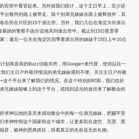
的宾馆中看管起来。另外据我们统计，这个主日早上，至少还
去平台敬拜的路上被带走。除个别弟兄姊妹在路上被释放外，其
各自所在片区的15个派出所。另外，我们几位在海淀大街派出
被暴躁的警察不由分说地关到派出所中。截止到19日夜里零
家；最后一位关在海淀区四季青派出所的姊妹于19日上午10点
按计划将原有的Buzz功能关闭，用Google+来代替，使得以往一
关注我们主日户外敬拜情况的弟兄姊妹遇到不便。关注主日户外敬
le+这个平台来了解我们的情况。在这个特别的时期，我们也祈
弟兄姊妹能够上到这个平台，或找到适当的途径来了解教会的
祈求神以他的圣灵来感动教会中的每一位弟兄姊妹，把赐平安
们求神怜悯这个国家和这个城市，让更多陷在虚空、无望、黑
福音，被神的恩典抓住，得着真正的生命这无价礼物。