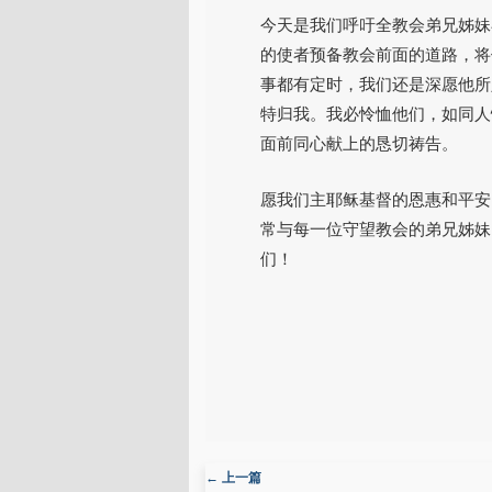
今天是我们呼吁全教会弟兄姊妹
的使者预备教会前面的道路，将
事都有定时，我们还是深愿他所
特归我。我必怜恤他们，如同人怜
面前同心献上的恳切祷告。
愿我们主耶稣基督的恩惠和平安
常与每一位守望教会的弟兄姊妹
们！
文章导航
←
上一篇