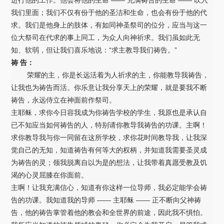
进行他的工作。他会将他的生命 —— 充满祷告的生命 —— 吹入
我们里面；我们不仅有份于他的圣洁和生命，也会有份于他的代
求。我们是他身上的肢体，有如同神圣祭司的位分，应当与这一
位大祭司在代求的事上同工，为众人向神祈求。我们虽如此无
知、软弱，但让我们喜乐地说：“求主教导我们祷告。”
祷 告：
荣耀的主，你是长远活着为人祈求的主，你能教导我祷告，
让我也为祷告而活。你乐意让我分享天上的荣耀，就是要我不断
祷告，永远侍立在神面前作祭司。
主耶稣，求你今日容我成为你祷告学校的学生，我原也是承认自
已不知应当如何祷告的人，特别请你教导我祷告的功课。主啊！
求你教导我与你一同留在这所学校，求你花时间教导我，让我深
觉自己的无知，知道祷告有何等大的权柄，并知道我需要圣灵成
为祷告的灵；领我脱离自以为是的想法，让我带着真愿受教及饥
渴的心灵屈膝在你面前。
主啊！让我充满信心，知道有你这样一位导师，我必定能学会祷
告的功课。我知道我的导师 —— 主耶稣 —— 正不断向父神祷
告，他的祷告掌管着他的教会和全世界的前途，因此我不惧怕。