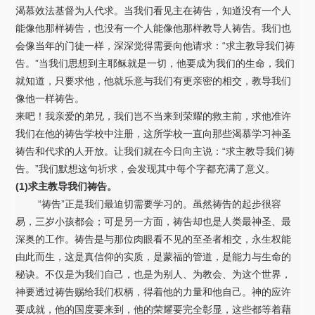
渴慕效法基督为人代求。当我们看见主在祷告，知道没有一个人
能像他那样祷告，也没有一个人能像他那样教导人祷告。我们也
会像当年的门徒一样，深深觉得需要向他请求：“求主教导我们祷
告。”当我们思想到主耶稣就是一切，他要成为我们的生命，我们
就知道，只要求他，他就乐意与我们有更亲密的相交，教导我们
像他一样祷告。
来吧！我亲爱的弟兄，我们岂不当来到荣耀的救主前，求他准许
我们在他的祷告学校中注册，这所学校一直向那些渴慕学习神圣
祷告和代求的人开放。让我们就在今日向主说：“求主教导我们祷
告。”我们默想这句祈求，会发现其中每个字都充满了意义。
(1)求主教导我们祷告。
“祷告”正是我们最迫切需要学习的。虽然祷告的起步很容
易，三岁小孩都会；可是另一方面，祷告却也是人类最神圣、最
深奥的工作。祷告是与那位肉眼看不见的至圣者相交，永生权能
由此而生，这是真信仰的实质，是蒙福的管道，是能力与生命的
秘诀。不仅是为我们自己，也是为别人、为教会、为这个世界，
神要透过祷告赐给我们权柄，得着他的力量和他自己。神的应许
要成就，他的国度要来到，他的荣耀要完全彰显，这些都等着藉