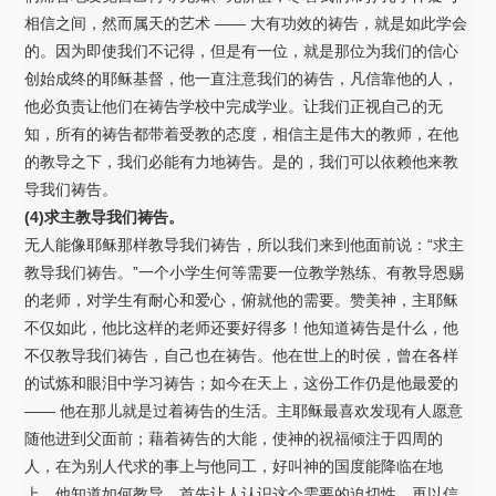
相信之间，然而属天的艺术 —— 大有功效的祷告，就是如此学会
的。因为即使我们不记得，但是有一位，就是那位为我们的信心
创始成终的耶稣基督，他一直注意我们的祷告，凡信靠他的人，
他必负责让他们在祷告学校中完成学业。让我们正视自己的无
知，所有的祷告都带着受教的态度，相信主是伟大的教师，在他
的教导之下，我们必能有力地祷告。是的，我们可以依赖他来教
导我们祷告。
(4)求主教导我们祷告。
无人能像耶稣那样教导我们祷告，所以我们来到他面前说：“求主
教导我们祷告。”一个小学生何等需要一位教学熟练、有教导恩赐
的老师，对学生有耐心和爱心，俯就他的需要。赞美神，主耶稣
不仅如此，他比这样的老师还要好得多！他知道祷告是什么，他
不仅教导我们祷告，自己也在祷告。他在世上的时侯，曾在各样
的试炼和眼泪中学习祷告；如今在天上，这份工作仍是他最爱的
—— 他在那儿就是过着祷告的生活。主耶稣最喜欢发现有人愿意
随他进到父面前；藉着祷告的大能，使神的祝福倾注于四周的
人，在为别人代求的事上与他同工，好叫神的国度能降临在地
上。他知道如何教导，首先让人认识这个需要的迫切性，再以信