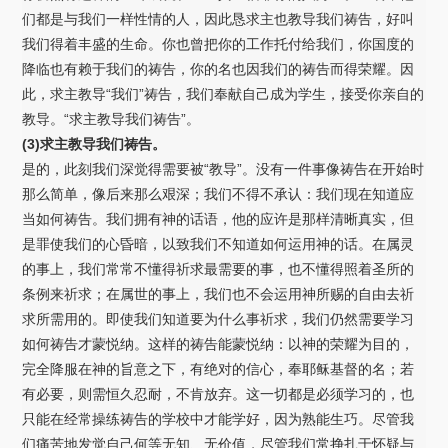
们都是与我们一样性情的人，因此恳求主也教导我们祷告，好叫
我们得着丰盛的生命。你也曾把你的工作托付给我们，你国度的
降临也有赖于我们的祷告，你的名也因我们的祷告而得荣耀。因
此，求主教导“我们”祷告，我们奉献自己成为学生，接受你亲自的
教导。“求主教导我们祷告”。
(3)求主教导我们祷告。
是的，此刻我们深觉得需要被“教导”。没有一件事像祷告在开始时
那么简单，像后来那么艰深；我们不得不承认：我们现在知道应
当如何祷告。我们拥有神的话语，他的应许是那样清晰真实，但
是罪使我们的心昏暗，以致我们不知道如何运用神的话。在属灵
的事上，我们常常不懂得祈求最需要的事，也不懂得照着圣所的
条例来祈求；在属世的事上，我们也不会运用神所赐的自由去祈
求所需用的。即使我们知道要为什么事祈求，我们仍然需要学习
如何祷告才蒙悦纳。这样的祷告能蒙悦纳：以神的荣耀为目的，
完全降服在神的旨意之下，有绝对的信心，奉耶稣基督的名；若
有必要，则需恒久忍耐，不肯放弃。这一切都是必须学习的，也
只能在经常操练祷告的学校中才能学好，因为熟能生巧。尽管我
们痛苦地发觉自己何等无知、无价值，尽管我们常挣扎于怀疑与