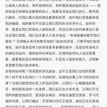
心激发人的喜乐。有时藉神的话，有时藉其他信徒的见证 —— 那
些知道怎样祷告必蒙垂听的人；藉着圣灵贴近我们的心，教导我
们祷告，叫我们看出阻碍祷告蒙垂听的罪，或叫我们得着蒙神喜
悦的确据。他的教导不仅是让我们想到应当祈求什么，如何祈
求，更是在我们里面吹入祷告的灵，而这位伟大的代祷者自己更
住在我们里面。我们实在要大大喜乐地说：“有谁能像你教导我们
祷告？”主耶稣从来没有教导他的门徒如何讲道，只教导他们如何
祷告。他不曾多提有力的讲道要具备哪些条件，但是却常谈有力
的祷告应如何。懂得如何向神说话，比懂得如何向人说话更重
要；最要紧的是在神面前有能力，不是在人面前有能力。主耶稣
喜爱教导我们如何祷告。
你觉得如何呢？我亲爱的弟兄姐妹，这不正是我们迫切的需要
吗？何不求主给我们一个月的时间，在祷告的事上学习特别的功
课？当我们默想他在世上所说的话时，让我们一心顺服他的教
导，相信既有这样一位老师，我们必定会大有长进。让我们不仅
花时间默想他的话，更实际去祷告，停留在施恩宝座前，学习代
祷的功课。让我们确信：尽管我们结巴又疑惧，他却正在完美地