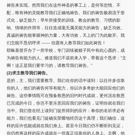
祷告来实现。然而我们在这件神圣的事工上，是何等怠惰、不
配，唯有神的灵能教导我们正确地祷告。我们的祷告极易流于形
式化，缺乏能力；早年所接受的训练、教会的教导、习惯的影
响、情绪的作用等，往往造成毫无属灵能力的祷告，缺乏功效。
真诚的祷告能掌握神的力量，大有功效，天上的门为此敞开。我
们怎能不恳切呼求 —— 但愿有人教导我们如此祷告！
耶稣基督开办了一所学校，专门训练被赎子民中有此心愿的，成
为祷告有能力的人。难道我们不该前来入学，带着这个恳求：“主
啊！这正是我们要学习的，请教导我们祷告。”
(2)求主教导我们祷告。
是的，主，我们需要教导。我们在你的话中读到：以往许多信靠
你的人，他们的祷告何等有能力，你以许多奇妙大能回应他们的
祷告。这些事情既可在预备救恩的旧约时代成就，更何况在救恩
已完成的今日，你岂不更乐意回应我们的祷告，证明你就在我们
当中。我们曾在经上读到门徒所得到的应许：奉你的名祈求必有
能力，我们也看见门徒确实荣耀地经历这个真理；我们确信，这
样的应许也能成就在我们身上。甚至今日我们仍不断听到见证，
你仍然将这样的应许成就在一些真正信靠你的人身上。主啊，他