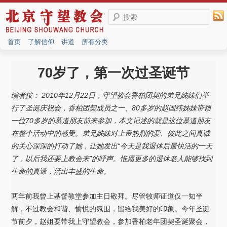
搜索
首页
了解信仰
讲道
所有分类
70岁了，第一次过圣诞节
编者按： 2010年12月22日，守望教会香柏团契的弟兄姊妹们举
行了圣诞庆祝会，香柏团契成员之一、80多岁的赵国纬姊妹带领
一位70多岁的慕道朋友前来参加，本文记述的就是这位慕道朋友
在整个活动中的感受。弟兄姊妹对上帝热烈的爱、彼此之间真诚
的关心深深的打动了她，让她发出“今天是我退休后最快活的一天
了，以后我还要上教会来”的呼声。惟愿更多的退休老人能够找到
生命的真谛，活出丰盛的生命。
两年前我曾上基督教堂参加主日敬拜。尽管牧师证道仅一知半
解，不过教会和谐、愉悦的氛围，留给我美好的印象。今年圣诞
节前夕，赵姐要带我上守望教会，参加香柏老年团契圣诞聚会，