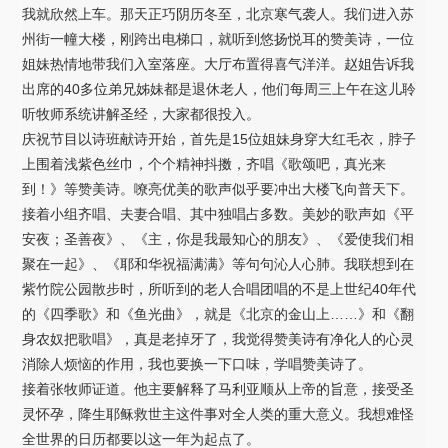
我就欣然上车。那天正巧阴历冬至，北京寒气袭人。我们进入苏
州街一幢大楼，刚跨出电梯口，就听到悠扬悦耳的赞美诗，一位
姐妹热情地带我们入室落座。大厅布置得喜气洋洋。赵姐告诉我
出席的40多位弟兄姊妹都是退休老人，他们每周三上午在这儿聆
听牧师系统讲解圣经，大家都很投入。
庆祝节目以诗班献诗开始，首先是15位姐妹身穿大红毛衣，脖子
上围着浅紫色丝巾，个个精神抖擞，齐唱《歌颂吧，真光来
到！》等赞美诗。嘹亮优美的歌声似乎要冲出大楼飞向普天下。
接着小组齐唱、夫妻合唱、其中独唱占多数。美妙的歌声如《平
安夜；圣善夜》、《主，你是我最知心的朋友》、《爱使我们相
聚在一起》、《耶和华祝福满满》等句句沁人心肺。我联想到在
紫竹院公园散步时，所听到的老人合唱团唱的不是上世纪40年代
的《四季歌》和《鱼光曲》，就是《北京的金山上……》和《翻
身农奴把歌唱》，真是老掉牙了，我觉得赞美诗有净化人的心灵
消除人烦恼的作用，我也要换一下口味，学唱赞美诗了。
接着张牧师证道。他主要解释了马利亚顺从上帝的旨意，接受圣
灵怀孕，降生耶稣救世主这件事对全人类的重大意义。我想难怪
全世界的日历都要以这一年为起点了。