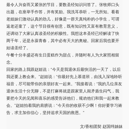
最令人兴奋而又紧张的节目，要数圣经知识问答了。张牧师口头
出题，在座举手作答，并有奖励。我洗耳恭听，一无所知。看着
老姐妹们激动认真的劲儿，好像是一群天真纯朴的小学生，可谓
返老还童了，这个节目很有创意，既有知识性又富有教育意义，
还调动了大家认真读圣经的积极性。我想这本圣经已经解读了快
两千年，还是永葆青春，其中必有天大的奥秘。回家后我也要开
始读圣经了。
午餐十分丰盛还有生日蛋糕作为甜点，并随时有人为大家照相留
念。
回家的路上我跟赵姐说：“今天是我退休后最快活的一天了，以后
我还要上教会来。”赵姐说：“你最好先上慕道班，由浅入深地聆听
福音，尽可能带你的亲朋好友一起来。”我接着说：“我的几位亲友
退休生活十分无聊，不是打麻将就是跟家里人闹矛盾生闷气，我
要把今天的见闻和喜乐的感受告诉他们，规劝他们和我一起来教
会。”赵姐拍着我的肩膀说：“今天你的收获不少啊！你好要学习祷
告，求主加你信心，坚持追求天国的救恩。”
文/香柏团契 赵国纬姊妹