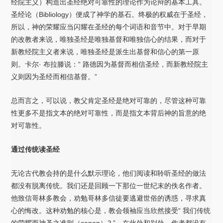
经院主义）构造出圣经绝对可靠性的理论作为论辩的基本工具。
圣经论（Bibliology）便成了神学的基石。终极的权威在于圣经，
所以，神的荣耀应当闪耀在圣经的每个词语和音节中。对于早期
的改教者来说，唯独圣经是唯独基督和唯独信心的结果，而对于
新教经院主义者来说，唯独圣经是派生出基督和信心的第一原
则。卡尔· 布拉滕说：“ 路德因为基督而相信圣经，而新教经院主
义则因为圣经而相信基督。”
总而言之，可以说，教父肯定圣经是绝对可靠的，尽管这种可靠
性更多不是指文本的绝对可靠性，而是指文本背后神的旨意的绝
对可靠性。
通过传统读圣经
无论古代教会持的是什么默示理论，他们阅读和聆听圣经的做法
都没有脱离传统。我们还是回顾一下那位一世纪末的佚名作者。
他致信哥林多教会，劝勉哥林多信徒要逃避世俗的诱惑，寻求真
心的悔改。这种劝勉的核心是，教会领袖应当欣然接受“ 我们传统
的荣耀而神圣之准则（canon）
2
”。在此处和别处，作者都没有