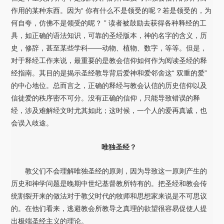
作用的某种东西。因为“ 你有什么不是领受的呢？若是领受的，为
何自夸，仿佛不是领受的呢？ ” 读者被鼓励去获得各种释经的工
具，如正确的语法知识，可靠的圣经版本，神的名字的含义，历
史，修辞，甚至某些学科——动物、植物、数字，等等。但是，
对于释经工作来说，最重要的是教会信仰如何作为阅读圣经的释
经指南。其目的是揭示圣经教导背后爱神和爱邻舍这“ 双重的爱”
的中心地位。总而言之，正确的释经与教会认信的历史信仰以及
信徒爱的秩序密不可分。没有正确的信仰，只能导致错误的释
经，涉及难解经文时尤其如此；这时候，一个人的爱再真诚，也
会误入歧途。
唯独圣经？
教父们不会理解唯独圣经的原则，因为导致这一原则产生的
历史和神学问题是晚期中世纪基督教所特有的。把圣经和教会传
统割裂开来的做法对于教父时代的牧师和思想家来说是不可思议
的。在他们看来，逃避教会所教导之真理的欲望很容易促使人提
出极端圣经主义的理论。