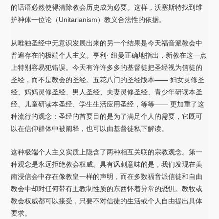
的话语必然使得清除教会历史成为必要。这样，沃塞斯特找到维
护神体一位论（Unitarianism）教义合法性的依据。
从唯独圣经中无意识发展出来的另一个结果是今天福音派教会中
普遍存在的极端个人主义。亨利· 纽曼正确地指出，新教在这一点
上特别容易犯错误。今天有许许多多的基督徒把圣经视为信徒的
圣经，而不是教会的圣经。五花八门的圣经版本—— 妇女灵修圣
经、妈妈灵修圣经、男人圣经、夫妻灵修圣经、青少年研读本圣
经、儿童研读本圣经、学生生活应用圣经，等等—— 更加重了这
种流行的观念：圣经的首要目的是为了满足个人的需要，它既可
以在信仰群体中被阐释，也可以由基督徒私下解读。
这种极端个人主义实质上隐含了两种相互关联的宗教观念。第一
种观念是永远拒绝教会权威。具有讽刺意味的是，我们发现在美
南浸信会中存在像教皇一样的声明，而在多数福音派信徒和自由
教会中却对任何带有主教制性质的东西怀着异常的恐惧。教牧或
教会权威都可以接受，只要不对信徒的生活或个人自由提出具体
要求。