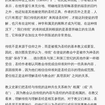
表示，在他常援引来充分地、明确地宣告耶稣基督的福音的旧约
之外，他还知道其他被使用的圣经正典。作者的言外之意是，人
们只有透过“ 我们传统的准则” 来阅读圣经时，才能达到使徒的理
解，也只有在这时候，神学和属灵的阐释才成为可能。在这种情
况下，“ 我们传统” 的准则或原则根据的是基督所确立的生活典
范，它和保罗在加拉太书中所陈述的非常类似。
传统不是来源于信仰之外，而是被视为圣经的基本教义或要旨。
因此，德尔图良坚持认为，传统“ 在使徒的教会中是被作为神圣的
凭据” 保存下来……德尔图良与第二和第三世纪的其他作家一样都
坚信，圣经作者都认同教会传统或信仰准则中的一些具体内容，
原因很简单，因为他们相信信仰准则是圣经启示的理由或范围。
爱任纽正是这样理解圣经与教会的“ 真理原则” 之间的关系。
教义史家们把圣经与传统的这种共生关系称为“ 相属”（或“ 共
在”），因为教会认信传统的内容与圣经的内容是相属的。在教父
看来，理解传统与理解圣经是相互参照的。对于教父们来说，圣
经是居于首要地位，但他们不认为圣经可以或应该脱离教会的教