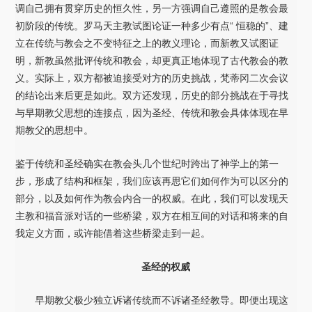
调自己拥有贯穿历史的恒久性，另一方强调自己遵照的是教会最
初阶段的传统。罗马天主教试图论证一种多少有点“ 恒稳的”、建
立在传统与教会之不变特征之上的教义理论，而新教又试图证
明，新教虽然批评传统和教会，却更真正地体现了古代教会的教
义。实际上，双方都被迫接受对方的历史挑战，梵蒂冈二次会议
的结论出来后更是如此。双方还发现，历史的部分挑战在于寻找
与早期教父思想的连接点，因为圣经、传统和教会具体体现在早
期教父的思想中。
鉴于传统和圣经确实在教会头几个世纪时跨出了神学上的第一
步，形成了结构和框架，我们应该再思它们如何作为可以区分的
部分，以及如何作为教会内合一的权威。在此，我们可以发现天
主教和福音派对话的一些桥梁，双方在相互间的对话和将来的自
我定义方面，或许能借着这些桥梁走到一起。
圣经的权威
早期教父极少独立诉诸传统而不诉诸圣经教导。即便出现这