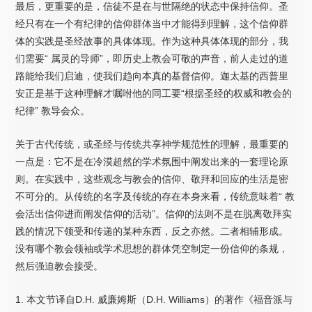
最后，更重要的是，信徒不是在与世隔绝的状态中保持信仰。圣
经只有在一个有纪律的信仰群体当中才能得到理解，这个信仰群
体的实践是圣经故事的具体体现。作为这种具体体现的部分，我
们需要“ 属灵的导师”，即历史上教会可敬的声音，前人走过的道
路能给我们启迪，使我们趋向本真的基督信仰。迦太基的西普里
安正是基于这种理解才嘱咐他的同工要“根据圣经的权威和教会的
纪律” 教导会众。
关于古代传统，或圣经与传统共享神学规范性的理解，最重要的
一点是：它不是在冷漠超然的学术氛围中阐发出来的一套理论原
则。在实践中，这些观念与教会的信仰、敬拜和回应的生活是密
不可分的。从传统的名字及传统的存在本身来看，传统意味着“ 教
会活出信仰进而阐发信仰的活动”。信仰的法则不是在脱离敬拜实
践的情况下领受和传递的某种东西，反之亦然。二者相辅形成。
没有哪个教会领袖或学术思想的群体凭空制定一份信仰的条规，
然后强迫教会接受。
1. 本文节译自D.H. 威廉姆斯（D.H. Williams）的著作《福音派与