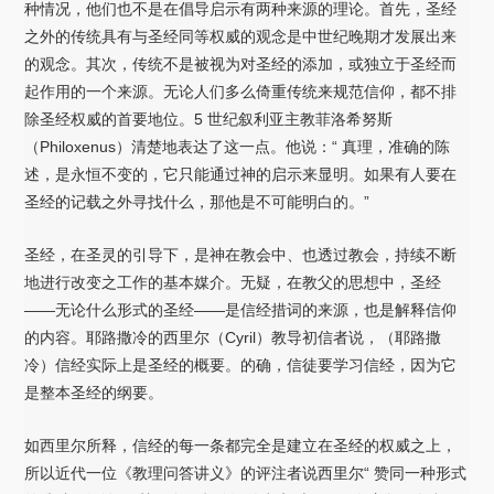
种情况，他们也不是在倡导启示有两种来源的理论。首先，圣经
之外的传统具有与圣经同等权威的观念是中世纪晚期才发展出来
的观念。其次，传统不是被视为对圣经的添加，或独立于圣经而
起作用的一个来源。无论人们多么倚重传统来规范信仰，都不排
除圣经权威的首要地位。5 世纪叙利亚主教菲洛希努斯
（Philoxenus）清楚地表达了这一点。他说：“ 真理，准确的陈
述，是永恒不变的，它只能通过神的启示来显明。如果有人要在
圣经的记载之外寻找什么，那他是不可能明白的。”
圣经，在圣灵的引导下，是神在教会中、也透过教会，持续不断
地进行改变之工作的基本媒介。无疑，在教父的思想中，圣经
——无论什么形式的圣经——是信经措词的来源，也是解释信仰
的内容。耶路撒冷的西里尔（Cyril）教导初信者说，（耶路撒
冷）信经实际上是圣经的概要。的确，信徒要学习信经，因为它
是整本圣经的纲要。
如西里尔所释，信经的每一条都完全是建立在圣经的权威之上，
所以近代一位《教理问答讲义》的评注者说西里尔“ 赞同一种形式