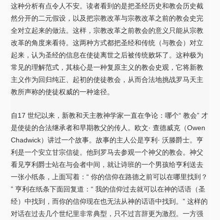
这种分析有点令人不安。读者看到的是把圣经历史和教会历史截
然分开的二元假设，以及把宗教改革与宗教改革之前的教会史完
全对立起来的做法。这样，宗教改革之前教会的意义只能从宗教
改革的角度来看待。这两种方式都把圣经和传统（与教会）对立
起来，认为圣经的信息在使徒离世之后被传统败坏了。这种极为
常见的理解范式，其核心是一种复原主义的教会史观，它将新教
主义作为回归纯正、起初的使徒教会，从而合法地挑战罗马天主
教所声称的使徒权威的一种途径。
自17 世纪以来，新教和天主教神学家一直在争论：哪个“ 教会” 才
是使徒的合法继承者和早期教父的传人。欧文· 查德威克（Owen
Chadwick）讲过一个故事。故事的主人公是亨利· 沃滕爵士。亨
利是一个安立甘宗信徒。他到罗马去参观一个神父的教会。神父
看见亨利爵士站在与会者中间，就让诗班的一个男孩给亨利送去
一张小纸条，上面写着：“ 你的信仰在路德之前可以在哪里找到？
” 亨利在纸条下面回复道：“ 我的信仰过去就可以在神的话语（圣
经）中找到，而你的信仰现在也无法从神的话语中找到。” 这样的
对话在过去几个世纪里非常典型，只不过言辞更为激烈。一方强