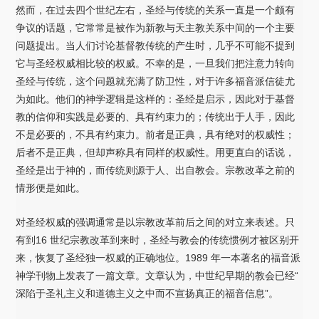
然而，在过去四个世纪左右，圣经与传统的关系一直是一个颇有
争议的话题，它常常是被作为新教与天主教关系中间的一个主要
问题提出。当人们讨论基督教传统的产生时，几乎不可能不提到
它与圣经权威相比较的权威。不幸的是，一旦我们把注意力转向
圣经与传统，这个问题就充满了防卫性，对于许多福音派信徒尤
为如此。他们的神学逻辑是这样的：圣经是启示，因此对于基督
教的信仰和实践是必要的、具有约束力的；传统出于人手，因此
不是必要的，不具有约束力。前者是正典，具有绝对的权威性；
后者不是正典，但却声称具有同样的权威性。用更直白的话说，
圣经是出于神的，而传统则源于人、出自教会。宗教改革之前的
情形便是如此。
对圣经权威的强调通常是以宗教改革前后之间的对立来表述。只
有到16 世纪宗教改革到来时，圣经与教会的传统惯例才被区别开
来，恢复了圣经独一权威的正确地位。1989 年一本著名的福音派
神学刊物上发表了一篇文章。文章认为，中世纪早期的教会已经“
深陷于圣礼主义和道德主义之中而不宣扬真正的福音信息”。