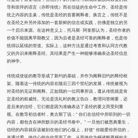
导和崇拜的语言（亦即传统）而在信徒的生命中工作。圣经是传
统之内容的圭臬，传统是圣经的首要阐释者。换言之，传统不是
在圣经之外另外添加的一套新鲜的信念或实践，仿佛是独立的另
一个启示来源。在这种意义上，托马斯· 阿奎那认为，圣经作者的
价值不能脱离早期教父，因为后者是圣经可靠的阐释者，也是传
统得以延续的管道。实际上，这种方法是通过考查和认同古代教
父的共识来阐释圣经。其结果是产生一种能够准确表达圣经信息
的神学。
传统或使徒的教导形成了新约的基础，并作为阐释旧约的释经框
架。随着这一传统的内容在随后三四个世纪的发展，传统被视为
对圣经的见证和阐释。正如我的一位同事所说，遵从传统就是肯
定圣经的权威性。无论是洗礼时的教义告白，教理问答纲要，还
是后来的信经，它们都是因为准确表达了圣经的要义而受到重
视。在教导初信者时，奥古斯丁说：“ 你们在信经中所听到的一切
内容，都包含在神所默示的圣经书卷中。” 一旦他们被恩典重生，
信经的内容就应该被刻在他们的心版上，好使“ 你能爱你所信的，
并通过爱，使信心能在你里面工作，从而使你为赐诸般恩赐的主