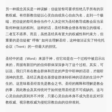
另一种观念其实是一种误解：信徒皆祭司要求拒绝几乎所有的宗
教权威。有些新教信徒以心灵自由或良心自由为名，走到一个极
端，把信徒的祭司身份当作个人决定何为圣经教导或教会应当采
取何种做法的权利。这样的话，圣经和教会便各有独立的领域，
二者互不搭界。而且，虽然圣经具有更大的权威性和约束力，但
重要的是信徒被“ 呼唤” 如何去理解圣经，这种做法证实了特伦托
会议（Trent）的一些最大的担忧。
圣经中的道（Word）来源于神，但它却是在一个过程中被启示出
来的，而据有新旧约的信仰群体深深参与了这个过程。其实，可
以说，我们只有在教会群体和历史的声音中听神的话语，才能听
清神的意思。圣经正典是在基督徒群体聆听神的话语的生活中产
生的。这意味着圣经首先是教会之书。圣经的阐释和理解是教会
的事，因此教会及其传统对于如何使用圣经是不可或缺的。这与
心灵自由的原则并不冲突，只要心灵自由本身不成为意在反对宗
教权威、视宗教权威为侵犯宗教自由的信仰准则。