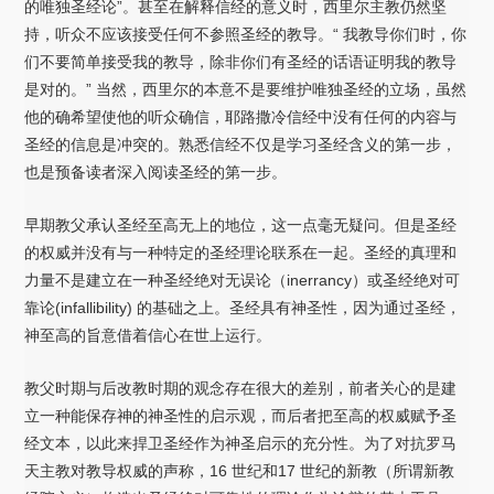
的唯独圣经论”。甚至在解释信经的意义时，西里尔主教仍然坚
持，听众不应该接受任何不参照圣经的教导。“ 我教导你们时，你
们不要简单接受我的教导，除非你们有圣经的话语证明我的教导
是对的。” 当然，西里尔的本意不是要维护唯独圣经的立场，虽然
他的确希望使他的听众确信，耶路撒冷信经中没有任何的内容与
圣经的信息是冲突的。熟悉信经不仅是学习圣经含义的第一步，
也是预备读者深入阅读圣经的第一步。
早期教父承认圣经至高无上的地位，这一点毫无疑问。但是圣经
的权威并没有与一种特定的圣经理论联系在一起。圣经的真理和
力量不是建立在一种圣经绝对无误论（inerrancy）或圣经绝对可
靠论(infallibility) 的基础之上。圣经具有神圣性，因为通过圣经，
神至高的旨意借着信心在世上运行。
教父时期与后改教时期的观念存在很大的差别，前者关心的是建
立一种能保存神的神圣性的启示观，而后者把至高的权威赋予圣
经文本，以此来捍卫圣经作为神圣启示的充分性。为了对抗罗马
天主教对教导权威的声称，16 世纪和17 世纪的新教（所谓新教