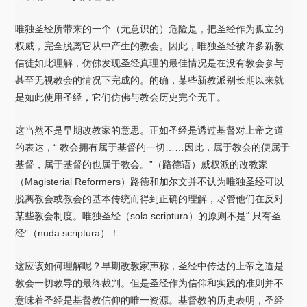
唯独圣经所带来的一个（无意识的）危险是，把圣经作为孤立的
权威，完全脱离它从中产生的教会。因此，唯独圣经被许多新教
信徒如此理解，仿佛发现圣经真理的最佳情况是在没有教会参与
甚至无视教会的情况下完成的。的确，某些新教派别长期以来就
是如此使用圣经，它们仿佛与教会历史完全无干。
这当然不是早期改教家的意思。正如圣经是透过基督对上帝之道
的表达，“ 教会拥有属于基督的一切……因此，属于教会的便属于
基督，属于基督的也属于教会。”（路德语）威权派的改教家
（Magisterial Reformers）路德和加尔文并不认为唯独圣经可以
脱离教会或教会的基本传统而得到正确的理解，尽管他们在反对
某些教会制度。唯独圣经（sola scriptura）的原则不是“ 只有圣
经”（nuda scriptura）！
这应该如何理解呢？早期改教家声称，圣经中传达的上帝之道是
教会一切教导的最终裁判。但是圣经作为信仰和实践的准则并不
意味着圣经是基督教信仰的唯一资源。基督教的历史表明，圣经