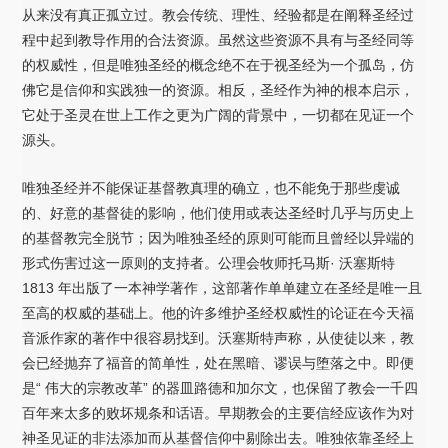
从来没有真正孤立过。教会传统、理性、经验都是在阐释圣经过
程中起到教导作用的合法资源。虽然这些资源不具有与圣经同等
的权威性，但是唯独圣经的概念绝不在于视圣经为一个孤岛，仿
佛它是信仰和实践独一的资源。相反，圣经作为神的根本启示，
它处于圣灵在世上工作之更为广阔的背景中，一切都在见证一个
源头。
唯独圣经并不能保证基督教真理的确立，也不能免于那些虔诚
的、好意的基督徒的影响，他们使用或表达圣经时几乎与历史上
的基督教完全脱节；因为唯独圣经的原则可能而且曾经以异端的
形式伤害过这一原则的支持者。公理会牧师托马斯· 沃塞斯特
1813 年出版了一本神学著作，这部著作单单建立在圣经是唯一且
至高的权威的基础上。他的许多维护圣经权威性的论证在今天福
音派作家的著作中很容易找到。沃塞斯特声称，从使徒以来，教
会已经抛弃了福音的简单性，处在黑暗、谬误与堕落之中。即便
是“ 伟大的宗教改革” 的器皿路德和加尔文，也保留了教会一千四
百年来太多的败坏规条和话语。早期教会的主要信经应该作为对
神圣见证的非法添加而从基督信仰中剔除出去。唯独依靠圣经上