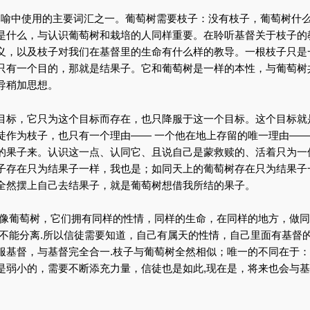
这个比喻中使用的主要词汇之一。葡萄树需要枝子：没有枝子，葡萄树什
是什么，与认识葡萄树和栽培的人同样重要。在聆听基督关于枝子的
义，以及枝子对我们在基督里的生命有什么样的教导。一根枝子只是
只有一个目的，那就是结果子。它和葡萄树是一样的本性，与葡萄树
导稍加思想。
目标，它只为这个目标而存在，也只降服于这一个目标。这个目标就
徒作为枝子，也只有一个理由—— 一个他在地上存留的唯一理由——
的果子来。认识这一点、认同它、且说自己是蒙救赎的、活着只为一
子存在只为结果子一样，我也是；如同天上的葡萄树存在只为结果子
全然摆上自己去结果子，就是葡萄树想借我所结的果子。
都像葡萄树，它们拥有同样的性情，同样的生命，在同样的地方，做同
，不能分离.所以信徒需要知道，自己有属天的性情，自己里面有基督
服基督，与基督完全合一.枝子与葡萄树全然相似；唯一的不同在于：
是弱小的，需要不断添充力量，信徒也是如此,现在是，将来也会与基