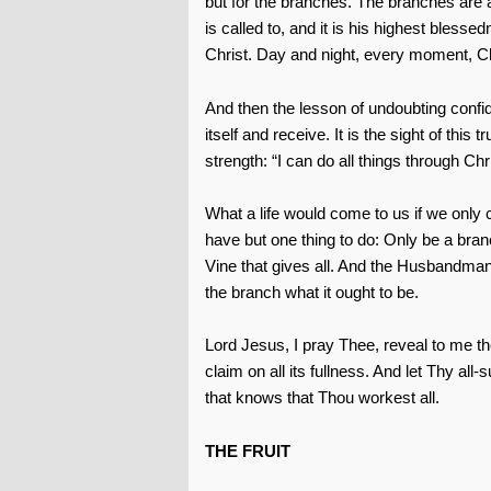
but for the branches. The branches are 
is called to, and it is his highest bless
Christ. Day and night, every moment, Chr
And then the lesson of undoubting confid
itself and receive. It is the sight of this 
strength: “I can do all things through Ch
What a life would come to us if we only 
have but one thing to do: Only be a bran
Vine that gives all. And the Husbandman
the branch what it ought to be.
Lord Jesus, I pray Thee, reveal to me the
claim on all its fullness. And let Thy all
that knows that Thou workest all.
THE FRUIT