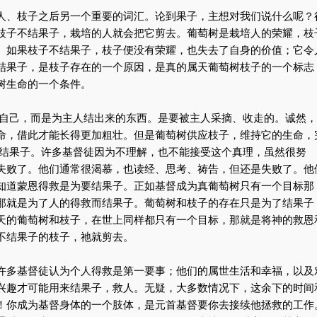
人、枝子之后另一个重要的词汇。论到果子，主想对我们说什么呢？
枝子不结果子，栽培的人就会把它剪去。葡萄树是栽培人的荣耀，枝
。如果枝子不结果子，枝子便没有荣耀，也失去了自身的价值；它令
结果子，是枝子存在的一个原因，是真的属天葡萄树枝子的一个标志
树生命的一个条件。
为自己，而是为主人结出来的东西。是要被主人采摘、收走的。诚然，
命，借此才能长得更加粗壮。但是葡萄树供应枝子，维持它的生命，
 结果子。许多基督徒因为不理解，也不能接受这个真理，虽然很努
失败了。他们通常很渴慕，也读经、思考、祷告，但还是失败了。他
知道蒙恩得救是为要结果子。正如基督成为真葡萄树只有一个目标那
那就是为了人的得救而结果子。葡萄树和枝子的存在只是为了结果子
天的葡萄树和枝子，在世上同样都只有一个目标，那就是将神的救恩
不结果子的枝子，祂就剪去。
许多基督徒认为个人得救是第一要事；他们的属世生活和幸福，以及
兴趣才可能用来结果子，救人。无疑，大多数情况下，这余下的时间
！你成为基督身体的一个肢体，是元首基督要你去接续他拯救的工作