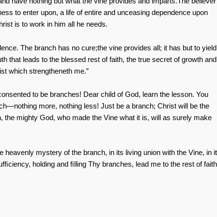
and have nothing but what the vine provides and imparts.The believer
edness to enter upon, a life of entire and unceasing dependence upon
ist is to work in him all he needs.
ence. The branch has no cure;the vine provides all; it has but to yield
truth that leads to the blessed rest of faith, the true secret of growth and
rist which strengtheneth me.”
consented to be branches! Dear child of God, learn the lesson. You
ch—nothing more, nothing less! Just be a branch; Christ will be the
, the mighty God, who made the Vine what it is, will as surely make
 heavenly mystery of the branch, in its living union with the Vine, in i
-sufﬁciency, holding and ﬁlling Thy branches, lead me to the rest of faith