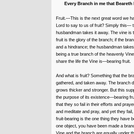
Every Branch in me that Beareth No
Fruit.—This is the next great word we h
Lord to say to us of fruit? Simply this— tha
husbandman takes it away. The vine is th
fruit is the glory of the branch; if the bran
and a hindrance; the husbandman takes i
being a true branch of the heavenly Vin
share the life the Vine is—bearing fruit.
And what is fruit? Something that the bra
gathered, and taken away. The branch doe
grows thicker and stronger. But this suppl
the purpose of its existence—bearing frui
that they so fail in their efforts and pray
and meditate and pray, and yet they fai
fruit-bearing is the one thing they have 
one object, you have been made a branch 
Vine and the branch are equally under th