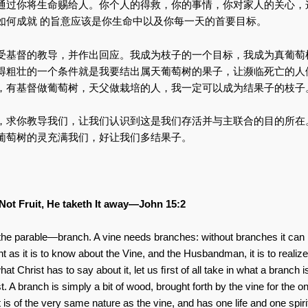
通过你将生命赐给人。你个人的得救，你的事情，你对家人的关心，
如何成就 的旨意应该是你生命中以及你每一天的首要目标。
受基督的教导，并作出回应。我成为枝子的一个目标，我成为真葡萄
得粗壮的一个条件就是我要结出属天葡萄树的果子，让濒临死亡的人
，有基督做葡萄树，天父做栽培的人，我一定可以成为结果子的枝子
，求你教导我们，让我们认识到这是我们存活并与主联合的目的所在
葡萄树的灵充满我们，好让我们多结果子。
t Fruit, He taketh It away—John 15:2
 the parable—branch. A vine needs branches: without branches it can
nt as it is to know about the Vine, and the Husbandman, it is to realize
at Christ has to say about it, let us ﬁrst of all take in what a branch i
st. A branch is simply a bit of wood, brought forth by the vine for the o
 It is of the very same nature as the vine, and has one life and one spiri