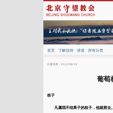
首页
了解信仰
讲道
所有分类
日度归档：
2012/09/19
葡萄树
枝子
凡属我不结果子的枝子，他就剪去。 —