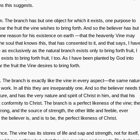
ns this suggests.
on. The branch has but one object for which it exists, one purpose to
bear the fruit the vine wishes to bring forth. And so the believer has but
one reason for his existence on earth —that the heavenly Vine may
the soul that knows this, that has consented to it, and that says, I hav
s exclusively as the natural branch exists only to bring forth fruit, I
xists to bring forth fruit, I too. As I have been planted by God into
 the fruit the Vine desires to bring forth.
y. The branch is exactly like the vine in every aspect—the same natur
work. In all this they are inseparably one. And so the believer needs 
ure, and has the very nature and spirit of Christ in him, and that his
ct conformity to Christ. The branch is a perfect likeness of the vine; the
trong, and the source of strength, the other little and feeble, ever
he believer is, and is to be, the perfect likeness of Christ.
e. The vine has its stores of life and sap and strength, not for itself,