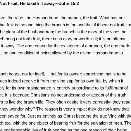
t Fruit, He taketh It away—John 15:2
ave: the Vine, the Husbandman, the branch, the fruit. What has our
t fruit is the one thing the branch is for, and that if it bear not fruit, th
e glory of the husbandman; the branch is the glory of the vine; the
ch bring not forth fruit, there is no glory or worth in it; it is an offense
t away. The one reason for the existence of a branch, the one mark 
e, the one condition of being allowed by the divine Husbandman to
nch bears, not for itself, but for its owner; something that is to be
s indeed receive it from the vine sap for its own life, by which it
y for its own maintenance is entirely subordinate to its fulfillment of
t. It is because Christians do not understand or accept of this truth,
ers to live the branch life. They often desire it very earnestly; they read
l, they wonder why? The reason is very simple: they do not know that
been saved for. Just as entirely as Christ became the true Vine with th
too, with the one object of bearing fruit for the salvation of men. Th
e unchangeable law of fruit-bearing as the one reason of their being.