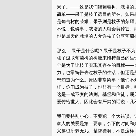
果子。——这是我们继葡萄树、栽培的
简单——果子是枝子德目的所在。如果
是葡萄树的荣耀，果子则是枝子的荣耀
不悦，也碍事，栽培的人就会剪掉它。
也是属天的栽培的人允许枝子分享葡萄
那么， 果子是什么呢？果子是枝子不
枝子汲取葡萄树的树液来维持自己的生
全是为了让枝子实现其存在的目标——
力，也常祷告去过枝子的生活，但还是
想知道为什么。原因非常简单：他们不
样，你们成为枝子，也只有一个目标，
这是一成不变的法则。基督和信徒，属
爱传给世人。因此会有严肃的话说：凡
我们要特别小心，不要犯一个大错误。
家人的关爱是第二要事；余下的时间和
兴趣也所剩无几。基督徒啊，不是这样