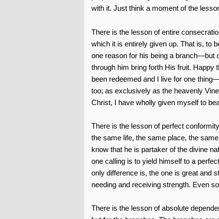
with it. Just think a moment of the lesso
There is the lesson of entire consecrati
which it is entirely given up. That is, to 
one reason for his being a branch—but 
through him bring forth His fruit. Happy 
been redeemed and I live for one thing— a
too; as exclusively as the heavenly Vine e
Christ, I have wholly given myself to bear
There is the lesson of perfect conformit
the same life, the same place, the same 
know that he is partaker of the divine nat
one calling is to yield himself to a perfe
only difference is, the one is great and s
needing and receiving strength. Even so t
There is the lesson of absolute dependenc