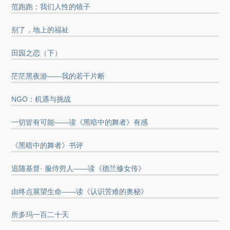
范跑跑：我们人性的镜子
别了，地上的福祉
田园之恋（下）
茫茫黑夜游——我的若干片断
NGO：机遇与挑战
一切皆有可能——读《黑暗中的舞者》有感
《黑暗中的舞者》书评
追随基督· 服侍穷人——读《德兰修女传》
由终点展望生命——读《认识苦难的奥秘》
所多玛一百二十天