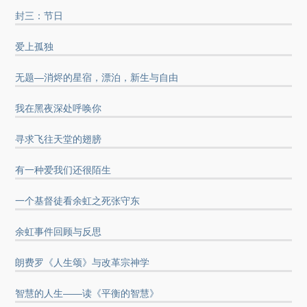
封三：节日
爱上孤独
无题—消烬的星宿，漂泊，新生与自由
我在黑夜深处呼唤你
寻求飞往天堂的翅膀
有一种爱我们还很陌生
一个基督徒看余虹之死张守东
余虹事件回顾与反思
朗费罗《人生颂》与改革宗神学
智慧的人生——读《平衡的智慧》