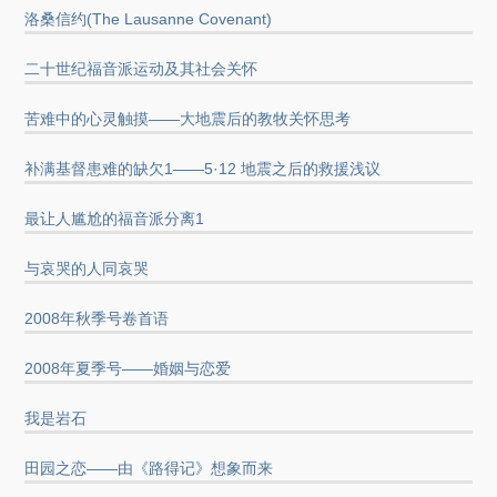
洛桑信约(The Lausanne Covenant)
二十世纪福音派运动及其社会关怀
苦难中的心灵触摸——大地震后的教牧关怀思考
补满基督患难的缺欠1——5·12 地震之后的救援浅议
最让人尴尬的福音派分离1
与哀哭的人同哀哭
2008年秋季号卷首语
2008年夏季号——婚姻与恋爱
我是岩石
田园之恋——由《路得记》想象而来