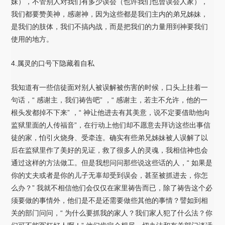
妹），不管别人对我们有多少误会（也许我们也曾误会人家），
我们都要赞美神，感谢神，因为这些都是我们主内的弟兄姊妹，
是我们的肢体，我们不搞内战，而是把我们的力量用到神要我们
使用的地方。
4.属灵的口号下隐藏着自私
我知道有一些信徒面对别人被误解被伤害的时候，口头上挂着一
句话，“ 感谢主，我们祷告吧” ，“ 感谢主，若主不允许，他的一
根头发都掉不下来” ，“ 神让他进去有其美意，说不定要借助他向
监狱里面的人传福音”，在行动上他们却不愿意去拜访这些出事信
徒的家，怕引火烧身、受牵连。确实有些弟兄姊妹被人误解了以
后在监狱里作了美好的见证，救了很多人的灵魂，我相信神也会
通过这样的方法做工。但是我想问问那些说这些话的人，“ 如果是
你的丈夫或者是你的儿子无辜却受到误会，甚至被抓进去，你怎
么办？” 我就不相信他们会仅仅在家里祷告而已，除了祷告这个必
须要做的事情外，他们是不是还需要做些其他的事情？譬如到相
关的部门问问，“ 为什么要抓我的家人？我们家人犯了什么法？你