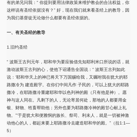
有的弟兄问我：“ 你提到要用法律政策来维护教会的合法权益，你
这样说有圣经依据没有？” 好，现在我们就来看圣经上的教导，因
为我们基督徒无论做什么都要有圣经依据的。
一、有关圣经的教导
1.旧约圣经
“ 波斯王古列元年，耶和华为要应验借先知耶利米口所说的话，就
激动波斯王古列的心，使他下诏通告全国说：“ 波斯王古列如此
说：‘耶和华天上的神已将天下万国赐给我，又嘱咐我在犹大的耶
路撒冷为 建造殿宇。在你们中间凡作 子民的，可以上犹大的耶路
撒冷，在耶路撒冷重建耶和华以色列神的殿（只有他是神）。愿
神与这人同在。凡剩下的人，无论寄居何处，那地的人都要用金
银、财物、牲畜帮助他；另外也要为耶路撒冷神的殿甘心献上礼
物。’”于是犹大和便雅悯的族长、祭司、利未人，就是一切被神激
动他心的人，都起来要上耶路撒冷去建造耶和华的殿。”（拉1:1—
5）