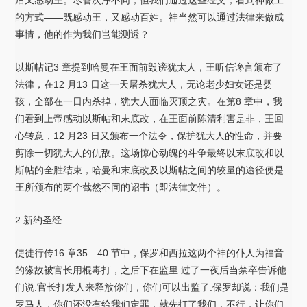
的方式——既感动王，又感动百姓。神当然可以通过法律来做成
事情，他的作为我们岂能测透？
以斯帖记3 章提到哈曼在王面前毁谤犹太人，王听信谗言颁布了
法律，在12 月13 日这一天屠杀犹大人，无论老少妇女还是婴
孩，全部在一日内杀掉，犹大人面临灭顶之灾。在第8 章中，我
们看到上帝感动以斯帖和末底改，在王面前陈清利害是非，王回
心转意，12 月23 日又颁布一个法令，保护犹大人的性命，并要
剪除一切犹大人的仇敌。这场惊心动魄的斗争最终以末底改和以
斯帖的全胜结束，哈曼和末底改及以斯帖之间的较量的途径便是
王所颁布的两个截然不同的诏书（即法律文件）。
2.新约圣经
使徒行传16 章35—40 节中，保罗和西拉这两个神的仆人为福音
的缘故被官长用棍毒打，之后下在监里.过了一夜后当禁卒告诉他
们说:官长打发人来释放你们，你们可以出监了.保罗却说：我们是
罗马人，你们还没有给我们定罪，就先打了我们，不行，让你们