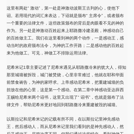
这里有两处“ 激动”，第一处是神激动波斯王古列的心，使他下
诏。若用现代的词汇来表达，下诏就是颁布“ 主席令”，或者颁布
一个重要的法律文件，这些政策颁布的背后是肉眼看不见的神的
作为。另一处是神激动百姓起来上耶路撒冷建圣殿，神感动自己
的百姓做主工。我们在这里看到神的两个动作，一是感动王，感
动当时的政府颁布法令，为神的工作开路；二是感动他的百姓起
来为他做工。可见，神做工不排除运用法律。
尼希米记1章主要记述了尼希米遇见从耶路撒冷来的犹大人，得知
那里城墙被拆毁，城门被焚烧，心里非常难过，他就在耶和华面
前禁食祷告，为神的家呼求。上帝感动尼希米，把重建城墙的负
担放在他的心里，这是第一个感动。在第二章中神感动亚达薛西
王赐给尼希米两个诏书，这里又出现了“ 诏书”，也就是颁布了法
律文件，帮助尼希米更好地回到耶路撒冷来重建被毁的城墙。
以斯拉记和尼希米记的记载有所不同，在以斯拉记里神先感动
王，然后感动人，而从尼希米记里我们看到的是神先感动人，然
后又感动王。尽管次序不同，但我们通过这些经文，看到神做工