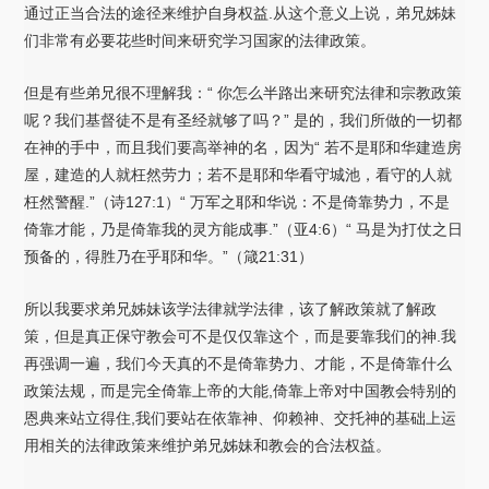
通过正当合法的途径来维护自身权益.从这个意义上说，弟兄姊妹
们非常有必要花些时间来研究学习国家的法律政策。
但是有些弟兄很不理解我：“ 你怎么半路出来研究法律和宗教政策
呢？我们基督徒不是有圣经就够了吗？” 是的，我们所做的一切都
在神的手中，而且我们要高举神的名，因为“ 若不是耶和华建造房
屋，建造的人就枉然劳力；若不是耶和华看守城池，看守的人就
枉然警醒.”（诗127:1）“ 万军之耶和华说：不是倚靠势力，不是
倚靠才能，乃是倚靠我的灵方能成事.”（亚4:6）“ 马是为打仗之日
预备的，得胜乃在乎耶和华。”（箴21:31）
所以我要求弟兄姊妹该学法律就学法律，该了解政策就了解政
策，但是真正保守教会可不是仅仅靠这个，而是要靠我们的神.我
再强调一遍，我们今天真的不是倚靠势力、才能，不是倚靠什么
政策法规，而是完全倚靠上帝的大能,倚靠上帝对中国教会特别的
恩典来站立得住,我们要站在依靠神、仰赖神、交托神的基础上运
用相关的法律政策来维护弟兄姊妹和教会的合法权益。