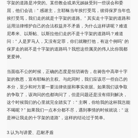
字架的道路是冲突的。某些教会或弟兄姊妹受到一些误会和委
屈，他们会说：“ 感谢主，主耶稣当年挨打受骂，彼得保罗当年也
挨打受骂，我们走的就是十字架的道路。” 其实走十字架的道路和
运用法律维护自己的合法权益并不矛盾，为什么这样讲呢？难道
尼希米、以斯帖、以斯拉他们走的不是十字架的道路吗？难道
问：“ 人是罗马人，又没有定罪，你们就鞭打他，有这个例吗” 的
保罗走的就不是十字架的道路吗？我想这些属灵的伟人比你我都
更爱神。
当面临不公的时候，正确的态度是恒切祷告，在祷告中高举十字
架的救恩，宣布耶稣的主权。与此同时，我们应该尽一些自己的
本分，至少和对方要一要法律依据和事实依据。如果我们该争取
的争取了，该询问的也都询问了，但是问题还是没有得到解决，
这个时候我们的心里就完全踏实了：“ 主啊，你给我的这杯我岂能
不喝呢？” 如果我们一点本分都不尽，遇到事情的时候就说：“ 这
是神让我走的十字架的道路”，这样的结论过于简单。
3.认为与讲爱、忍耐矛盾