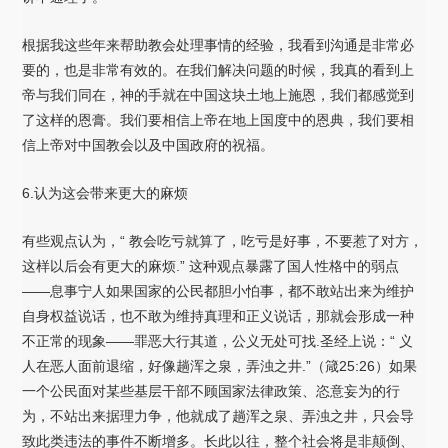
根据我这些年来帮助教会处理事情的经验，我看到沟通是非常必
要的，也是非常有效的。在我们解决问题的时候，我真的看到上
帝与我们同在，神的手就在中国这块土地上施恩，我们都感觉到
了这样的恩膏。我们要相信上帝在地上国度中的恩典，我们要相
信上帝对中国教会以及中国政府的祝福。
6.认为这会带来更大的麻烦
有些观点认为，“ 教会吃亏就算了，吃亏是好事，不要惹了对方，
这样以后会有更大的麻烦.” 这种观点暴露了国人性格中的弱点
——息事宁人如果国家的公民都胆小怕事，都不敢站出来为维护
自身权益说话，也不敢为维持真理和正义说话，那就会形成一种
不正常的现象——罪恶大行其道，公义无处可找.圣经上说：“ 义
人在恶人面前退缩，好像趟浑之泉，弄浊之井.”（箴25:26）如果
一个公民面对某些基层干部不顾国家法律政策、恣意妄为的行
为，不站出来据理力争，他就成了趟浑之泉、弄浊之井，只会导
致此类违法的事件不断增多。长此以往，整个社会将是非颠倒、