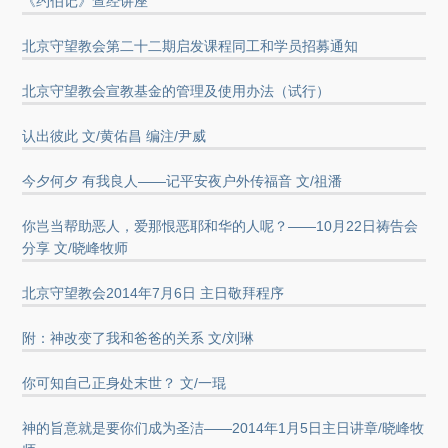
《约伯记》查经讲座
北京守望教会第二十二期启发课程同工和学员招募通知
北京守望教会宣教基金的管理及使用办法（试行）
认出彼此 文/黄佑昌 编注/尹威
今夕何夕 有我良人——记平安夜户外传福音 文/祖潘
你岂当帮助恶人，爱那恨恶耶和华的人呢？——10月22日祷告会
分享 文/晓峰牧师
北京守望教会2014年7月6日 主日敬拜程序
附：神改变了我和爸爸的关系 文/刘琳
你可知自己正身处末世？ 文/一琨
神的旨意就是要你们成为圣洁——2014年1月5日主日讲章/晓峰牧