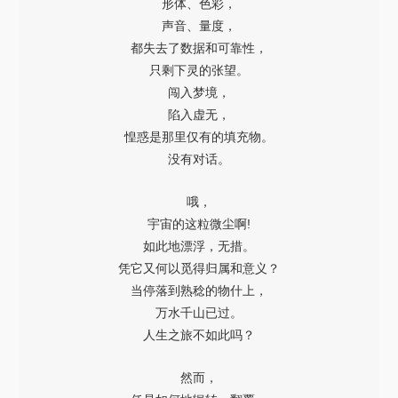
形体、色彩，
声音、量度，
都失去了数据和可靠性，
只剩下灵的张望。
闯入梦境，
陷入虚无，
惶惑是那里仅有的填充物。
没有对话。
哦，
宇宙的这粒微尘啊!
如此地漂浮，无措。
凭它又何以觅得归属和意义？
当停落到熟稔的物什上，
万水千山已过。
人生之旅不如此吗？
然而，