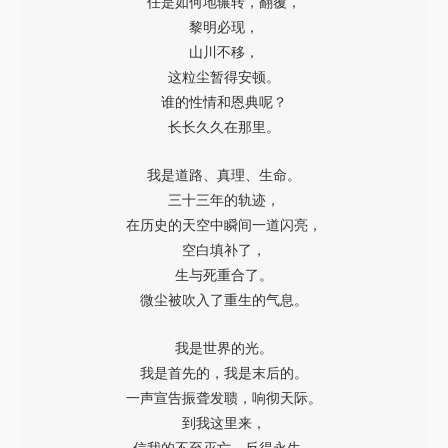
任是如何地辗转，翻覆，
黎明必现，
山川不移，
这粒尘暂得安顿。
谁的性情和恩典呢？
长长久久在那里。
我是道路、真理、生命。
三十三年的轨迹，
在历史的天空中瞬间一道闪亮，
空白填补了，
生与死重合了。
微尘被吹入了重生的气息。
我是世界的光。
我是首先的，我是末后的。
一声宣告振聋发聩，响彻天际。
到我这里来，
信我的不至灭亡，反得永生。