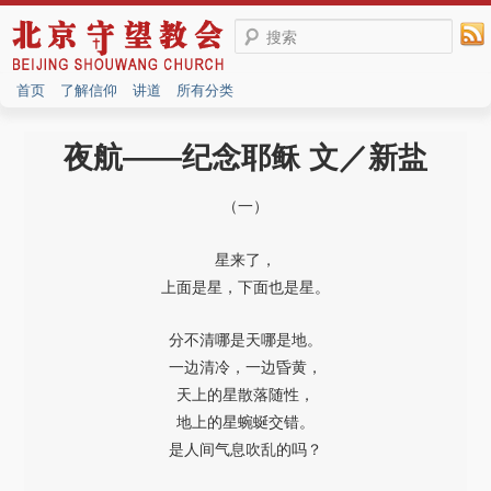
搜索
首页
了解信仰
讲道
所有分类
夜航——纪念耶稣 文／新盐
（一）
星来了，
上面是星，下面也是星。
分不清哪是天哪是地。
一边清冷，一边昏黄，
天上的星散落随性，
地上的星蜿蜒交错。
是人间气息吹乱的吗？