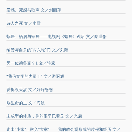
爱感、死感与歌声 文／刘丽萍
诗人之死 文／小雪
蜗居、栖居与寄居——电视剧《蜗居》观后 文／察世俗
纳妾与自杀的“两头蛇”们 文／刘阳
另一位德鲁克？1 文／许宏
“我信文字的力量！” 文／游冠辉
爱拆毁天敌 文／好好爸爸
赐生命的主 文／海波
未成型的体质，你的眼早已看见 文／光启
走出“小家”，融入“大家”——我的教会观形成的过程和经历 文／