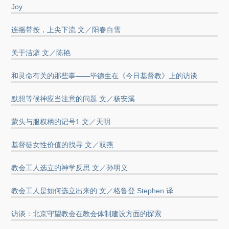
Joy
连摇带按，上尖下流 文／阳春白雪
关于洁癖 文／陈艳
和灵命有关的那些事——毕德生在《今日基督教》上的访谈
默想等候神应当注意的问题 文／杨安溪
蒙头与服权柄的记号1 文／天明
基督徒女性价值的找寻 文／双燕
教会工人选立的神学反思 文／孙明义
教会工人是如何选立出来的 文／格鲁登 Stephen 译
访谈：北京守望教会在教会体制建设方面的探索