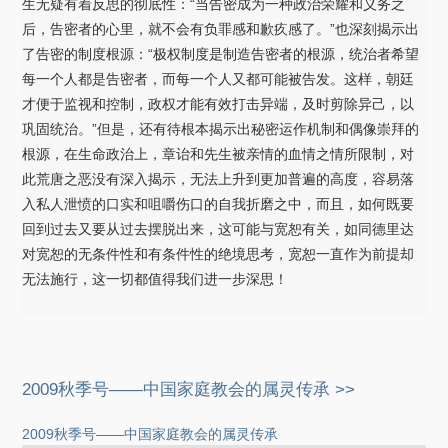
生无疑有着反思的彻底性：“当告密成为一种政治荣耀和义务之
后，告密者的心里，就不会有负罪感和歉疚感了。”也深刻揭示出
了告密的制度根源：“极权制度是制造告密者的根源，统治者希望
每一个人都是告密者，而每一个人又都可能被告发。这样，朝廷
才便于监视和控制，政权才能有效打击异端，及时剪除异己，以
巩固统治。”但是，还有待根本揭示出秘密运作机制和偶像崇拜的
根源，在生命政治上，章诒和先生被亲情的血情之情所限制，对
此荒唐之恶没有深入揭示，无法上升到更加普遍的高度，容易落
入私人泄愤的口实和咀嚼伤口的自我折磨之中，而且，如何既要
回到过去又要从过去摆脱出来，这可能与宽恕有关，如同德里达
对宽恕的无条件性和有条件性的绝境思考，宽恕一直作为前提却
无法施行，这一切都值得我们进一步深思！
2009秋季号——中国家庭教会的属灵传承 >>
2009秋季号——中国家庭教会的属灵传承