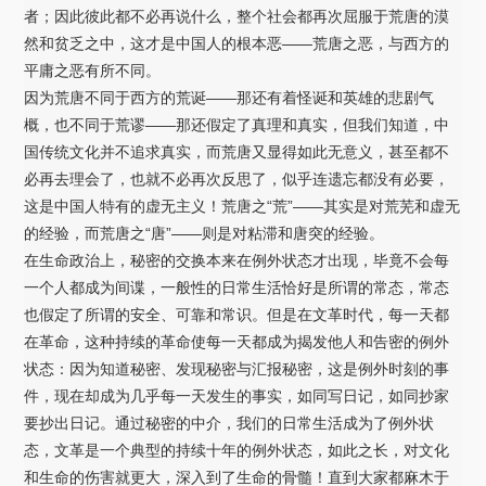
者；因此彼此都不必再说什么，整个社会都再次屈服于荒唐的漠
然和贫乏之中，这才是中国人的根本恶——荒唐之恶，与西方的
平庸之恶有所不同。
因为荒唐不同于西方的荒诞——那还有着怪诞和英雄的悲剧气
概，也不同于荒谬——那还假定了真理和真实，但我们知道，中
国传统文化并不追求真实，而荒唐又显得如此无意义，甚至都不
必再去理会了，也就不必再次反思了，似乎连遗忘都没有必要，
这是中国人特有的虚无主义！荒唐之“荒”——其实是对荒芜和虚无
的经验，而荒唐之“唐”——则是对粘滞和唐突的经验。
在生命政治上，秘密的交换本来在例外状态才出现，毕竟不会每
一个人都成为间谍，一般性的日常生活恰好是所谓的常态，常态
也假定了所谓的安全、可靠和常识。但是在文革时代，每一天都
在革命，这种持续的革命使每一天都成为揭发他人和告密的例外
状态：因为知道秘密、发现秘密与汇报秘密，这是例外时刻的事
件，现在却成为几乎每一天发生的事实，如同写日记，如同抄家
要抄出日记。通过秘密的中介，我们的日常生活成为了例外状
态，文革是一个典型的持续十年的例外状态，如此之长，对文化
和生命的伤害就更大，深入到了生命的骨髓！直到大家都麻木于