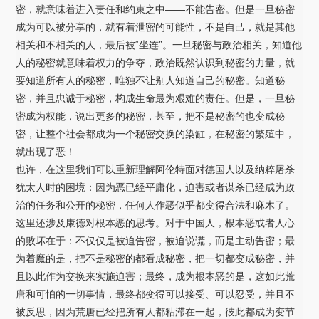
密，就意味着进入责任和约束之中——不能告密。但是一旦秘密
成为可以被分享的，就有着泄密的可能性，不是自己，就是其他
相关和不相关的人，最后被“坐连”。一旦秘密与政治相关，知道他
人的秘密就意味着权力的争夺，政治既然认识到秘密的力量，就
要知道所有人的秘密，唯独不让别人知道自己的秘密。知道秘
密，并且忠诚于秘密，构成生命最为艰难的责任。但是，一旦秘
密成为权能，说出更多的秘密，甚至，把不是秘密的也变成秘
密，让整个社会都成为一个秘密交换的染缸，在秘密的繁殖中，
就出现了恶！
也许，在这里我们可以重新理解阿伦特面对德国人以及纳粹屠杀
犹太人时的困境：因为恶已经平庸化，迫害或者谋杀已经成为政
治的任务和公开的秘密，任何人作恶似乎都变得合法和麻木了。
这里还涉及康德对根本恶的思考。对于中国人，根本恶或者人心
的败坏在于：不仅仅是被迫告密，被迫说谎，而是主动告密；最
为着魔的是，把不是秘密的都看成秘密，把一切都变成秘密，并
且以此作为交换来实施迫害；最终，成为根本恶的是，这如此荒
唐和可怕的一切事情，最终都变得可以接受、可以忍受，并且不
被反思，因为荒唐已经把所有人都粘滞在一起，彼此都成为变节