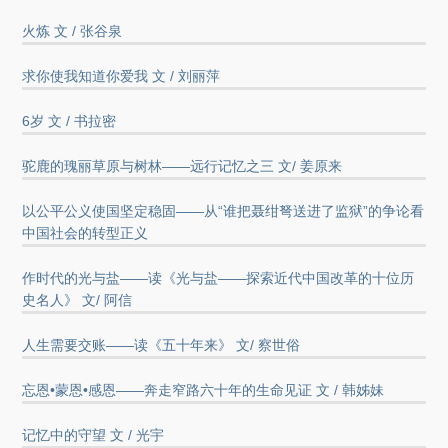
火炼 文 / 张谷泉
求你使我知道你爱我 文 / 刘丽萍
6岁 文 / 书拉密
驼鹿的瑰丽草原与树林——远行记忆之三 文/ 姜原来
以公平公义使国坚定稳固——从“谁把聂绀弩送进了监狱”的争论看
中国社会的转型正义
作时代的光与盐——读《光与盐——探索近代中国改革的十位历
史名人》 文/ 阿信
人生需要交账——读《五十年来》 文/ 察世俗
忘恩•蒙恩•感恩——奔走窄路六十年的生命见证 文 / 韩姊妹
记忆中的守望 文 / 光宇