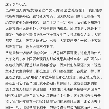
这个例外状态。
也许中国人的“智慧”或者这个文化的“吊诡”之处就在于：我们能够
把所有的例外状态都转变为常态，因为既然我们也可以把任一常
态立刻转变为例外状态，以至于到了一定时候，我们都不知道什
么是常态什么是例外，这就是荒唐的根源。所谓荒唐，就是不可
能发生的例外的事情竟然一下子都发生了，持续很久之后，大家
都变得麻木，没有人能够从中出来，大家都粘滞在一起，连旁观
都没有可能，连自欺都不必要了。
从荒唐和一切都粘滞的经验中，反思就不再可能，这也是为什么
文革之后，在中国要出现西方那般反思奥斯维辛集中营和西方内
在危机的深刻思想那么困难的缘故，因为我们甚至还以为：既然
文革所发生的事情，那么荒唐，我们都在里面，彼此都一样，而
且既然我们已经“知道”了那些事情是那么地荒唐，那么地无意义，
那还追问它作甚？因此就不必追问其原因了。这就是自欺的根
源！过来人都以为并且相信：那些如此荒唐的事情哪有原因呢？
哪能找到原因呢？让它永远过去好了！但是，这个粘滞并没有去
掉，我们还被黏在一起呢！除非我们彻底摆脱出来，比如说去往
国外生活，那就彻底不相干，但这仅仅是消极的遗忘而已。一旦