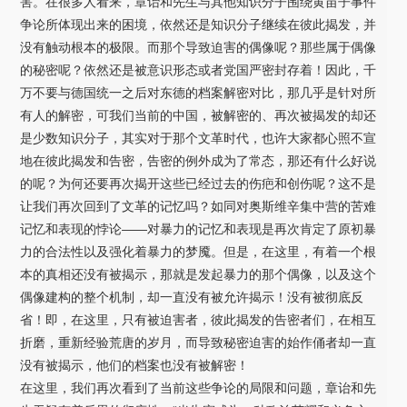
害。在很多人看来，章诒和先生与其他知识分子围绕黄苗子事件
争论所体现出来的困境，依然还是知识分子继续在彼此揭发，并
没有触动根本的极限。而那个导致迫害的偶像呢？那些属于偶像
的秘密呢？依然还是被意识形态或者党国严密封存着！因此，千
万不要与德国统一之后对东德的档案解密对比，那几乎是针对所
有人的解密，可我们当前的中国，被解密的、再次被揭发的却还
是少数知识分子，其实对于那个文革时代，也许大家都心照不宣
地在彼此揭发和告密，告密的例外成为了常态，那还有什么好说
的呢？为何还要再次揭开这些已经过去的伤疤和创伤呢？这不是
让我们再次回到了文革的记忆吗？如同对奥斯维辛集中营的苦难
记忆和表现的悖论——对暴力的记忆和表现是再次肯定了原初暴
力的合法性以及强化着暴力的梦魇。但是，在这里，有着一个根
本的真相还没有被揭示，那就是发起暴力的那个偶像，以及这个
偶像建构的整个机制，却一直没有被允许揭示！没有被彻底反
省！即，在这里，只有被迫害者，彼此揭发的告密者们，在相互
折磨，重新经验荒唐的岁月，而导致秘密迫害的始作俑者却一直
没有被揭示，他们的档案也没有被解密！
在这里，我们再次看到了当前这些争论的局限和问题，章诒和先