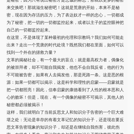
是秘密，因为只有说出秘密才是忠诚的标志，那就以更多的秘密
来交换吧！那就滋生秘密吧！这就是荒唐的开始，本来不是秘
密，现在因为存活的压力，为了表达奴才一样的忠心，一切都成
为了秘密，把一切的一切都监控起来，或者以主子的监控眼神把
自己的一切都监控起来。
在这里，不是体现了某种最初的伦理和宗教吗？我们如何可能走
出来？走出一个荒唐的时代处境？既然我们都在里面，如何可以
找到一个外在的拯救力量？
文革的揭秘社会，有一个最大的盲点：就是最高权力者，偶像化
的被崇拜者，却不可能自我揭发，他也不会自我反省，他的行为
不可能被告密，如果有人去揭发他，那是死路一条。这是恶的根
源：如果一切都可以揭示，这是科学和理性的启蒙——启蒙就是
把一切都照亮！因此，信奉启蒙的康德看到了人性的根本恶和人
心的败坏！但是，现在，有一个偶像的秘密不可揭示，其他人的
秘密都必须被揭示！
这样，我们就明白了当前反思文人和知识分子告密的一个巨大难
堪之处：无论是幸存的有着文革记忆的知识分子，还是现在要反
思文革告密现象的知识分子，却还是在继续自我伤害，彼此伤