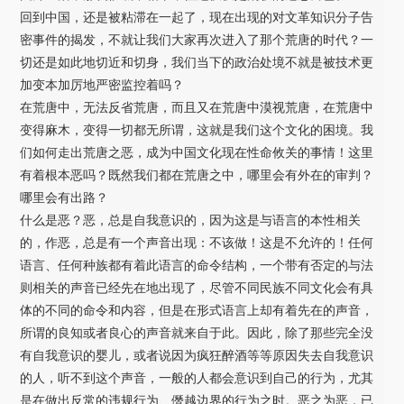
回到中国，还是被粘滞在一起了，现在出现的对文革知识分子告
密事件的揭发，不就让我们大家再次进入了那个荒唐的时代？一
切还是如此地切近和切身，我们当下的政治处境不就是被技术更
加变本加厉地严密监控着吗？
在荒唐中，无法反省荒唐，而且又在荒唐中漠视荒唐，在荒唐中
变得麻木，变得一切都无所谓，这就是我们这个文化的困境。我
们如何走出荒唐之恶，成为中国文化现在性命攸关的事情！这里
有着根本恶吗？既然我们都在荒唐之中，哪里会有外在的审判？
哪里会有出路？
什么是恶？恶，总是自我意识的，因为这是与语言的本性相关
的，作恶，总是有一个声音出现：不该做！这是不允许的！任何
语言、任何种族都有着此语言的命令结构，一个带有否定的与法
则相关的声音已经先在地出现了，尽管不同民族不同文化会有具
体的不同的命令和内容，但是在形式语言上却有着先在的声音，
所谓的良知或者良心的声音就来自于此。因此，除了那些完全没
有自我意识的婴儿，或者说因为疯狂醉酒等等原因失去自我意识
的人，听不到这个声音，一般的人都会意识到自己的行为，尤其
是在做出反常的违规行为、僭越边界的行为之时。恶之为恶，已