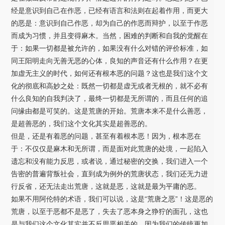
经是意识到自己在作恶，已经有语言和法则在起着作用，而更大
的恶是：意识到自己作恶，却为自己的作恶而辩护，以至于作恶
而成为习惯，并且变得麻木。当然，困难的判断和自我的觉醒在
于：如果一切都是被允许的，如果没有什么对错的评价标准，如
同王阳明走向无善无恶的心体，良知的声音还有什么作用？在更
加虚无主义的时代，如何还有根本恶的问题？这也是我们这个文
化的彻底和高妙之处：既然一切都是虚无或者无根的，就不必有
什么良知的自我判决了，最终一切都是无所谓的，而且任何的追
问缘由都是可笑的。这是荒唐的开始。荒唐本来不是什么善恶，
是超善恶的，我们这个文化其实是超善恶的。
但是，还是有着恶的问题，甚至有着根本恶！因为，根本恶在
于：不仅仅是麻木和无所谓，而是面对此荒唐的处境，一起陷入
遗忘和没有能力反思，或者说，通过秘密的交换，我们进入一个
告密的普遍背叛社会，直到成为例外的荒唐状态，我们还无力进
行反省，还无法走出荒唐，这就是恶，这就是最为平庸的恶。
如果不用阿伦特的术语，我们可以说，这是“荒唐之恶”！这是恶的
荒唐，以至于恶都不是恶了，失去了恶本身之狰狞的面孔，这也
是与我们这个文化其实并不反思恶相关的。因为我们的传统更加