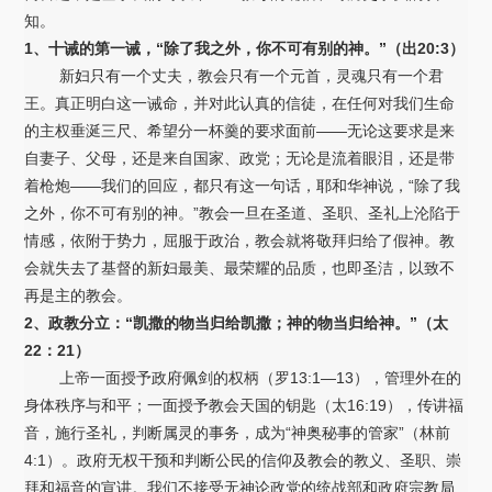
知。
1、十诫的第一诫，“除了我之外，你不可有别的神。”（出20:3）
新妇只有一个丈夫，教会只有一个元首，灵魂只有一个君
王。真正明白这一诫命，并对此认真的信徒，在任何对我们生命
的主权垂涎三尺、希望分一杯羹的要求面前——无论这要求是来
自妻子、父母，还是来自国家、政党；无论是流着眼泪，还是带
着枪炮——我们的回应，都只有这一句话，耶和华神说，“除了我
之外，你不可有别的神。”教会一旦在圣道、圣职、圣礼上沦陷于
情感，依附于势力，屈服于政治，教会就将敬拜归给了假神。教
会就失去了基督的新妇最美、最荣耀的品质，也即圣洁，以致不
再是主的教会。
2、政教分立：“凯撒的物当归给凯撒；神的物当归给神。”（太
22：21）
上帝一面授予政府佩剑的权柄（罗13:1—13），管理外在的
身体秩序与和平；一面授予教会天国的钥匙（太16:19），传讲福
音，施行圣礼，判断属灵的事务，成为“神奥秘事的管家”（林前
4:1）。政府无权干预和判断公民的信仰及教会的教义、圣职、崇
拜和福音的宣讲。我们不接受无神论政党的统战部和政府宗教局