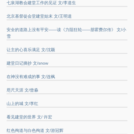
七泉湖教会建堂工作的见证 文/李道生
北京基督徒会堂建堂始末 文/王明道
安全的道路上没有平安——读《力阻狂轮——朋霍费尔传》 文/小
雪
让主的心喜乐满足 文/沈颖
建堂日记摘抄 文/snow
在神没有难成的事 文/连枫
咫尺天涯 文/曾淼
山上的城 文/李红
看见建堂的世界 文/ 许宏
红色殉道与白色殉道 文/游冠辉