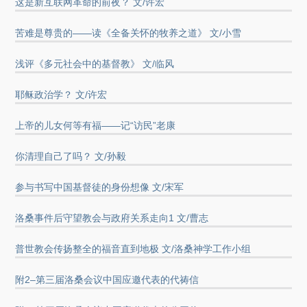
这是新互联网革命的前夜？ 文/许宏
苦难是尊贵的——读《全备关怀的牧养之道》 文/小雪
浅评《多元社会中的基督教》 文/临风
耶稣政治学？ 文/许宏
上帝的儿女何等有福——记“访民”老康
你清理自己了吗？ 文/孙毅
参与书写中国基督徒的身份想像 文/宋军
洛桑事件后守望教会与政府关系走向1 文/曹志
普世教会传扬整全的福音直到地极 文/洛桑神学工作小组
附2–第三届洛桑会议中国应邀代表的代祷信