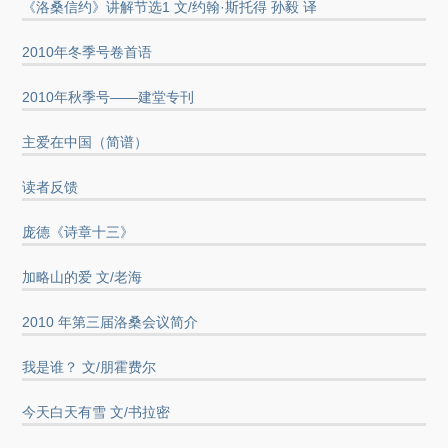
《洛桑信约》讲解节选1 文/约翰·斯托得 孙毅 译
2010年冬季号卷首语
2010年秋季号——建堂专刊
主爱在中国（简谱）
读者反馈
庞德《诗章十三》
加略山的爱 文/老海
2010 年第三届洛桑会议简介
我是谁？ 文/朋霍费尔
今天白天有雪 文/书拉密