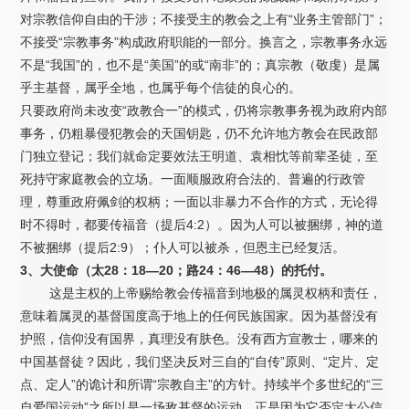
对宗教信仰自由的干涉；不接受主的教会之上有“业务主管部门”；
不接受“宗教事务”构成政府职能的一部分。换言之，宗教事务永远
不是“我国”的，也不是“美国”的或“南非”的；真宗教（敬虔）是属
乎主基督，属乎全地，也属乎每个信徒的良心的。
只要政府尚未改变“政教合一”的模式，仍将宗教事务视为政府内部
事务，仍粗暴侵犯教会的天国钥匙，仍不允许地方教会在民政部
门独立登记；我们就命定要效法王明道、袁相忱等前辈圣徒，至
死持守家庭教会的立场。一面顺服政府合法的、普遍的行政管
理，尊重政府佩剑的权柄；一面以非暴力不合作的方式，无论得
时不得时，都要传福音（提后4:2）。因为人可以被捆绑，神的道
不被捆绑（提后2:9）；仆人可以被杀，但恩主已经复活。
3、大使命（太28：18—20；路24：46—48）的托付。
这是主权的上帝赐给教会传福音到地极的属灵权柄和责任，
意味着属灵的基督国度高于地上的任何民族国家。因为基督没有
护照，信仰没有国界，真理没有肤色。没有西方宣教士，哪来的
中国基督徒？因此，我们坚决反对三自的“自传”原则、“定片、定
点、定人”的诡计和所谓“宗教自主”的方针。持续半个多世纪的“三
自爱国运动”之所以是一场敌基督的运动，正是因为它否定大公信