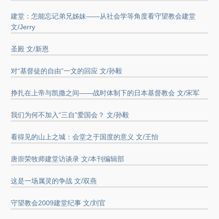
建堂：怎能忘记弟兄姊妹——从社会学等角度看守望教会建堂
文/Jerry
圣殿 文/新恩
对“基督徒的自由”一文的回应 文/孙毅
挣扎在上帝与凯撒之间——战时体制下的日本基督教会 文/宋军
我们为何不加入“三自”爱国会？ 文/孙毅
看得见的山上之城：会堂之于国度的意义 文/王怡
唐崇荣牧师建堂访谈录 文/本刊编辑部
这是一场属灵的争战 文/双燕
守望教会2009建堂纪事 文/刘官