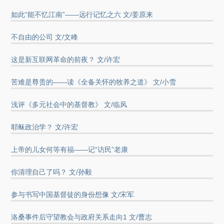
如此“能不忆江南”——远行记忆之六 文/姜原来
不自由的公司 文/文峰
这是新互联网革命的前夜？ 文/许宏
苦难是尊贵的——读《全备关怀的牧养之道》 文/小雪
浅评《多元社会中的基督教》 文/临风
耶稣政治学？ 文/许宏
上帝的儿女何等有福——记“访民”老康
你清理自己了吗？ 文/孙毅
参与书写中国基督徒的身份想像 文/宋军
洛桑事件后守望教会与政府关系走向1 文/曹志