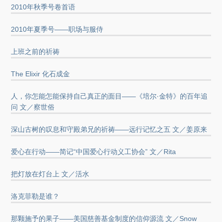
2010年秋季号卷首语
2010年夏季号——职场与服侍
上班之前的祈祷
The Elixir 化石成金
人，你怎能怎能保持自己真正的面目——《培尔·金特》的百年追
问 文／察世俗
深山古树的叹息和守殿弟兄的祈祷——远行记忆之五 文／姜原来
爱心在行动——简记“中国爱心行动义工协会” 文／Rita
把灯放在灯台上 文／活水
洛克菲勒是谁？
那颗施予的果子——美国慈善基金制度的信仰源流 文／Snow