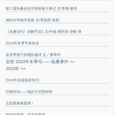
第三届洛桑会议中国筹备大事记 文/李继 整理
神的全球城市宣教 文/蒂莫西·凯勒
《洛桑信约》讲解节选1 文/约翰·斯托得 孙毅 译
2010年冬季号卷首语
圣灵带领下的团队服侍 文／萧寿华
全部 2010年冬季号——洛桑事件 >>
2010年 >>
2010年圣诞福音特刊
归家的鸟——我的天空阴转晴
主的恩典够我用！
双倍的赏赐，无尽的恩典