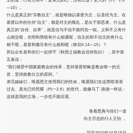
主的道，行在光明中，爱弟兄的心，没有比这个更大的（约一2:6
—10）。
什么是真正的“宗教自主”，就是唯独以基督为主，以圣经为主。在
基督以外的任何“自主”，都是对主的叛乱，是出于那恶者。什么是
真正的“自传、自养”，就是信与不信不能同负一轭。义和不义有什
么相交呢，光明和黑暗有什么相通呢，信主的和不信主的有什么
相干呢，基督和撒旦有什么相和呢（林后6:14—15）？
所以众长老和你们一起持守《秋雨之福教会信仰告白》 ，其中第
五条说：
“我们领受中国家庭教会的传承，坚持基督耶稣是教会唯一的元
首，坚持政教分立的原则。”
弟兄姊妹们，唯愿恩主使用我们的性命，唯愿我们在这黑暗渐渐
过去、真光已经照耀（约一2:8）的世代，能像马丁·路德一样说：
这就是我的立场，一步也不能后退。
靠着恩典与你们一道
向主尽忠的仆人王怡 ，
写于2010年10月15日