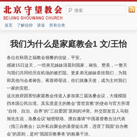
搜索
首页
了解信仰
讲道
所有分类
我们为什么是家庭教会1 文/王怡
各位在秋雨之福教会领餐的信徒，平安。
感谢15日这天，一些弟兄姊妹清晨到我家，祷告、赞美，一整天
与我们共同经历在机场的被拦阻。更多弟兄姊妹牵挂我们，为我
和其他与会者祷告。蒋蓉师母说，你们就像天使，成为主对我们
一家的安慰。
这次政府因害怕家庭教会传道人参加第三届洛桑会议，大规模阻
挡本国公民出境。其实质是主的教会“普世宣教”的使命与官方所谓
“自传、自治、自养”的“三自爱国”原则的冲突。外交部发言人马朝
旭先生说，洛桑会议“秘密联络、擅自邀请”中国基督教合法代表
（指三自教会）以外私自聚会的基督徒出席，违背了我国“自办教
会”的原则，是对“我国宗教事务”的粗暴干涉。