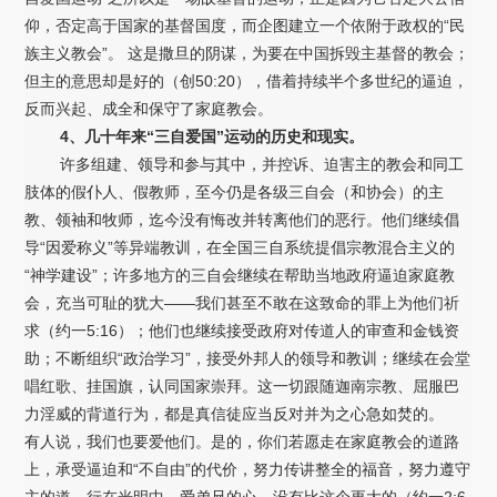
仰，否定高于国家的基督国度，而企图建立一个依附于政权的“民
族主义教会”。 这是撒旦的阴谋，为要在中国拆毁主基督的教会；
但主的意思却是好的（创50:20），借着持续半个多世纪的逼迫，
反而兴起、成全和保守了家庭教会。
4、几十年来“三自爱国”运动的历史和现实。
许多组建、领导和参与其中，并控诉、迫害主的教会和同工
肢体的假仆人、假教师，至今仍是各级三自会（和协会）的主
教、领袖和牧师，迄今没有悔改并转离他们的恶行。他们继续倡
导“因爱称义”等异端教训，在全国三自系统提倡宗教混合主义的
“神学建设”；许多地方的三自会继续在帮助当地政府逼迫家庭教
会，充当可耻的犹大——我们甚至不敢在这致命的罪上为他们祈
求（约一5:16）；他们也继续接受政府对传道人的审查和金钱资
助；不断组织“政治学习”，接受外邦人的领导和教训；继续在会堂
唱红歌、挂国旗，认同国家崇拜。这一切跟随迦南宗教、屈服巴
力淫威的背道行为，都是真信徒应当反对并为之心急如焚的。
有人说，我们也要爱他们。是的，你们若愿走在家庭教会的道路
上，承受逼迫和“不自由”的代价，努力传讲整全的福音，努力遵守