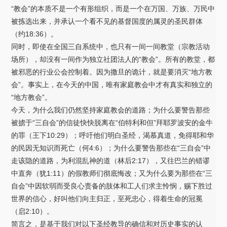
“教会”的本质不是一个有形组织，而是一个在万国、万族、万民中
被拣选出来，并承认一个看不见的基督国度的属灵的圣民群体
（约18:36）。
同时，即使在全国三自系统中，也只有一间一间教堂（宗教活动
场所），却没有一间作为独立社团法人的“教会”。所有的教堂，都
被邪恶的行业公会控制着。因为撒旦的诡计，就是要消灭“地方教
会”。事实上，在今天的中国，唯有家庭教会中才有真实和独立的
“地方教会”。
今天，为什么我们仍然坚持家庭教会的道路；为什么要警告那些
被掳于“三自会”的信徒快快脱离在“伯特利和但”拜耶罗波安的金牛
的罪（王下10:29）；呼吁他们明白圣经，渴慕真道，免得耶和华
的民因无知识而死亡（何4:6）；为什么要警告那些在“三自会”中
走该隐的道路，为利混乱神的道（林后2:17），又往巴兰的错谬
中直奔（犹1:11）的假教师们彻底悔改；又为什么要为那些在“三
自会”中因软弱而受良心责备的肢体和工人们求主怜悯，赐下胜过
世界的信心，好叫他们向主归正，至死忠心，得着生命的冠冕
（启2:10）。
简言之，是基于我们对以下圣经教导的确信和对历史事实的认