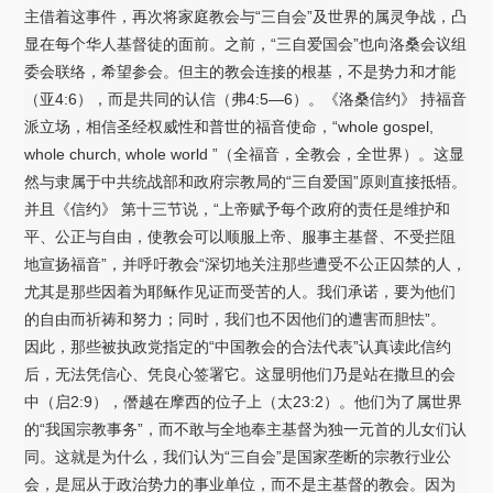
主借着这事件，再次将家庭教会与“三自会”及世界的属灵争战，凸
显在每个华人基督徒的面前。之前，“三自爱国会”也向洛桑会议组
委会联络，希望参会。但主的教会连接的根基，不是势力和才能
（亚4:6），而是共同的认信（弗4:5—6）。《洛桑信约》 持福音
派立场，相信圣经权威性和普世的福音使命，“whole gospel,
whole church, whole world ”（全福音，全教会，全世界）。这显
然与隶属于中共统战部和政府宗教局的“三自爱国”原则直接抵牾。
并且《信约》 第十三节说，“上帝赋予每个政府的责任是维护和
平、公正与自由，使教会可以顺服上帝、服事主基督、不受拦阻
地宣扬福音”，并呼吁教会“深切地关注那些遭受不公正囚禁的人，
尤其是那些因着为耶稣作见证而受苦的人。我们承诺，要为他们
的自由而祈祷和努力；同时，我们也不因他们的遭害而胆怯”。
因此，那些被执政党指定的“中国教会的合法代表”认真读此信约
后，无法凭信心、凭良心签署它。这显明他们乃是站在撒旦的会
中（启2:9），僭越在摩西的位子上（太23:2）。他们为了属世界
的“我国宗教事务”，而不敢与全地奉主基督为独一元首的儿女们认
同。这就是为什么，我们认为“三自会”是国家垄断的宗教行业公
会，是屈从于政治势力的事业单位，而不是主基督的教会。因为