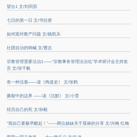
望台1 文/刘同苏
七日的第一日 文/书拉密
如何面对教产问题 文/杨凯乐
社团自治的呐喊 文/曹志
宗教管理需要法治1——“宗教事务管理法治化”学术研讨会主持发
言 文/张千帆
有一种活着——读《殉道史》 文/张鹤
撕裂中的边界 ——读《沉默》 文/小雪
经历自己的死 文/孙毅
“我自己要极早醒起！”——两位姊妹关于晨祷的分享 文/兴梅 红梅