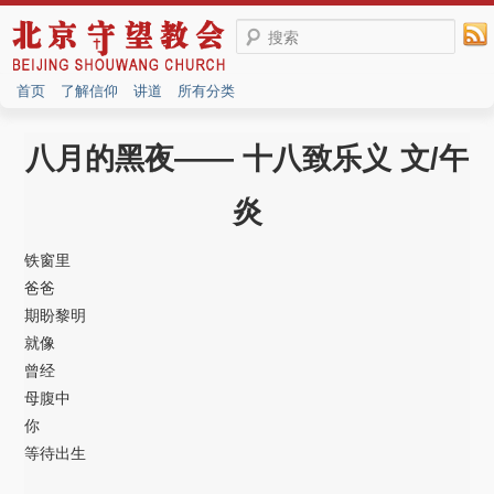
搜索
首页
了解信仰
讲道
所有分类
八月的黑夜—— 十八致乐义 文/午
炎
铁窗里
爸爸
期盼黎明
就像
曾经
母腹中
你
等待出生