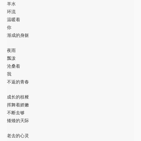
羊水
环流
温暖着
你
渐成的身躯
夜雨
瓢泼
沧桑着
我
不返的青春
成长的枝桠
挥舞着娇嫩
不断去够
矮矮的天际
老去的心灵