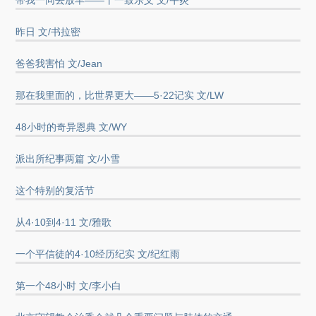
带我一同去放羊——十一致乐义 文/午炎
昨日 文/书拉密
爸爸我害怕 文/Jean
那在我里面的，比世界更大——5·22记实 文/LW
48小时的奇异恩典 文/WY
派出所纪事两篇 文/小雪
这个特别的复活节
从4·10到4·11 文/雅歌
一个平信徒的4·10经历纪实 文/纪红雨
第一个48小时 文/李小白