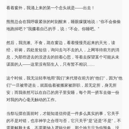
看着窗外，我涌上来的第一个念头就是——出去！
熊熊总会在我呼吸紧张的时刻醒来，睡眼朦胧地说：“你不会偷偷
地跑掉吧？”我攥着自己的手，说：“不会。你睡吧。”
然后，我洗漱、不食，跪在窗边，看着慢慢亮起来的天光，读
经，祈祷，四处发短信，询问去与不去的人，上网等待前方的消
息，为那些进去的没进去的担着心思，等着去探望某个可能从未
谋面的人——这里没有陌生人，只有暂不相识……
这个时候，我无法轻率地用“我们”来代替在前方的“他们”，因为“他
们”一旦被带进去，就面临着被搬家被辞职，居无定所，身无所
安；而我依然可以在自己的房子里安睡，每个周一挤车去做一份
对我的内心毫无触动的工作。
当祭坛摆在面前时，才能知道信仰是一件多么真实的事，它关乎
的不是对错，也非神学之合理与否，它只关乎“是”还是“不是”，不
需要解释太多，不需要纳入逻辑分析，那个地方只为你预备，没