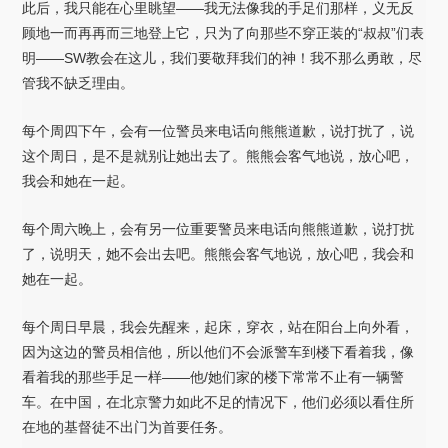
此后，我只能在心里眺望——我无法像我的手足们那样，义无反
顾地一而再再而三地登上它，只为了向那些不穿正装的“叔叔”们表
明——SW教会在这儿，我们要敬拜我们的神！我不那么勇敢，尽
管我不缺乏理由。
每个周四下午，会有一位警员来电话向熊熊道歉，说打扰了，说
这个周日，是不是就别让她出去了。熊熊会客气地说，放心吧，
我会和她在一起。
每个周六晚上，会有另一位重要警员来电话向熊熊道歉，说打扰
了，说明天，她不会出去吧。熊熊会客气地说，放心吧，我会和
她在一起。
每个周日早晨，我会先醒来，起床，穿衣，站在阳台上向外看，
因为这边的警员相信他，所以他们不会派警车到楼下看着我，像
看着我的那些手足一样——他/她们家的楼下常常不止有一辆警
车。在中国，在北京警力如此不足的情况下，他们必须以看住所
在地的基督徒不出门为首要任务。