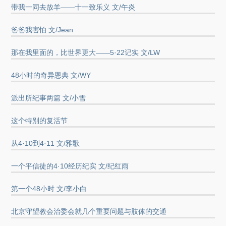
带我一同去放羊——十一致乐义 文/午炎
爸爸我害怕 文/Jean
那在我里面的，比世界更大——5·22记实 文/LW
48小时的奇异恩典 文/WY
派出所纪事两篇 文/小雪
这个特别的复活节
从4·10到4·11 文/雅歌
一个平信徒的4·10经历纪实 文/纪红雨
第一个48小时 文/李小白
北京守望教会治委会就几个重要问题与肢体的交通