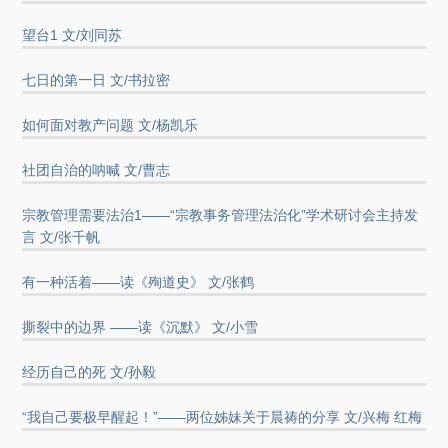
望台1 文/刘同苏
七日的第一日 文/书拉密
如何面对教产问题 文/杨凯乐
社团自治的呐喊 文/曹志
宗教管理需要法治1——“宗教事务管理法治化”学术研讨会主持发
言 文/张千帆
有一种活着——读《殉道史》 文/张鹤
撕裂中的边界 ——读《沉默》 文/小雪
经历自己的死 文/孙毅
“我自己要极早醒起！”——两位姊妹关于晨祷的分享 文/兴梅 红梅