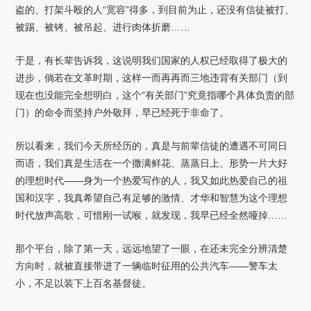
盗的、打架斗殴的人“宽容”得多，到目前为止，还没有信徒被打、
被踢、被铐、被吊起、进行肉体折磨……
于是，有长辈告诉我，这说明我们国家的人权已经取得了极大的
进步，倘若在文革时期，这样一而再再而三地违背有关部门（到
现在也没能完全想明白，这个“有关部门”究竟指哪个具体负责的部
门）的命令而坚持户外敬拜，早已经死于非命了。
所以看来，我们今天所经历的，真是与前辈信徒的遭遇不可同日
而语，我们真是生活在一个撒满鲜花、蒸蒸日上、形势一片大好
的理想时代——身为一个热爱写作的人，我又如此热爱自己的祖
国和汉字，我真希望自己有足够的激情、才华和智慧为这个理想
时代放声高歌，可惜刚一试喉，就发现，我早已经全然哑掉……
那个平台，除了第一天，远远地望了一眼，在还未完全分辨清楚
方向时，就被直接带进了一辆临时征用的公共汽车——警车太
小，不足以装下上百名基督徒。