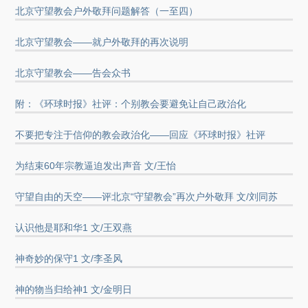
北京守望教会户外敬拜问题解答（一至四）
北京守望教会——就户外敬拜的再次说明
北京守望教会——告会众书
附：《环球时报》社评：个别教会要避免让自己政治化
不要把专注于信仰的教会政治化——回应《环球时报》社评
为结束60年宗教逼迫发出声音 文/王怡
守望自由的天空——评北京“守望教会”再次户外敬拜 文/刘同苏
认识他是耶和华1 文/王双燕
神奇妙的保守1 文/李圣风
神的物当归给神1 文/金明日