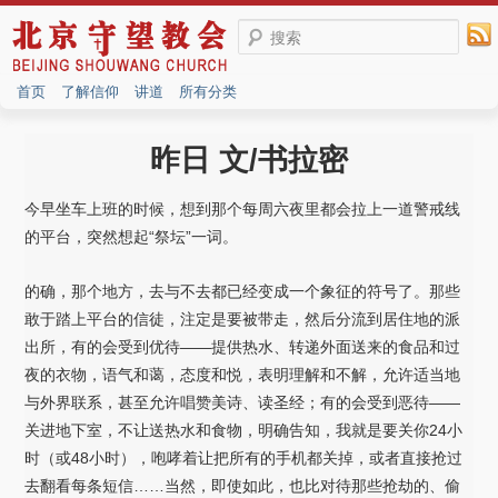
搜索
首页
了解信仰
讲道
所有分类
昨日 文/书拉密
今早坐车上班的时候，想到那个每周六夜里都会拉上一道警戒线
的平台，突然想起“祭坛”一词。
的确，那个地方，去与不去都已经变成一个象征的符号了。那些
敢于踏上平台的信徒，注定是要被带走，然后分流到居住地的派
出所，有的会受到优待——提供热水、转递外面送来的食品和过
夜的衣物，语气和蔼，态度和悦，表明理解和不解，允许适当地
与外界联系，甚至允许唱赞美诗、读圣经；有的会受到恶待——
关进地下室，不让送热水和食物，明确告知，我就是要关你24小
时（或48小时），咆哮着让把所有的手机都关掉，或者直接抢过
去翻看每条短信……当然，即使如此，也比对待那些抢劫的、偷