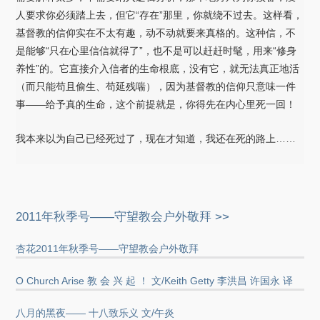
人要求你必须踏上去，但它“存在”那里，你就绕不过去。这样看，
基督教的信仰实在不太有趣，动不动就要来真格的。这种信，不
是能够“只在心里信信就得了”，也不是可以赶赶时髦，用来“修身
养性”的。它直接介入信者的生命根底，没有它，就无法真正地活
（而只能苟且偷生、苟延残喘），因为基督教的信仰只意味一件
事——给予真的生命，这个前提就是，你得先在内心里死一回！
我本来以为自己已经死过了，现在才知道，我还在死的路上……
2011年秋季号——守望教会户外敬拜 >>
杏花2011年秋季号——守望教会户外敬拜
O Church Arise 教 会 兴 起 ！ 文/Keith Getty 李洪昌 许国永 译
八月的黑夜—— 十八致乐义 文/午炎