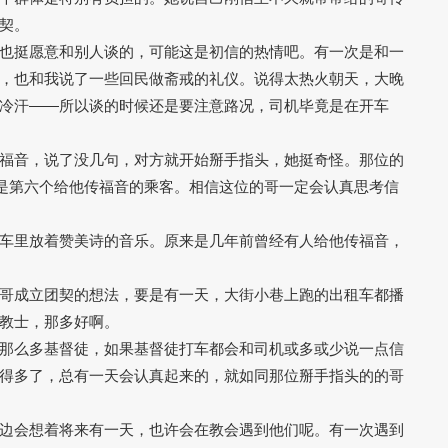
契。
也挺愿意和别人谈的，可能这是初信的热情吧。有一次是和一
，也和我说了一些回民做斋戒的礼仪。说得太热火朝天，大晚
冷汗——所以谈的时候还是要注意路况，司机毕竟是在开车
福音，说了没几句，对方就开始掰手指头，她挺奇怪。那位的
她是第六个给他传福音的乘客。相信这位的哥一定会认真思考信
车里放着赞美诗的音乐。原来是几年前曾经有人给他传福音，
哥成立团契的想法，要是有一天，大街小巷上跑的出租车都播
教士，那多好啊。
那么多基督徒，如果基督徒打车都会和司机或多或少说一点信
得多了，总有一天会认真起来的，就如同那位掰手指头的的哥
边会想着将来有一天，也许会在教会遇到他们呢。有一次遇到