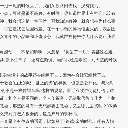
一甩一甩的时候丢了。我们又原路回去找，没有找到。
小事，可就是很不高兴。有时候，你知道世界上有神会比没有
神，我会想这是一件偶然；可我知道有神，就会想神为什么要
，可它是我去法国出差、在一个小镇的博物馆里买的，表盘图
女青年的小品味和小虚荣心。我就跟神祷告你为什么要让我丢
灵感动——不是幻听啊，大意是，“你丢了一块手表都这么难
后我就不生气了，还有点惭愧。当然我还是希望，到天堂的时候
。现实生活中的故事还会继续下去，因为神会让它继续下去。
于教会“山上的城，世上的光”的异象，也就是公开化。与此对
聚会不是一样传福音吗”这样的观念。最近双牧讲使徒行传，讲
证，和个人是不同的。个人传福音，无法取代教会作为一个整
教会，那些的哥有一天想起要去教会，又去哪儿去找呢？YK弟
么找到并进入教会的，也是户外的铁杆儿。
一直是个有争议的话题，比如马丁·路德·金的时代，就有人指