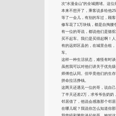
次“水漫金山”的全城拥堵。这
本来不想开了，乘客说多给他2
等了一会儿，有别的车过，顾客
修车花了1万块钱，都是自掏腰
有一位的哥说，都说他们是骆驼
买不起车。我们是买得起啊！人
有的远郊区县的，在城里合租，
车。
这样一种生活状态，难怪有时谈
虽然我可以对他们讲关于优先级
师傅也认同。但毕竟他们的生存
拼命拉活挣钱。
这两天还遇见一位的哥，说自己
了半天还差2万，求爷爷告奶奶
邻居借了，他说会感激那个邻居
在哪儿呢？我说你怎么知道你那
我曾经和雅歌谈起的哥，她对这