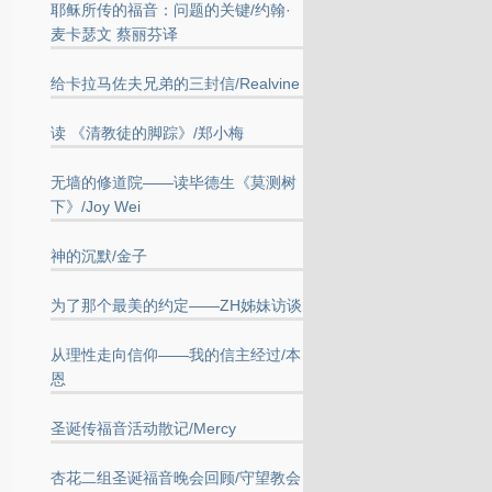
耶稣所传的福音：问题的关键/约翰·
麦卡瑟文 蔡丽芬译
给卡拉马佐夫兄弟的三封信/Realvine
读 《清教徒的脚踪》/郑小梅
无墙的修道院——读毕德生《莫测树
下》/Joy Wei
神的沉默/金子
为了那个最美的约定——ZH姊妹访谈
从理性走向信仰——我的信主经过/本
恩
圣诞传福音活动散记/Mercy
杏花二组圣诞福音晚会回顾/守望教会