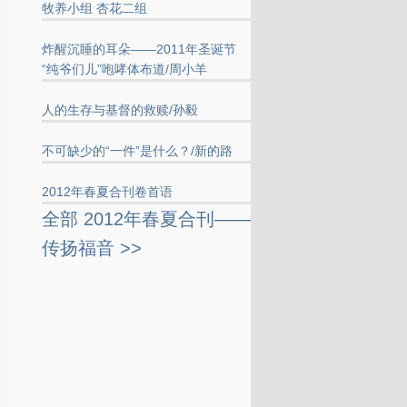
牧养小组 杏花二组
炸醒沉睡的耳朵——2011年圣诞节
“纯爷们儿”咆哮体布道/周小羊
人的生存与基督的救赎/孙毅
不可缺少的“一件”是什么？/新的路
2012年春夏合刊卷首语
全部 2012年春夏合刊——
传扬福音 >>