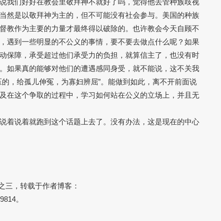
说我们好好在教会里敬拜神不就好了吗，觉得他去管种族歧视
当然是以敬拜神为主的，但不可能没有社会参与。美国的种族
督教作为主要的力量才最终得以破除的。也许教会今天自顾不
，遇到一些明显的不公义的事情，要不要去做点什么呢？如果
动保障，承受超过他们承受力的负担，就算信主了，也没有时
。如果真的能够对他们的遭遇感同身受，就不能说，这不关我
压的，给孤儿伸冤，为寡妇辨屈”。能做到如此，离不开前面说
及在这个争取的过程中，学习如何站在公义的立场上，并且无
说着说着就跑到这个话题上去了。没有办法，这是现在的中心
列之三，转载于作者博客：
879814。