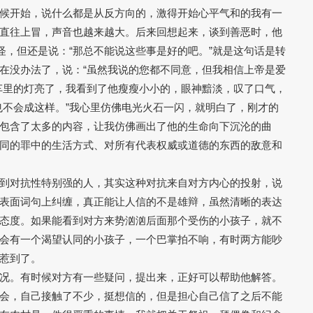
候开始，说什么都是从反方向的，激得开始心平气和的我有一
直往上冒，声音也越来越大。后来回想起来，谈到善恶时，他
奇怪，但还是说：“那总不能说这些事是好的吧。”就是这句话是转
在没办法了，说：“虽然我说的您都不同意，但我相信上帝是爱
车里的灯亮了，我看到了他瘦瘦小小的，眼神黯淡，叹了口气，
也不会成这样。”我心里仿佛电光火石一闪，就明白了，刚才的
包含了太多的内容，让我仿佛画出了他的生命向下沉沦的曲
同的罪中的生活方式、对所有代表权威或道德的东西的敌意和
到对抗性特别强的人，其实这种对抗来自对方内心的投射，说
表面词句上纠缠，真正能让人信的不是雄辩，虽然清晰的表达
态度。如果能看到对方来势汹汹后面那个受伤的小孩子，就不
会有一个渴望认同的小孩子，一个巴掌拍不响，有时两方能吵
惹到了。
况。有时候对方有一些疑问，提出来，正好可以帮助他解答。
会，自己接触了不少，挺想信的，但是担心自己信了之后不能