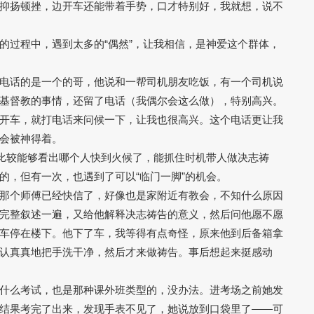
抑扬顿挫，边开车还能带着手势，口才特别好，我就想，说不
的过程中，遇到太多的“偶然”，让我相信，是神爱这个群体，
电话的是一个的哥，他说和一帮司机朋友吃饭，有一个司机说
基督教的事情，还留了电话（我偶尔会这么做），特别高兴。
开车，就打电话来问候一下，让我也很高兴。这个电话更让我
会被神得着。
，比较能够看出哪个人快到火候了，能抓住时机带人做决志祷
的，但有一次，也遇到了可以“临门一脚”的机会。
那个师傅已经快信了，好像也是家附近有教会，不知什么原因
完整叙述一遍，又给他解释决志祷告的意义，然后问他愿不愿
车停在楼下。他下了车，我等得有点奇怪，原来他到后备箱拿
认真真地把手洗干净，然后才来做祷告。事后想起来挺感动
什么考试，也是那种课外班类型的，没办法。进考场之前她发
结果考完了出来，发现手表不见了，她说放到口袋里了——可