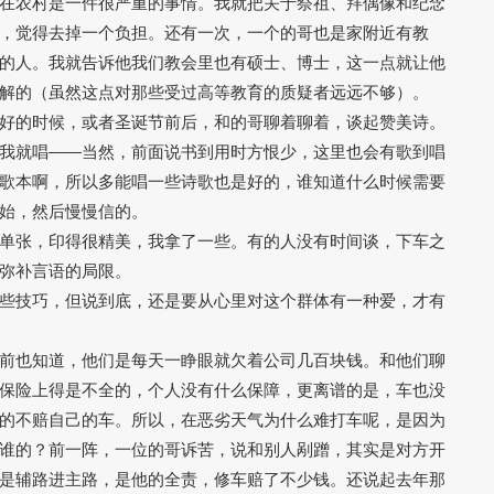
在农村是一件很严重的事情。我就把关于祭祖、拜偶像和纪念
，觉得去掉一个负担。还有一次，一个的哥也是家附近有教
的人。我就告诉他我们教会里也有硕士、博士，这一点就让他
解的（虽然这点对那些受过高等教育的质疑者远远不够）。
好的时候，或者圣诞节前后，和的哥聊着聊着，谈起赞美诗。
我就唱——当然，前面说书到用时方恨少，这里也会有歌到唱
歌本啊，所以多能唱一些诗歌也是好的，谁知道什么时候需要
始，然后慢慢信的。
单张，印得很精美，我拿了一些。有的人没有时间谈，下车之
弥补言语的局限。
些技巧，但说到底，还是要从心里对这个群体有一种爱，才有
前也知道，他们是每天一睁眼就欠着公司几百块钱。和他们聊
保险上得是不全的，个人没有什么保障，更离谱的是，车也没
的不赔自己的车。所以，在恶劣天气为什么难打车呢，是因为
谁的？前一阵，一位的哥诉苦，说和别人剐蹭，其实是对方开
是辅路进主路，是他的全责，修车赔了不少钱。还说起去年那