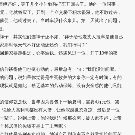
位师傅还好，等了几个小时勉强把车开回去了。他的一位同事，
5元，他就答应了。开到一个立交桥下积水很深，他不敢过去，
催促，他就过去了。当时车没什么事儿。第二天就出了问题，
包。
祥子，其实他们连祥子还不如。“祥子给他老丈人拉车是他自己
家那时候天气不好还能还还价，我们行吗？”
回趟家要跑很远，心疼油钱。还遇见过一位，开了10年的夜
信仰谈得他们也挺心动的，最后总有一句：“我们没时间哪。”
的问题，说如果你觉得是生死攸关的大事你一定有时间，有的
现状就是如此，缺乏基本的劳动保障。没有安全感的他们只能
的信仰就是钱，当年因为要包下一辆夏利，需要4万元钱，凑
，说给人高利息都没有人借，让他深感世态炎凉。最后是一位
一辈子。说到上帝，他说我那时候那么穷，被人瞧不起，上帝
个邻居借给你钱不是出于上帝呢？
个群体是特别有负担的。她说自己刚信主不久就常常给的哥传