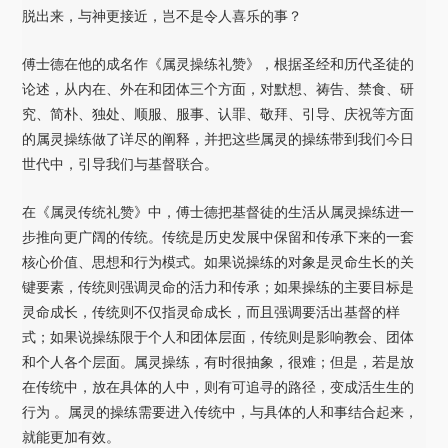
脱出来，与神更接近，岂不是令人喜乐的事？
傅士德在他的成名作《属灵操练礼赞》，根据圣经和历代圣徒的
论述，从内在、外在和团体三个方面，对默想、祷告、禁食、研
究、简朴、独处、顺服、服事、认罪、敬拜、引导、庆祝等方面
的属灵操练做了详尽的阐释，并把这些属灵的操练带到我们今日
世代中，引导我们与基督联合。
在《属灵传统礼赞》中，傅士德把基督徒的生活从属灵操练进一
步推向更广阔的传统。传统是历史发展中保留和传承下来的一套
核心价值、思想和行为模式。如果说操练的对象是灵命生长的关
键要素，传统则强调灵命的活力和传承；如果操练的主要目标是
灵命成长，传统则不仅指灵命成长，而且强调要活出基督的样
式；如果说操练限于个人和团体层面，传统则是影响教会、团体
和个人各个层面。属灵操练，有时很抽象，很难；但是，若是放
在传统中，放在具体的人中，则有可追寻的路径，变成活生生的
行为 。属灵的操练需要进入传统中，与具体的人和事结合起来，
就能更加有效。