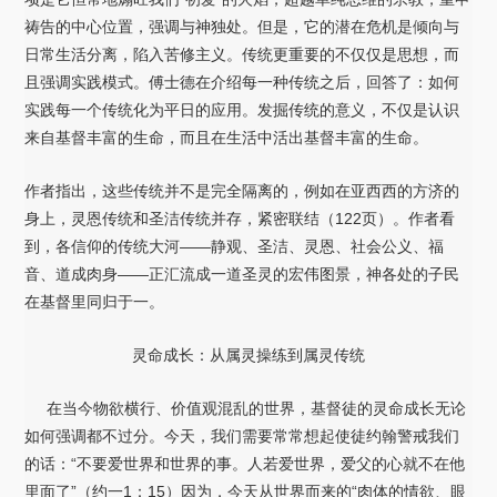
祷告的中心位置，强调与神独处。但是，它的潜在危机是倾向与
日常生活分离，陷入苦修主义。传统更重要的不仅仅是思想，而
且强调实践模式。傅士德在介绍每一种传统之后，回答了：如何
实践每一个传统化为平日的应用。发掘传统的意义，不仅是认识
来自基督丰富的生命，而且在生活中活出基督丰富的生命。
作者指出，这些传统并不是完全隔离的，例如在亚西西的方济的
身上，灵恩传统和圣洁传统并存，紧密联结（122页）。作者看
到，各信仰的传统大河——静观、圣洁、灵恩、社会公义、福
音、道成肉身——正汇流成一道圣灵的宏伟图景，神各处的子民
在基督里同归于一。
灵命成长：从属灵操练到属灵传统
在当今物欲横行、价值观混乱的世界，基督徒的灵命成长无论
如何强调都不过分。今天，我们需要常常想起使徒约翰警戒我们
的话：“不要爱世界和世界的事。人若爱世界，爱父的心就不在他
里面了”（约一1：15）因为，今天从世界而来的“肉体的情欲、眼