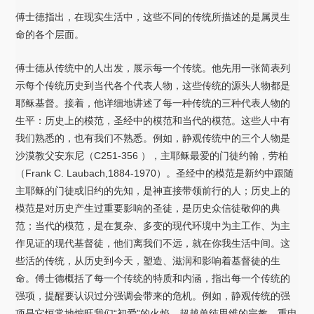
傅士德指出，在现实生活中，这些不同的传统所描述的是属灵生
命的各个层面。
傅士德从传统中的人出发，展示每一个传统。他先用一张简表列
示每个传统历史到当代各个代表人物，这些传统的源头人物都是
耶稣基督。接着，他详细地讲述了每一种传统的三种代表人物的
生平：历史上的模范，圣经中的模范和当代的模范。这些人中有
我们熟悉的，也有我们不熟悉。例如，静观传统中的三个人物是
沙漠教父安东尼（C251-356 ），主耶稣最爱的门徒约翰，劳柏
（Frank C. Laubach,1884-1970）。圣经中的模范是新约中跟随
主耶稣的门徒或旧约的先知，是神直接带领前行的人；历史上的
模范是对历史产生过重要影响的圣徒，是历史众信徒敬仰的典
范；当代的模范，是在复杂、多变的现代环境中为主工作、为主
作见证的现代基督徒，他们离我们不远，就在你我生活中间。这
些活的传统，从历史到今天，塑造、滋润和影响着基督徒的生
命。傅士德概括了每一个传统的特质和内涵，指出每一个传统的
强项，提醒要认识过分强调会带来的危机。例如，静观传统的强
项是它恒常地煽旺我们“初爱”的火焰，超越单纯思维的宗教，重申