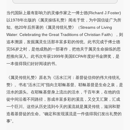
当代国际上最有影响力的灵修作家之一傅士德(Richard J.Foster)
以1978年出版的《属灵操练礼赞》闻名于世，为中国信徒广为所
知。他20年后所著的《属灵传统礼赞》（Streams of Living
Water: Celebrating the Great Traditions of Christian Faith），则
追本溯源，发掘属灵生活那丰富多彩的传统。此书完成于傅士德
完56岁之时，是他成熟的一部著作，把他关于属灵生命操练的思
想推向深入。此书次年获1999年美国ECPA年度好书金牌奖，是
一本值得我们好好阅读的书。
《属灵传统礼赞》原名为《活水江河：基督徒信仰的伟大传统礼
赞》。书名“活水江河”指向主耶稣基督。耶稣基督是生命之泉，是
活水的源头。在耶稣基督身上流出的活水，千百年来，在他的信
徒中间沿着不同路径，形成丰富多彩的溪流，又交叉汇聚，汇成
一个巨川。这些从历史流到今天的溪流就是属灵传统，滋润和塑
造着基督徒的生命。“确定和发现溪流是一件值得我们发出礼赞的
事”。