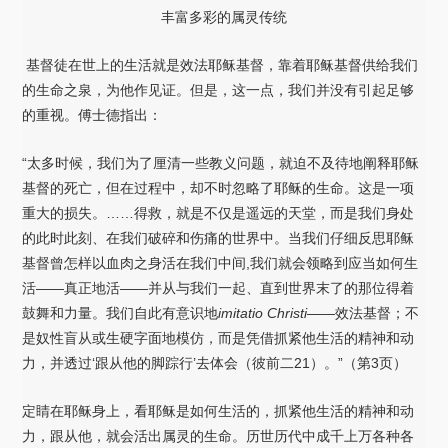
丰富多彩的属灵传统
基督徒在世上的生活就是效法耶稣基督，靠着耶稣基督供给我们
的生命之泉，为他作见证。但是，这一点，我们并没有引起足够
的重视。傅士德指出：
“太多时候，我们为了厘清一些教义问题，就迫不及待地阐释耶稣
基督的死亡，但在过程中，却不时忽略了耶稣的生命。这是一项
重大的损失。……得救，就是不仅是遥远的天堂，而是我们身处
的此时此刻、在我们破碎和伤痛的世界中。当我们仔细反思耶稣
基督曾怎样以血肉之身活在我们中间,我们就会领略到应当如何生
活——真正地活——并从与我们一起、直到世界末了的那位得着
鼓舞和力量。我们自此有意识地
imitatio Christi——
效法基督；不
是奴性盲从或生硬字面地模仿，而是凭借抓紧他生活的精神和动
力，并透过‘跟从他的脚踪行’去体会（彼前二21）。”（第3页）
定睛在耶稣身上，看耶稣是如何生活的，抓紧他生活的精神和动
力，跟从他，就会活出属灵的生命。历世历代中成千上万各种各