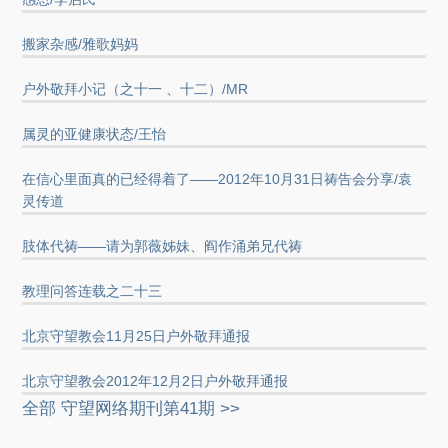
搬家杂感/雅歌妈妈
户外敬拜小记（之十一 、十二）/MR
属灵的亚健康状态/王怡
在信心里面真的已经得着了——2012年10月31日祷告会分享/袁
灵传道
肢体代祷——请为郭薇姊妹、阎作涌弟兄代祷
教理问答连载之二十三
北京守望教会11月25日户外敬拜通报
北京守望教会2012年12月2日户外敬拜通报
全部 守望网络期刊第41期 >>