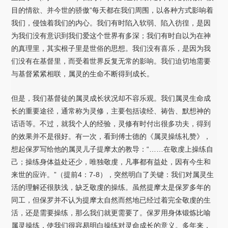
目的情欲、并今世的骄傲”每天都在我们周围，以各种方式影响着
我们，侵蚀着我们的内心。我们有时陷入软弱、陷入彷徨，是因
为我们没有意识到我们爱这个世界有多深；我们有时自以为在神
的真理里，其实根子里是世俗的思想。我们没有喜乐，是因为我
们没有在基督里，而受着世界反复无常的影响。我们迫切地需要
与基督紧紧相联，属灵的生命不断得到成长。
但是，我们基督徒的属灵成长状况却不容乐观。我们属灵生命成
长的重要途径，通常称为灵修，主要包括读经、祷告、默想神的
话语等。不过，就我个人的经验，灵修有时付出很多功夫，得到
的效果并不是很好。有一次，看到傅士德的《属灵操练礼赞》，
想起保罗写给他的属灵儿子提摩太的教导：“……在敬虔上操练自
己；操练身体益处还少，唯独敬虔，凡事都有益处，因有今生和
来世的应许。”（提前4：7-8），突然明白了关键：我们对属灵生
活的理解还很肤浅，缺乏敬虔的操练。虽然提摩太是保罗多年的
同工，但保罗并不认为提摩太自然而然地已经过着完全敬虔的生
活，还是需要操练，那么我们就更需要了。保罗用身体锻炼比喻
属灵操练，使我们很容易明白操练对灵命成长的意义。多年来，