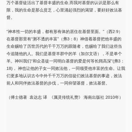
万个基督徒活出了基督丰盛的生命,而我对基督的认识是那么有
限，我的生命是那么贫乏，心里涌起强烈的渴望，要好好效法基
督。
“神本性一切的丰盛，都有形有体的居住在基督里面。”（西2:9）
在基督那里有“测不透的丰富”（弗3：8）神借着基督把他丰盛的
生命赐给了历世历代的千千万万的跟随者，也赐给了我们这些当
今追随他的人。我们是基督羊群中的羊（加尔文语），不是单个
羊。神叫我们“和众圣徒一同明白基督的爱是何等长阔高深”(弗3：
18)， 神也让他的子女一同效法他，一同领受他丰富的生命。让我
们更多地认识古今中外千千万万的信徒们效法基督的事迹，效法
前人和同伴效法基督的步伐，一同仰望基督，效法基督。
（傅士德著 袁达志 译 《属灵传统礼赞》 海南出版社 2010年）