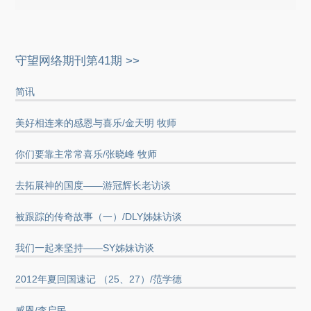
守望网络期刊第41期 >>
简讯
美好相连来的感恩与喜乐/金天明 牧师
你们要靠主常常喜乐/张晓峰 牧师
去拓展神的国度——游冠辉长老访谈
被跟踪的传奇故事（一）/DLY姊妹访谈
我们一起来坚持——SY姊妹访谈
2012年夏回国速记 （25、27）/范学德
感恩/李启民