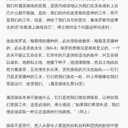
我们对属灵操练的忽视，是因为错误地认为我们在灵命成长上自
己什么都不能做。是的，我们的内在改变靠的是神的工作，而不
是我们的工作。但是，神给了我们当尽的责任，像保罗教导提摩
太的话“在敬虔上操练自己”。傅士德对这个问题这样论述到：
使徒保罗说：顺着情欲撒种的，必从情欲收败坏；顺着圣灵撒种
的，必从圣灵收永生（加6-8）保罗的类推法是很有意义的。一个
农夫不能让五谷生长，它所作的只是供给适当的条件，叫五谷得
以成长。他耕耘土地、他撒下种子，他浇灌植物，然后土地由自
然力量接管，五谷便生长出来。灵性操练的方法也如此——它们
乃是灵里撒种的工夫；它们把我们放在一处，叫上帝能够在我们
里面运行、改变我们。（属灵操练礼赞14页）
属灵操练本身不能做什么，它们是把我们摆在神面前，让神在我
们里面工作。这是必须的。傅士德说；“如果我们希望长进，我们
便必须采取一种立志选择的行动路线。”（同上）
操练不是苦行。把人从那令人窒息的自私自利和恐惧的奴役中摆