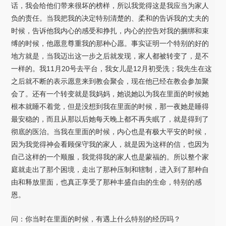
话，我会给他们带来很坏的榜样，所以我觉得这是我应当为家人
负的责任。当我把我的决定特别清楚的、柔和的告诉我的丈夫的
时候，告诉他我内心的感受和挣扎，内心的控告对我的捆绑和束
缚的时候，他愿意尊重我的那种心愿。事实证明一个特别的好的
地方就是，当我迈出这一步之后就发现，家人都被转变了，是不
一样的。我11月20号去平台，我女儿是12月初受洗；我先生在这
之后就不断的表示愿意来到教会聚会，现在他已经在教会参加聚
会了。还有一个转变就是我妈妈，她说她以为我在里面的时候她
根本就睡不着觉，但是没想到我在里面的时候，那一夜她是睡得
最安稳的，而且从那以后她每天晚上都不再失眠了，就是得到了
彻底的医治。当我在里面的时候，内心也是有极大平安的时候，
因为我觉得神会看顾保守我的家人，就是因为这样的信，也因为
自己这样的一个顺服，我觉得我的家人也是蒙福的。所以整个家
庭就走出了那个困境，走出了那种压制和辖制，进入到了那种自
由和释放里面，也真正享受了那种丰盛自由的生命，特别的感
恩。
问：你当时在里面的时候，有遇上什么特别的经历吗？