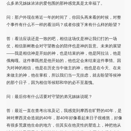
么多弟兄姊妹浓浓的爱包围的那种感觉真是太幸福了。
问：那户外现在将近一年的时间了，你回头再来看的时候，对整
个事件有什么不一样的看法吗？或者你接下来有什么样的盼望？
答：看法应该还是一致的吧，相信这场仗是神让我们打的一场
仗，相信新树教会对守望教会的陪伴也是神的旨意。未来的展望
——我是相信神是开始的神，也是结束的神，他是阿拉法，他是
俄梅嘎。这件事既然是他开始的，他也定会来结束这件事情。因
为对神的相信，他是在历史当中做主的神，他也是在今天、在未
来做主的神，他在掌权，所以我们当一无挂虑，就去盼望等候神
的那个日子，因为相信等候耶和华的必不至羞愧。
问：最后你有什么话要对守望的弟兄姊妹说呢？
答：最近一直在查考出埃及记，我感觉到摩西在旷野的40年，是
神对摩西灵命造就的40年，那40年好像看起来日子很难熬，好像
有很多荒废他生命的地方，但其实在他灵性的塑造上，神把他从