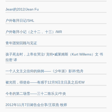
Jean的2012/Jean Fu
户外敬拜日记/SHL
户外敬拜小记（之十二 、十三）/MR
青年团契回顾与见证
孩子死去时，上帝在哭泣/ 克特•威莱姆斯（Kurt Willems）文 书
拉密 译
一个人文主义信仰的病例——《少年派》影评/危舟
被光照，得使命——有感于12月9日主日及之后/EW
今冬的第二场雪——三十二致乐义/午炎
2012年11月7日祷告会分享/王双燕 牧师