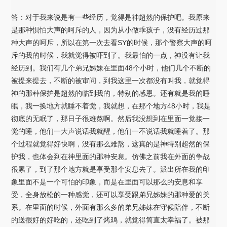
答：对于我来说是有一些经历，觉得是神超然的保护吧。我原来
是那种惧怕大声的呵斥的人，因为从小做乖孩子，没有经历过那
种大声的呵斥，所以在第一次去看SY的时候，那个警察大声的呵
斥的我的时候，我就觉得被吓到了。我最怕的一点，神没有让我
经历到。我们有几个弟兄姊妹在里面48个小时，他们几个不断的
被提来提去，不断的被审问，到我这里一次都没有叫我，就觉得
神的那种保护是超然的临到我的，特别的感恩。还有就是我的睡
眠，我一换地方就睡不着觉，我就想，在那个地方48小时，我是
彻底的无眠了，那日子很难熬啊。然后我没想到在里面一觉接一
觉的睡，他们一大声说话我就醒，他们一不说话我就睡着了。那
个过程就觉得好快啊，没有那么难熬，这真的是神特别超然的保
护我，也体会到在神里面的那种安息。仿佛之前我在外面的争战
很累了，到了那个地方就是享受那个安息去了。派出所在我的印
象里面不是一个可怕的印象，而是在里面可以那么的安息和享
受，全身放松的一种感觉，还可以享受跟弟兄姊妹的那种爱的关
系。在里面的时候，外面有那么多的弟兄姊妹在守候陪伴，不断
的送很好的好吃的，还吃到了烤鸡，就觉得简直太幸福了。被那