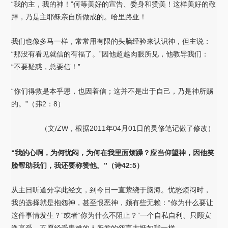
“我的主，我的神！”何等美好的宣告、委身和赞美！这样美好的敬
拜，乃是主耶稣亲自所做成的。哈里路亚！
我们也像多马一样，常常用有限的头脑经验来认识神，但主说：
“那没有看见就信的有福了。”因他超越肉眼所见，他教导我们：
“不要疑惑，总要信！”
“你们得救是本乎恩，也因着信；这并不是出于自己，乃是神所赐
的。”（弗2：8）
（文/ZW，根据2011年04月01日的灵修笔记做了修改）
“我的心啊，为何忧闷，为何在我里面烦躁？应当仰望神，因他笑
脸帮助我们，我还要称赞他。”（诗42:5
）
从主日听道分享此经文，到今日一直萦绕于脑海。忧愁烦闷时，
我的选择就是抱怨神，甚至恨恶神，颇有些无赖：“你为什么要让
这件事情发生？”或者“你为什么不阻止？”一个自私自利、只顾安
逸享受、不愿经受患难的人所发的怨言大抵如我一样。