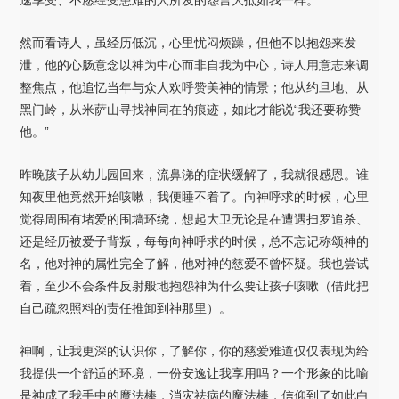
然而看诗人，虽经历低沉，心里忧闷烦躁，但他不以抱怨来发
泄，他的心肠意念以神为中心而非自我为中心，诗人用意志来调
整焦点，他追忆当年与众人欢呼赞美神的情景；他从约旦地、从
黑门岭，从米萨山寻找神同在的痕迹，如此才能说“我还要称赞
他。”
昨晚孩子从幼儿园回来，流鼻涕的症状缓解了，我就很感恩。谁
知夜里他竟然开始咳嗽，我便睡不着了。向神呼求的时候，心里
觉得周围有堵爱的围墙环绕，想起大卫无论是在遭遇扫罗追杀、
还是经历被爱子背叛，每每向神呼求的时候，总不忘记称颂神的
名，他对神的属性完全了解，他对神的慈爱不曾怀疑。我也尝试
着，至少不会条件反射般地抱怨神为什么要让孩子咳嗽（借此把
自己疏忽照料的责任推卸到神那里）。
神啊，让我更深的认识你，了解你，你的慈爱难道仅仅表现为给
我提供一个舒适的环境，一份安逸让我享用吗？一个形象的比喻
是神成了我手中的魔法棒，消灾祛病的魔法棒，信仰到了如此白