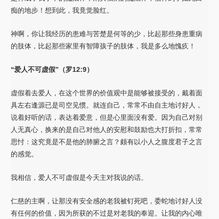
痴的地步！想到此，我竟觉脸红。
神啊，你让我经历的患难与苦楚是何等的少，比起那些身患重病
的肢体，比起那些家里有智障孩子的肢体，我是多么地愧疚！
“爱人不可虚假”（罗12:9
）
虚假着去爱人，在这个世界的价值观中是能够被接受的，戴着面
具左右逢源已是司空见惯。就连自己，常常不由自主地讨好人，
说着好听的话，表达着爱意，但是心里面没有爱。因为自己对别
人无真心，换来的是自己对他人的安慰和鼓励也大打折扣，常常
思忖：这究竟是不是他的肺腑之言？颇有以小人之腹度君子之言
的感觉。
我相信，爱人不可虚假是今天主对我说的话。
仁慈的主啊，让那没有安全感的老我被钉死吧，委蛇地讨好人没
有任何的价值，因为所获的不过是对老我的奉迎。让我的内心唯