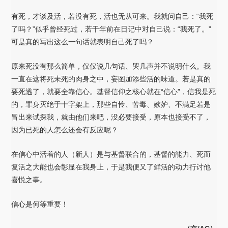
有死，才谈及活，若没有死，活也无从可来。我就问自己：“我死
了吗？”似乎曾经死过，若干年前在日记中对自己说：“我死了。”
可是真的写出这么一句话就表明自己死了吗？
原来死没有那么简单，仅仅说几句话、哭几声并不说明什么。我
一直在这将死未死的肉身之中，妄图加添些活的味道。若是真的
要死透了，就要全靠信心。基督信仰之核心就在“信心”，信我是死
的，罪身灭绝于十字架上，那些自怜、苦毒、嫉妒、不满足若是
冒出来试探我，就由他们来吧，没必要接受，原本也接受不了，
因为已死的人怎么还会有反应呢？
在信心中活着的人（新人）是与基督联合的，基督的能力、死而
复活之大能也会彰显在我身上，于是我便又了鲜活的动力行讨他
喜悦之事。
信心是何等重要！