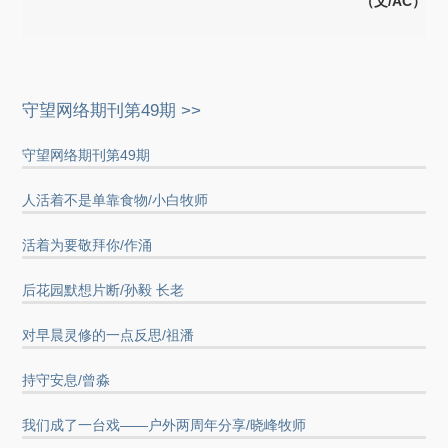
（文/AC
）
守望网络期刊第49期 >>
守望网络期刊第49期
人活着不是单靠食物/小白牧师
活着为要敬拜你/作涌
后花园默想片断/孙毅 长老
对早晨灵修的一点反思/祖潘
持守安息/曾淼
我们成了一台戏——户外两周年分享/晓峰牧师