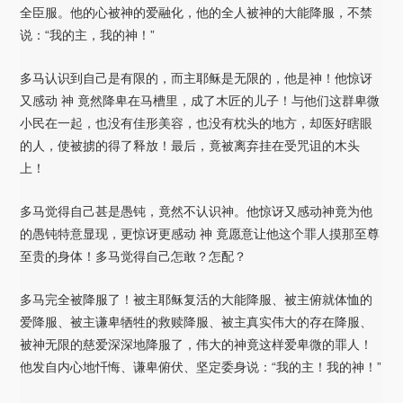
全臣服。他的心被神的爱融化，他的全人被神的大能降服，不禁
说：“我的主，我的神！”
多马认识到自己是有限的，而主耶稣是无限的，他是神！他惊讶
又感动 神 竟然降卑在马槽里，成了木匠的儿子！与他们这群卑微
小民在一起，也没有佳形美容，也没有枕头的地方，却医好瞎眼
的人，使被掳的得了释放！最后，竟被离弃挂在受咒诅的木头
上！
多马觉得自己甚是愚钝，竟然不认识神。他惊讶又感动神竟为他
的愚钝特意显现，更惊讶更感动 神 竟愿意让他这个罪人摸那至尊
至贵的身体！多马觉得自己怎敢？怎配？
多马完全被降服了！被主耶稣复活的大能降服、被主俯就体恤的
爱降服、被主谦卑牺牲的救赎降服、被主真实伟大的存在降服、
被神无限的慈爱深深地降服了，伟大的神竟这样爱卑微的罪人！
他发自内心地忏悔、谦卑俯伏、坚定委身说：“我的主！我的神！”