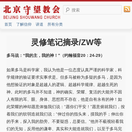
搜索
首页
了解信仰
讲道
所有分类
灵修笔记摘录/ZW等
多马说：“我的主，我的神！”（约翰福音20
：24-29
）
如果多马是科学家，我认为他是一位态度认真严谨的科学家，科
学规律的验证要求实事求是。但多马被称为多疑的多马，是因为
他想验证的对象是超越人的逻辑、超越科学规律、超越生死的
神。此时的多马并不知道，神的确实、荣耀、复活的大能并不因
人有限的耳、眼、身体、思想而不存在，他是自有永有的神！如
此荣耀的神却愿意体恤我们说：“愿你们平安！”愿意俯就我们，按
着我们的软弱造就我们说：“伸过你的指头来，摸我的手；伸出你
的手来，探入我的肋旁。不要疑惑，总要信。”他并不藐视轻看我
们的无知，反用他的谦卑、真实和大能造就我们，以至于多马完