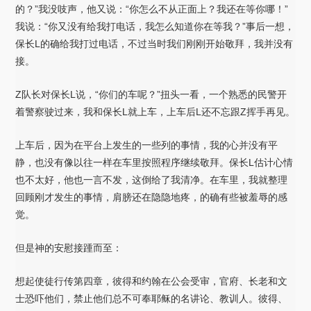
的？”我没吱声，他又说：“你怎么不从正面上？我还在等你哪！”
我说：“你又没有给我打电话，我怎么知道你在等我？”事后一想，
保长L的确给我打过电话，不过当时我们刚刚开始敬拜，我并没有
接。
Z队长对保长L说，“你们的车呢？”扭头一看，一个熟悉的民警开
着警察驶过来，我和保长L就上车，上车后L还不忘跟Z挥手再见。
上车后，因为在平台上发生的一些列的事情，我的心并没有平
静，也没有像以往一样在车里按照程序继续敬拜。保长L估计心情
也不太好，他也一言不发，这倒给了我清净。在车里，我就整理
回顾刚才发生的事情，肩膀还在隐隐地疼，的确有些被羞辱的感
觉。
但是神的安慰接踵而至：
想起使徒行传第四章，彼得和约翰在公会受审，官府、长老和文
士恐吓他们，禁止他们总不可奉耶稣的名讲论、教训人。彼得、