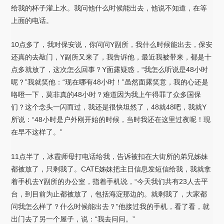
给我的杯子灌上水。我问他什么时候能出去，他说不知道，在等
上面的电话。
10点多了，我对保安说，你问问Y副所，我什么时候能出去，保安
还真的去敲门，Y副所又来了，我告诉他，最近我被带来，都是十
点多就放了，这次怎么回事？Y面露疑惑，“我怎么听说是48小时
呢？”我就笑他：“现在哪有48小时！”虽然面露笑意，我的心还是
咯噔一下，莫非真的48小时？难道因为我上午得罪了众多国保
们？这个念头一闪而过，我还是很快坦然了，48就48吧，我就Y
所说：“48小时是户外刚开始的时候，当时我还在这里过夜呢！现
在早不这样了。”
11点半了，冰霞师母打电话给我，告诉被扣在大街所的弟兄姊妹
都被放了，只剩我了。CATE姊妹把主日信息发短信给我，我就拿
着手机去Y副所的办公室，指着手机说，“今天我们共有23人去平
台，到目前为止都被放了，包括海淀那边的。就剩我了，大家都
问我怎么样了？什么时候能出去？”他接过我的手机，看了看，就
出门去了另一个屋子，说：“我去问问。”