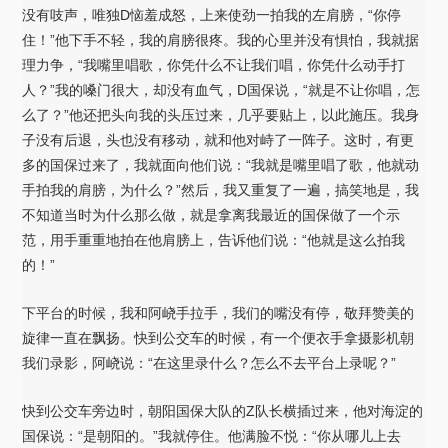
没有吱声，唯独D恼羞成怒，上来使劲一拍我的左肩膀，“你停
住！”他下手不轻，我的肩膀很疼。我的心里并没有惧怕，我就据
理力争，“我嘴里唱歌，你凭什么不让我们唱，你凭什么动手打
人？”我的嗓门很大，却没有血气，D国保说，“就是不让你唱，怎
么了？”他还把头向我的头压过来，几乎要贴上，以此施压。我身
子没有后退，头也没有移动，就和他对峙了一阵子。这时，有更
多的国保过来了，我就面向他们说：“我就是嘴里唱了歌，他就动
手拍我的肩膀，为什么？”然后，我又重复了一遍，搞笑地是，我
不知道当时为什么那么做，就是拿离我最近的国保做了一个示
范，用手重重地拍在他肩膀上，告诉他们说：“他就是这么拍我
的！”
下平台的时候，我和阿峣手拉手，我们的嘴没有停，敬拜赞美的
旋律一直在飘扬。快到公交车的时候，有一个便衣手拿摄影机朝
我们录影，阿峣说：“在这里录什么？怎么不去平台上录呢？”
快到公交车旁边时，朝阳国保大队的Z队长横插过来，他对海淀的
国保说：“是朝阳的。”我就停住。他满脸不悦：“你从哪儿上去