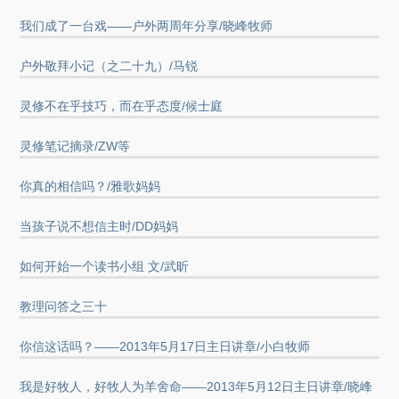
我们成了一台戏——户外两周年分享/晓峰牧师
户外敬拜小记（之二十九）/马锐
灵修不在乎技巧，而在乎态度/候士庭
灵修笔记摘录/ZW等
你真的相信吗？/雅歌妈妈
当孩子说不想信主时/DD妈妈
如何开始一个读书小组 文/武昕
教理问答之三十
你信这话吗？——2013年5月17日主日讲章/小白牧师
我是好牧人，好牧人为羊舍命——2013年5月12日主日讲章/晓峰