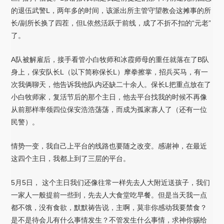
的退伍武警L，两年多的时间，该派出所主管守望教会这摊事的所
长/副所长换了四茬，但L依然活跃于前线，成了不折不扣的“元老”
了。
A队被解雇后，接手看管小白牧师和冰霞师母的重任就落在了B队
身上，保安队长L（以下简称保长L）摩拳擦掌，招兵买马，有一
次我俩聊天，他告诉我他队内还缺二十余人。保长L把重点放在了
小白牧师家，复活节后的那个主日，他去平台找我的时候不再像
从前那样率领四位保安浩浩荡荡，而成为孤家寡人了（还有一位
民警）。
情势一变，我自己上平台的线路也要随之改变。感谢神，在最近
这四个主日，我都上到了三层的平台。
5月5日， 这个主日我们还像往常一样先去人大附近送孩子，我们
一家人一般提前一些到，先去人大食堂吃早餐。但是当天我一点
都不饿，没有食欲，默默祷告说，主啊，莫非你感动我要禁食？
是不是待会儿有什么事情发生？不管发生什么事情，求神你赐给