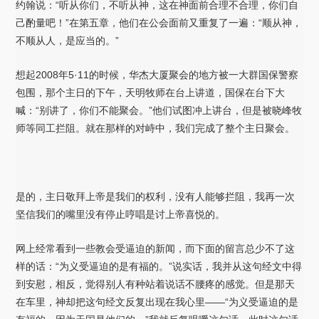
约翰说：“听从你们，不听从神，这在神面前合理不合理，你们自
己酌量吧！”在第五章，他们在公会面前又重复了一遍：“顺从神，
不顺从人，是应当的。”
想起2008年5·11的时候，华杰大厦聚会的地方被一大群国保警察
包围，那个主日的下午，天明牧师在台上讲道，国保在台下大
喊：“别讲了，你们不能聚会。”他们试图冲上讲台，但是被晓峰牧
师等同工拦阻。就在那样的对峙中，我们完成了整个主日聚会。
是的，主日敬拜上帝是我们的权利，没有人能够拦阻，我再一次
坚信我们的嘴里没有停止哼唱是讨上帝喜悦的。
网上经常看到一些教会受逼迫的新闻，而下面的留言总少不了这
样的话：“为义受逼迫的是有福的。”说实话，我并从这句经文中得
到安慰，相反，觉得别人有种站着说话不腰疼的感觉。但是那天
在车里，神却把这句经文反复出现在我心里——“为义受逼迫的是