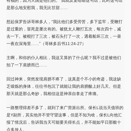
有福的，因为天国是他们的。”我就反复咀嚼这句话，此时这句话
是那么地安慰我，我无比甘甜……
想起保罗告诉哥林多人，“我比他们多受劳苦，多下监牢，受鞭打
是过重的，冒死是屡次有的。被犹太人鞭打五次，每次四十，减
去一下。被棍打了三次，被石头打了一次，遇着船坏三次，一昼
一夜在深海里……”（哥林多后书11:24-27）
主啊，和你的仆人相比，我这又算的了什么呢？我不过是被他们
拍了一下肩膀而已……
回过神来，突然发现肩膀不疼了，这真是个不小的奇迹，我这缺
乏锻炼的身体，往往书包沉了就能让我的肩膀酸上好几天。但是
那天就是那么奇妙，我相信这是神亲自拿走了疼痛。
一路整理得差不多了，就到了来广营派出所。保长L说当天值班的
是Y副所，其实他并不管守望这事，但是不知为啥，保长L向他汇
报了情况后，告诉我当天可能要关得长点，并不能如平日那般十
点多放人。