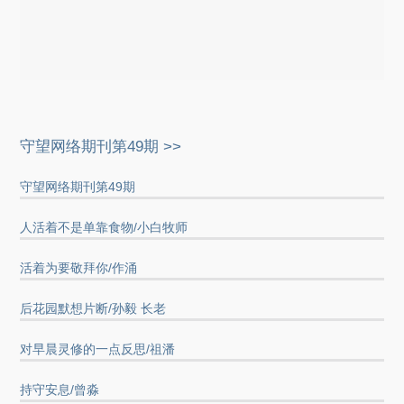
守望网络期刊第49期 >>
守望网络期刊第49期
人活着不是单靠食物/小白牧师
活着为要敬拜你/作涌
后花园默想片断/孙毅 长老
对早晨灵修的一点反思/祖潘
持守安息/曾淼