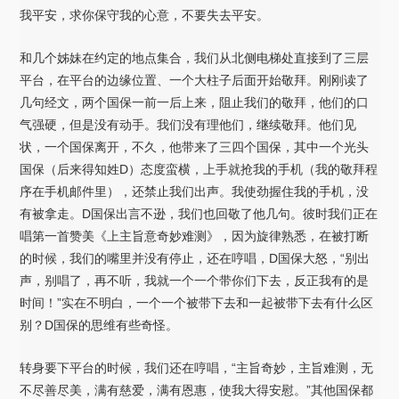
我平安，求你保守我的心意，不要失去平安。
和几个姊妹在约定的地点集合，我们从北侧电梯处直接到了三层
平台，在平台的边缘位置、一个大柱子后面开始敬拜。刚刚读了
几句经文，两个国保一前一后上来，阻止我们的敬拜，他们的口
气强硬，但是没有动手。我们没有理他们，继续敬拜。他们见
状，一个国保离开，不久，他带来了三四个国保，其中一个光头
国保（后来得知姓D）态度蛮横，上手就抢我的手机（我的敬拜程
序在手机邮件里），还禁止我们出声。我使劲握住我的手机，没
有被拿走。D国保出言不逊，我们也回敬了他几句。彼时我们正在
唱第一首赞美《上主旨意奇妙难测》，因为旋律熟悉，在被打断
的时候，我们的嘴里并没有停止，还在哼唱，D国保大怒，“别出
声，别唱了，再不听，我就一个一个带你们下去，反正我有的是
时间！”实在不明白，一个一个被带下去和一起被带下去有什么区
别？D国保的思维有些奇怪。
转身要下平台的时候，我们还在哼唱，“主旨奇妙，主旨难测，无
不尽善尽美，满有慈爱，满有恩惠，使我大得安慰。”其他国保都