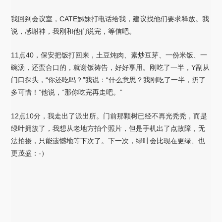
我回到会议室，CATE姊妹打电话给我，建议找他们要求释放。我
说，感谢神，我刚和他们说完，等信吧。
11点40，保安把饭打回来，土豆炖肉、素炒豆芽、一份米饭、一
碗汤，还蛮合口的，就谢饭祷告，好好享用。刚吃了一半，Y副从
门口探头，“你还吃吗？”我说：“什么意思？我刚吃了一半，扔了
多可惜！”他说，“那你吃完再走吧。”
12点10分，我走出了派出所。门前那颗树已经不再光秃秃，而是
绿叶拥簇了，我想从老地方拍个照片，但是手机出了点故障，无
法拍摄，只能遗憾地等下次了。下一次，绿叶会比现在更绿、也
更茂盛：-）