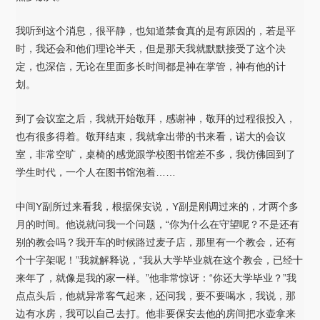
我听到这个消息，很平静，也知道禁食真的是有原因的，若是平
时，我还会和他们理论半天，但是那天我就默默接受了这个决
定，也深信，无论在里面多长时间都是神在掌管，神有他的计
划。
到了会议室之后，我就开始敬拜，感谢神，敬拜的过程很投入，
也有很多得着。敬拜结束，我就拿出带的书来看，诺大的会议
室，非常空旷，桌椅的感觉跟学校图书馆差不多，我仿佛回到了
学生时代，一个人在图书馆泡着……
中间Y副所过来看我，根据保安说，Y副是刚调过来的，才两个多
月的时间。他说就问我一个问题，“你为什么在守望呢？不是还有
别的教会吗？我开车的时候路过麦子店，那里有一个教会，还有
个十字架呢！”我就解释说，“我从大学毕业就在这个教会，已经十
来年了，就像是我的家一样。”他非常惊讶：“你还大学毕业？”我
点点头后，他就异常客气起来，还问我，要不要喝水，我说，那
边有水房，我可以自己去打。他非要保安去他的房间把水壶拿来