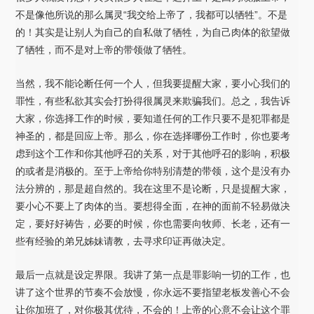
不是像他所说的那么属灵“我交给上帝了，我都可以牺牲”。不是
的！其实是让别人为自己的自私做了牺牲，为自己肉体的欲望做
了牺牲，而不是对上帝的带领做了牺牲。
当然，我不能论断任何一个人，但我要提醒大家，要小心我们的
罪性，有些私欲其实会打扮得很属灵来欺骗我们。总之，我告诉
大家，你选择工作的时候，要知道任何的工作只要不是犯罪都是
神圣的，都是回应上帝。那么，你在选择哪份工作时，你也要考
虑到这个工作和你其他呼召的关系，对于其他呼召的影响，积极
的或者是消极的。至于上帝给你特别清楚的带领，这个是没有办
法分辨的，那是超自然的。我在这里不是论断，只是提醒大家，
要小心不要上了肉体的当。要想得全面，在神的面前不轻易做决
定，要好好祷告，必要的时候，你也需要向牧师、长老，还有一
些有经验的弟兄姊妹请教，去寻求印证再做决定。
最后一点就是设定界限。我讲了第一点是罪影响一切的工作，也
讲了这个世界的节奏不会放慢，你永远不要指望老板发善心不会
让你加班了，对你极其优待，不会的！上帝的心意不会让这个罪