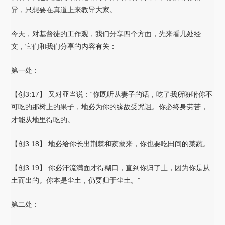
异，只想要在真道上来教导大家。
今天，对基督徒的工作观，我们分享四个方面，先来看几处经
文，它们和我们分享的内容有关：
第一处：
【创3:17】 又对亚当说：“你既听从妻子的话，吃了我所吩咐你不
可吃的那树上的果子，地必为你的缘故受咒诅。你必终身劳苦，
才能从地里得吃的。
【创3:18】 地必给你长出荆棘和蒺藜来，你也要吃田间的菜蔬。
【创3:19】 你必汗流满面才得糊口，直到你归了土，因为你是从
土而出的。你本是尘土，仍要归于尘土。”
第二处：