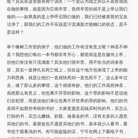
呢？其实在这里面有两个误区：一个是认为我之所以不喜欢我现
在做的事情，就是因为它很辛苦，觉得辛苦的就不是上帝让我们
做的——如果真的是上帝呼召我们做的，我们已经被基督的宝血
洁净了，那我们的工作不应该是汗流满面才能糊口的状态，是不
是这样？
举个橡树工作室的例子，他们做的工作有没有意义呢？神圣不神
圣？我想他们每出一本书都非常开心，都觉得这是在服侍上帝，
但他们有没有汗流满面？其实他们很辛苦。用不恰当的词来形
容，其实一直挣扎在死亡线上，但在这个地方也体现了上帝的能
力和恩典，就是让他们一直就快死却一直也死不了。这么多年过
去，做了那么多的事情，这个就很奇妙。他们的工作虽然神圣，
虽然那么有意义，但也离不开罪的影响。这个罪的影响不是说他
们在犯罪，而是说他们单位也离不开世界的罪的影响。他们的书
卖得不如那些考研的书好，大家更愿意花钱买时尚的书，买怎么
打扮的书，买怎么赚钱、炒股、做基金的书，没有太多的人愿意
买他们的书。基督徒也不愿意买他们的书，基本很少人看书，看
书也宁愿看浅的书。有可能盗版的话，宁可在网上下载电子书，