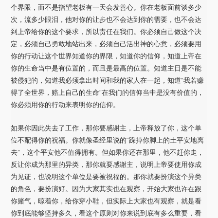
个界限，而不是指望老板有一天会发善心。你在老板面前谈多少
次，流多少眼泪，他对你的让步也不会达到你的需要，也不会达
到上帝给你的这个要求，所以责任在我们。你必须自己做这个决
定，必须自己勇敢地站出来，必须自己活出神的心意，必须要用
你的行动让这个世界知道你的界限，知道你的信仰，知道上帝在
你的生命当中是有位置的，而且是最高的位置。知道主日是不能
被侵犯的，知道我必须拿出时间和我的家人在一起，知道“我若赚
得了全世界，赔上自己的生命”在我们的信仰当中是没有价值的，
你必须用你的行动来表明你的信仰。
如果你因此失去了工作，那你要感谢主，上帝释放了你，这个单
位不配得你的祝福。你就像圣经里说的“跺掉你脚上的土平安地离
去”，这个平安他不值得拥有。但如果你还在那里，他不赶你走，
反让你成为那里的异类，那你就要感谢主，说明上帝要使用你成
为见证，也说明这个单位是要被祝福的。那你就要扮演这个异类
的角色，要扮演好。因为大家其实也在观察，开始大家也许在跟
你赌气，晾着你，给你穿小鞋，但实际上大家也有观察，就是看
你到底能够坚持多久，看这个原则对你来说到底有多么重要，看