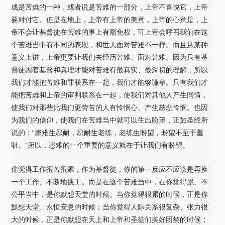
成是苦难的一种，或者说是苦难的一部分，上帝不喜悦它，上帝
要对付它。但是在地上，上帝有上帝的美意，上帝的心意是，上
帝不会让基督徒在苦难的事上有豁免权，可上帝会呼召我们在这
个苦难当中有不同的表现，和世人面对苦难不一样。而且从某种
意义上讲，上帝更要让我们去经历苦难、面对苦难。因为只有基
督徒因着基督和真理才能对苦难有最真实、最深切的理解，所以
我们才能把苦难和罪联系在一起，我们才能够谦卑。只有我们才
能把苦难和上帝的审判联系在一起，使我们对其他人产生同情，
使我们对那些比我们更劳苦的人有怜悯心、产生慈悲怜悯。也因
为我们的信仰，使我们在苦难当中就可以生出盼望，正如圣经所
说的：“患难生忍耐，忍耐生老练，老练生盼望，盼望不至于羞
耻。”所以，患难的一个重要的意义就在于让我们有盼望。
你觉得工作很苦很累，作为基督徒，你的第一反应不应该是再换
一个工作、不断地换工。而是在这个苦难当中，在你觉得累、不
公平当中，是你默想天堂的时候。当你觉得很累的时候，正是你
默想天堂、永恒安息的时候；当你觉得人际关系很复杂、张力很
大的时候，正是你默想在天上和上帝和圣徒们美好团契的时候；