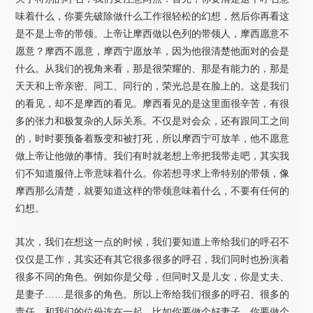
味着什么，你要先破除做什么工作很轻松的幻想，然后你再看这
是不是上帝的带领。上帝让摩西做以色列的带领人，摩西愿意不
愿意？摩西不愿意，摩西宁愿放羊，因为他很清楚他面对的会是
什么。从我们的视角来看，那是很荣耀的、那是有能力的，那是
天天和上帝亲密、同工、同行的，荣光总是在脸上的。这是我们
的看见，却不是摩西的看见。摩西看见的是这里面很辛苦，有很
多的张力和极复杂的人际关系。不仅是对会众，还有跟同工之间
的，时时要预备着叛变和被打死，所以摩西宁可放羊，他不愿意
做上帝让他做的事情。我们有时就老想上帝把我带走吧，其实我
们不知道服侍上帝意味着什么。你若想寻求上帝特别的带领，像
摩西那么清楚，就要知道这样的带领意味着什么，不要有任何的
幻想。
其次，我们在想这一点的时候，我们要知道上帝给我们的呼召不
仅仅是工作，其实还有其它很多很多的呼召，我们同时也扮演着
很多不同的角色。例如你是父母，但同时又是儿女，你是丈夫、
是妻子……是很多的角色。所以上帝给我们很多的呼召、很多的
责任，和我们的位份连在一起。比如你要做个好妻子，你要做个