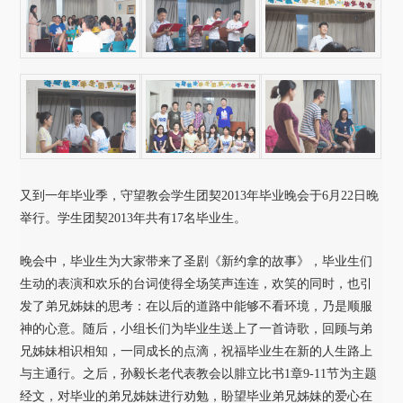
又到一年毕业季，守望教会学生团契
2013
年毕业晚会于
6
月
22
日晚
举行。学生团契
2013
年共有
17
名毕业生。
晚会中，毕业生为大家带来了圣剧《新约拿的故事》，毕业生们
生动的表演和欢乐的台词使得全场笑声连连，欢笑的同时，也引
发了弟兄姊妹的思考：在以后的道路中能够不看环境，乃是顺服
神的心意。随后，小组长们为毕业生送上了一首诗歌，回顾与弟
兄姊妹相识相知，一同成长的点滴，祝福毕业生在新的人生路上
与主通行。之后，孙毅长老代表教会以腓立比书
1
章
9-11
节为主题
经文，对毕业的弟兄姊妹进行劝勉，盼望毕业弟兄姊妹的爱心在