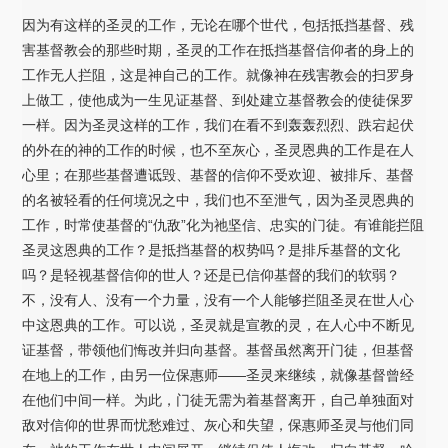
因为有这样的圣灵的工作，无论在哪个世代，包括抵挡基督、残
害基督教会的那些时期，圣灵的工作在抵挡基督信仰者的身上的
工作无人拦阻，这是神自己的工作。就像神在残害教会的扫罗身
上做工，使他成为一生见证基督、到处建立基督教会的使徒保罗
一样。因为圣灵这样的工作，我们在看不到轰轰烈烈、跌宕起伏
的外在的神的工作的时候，也不至灰心，圣灵恩典的工作是在人
心里；在那些基督遭诋毁、基督的信仰不受欢迎、被排斥、基督
的名被轻看的任何境况之中，我们也不至泄气，因为圣灵恩典的
工作，时常使基督的“仇敌”化为祂坚信、忠实的门徒。有谁能拦阻
圣灵这恩典的工作？是抵挡基督的权势吗？是排斥基督的文化
吗？是轻视基督信仰的世人？还是已信仰基督的我们的软弱？
不，没有人、没有一个力量，没有一个人能够拦阻圣灵在世人心
中这恩典的工作。可以说，圣灵就是宣教的灵，在人心中不断见
证基督，带领他们悔改并归向基督。基督虽然离开门徒，但基督
在地上的工作，由另一位保惠师——圣灵来继续，就像基督曾经
在他们中间一样。为此，门徒无需为着基督离开，自己单独面对
敌对信仰的世界而忧愁难过、灰心和失望，保惠师圣灵与他们同