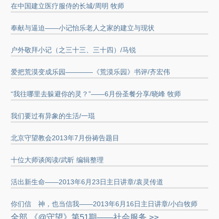
在中国建立医疗服侍的长城/周明 牧师
奉献与逼迫——小记怡乐老人之家的建立与现状
户外敬拜小记（之三十三、三十四）/马锐
爱把荒漠变成乐园————《荒漠乐园》书评/齐宏伟
“我往哪里去躲避你的灵？”——6月份圣餐分享/晓峰 牧师
我们要过有异象的生活/一琨
北京守望教会2013年7月份祷告题目
十位大师谈阅读/武昕 编辑整理
活出新生命——2013年6月23日主日讲章/袁灵传道
你们信 神，也当信我——2013年6月16日主日讲章/小白牧师
全部 《@守望》第51期——社会服务 >>