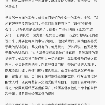
在，祂的工作在世人中间展开，继续促使人悔改、归向基督，哈
利路亚！
圣灵另一方面的工作，就是在门徒们的生命中的工作。主说：“我
还有好些事要告诉你们，但你们现在担当不了（或作“不能领
会”）。只等真理的圣灵来了，他要引导你们明白（原文作“进
入”）一切的真理，因为他不是凭自己说的，乃是把他所听见的都
说出来，并要把将来的事告诉你们。他要荣耀我，因为他要将受
于我的告诉你们。凡父所有的，都是我的，所以我说，他要将受
于我的告诉你们。”过去基督怎样教导祂门徒真理，只等真理的圣
灵来了，他就引导门徒们明白一切的真理，就是带领他们进入真
理里。圣灵是真理的灵，以真理引导门徒，带领门徒进入真理，
以此坚固门徒，并使门徒行在真理里。圣灵将基督从父神领受
的，都告诉门徒。当门徒们面对抵挡基督的世界、排斥基督信仰
的世人时，圣灵将基督从父领受的带给他们，使他们在那样的环
境之中仍因真理经历基督的同在，经历基督在他们生命中的掌权
和带领，并且最终经历基督的得胜。
关于基督的得胜，主自己在十六章的后半段稍微展开分享了一