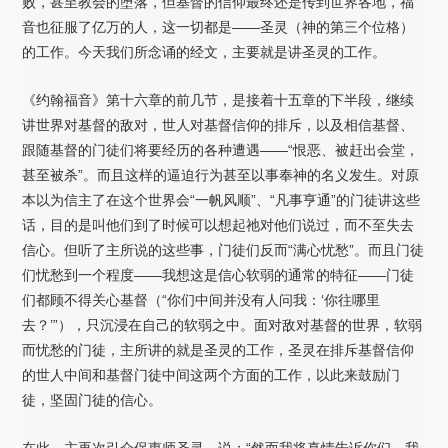
败，甚至教会的堕落，但基督的信仰最终还是传到世界各地，福
音也征服了亿万的人，这一切都是——圣灵（神的第三个位格）
的工作。今天我们所念诵的经文，主要就是讲圣灵的工作。
《约翰福音》第十六章的前几节，是接着十五章的下半段，继续
讲世界对基督的敌对，世人对基督信仰的排斥，以及相信基督、
跟随基督的门徒们将要经历的各种遭遇——“恨恶、被赶出会堂，
甚至被杀”。而且这样的逼迫行为甚至以事奉神的名义发生。对原
本以为信主了在这个世界会“一帆风顺”、“凡事亨通”的门徒讲这些
话，目的是叫他们到了时候可以想起祂对他们说过，而不至失去
信心。但听了主所说的这些事，门徒们反而“满心忧愁”。而且门徒
们忧愁到一个程度——我想这是信心软弱的通常的特征——门徒
们都顾不得关心基督（“你们中间并没有人问我：‘你往哪里
去？’”），只沉浸在自己的软弱之中。面对敌对基督的世界，软弱
而忧愁的门徒，主所讲的就是圣灵的工作，圣灵在排斥基督信仰
的世人中间和基督门徒中间这两个方面的工作，以此来鼓励门
徒，坚固门徒的信心。
在此，主再次引介保惠师圣灵，说：“然而我将真情告诉你们，我