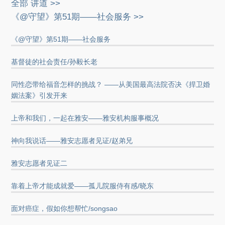
全部 讲道 >>
《@守望》第51期——社会服务 >>
《@守望》第51期——社会服务
基督徒的社会责任/孙毅长老
同性恋带给福音怎样的挑战？ ——从美国最高法院否决《捍卫婚
姻法案》引发开来
上帝和我们，一起在雅安——雅安机构服事概况
神向我说话——雅安志愿者见证/赵弟兄
雅安志愿者见证二
靠着上帝才能成就爱——孤儿院服侍有感/晓东
面对癌症，假如你想帮忙/songsao