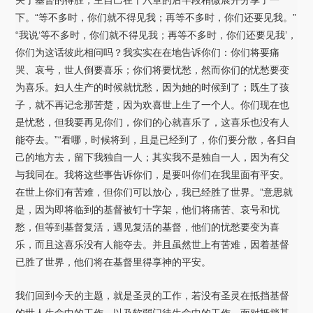
下。“等不多时，你们就不得见我；再等不多时，你们还要见我。”
“我说‘等不多时，你们就不得见我；再等不多时，你们还要见我’，
你们为这话彼此相问吗？我实实在在地告诉你们：你们将要痛
哭、哀号，世人倒要喜乐；你们将要忧愁，然而你们的忧愁要变
为喜乐。妇人生产的时候就忧愁，因为她的时候到了；既生了孩
子，就不再记念那苦楚，因为欢喜世上生了一个人。你们现在也
是忧愁，但我要再见你们，你们的心就喜乐了，这喜乐也没有人
能夺去。”“看哪，时候将到，且是已经到了，你们要分散，各归自
己的地方去，留下我独自一人；其实我不是独自一人，因为有父
与我同在。我将这些事告诉你们，是要叫你们在我里面有平安。
在世上你们有苦难，但你们可以放心，我已经胜了世界。”意思就
是，因为即将临到的基督被钉十字架，他们将痛苦、哀号和忧
愁，但等到基督复活，遇见复活的基督，他们的忧愁要变为喜
乐，而且这喜乐没有人能夺去。并且虽然世上有苦难，因着基督
已胜了世界，他们将在基督里得享神的平安。
我们回到今天的主题，就是圣灵的工作，若没有圣灵在抵挡基督
的世人生命中的工作，以及软弱门徒生命中的工作，面对抵挡基