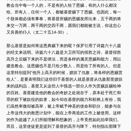
教会当中每一个人的，不是有的人给了恩赐，有的人什么都没
给。所有人，任何一个人，都被基督赐下了恩赐。也因此，每一
个肢体都必须有事奉，将基督所赐的恩赐发挥出来，五千两的将
来交一万两，两千两的交四千两，愿我们都能被主说，你这忠心
又良善的仆人（太二十五14-30）。
那么基督是如何将这恩典赐下来的呢？保罗引用了诗篇六十八篇
的经文来说明。诗篇六十八篇是大卫所写的得胜之诗。基督得胜
高升之后赐下来的不是律法，而是各样的属灵恩赐和能力，用以
建造教会。这恩赐也不是只给少数人，而是给了所有的人。但是
这里特别提到“他升上高天的时候，掳掠了仇敌，将各样的恩赐赏
给人”，是要表明我们这些归于基督的人就是基督从仇敌那里掳掠
来的战利品，基督又从这些人中拣选一部分人作为赏赐反赐给神
的百姓。基督建造他的教会的奇妙之处就在于，原本处于死亡和
罪的权下被奴役的奴隶，如今却在基督的能力和权柄上有份，我
们虽然卑微却被高举，被上帝赋予神圣的使命和职分，能参与在
上帝这伟大的救恩计划中，能在上帝再造的工作上被使用。这样
的作为超越了人们所能理解和想象的，上帝竟然如此抬举我们。
而且，这里使徒更是提到了基督的高升与降下，特别指出那降下