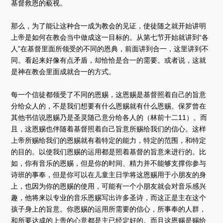
基督救恩的藐视。
那么，为了能让这种合一成为教会的见证，使徒随之就开始讲明
上帝是如何在教会当中做成这一目标的。从第七节开始就讲到“各
人”在基督里面所领受的不同的恩典，前面讲到合一，这里讲到不
同。看起来好像有点矛盾，却恰恰是合一的需要。或者说，这就
是神在教会里面成就合一的方式。
每一个信徒都领受了不同的恩赐，这恩赐是基督照着自己的旨意
分给众人的，不是我们想要有什么恩赐就有什么恩赐。保罗曾在
其他书信说恩赐乃是圣灵随己意分给各人的（林前十二11）。而
且，这恩赐也伴随着基督照着自己旨意所赐给我们的信心。这样
上帝所赐给我们的恩赐就有着特定的能力，特定的范围，和特定
的目的。以使我们恩赐的运用都是照着基督的旨意来进行的。比
如，你有音乐的恩赐，但是你的时间、精力并不能够支撑你参与
诗班的事奉，但是你可以在儿童主日学将这恩赐用于小朋友的身
上，也因为你的恩赐的使用，可能有一个小朋友就会对音乐感兴
趣，他将来以专业的音乐恩赐写出许多圣诗，而这正是主在这个
孩子身上的旨意。你恩赐的运用所需要的信心，所事奉的人群，
和所要达成的上帝的心意都是主已经定好的。而且这恩赐是赐给