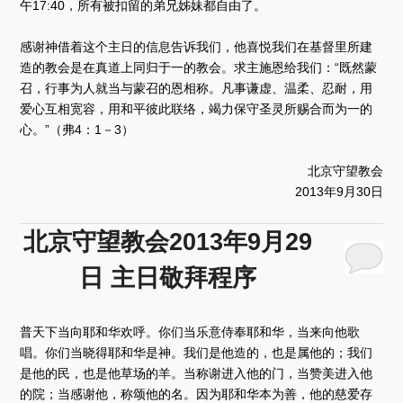
午17:40，所有被扣留的弟兄姊妹都自由了。
感谢神借着这个主日的信息告诉我们，他喜悦我们在基督里所建
造的教会是在真道上同归于一的教会。求主施恩给我们：“既然蒙
召，行事为人就当与蒙召的恩相称。凡事谦虚、温柔、忍耐，用
爱心互相宽容，用和平彼此联络，竭力保守圣灵所赐合而为一的
心。”（弗4：1－3）
北京守望教会
2013年9月30日
北京守望教会2013年9月29
日 主日敬拜程序
普天下当向耶和华欢呼。你们当乐意侍奉耶和华，当来向他歌
唱。你们当晓得耶和华是神。我们是他造的，也是属他的；我们
是他的民，也是他草场的羊。当称谢进入他的门，当赞美进入他
的院；当感谢他，称颂他的名。因为耶和华本为善，他的慈爱存