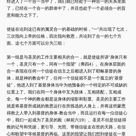
经进入了一个合一当中了，我们就已经处于一种合一的关系里面
了，已经在一个合一的群体中了，并且也处于一个必须合一的旨
意和能力之下了。
使徒在论到这已有的属灵合一的基础的时候，“一”共出现了七次，
三次指向上帝的位格，四次指向救恩，共论到了合一的七个方
面。这七个方面可以分为三组：
第一组是与圣灵的工作主要相关的合一，就是使徒所讲“身体只有
一个，圣灵只有一个，同有一个指望”（弗四4）。在身体层面的
合一表现在任何一个信徒在信主之后都进入到了耶稣基督的身
体，就是神的教会中了，任何一个信徒就不是一个孤立的“基督
徒”，他进入到了基督身体当中为他预备的一个特定的不可或缺的
位置上了。我们在同一个身体中互为肢体，互相搭配，互相成
全。每一个神的教会都是这身体的缩影和彰显。圣灵的主要工作
就是将基督所成就的救恩运行在所拣选的人身上，并将这些蒙恩
得救之人带入到基督的身体-教会当中，而且运行在每一位信徒心
中，我们一起成为了圣灵的殿（林前六19）。圣灵不但是信徒得
救的记号和凭据，更引导、光照、带领信徒走在世的天路，在信
心和盼望中等候基督的再临。这里的指望让我们想到使徒在一章