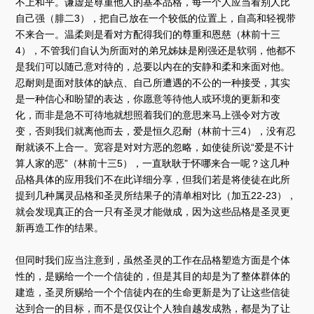
不上和平。谦虚是尊重他人的基本品格，每一个人应当看别人比
自己强（腓二3），把自己放在一个较低的位置上，自高和轻视带
不来合一。温柔则是看对方配得我们的尊重和恩慈（林前十三
4），不管我们自认为所面对的弟兄姊妹是刚强还是软弱，他都不
是我们可以随己意对待的，总要以内在的安静和柔和来面对他。
忍耐则是面对肢体的缺点、自己所遭遇的不公的一种接受，其实
是一种信心和盼望的表达，你愿意等待他人或环境的更新和变
化，而非是急不可待地就想照着我们的意思来马上强令对方改
变，否则我们就离他而去，爱是恒久忍耐（林前十三4），没有忍
耐就谈不上合一。宽容是对对方恶的忽略，如使徒所说“爱是不计
算人家的恶”（林前十三5），一直耿耿于怀哪来合一呢？这几种
品格具体的应用我们不在此详细分享，但我们若是将使徒在此所
提到几种属灵品格和圣灵所结果子的清单相对比（加五22-23），
就会发现真正的合一只有圣灵才能做成，因为这些品格是圣灵更
新再造工作的结果。
但同时我们应当注意到，虽然圣灵的工作在品格塑造方面是个体
性的，是赐给一个一个信徒的，但是其目的却是为了整体群体的
建造，圣灵所赐给一个个信徒内在的生命更新是为了让这些信徒
达到合一的目标，而不是仅仅让个人独自越发成熟，都是为了让