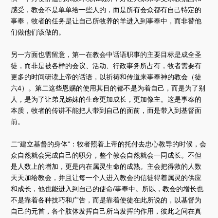
感受，教会不是单单给一些人的，而是所有会众都有自己特定的
事奉，牧者的任务是让自己所牧养的羊进入到事奉中，而非替他
们做他们该做的。
另一方面也需留意，第一在教会中话语职事的主要目标是成全圣
徒，而非是被各样的会议、活动、行政事务所占有，牧者需要有
更多的时间研读上帝的话语，以祈祷和传道来事奉神的教会（徒
六4）。第二这些恩赐的使用其目的都不是为着自己，而是为了别
人，是为了让弟兄姊妹的生命更加成长，更加像主。这是事奉的
本质，牧者的传讲不能把人带到自己的面前，而是带入到基督面
前。
二“建立基督的身体”：牧者照着上帝的托付去忠心教导的时候，会
众自然就会完成自己的职分，整个教会自然就会一同成长。不但
是人数上的增加，更是内在属灵生命的成熟。主会把得救的人数
天天加给教会，并且让每一个人进入教会的信徒得着属灵的供应
和成长，他也能进入到自己的使命/事奉中。所以，教会的增长也
不是靠着各种技巧和广告，而是靠着使徒在此所说的，以基督为
自己的元首，各个肢体发挥自己所当发挥的作用，彼此之间在真