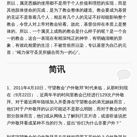
所以，属灵恩赐的使用都不是用于个人价值和理想的实现，而是
其他肢体使命的完成，是为了教会整体的建造。教会要成为基督
的见证不是靠着几个人，相反有几个人的见证不好却能影响整个
教会，令世人对上帝对教会轻看。故此，基督信仰在本质上是整
体的。所以，一个属灵上成熟的教会是什么样子的呢？是一个合
一的教会，这合一表现在有精深纯正的神学，有明确清晰的异
象，有彼此相爱的生活；不被世俗所沾染，专以基督为自己的元
首；“竭力保守圣灵所赐合而为一的心”。
简讯
1、2011年4月10日，守望教会“户外敬拜”时代来临，从那时到现
在（9月22日），近两年半的时间里教会已经进行129次户外敬
拜。对于最近两年陆续加入并委身在守望教会的弟兄姊妹而言，
他们对于户外敬拜的认识可能还不是那么明朗，而对于教会外的
部分肢体而言，他们或从网络上了解到只言片语，或道听途说把
户外敬拜看成某种不当的行为，提出“你们为什么非要户外？”