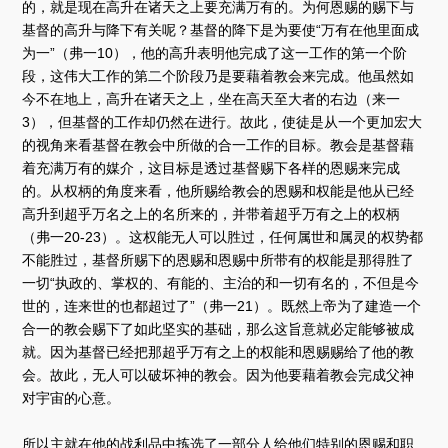
的，就是现在高升在诸天之上要充满万有的。为何恩赐的赐下与
基督的高升与降下有关呢？基督的降下是为要使“万有在他里面成
为一”（弗一10），他的高升表明他完成了这一工作的第一个阶
段，这伟大工作的第二个阶段乃是要藉着教会来完成。他虽然如
今不在地上，高升在诸天之上，坐在高天至大者的右边（来一
3），但基督的工作却仍然在进行。故此，使徒是从一个更加宏大
的视角来看基督在教会中所做的合一工作的目标。教会是基督藉
着充满万有的媒介，这目标是透过基督赐下各样的恩赐来完成
的。从权柄的角度来看，他所赐给教会的恩赐和权能是他从已经
高升到超乎万名之上的名所来的，并带着超乎万有之上的权柄
（弗一20-23）。这权能无人可以胜过，任何属世和属灵的权势都
不能胜过，基督所赐下的恩赐和恩赐中所带有的权能是那得胜了
一切“执政的、掌权的、有能的、主治的和一切有名的，不但是今
世的，连来世的也都超过了”（弗一21）。既然上帝为了建造一个
合一的教会赐下了如此坚实的基础，那么这旨意就必定能够被成
就。因为基督已经把那超乎万有之上的权能和恩赐赐给了他的教
会。故此，无人可以破坏神的教会。因为他要藉着教会完成父神
对宇宙的心意。
所以主就在他的战利品中拣选了一部分人给他们特别的恩赐和职