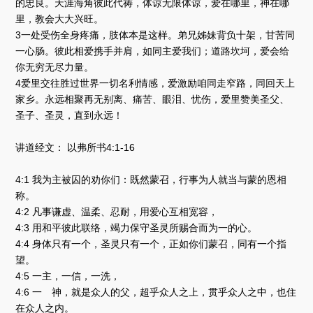
的忠良。天涯海角彼此代祷，体谅无限体谅，爱在哪里，神在哪
里，教会大大兴旺。
3一处受伤全身疼痛，肢体本是这样。弟兄姊妹背负十架，甘苦同
一心肠。彼此相爱携手并肩，如同主爱我们；道路坎坷，爱会给
你无穷无尽力量。
4爱里交往胜过世界一切名利情感，爱激励咱同走窄路，同回天上
家乡。永远相聚再无别离、痛苦、眼泪、忧伤，爱里赞美圣父、
圣子、圣灵，直到永远！
讲道经文： 以弗所书4:1-16
4:1 我为主被囚的劝你们：既然蒙召，行事为人就当与蒙的恩相
称。
4:2 凡事谦虚、温柔、忍耐，用爱心互相宽容，
4:3 用和平彼此联络，竭力保守圣灵所赐合而为一的心。
4:4 身体只有一个，圣灵只有一个，正如你们蒙召，同有一个指
望。
4:5 一主，一信，一洗，
4:6 一 神，就是众人的父，超乎众人之上，贯乎众人之中，也住
在众人之内。