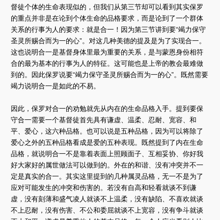
督徒个体的生命表现似的，但我们从第三节却可以看到其实保罗
的重点并非是在论到个体生命的品格要求，而是论到了一个群体
关系的行事为人的要求：就是合一！因为第三节讲到要“竭力保守
圣灵所赐合而为一的心”。对这几种美德的提及是为了实现合一。
这也说明合一是基督身体里最为重要的关系，是与蒙恩身份相符
合的最为基本的行事为人的特征。这可能也是上帝的教会最难做
到的。因此保罗说要“竭力保守圣灵所赐合而为一的心”。既然需要
竭力说明合一是如此的不易。
因此，保罗对合一的劝勉就先从内在的生命品格入手。提到要保
守合一需要一个基督徒首先具有谦虚、温柔、忍耐、宽容、和
平、爱心，这六种品格。也可以说是五种品格，因为可以将除了
爱心之外的五种品格看成是爱的五种表现。既然提到了内在生命
品格，就说明合一不是靠着表面上照顾面子、互相妥协、你好我
好大家好的属世做法可以做到的。外在的和谐、没有冲突并不一
定是真实的合一。其实这里提到的几种属灵品格，无一不是为了
应对可能发生的冲突和伤害的。若没有自高和轻看就谈不到谦
虚，没有刻薄和盛气凌人就谈不上温柔，没有缺陷、不喜欢就谈
不上忍耐，没有伤害、不公和委屈就谈不上宽容，没有争斗就谈