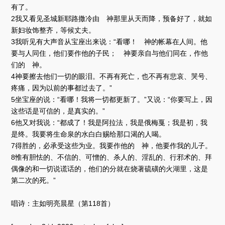
有了。
2我又看见圣城新耶路撒冷由 神那里从天而降，预备好了，就如
新妇妆饰整齐，等候丈夫。
3我听见有大声音从宝座出来说：“看哪！ 神的帐幕在人间。他
要与人同住，他们要作他的子民； 神要亲自与他们同在，作他
们的 神。
4神要擦去他们一切的眼泪。不再有死亡，也不再有悲哀、哭号、
疼痛，因为以前的事都过去了。”
5坐宝座的说：“看哪！我将一切都更新了。”又说：“你要写上，因
这些话是可信的，是真实的。”
6他又对我说：“都成了！我是阿拉法，我是俄梅戛；我是初，我
是终。我要将生命泉的水白白赐给那口渴的人喝。
7得胜的，必承受这些为业。我要作他的 神，他要作我的儿子。
8惟有胆怯的、不信的、可憎的、杀人的、淫乱的、行邪术的、拜
偶像的和一切说谎话的，他们的分就在烧著硫磺的火湖里，这是
第二次的死。”
唱诗：主如明亮晨星（第118首）