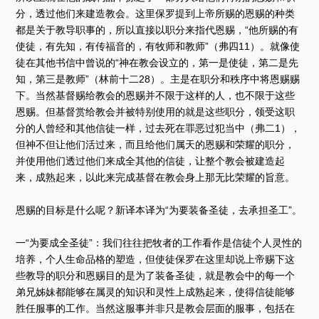
分，透过他们来建造教会。这里保罗提到上帝所赐的恩赐的种类
都是关于教导职事的，所以直接以职分来指代恩赐，“他所赐的有
使徒，有先知，有传福音的，有牧师和教师”（弗四11）。就像使
徒在其他书信中曾说的“神在教会设立的，第一是使徒，第二是先
知，第三是教师”（林前十二28）。主是在职分和秩序中将恩赐赐
下。当然基督赐给教会的恩赐并不限于这样的人，也不限于这些
恩赐。但基督赏给教会并被特别使用的就是这些职分，领受这职
分的人曾经和其他信徒一样，过去死在罪恶过犯当中（弗二1），
但神不但让他们活过来，而且给他们属天的恩赐和荣耀的职分，
并使用他们透过他们来成全其他的信徒，让整个教会被建造起
来，成熟起来，以此来完成基督在教会身上那无比荣耀的旨意。
恩赐的目标是什么呢？新译本译为“为要装备圣徒，去承担圣工”。
一“为要成全圣徒”：我们往往把牧者的工作看作是信徒个人灵性的
培养，个人生命品格的塑造，但使徒保罗在这里却说上帝赐下这
些教导的职分和恩赐目的是为了装备圣徒，就是教会中的每一个
弟兄姊妹都能够在属灵的知识和灵性上成熟起来，使得信徒能够
胜任服事的工作。当然这服事并非只是教会层面的服事，包括在