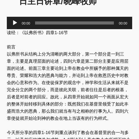
日主日讲章/晓峰牧师
音
00:00
00:00
频
读经：《以弗所书》四章1-16节
播
放
器
前言
以弗所书从结构上分为清晰的两大部分，第一个部分是一到三
章，主要是真理层面的论述，四到六章是第二部分主要是应用层
面的论述。前面三章主要论到上帝在教会中所赐予的那种属天的
尊贵、荣耀和浩大的恩典与能力，并论到上帝在救恩历史中对教
会的心意和作为。在使徒保罗的观念中，神学和生活从来就不是
完全分立的两个部分，而是彼此关联，前者往往是后者的根基，
后者是对前者的回应。故此，从四章开始就如同一个画面从宏大
的整体开始转移到具体的部分：既然我们在基督里领受了如此丰
盛而浩大的恩典，那么我们就当有与之相称的行事为人。四到六
章使徒就开始论到神的教会在地上当该有的行为样式。
今天所分享的四章1-16节则重点谈到了教会在基督里的合一与多