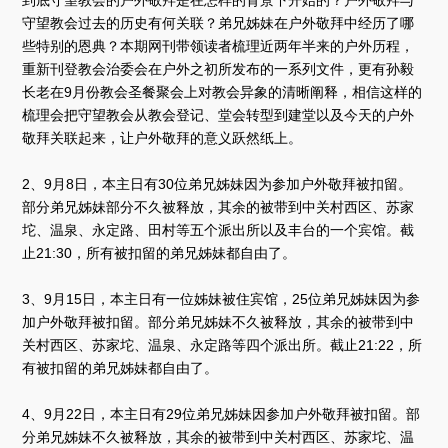
到底守望教会的户外敬拜是在怎样的背景下开始的？户外敬拜与
守望教会过去的历史有何关联？弟兄姊妹在户外敬拜中经历了哪
些特别的恩典？本期网刊带领读者梳理近两年半来的户外历程，
重新刊登教会治委会在户外之初所发布的一系列文件，更有孙毅
长老在9月份教会圣餐聚会上对教会异象的清晰阐释，相信这样的
梳理会把守望教会从教会登记、堂会转型到建堂以及今天的户外
敬拜关联起来，让户外敬拜的意义跃然纸上。
2、9月8日，本主日有30位弟兄姊妹因为参加户外敬拜被扣留。
部分弟兄姊妹部分不久被释放，其余的被带到中关村西区、苏家
坨、温泉、永定路、田村等五个派出所以及丰台的一个宾馆。截
止21:30，所有被扣留的弟兄姊妹都自由了。
3、9月15日，本主日有一位姊妹被住宾馆，25位弟兄姊妹因为参
加户外敬拜被扣留。部分弟兄姊妹不久被释放，其余的被带到中
关村西区、苏家坨、温泉、永定路等四个派出所。截止21:22，所
有被扣留的弟兄姊妹都自由了。
4、9月22日，本主日有29位弟兄姊妹因参加户外敬拜被扣留。部
分弟兄姊妹不久被释放，其余的被带到中关村西区、苏家坨、温