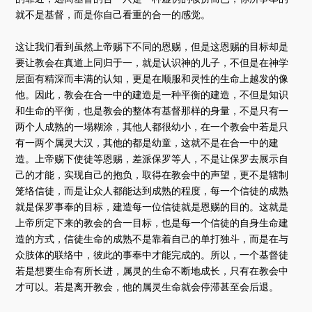
就不是基督，而是你自己看重的合一的感觉。
这让我们看到虽然上帝赐下不同的恩赐，但是这恩赐的目标却是
要让教会在真道上同归于一，就是认识神的儿子，不但是在神学
层面有精深而丰满的认知，更是在顺服和灵性的生命上越发的像
他。因此，教会在合一中的建造是一种平衡的建造，不但是知识
和生命的平衡，也是教会的整体有基督那样的身量，不是只有一
两个人成熟的一塌糊涂，其他人都很幼小，在一个教会中若是只
有一两个属灵大汉，其他的都是幼童，这就不是在合一中的建
造。上帝赐下使徒等恩赐，差派保罗等人，不是让保罗去展示自
己的才能，实现自己的抱负，取得在教会中的声望，更不是辖制
笼络信徒，而是让众人都能达到成熟的程度，每一个信徒的成熟
就是保罗事奉的目标，建造每一位信徒就是恩赐的目的。这就是
上帝所定下来的教会的合一目标，也是每一个信徒的自身生命建
造的方式，信徒生命的成熟不是靠着自己的单打独斗，而是在与
众肢体的联络中，彼此的事奉中才能完成的。所以，一个基督徒
若是想要生命有所长进，属灵的生命不断地成长，只有在教会中
才可以。若是离开教会，他的属灵生命就会停滞甚至会后退。