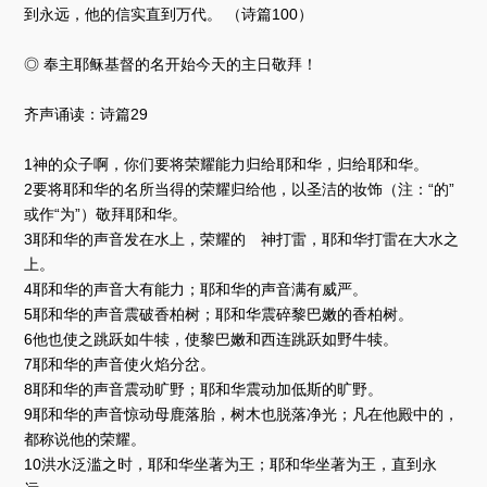
到永远，他的信实直到万代。 （诗篇100）
◎ 奉主耶稣基督的名开始今天的主日敬拜！
齐声诵读：诗篇29
1神的众子啊，你们要将荣耀能力归给耶和华，归给耶和华。
2要将耶和华的名所当得的荣耀归给他，以圣洁的妆饰（注：“的”
或作“为”）敬拜耶和华。
3耶和华的声音发在水上，荣耀的 神打雷，耶和华打雷在大水之
上。
4耶和华的声音大有能力；耶和华的声音满有威严。
5耶和华的声音震破香柏树；耶和华震碎黎巴嫩的香柏树。
6他也使之跳跃如牛犊，使黎巴嫩和西连跳跃如野牛犊。
7耶和华的声音使火焰分岔。
8耶和华的声音震动旷野；耶和华震动加低斯的旷野。
9耶和华的声音惊动母鹿落胎，树木也脱落净光；凡在他殿中的，
都称说他的荣耀。
10洪水泛滥之时，耶和华坐著为王；耶和华坐著为王，直到永