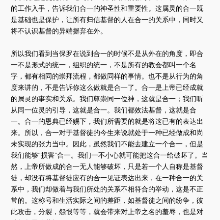
的工作入手，告诉我们合一的神圣性和重要性。这属灵的合一既
是基础也是保护，让所有归信基督的人在合一的关系中，同时又
将不认识基督的异端摒弃在外。
所以我们看到当保罗在说到合一的时候不是从外在的角度，即合
一不是形式的统一，组织的统一，不是所有的教会都叫一个名
字，都有相同的崇拜流程，都做同样的事情。也不是从行为的角
度来讲的，不是告诉你这么做就是合一了。合一是上帝已经成就
的属灵的事实和关系。我们尊崇同一位神，这就是合一；我们听
从同一位灵的引导，这就是合一。我们都效法基督，这就是合
一。合一的恩典已经赐下，我们所需要的就是将这已有的表达出
来。所以，合一对于基督徒的今生来说就处于一种已经做成和尚
未实现的张力当中。因此，虽然我们不能去建立一个合一，但是
我们能够“损害”合一。我们一不小心就可能把这合一给破坏了。当
然，上帝所做成的合一无人能够破坏，只是若一个人自称是基督
徒，却没有将基督徒应有的合一见证表达出来，在一种合一的关
系中，我们却做着与我们所处的关系不相符合的举动，这是不正
常的。这称号和生活实际之间的差距，如基督徒之间的纷争，彼
此攻击，分裂，怨恨等等，就会带来对上帝之名的羞辱，也是对