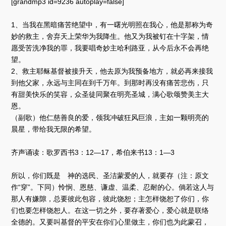
[grandmp3 id=9236 autoplay=false]
1、当我在黑暗痛苦绝望中，有一曙光明照在我心，他是那称为奇
妙的救主，舍弃天上荣华为我降生。他又为我被钉在十字架，情
愿受苦洗净我的罪，我要唱奇妙主哈利路亚，从今后永不会再绝
望。
2、救主耶稣基督被接升天，他去原为我预备地方，就必再来接我
到他父家，永远与主同在到千万年。到那时再没有痛苦悲伤，只
有甜美快乐的笑容，众圣徒同聚在明亮圣城，满心歌颂赞美主大
恩。
（副歌）他仁慈善良的爱，领我冲破狂风巨浪，主如一颗明亮的
晨星，带给我无限的希望。
齐声诵读：歌罗西书3：12—17，希伯来书13：1—3
所以，你们既是 神的选民、圣洁蒙爱的人，就要存（注：原文
作“穿”。下同）怜悯、恩慈、谦虚、温柔、忍耐的心。倘若这人与
那人有嫌隙，总要彼此包容，彼此饶恕；主怎样饶恕了你们，你
们也要怎样饶恕人。在这一切之外，要存著爱心，爱心就是联络
全德的。又要叫基督的平安在你们心里做主，你们也为此蒙召，