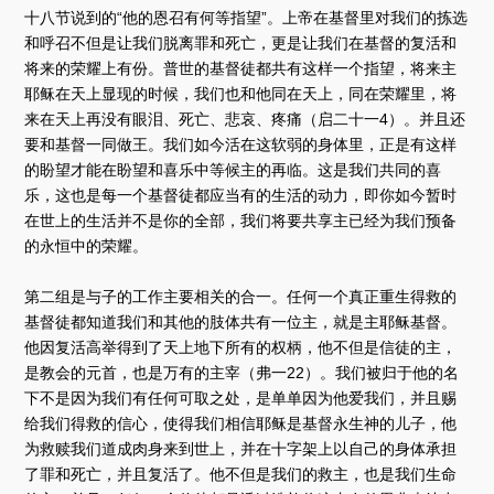
十八节说到的“他的恩召有何等指望”。上帝在基督里对我们的拣选
和呼召不但是让我们脱离罪和死亡，更是让我们在基督的复活和
将来的荣耀上有份。普世的基督徒都共有这样一个指望，将来主
耶稣在天上显现的时候，我们也和他同在天上，同在荣耀里，将
来在天上再没有眼泪、死亡、悲哀、疼痛（启二十一4）。并且还
要和基督一同做王。我们如今活在这软弱的身体里，正是有这样
的盼望才能在盼望和喜乐中等候主的再临。这是我们共同的喜
乐，这也是每一个基督徒都应当有的生活的动力，即你如今暂时
在世上的生活并不是你的全部，我们将要共享主已经为我们预备
的永恒中的荣耀。
第二组是与子的工作主要相关的合一。任何一个真正重生得救的
基督徒都知道我们和其他的肢体共有一位主，就是主耶稣基督。
他因复活高举得到了天上地下所有的权柄，他不但是信徒的主，
是教会的元首，也是万有的主宰（弗一22）。我们被归于他的名
下不是因为我们有任何可取之处，是单单因为他爱我们，并且赐
给我们得救的信心，使得我们相信耶稣是基督永生神的儿子，他
为救赎我们道成肉身来到世上，并在十字架上以自己的身体承担
了罪和死亡，并且复活了。他不但是我们的救主，也是我们生命