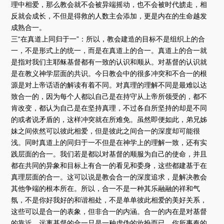
理中相爱，那么教会就不会被异端摇动，也不会被时代掳走，相
反就会成长，不但是得救的人数主会添加，更是内在的生命越发
成熟合一。
三“在真道上同归于一”：所以，教会建造的目标不是组织上的合
一，不是形式上的统一，而是在真道上的合一。真道上的合一就
是指对我们主耶稣基督都有一致的认识和顺从。对基督的认识就
是在教义神学层面的共识。今日教会中的很多冲突和不合一的根
源是对上帝话语的解读有着不同。对真理的理解不同是最难以达
致合一的，因为每个人都以自己是在持守从上帝所领受的，都不
肯改变，都认为自己是在坚持真理，不过各自所坚持的却是不同
的或者说矛盾的，这样冲突就在所难免。虽然即便如此，弟兄姊
妹之间依然可以彼此相爱，但是彼此之间合一的深度却可能很
浅。同时真道上的同归于一不但是在神学上的理解一致，还有实
践层面的合一。我们若是都以对基督的顺服为自己的使命，并且
都在共同的异象和目标上有合一的看见和委身，这些都建基于在
真理层面的合一。这可以说是教会合一的深度追求，是解决教会
其他争端的根本所在。所以，合一不是一种其乐融融的祥和气
氛，不是你好我好的和谐相处，不是单单彼此相爱的美好关系，
这些可以是合一的表象，但非合一的内涵。合一的内在是对基督
的靠近，远离基督的合一只是一种虚伪的妆扮而已，你所事奉的