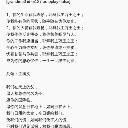
[grandmp3 id=5127 autoplay=false]
1、你的生命藉我表彰，耶稣我主万王之王；
使我能有你的形状，随事随在为你发光。
2、你的大爱藉我宣扬，耶稣我主万王之王；
使我作你反光明镜，将你荣美昭显与人。
你的工作我愿担当，耶稣我主万王之王；
全心全力由你支配，凭你差遣绝不推诿。
忧喜甘苦与你共尝，耶稣我主万王之王；
成为你的忠心伴侣，一生一世跟主到底。
共颂：主祷文
我们在天上的父，
愿人都尊你的名为圣。
愿你的国降临。
愿你的旨意行在地上，如同行在天上。
我们日用的饮食，今日赐给我们。
免我们的债，如同我们免了人的债。
不叫我们遇见试探，救我们脱离凶恶。