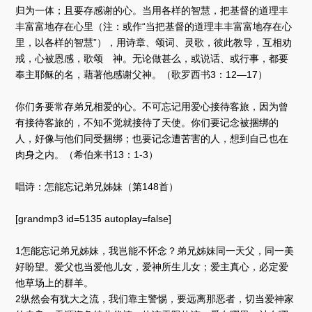
归为一体；且要存感谢的心。当用各样的智慧，把基督的道理丰
丰富富地存在心里（注：或作“当把基督的道理丰丰富富地存在心
里，以各样的智慧”），用诗章、颂词、灵歌，彼此教导，互相劝
戒，心被恩感，歌颂 神。无论做甚么，或说话、或行事，都要
奉主耶稣的名，藉著他感谢父神。（歌罗西书3：12—17）
你们务要常存弟兄相爱的心。不可忘记用爱心接待客旅，因为曾
有接待客旅的，不知不觉就接待了天使。你们要记念被捆绑的
人，好像与他们同受捆绑；也要记念遭苦害的人，想到自己也在
肉身之内。（希伯来书13：1-3）
唱诗：怎能忘记弟兄姊妹（第148首）
[grandmp3 id=5135 autoplay=false]
1怎能忘记弟兄姊妹，我岂能不怀念？弟兄姊妹同一天父，同一美
好盼望。爱父也当爱他儿女，爱神所生儿女；爱主真心，必定爱
他草场上的群羊。
2纵然会有犹大之流，我们靠主警惕，要远离那恶者，切当爱神家