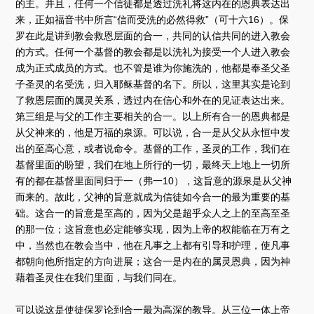
的主。并且，任何一个信徒都是透过洗礼将这内在的恩典表达出
来，正如福音书中所言“信而受洗的必然得救”（可十六16）。保
罗在此是讲到教会救恩层面的合一，共同的认信共同的进入教会
的方式。任何一个基督的教会都是以洗礼为接受一个人进入教会
成为正式成员的方式。也不管是谁为你施洗的，他都是奉圣父圣
子圣灵的名受洗，归入耶稣基督的名下。所以，这里其实是论到
了救恩层面的属灵关系，透过内在信心和外在的见证表达出来。
第三组是与父的工作主要相关的合一。以上所有合一的恩典都是
从父神来的，他是万福的泉源。可以说，合一是从父从永恒中发
出的至高心意，或者说命令。基督的工作，圣灵的工作，我们在
基督里面的盼望，我们在地上所行的一切，最终天上地上一切所
有的都在基督里面同归于一（弗一10），这旨意的源泉是从父神
而来的。故此，父神的旨意就成为信徒如今合一的最为重要的基
础。这合一的旨意是至高的，因为父是超乎众人之上的至高至圣
的那一位；这旨意也必定能够实现，因为上帝的权能临在万有之
中，当然也在教会当中，他在凡事之上都有引导和护理，使凡事
都朝向他所指定的方向进展；这合一是内在的属灵恩典，因为神
藉着圣灵住在我们里面，与我们同在。
可以说这是使徒保罗论到合一最为高深的教导。从三位一体上帝