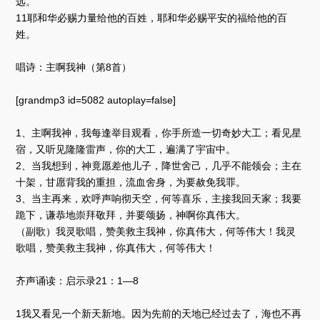
远。
11耶和华必赐力量给他的百姓，耶和华必赐平安的福给他的百
姓。
唱诗：主啊我神（第8首）
[grandmp3 id=5082 autoplay=false]
1、主啊我神，我每逢举目观看，你手所造一切奇妙大工；看见星
宿，又听见隆隆雷声，你的大工，遍满了宇宙中。
2、当我想到，神竟愿差他儿子，降世舍己，几乎不能领会；主在
十架，甘愿背我的重担，流血舍身，为要赦免我罪。
3、当主再来，欢呼声响彻天空，何等喜乐，主接我回天家；我要
跪下，谦恭地崇拜敬拜，并要颂扬，神啊你真伟大。
（副歌）我灵歌唱，赞美救主我神，你真伟大，何等伟大！我灵
歌唱，赞美救主我神，你真伟大，何等伟大！
齐声诵读：启示录21：1—8
1我又看见一个新天新地。因为先前的天地已经过去了，海也不再