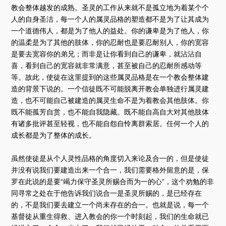
教会整体越发的成熟。圣灵的工作从来就不是孤立地为着某个个
人的自身圣洁，每一个人的属灵品格的塑造都不是为了让其成为
一个道德伟人，都是为了他人的益处。你的谦卑是为了他人，你
的温柔是为了其他的肢体，你的忍耐也是要忍耐别人，你的宽容
是要去宽容你的弟兄；而非是让你看到自己的谦卑，就沾沾自
喜，看到自己的宽容就非常满意，甚至被自己的忍耐所感动等
等。故此，使徒在这里提到的这些属灵品格是在一个教会整体建
造的背景下说的。一个信徒既不可能脱离开教会单独进行属灵建
造，也不可能自己被建造的属灵生命不是为着教会其他肢体。你
既不能孤芳自赏，也不能自我隐藏。既不能自高自大对其他肢体
有诸多批评甚至轻视，也不能自怨自怜离群索居。任何一个人的
成长都是为了整体的成长。
虽然使徒是从个人灵性品格的角度切入来论及合一的，但是使徒
并没有说我们要建造出来一个合一，我们需要格外留意的是，保
罗在此说的是要“竭力保守圣灵所赐合而为一的心”，这个劝勉的非
同寻常之处在于他告诉我们说合一是圣灵所赐的，是已经存在
的，不是我们要去建立一个尚未存在的合一。也就是说，每一个
基督徒从重生得救、进入教会的你一个时刻起，我们的生命就已