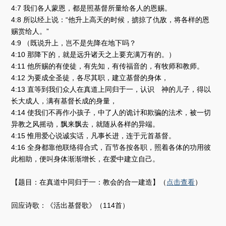
4:7 我们各人蒙恩，都是照基督所量给各人的恩赐。
4:8 所以经上说：“他升上高天的时候，掳掠了仇敌，将各样的恩
赐赏给人。”
4:9 （既说升上，岂不是先降在地下吗？
4:10 那降下的，就是远升诸天之上要充满万有的。）
4:11 他所赐的有使徒，有先知，有传福音的，有牧师和教师。
4:12 为要成全圣徒，各尽其职，建立基督的身体，
4:13 直等到我们众人在真道上同归于一，认识 神的儿子，得以
长大成人，满有基督长成的身量，
4:14 使我们不再作小孩子，中了人的诡计和欺骗的法术，被一切
异教之风摇动，飘来飘去，就随从各样的异端。
4:15 惟用爱心说诚实话，凡事长进，连于元首基督。
4:16 全身都靠他联络得合式，百节各按各职，照着各体的功用彼
此相助，便叫身体渐渐增长，在爱中建立自己。
【题目：在真道中同归于一：教会的合一建造】（
点击查看
）
回应诗歌：《活出基督歌》（114首）