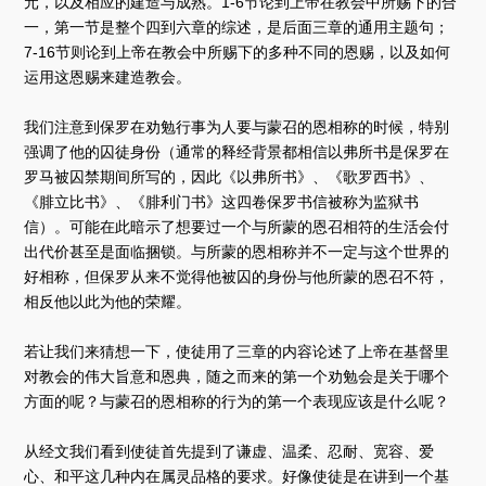
元，以及相应的建造与成熟。1-6节论到上帝在教会中所赐下的合
一，第一节是整个四到六章的综述，是后面三章的通用主题句；
7-16节则论到上帝在教会中所赐下的多种不同的恩赐，以及如何
运用这恩赐来建造教会。
我们注意到保罗在劝勉行事为人要与蒙召的恩相称的时候，特别
强调了他的囚徒身份（通常的释经背景都相信以弗所书是保罗在
罗马被囚禁期间所写的，因此《以弗所书》、《歌罗西书》、
《腓立比书》、《腓利门书》这四卷保罗书信被称为监狱书
信）。可能在此暗示了想要过一个与所蒙的恩召相符的生活会付
出代价甚至是面临捆锁。与所蒙的恩相称并不一定与这个世界的
好相称，但保罗从来不觉得他被囚的身份与他所蒙的恩召不符，
相反他以此为他的荣耀。
若让我们来猜想一下，使徒用了三章的内容论述了上帝在基督里
对教会的伟大旨意和恩典，随之而来的第一个劝勉会是关于哪个
方面的呢？与蒙召的恩相称的行为的第一个表现应该是什么呢？
从经文我们看到使徒首先提到了谦虚、温柔、忍耐、宽容、爱
心、和平这几种内在属灵品格的要求。好像使徒是在讲到一个基