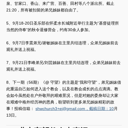
泉、甘家口、香山、来广营、百善、田村等八个派出所。截止
21:20，所有被扣留的弟兄姊妹都自由了。
5、9月18-20日圣乐部在怀柔水长城附近举行主题为“基督徒理所
当然的侍奉”的秋令退修营会，约有30余人参加。
6、9月7日李震弟兄/谢敏姊妹在主里共结连理，众弟兄姊妹前去
观礼并送上祝福。
7、9月21日李峰弟兄/刘芸姊妹在主里共结连理，众弟兄姊妹前去
观礼并送上祝福。
8、下一期（56期）《@ 守望》的主题是“我和守望”，弟兄姊妹借
此重温自己如何进入这个教会，以及在教会成长的点点滴滴。教
会如今虽然处在户外敬拜的艰难景况，但是对她的委身却让大家
在艰难中格外经历神的恩典，盼望听到更多弟兄姊妹精彩的故
事！投稿信箱：
shwchurch3+ej@gmail.com，截稿日期：10
月
13日。