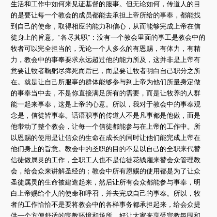
生活和工作中如何来见证基督的服事。但无论如何，传道人的目
的是要让每一个教会的成员都能去承担上帝所给的事奉，都能找
到自己的使命，取得相应的能力和信心，从而能够完成上帝在信
徒身上的旨意。“各尽其职”：没有一个教会里面的事工是教会中的
牧者可以完全担当的，无论一个人多么的有恩赐，有体力，有精
力，教会中的事奉要求永远超过他的能力所及，这并非是上帝有
意要让牧者鞠躬尽瘁死而后已，而是要让牧者明白自己职分之所
在。就是让自己所服事的群体能够参与到上帝为他们所量身定做
的事奉当中去，不是你直接满足所有的需要，而是让牧养的人群
能一起来事奉，这是上帝的心意。所以，我对于教会中的事奉观
念是，信徒皆事奉。话语职事的传道人不是凡事都是他做，而是
他带动了整个教会，让每一个信徒都能参与在上帝的工作中。所
以恩赐的使用是让信众的生命在成长的同时让他们能完成上帝在
他们身上的旨意。教会中的圣职的目的不是以自己的全职来代替
信徒做属灵的工作，全职工人也不是信徒花钱雇来替会众管理教
会，给会众来讲解圣经的；教会中所有恩赐的使用都是为了让众
圣徒属灵的生命被建造起来，然后让所有会众都能参与事奉，明
白上帝赐给个人的使命和呼召，并去完成自己的事奉。所以，牧
者的工作恰恰不是要将教会中的各样事务都承担起来，给会众提
供一个方便舒适的宗教环境和场所，好让大家来享受宗教氛围和