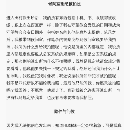
候问室拒绝被拍照
进入田村派出所后，我的所有东西包括手机、书、眼镜都被收
缴，跟上次在西区所一样，除了我在守望教会受洗的日期和成为
守望教会会友日期外，包括姓名的其他信息均未提供，笔录之
后，我被带到候问室。作笔录的警察突然到候问室说要给我拍
照，我问为什么要给我拍照呢，他说是所里的内部规定，我说所
里内部规定也要服从公安系统的规定啊，如果是公安系统的规
定，那么别的派出所为什么不拍照呢，既然是规定就请拿规定我
要看看，他说他要去找一下规定给我看，然后还问我为什么不让
拍照呢，我说侵犯我肖像权，我还说据我所知罪犯才被拍照呢，
我不是罪犯所以不能给我拍照，最后他只能问我，你愿意被拍照
吗？我回答：不愿意，他就走了。直到我被允许离开派出所，也
没有找到规定给我看，也没有再来要求给我拍照。
陪伴与问候
因为我无法把信息发出来，知道HB姊妹一定会很着急，可是我真