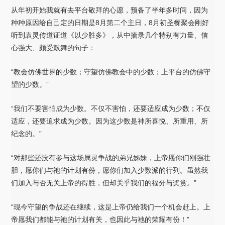
从年初开始我就有去平台敬拜的心愿，预备了半年多时间，因为
种种原因给自己定的日期是8月第二个主日，8月初圣餐聚会刚好
听到袁灵传道证道《以少胜多》，从中摘录几个特别有力量、信
心强大、颇受鼓舞的句子：
“教会仿佛世界的少数；守望仿佛教会中的少数；上平台的仿佛守
望的少数。”
“我们不要害怕成为少数。不仅不害怕，还要适应成为少数；不仅
适应，还要追求成为少数。因为这少数是神所喜悦、所重用、所
纪念的。”
“对那些还没有参与这场属灵争战的弟兄姊妹，上帝愿你们刚强壮
胆，愿你们与祂的计划有份，愿你们加入少数派的行列。虽然我
们加入与否无关上帝的得胜，但却关乎我们的福分与奖赏。”
“现今守望的争战还在继续，这是上帝仍给我们一个机会赶上。上
帝愿我们都能与祂的计划有关，也因此与祂的荣耀有份！”