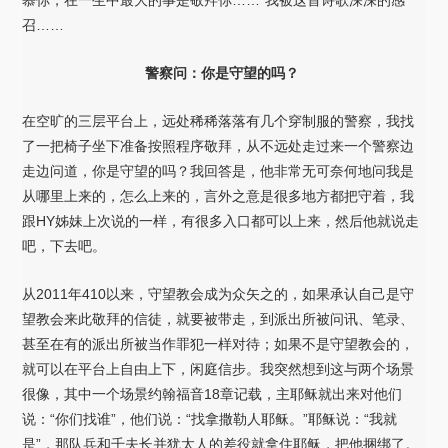
慕你，在一生中最大的事是敬拜你……”我被这首诗歌深深的感
召……
警察问：你是守望的吗？
在空旷的三层平台上，远处稀稀落落有几个穿制服的警察，我找
了一把椅子坐下准备按照程序敬拜，从不远处走过来一个警察边
走边问道，你是守望的吗？我回答是，他非常无可奈何地问我是
从哪里上来的，怎么上来的，言外之意是很多地方都把守着，我
跟HY姊妹上次说的一样，有很多入口都可以上来，然后他就说走
吧，下去吧。
从2011年410以来，守望教会成为众矢之的，如果承认自己是守
望教会来此敬拜的信徒，就要被带走，到派出所被问讯、笔录、
甚至在有的派出所被当作罪犯一样对待；如果不是守望教会的，
就可以在平台上自由上下，闲庭信步。我突然想到这与两个场景
很像，其中一个场景约翰福音18章记载，主耶稣就出来对他们
说：“你们找谁”，他们说：“找拿撒勒人耶稣。”耶稣说：“我就
是”，那队兵和千夫长并犹太人的差役就拿住耶稣，把他捆绑了。