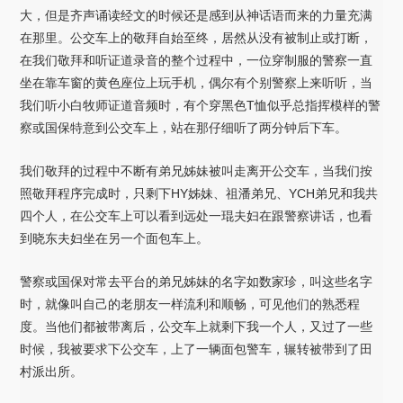
大，但是齐声诵读经文的时候还是感到从神话语而来的力量充满
在那里。公交车上的敬拜自始至终，居然从没有被制止或打断，
在我们敬拜和听证道录音的整个过程中，一位穿制服的警察一直
坐在靠车窗的黄色座位上玩手机，偶尔有个别警察上来听听，当
我们听小白牧师证道音频时，有个穿黑色T恤似乎总指挥模样的警
察或国保特意到公交车上，站在那仔细听了两分钟后下车。
我们敬拜的过程中不断有弟兄姊妹被叫走离开公交车，当我们按
照敬拜程序完成时，只剩下HY姊妹、祖潘弟兄、YCH弟兄和我共
四个人，在公交车上可以看到远处一琨夫妇在跟警察讲话，也看
到晓东夫妇坐在另一个面包车上。
警察或国保对常去平台的弟兄姊妹的名字如数家珍，叫这些名字
时，就像叫自己的老朋友一样流利和顺畅，可见他们的熟悉程
度。当他们都被带离后，公交车上就剩下我一个人，又过了一些
时候，我被要求下公交车，上了一辆面包警车，辗转被带到了田
村派出所。