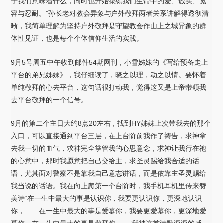
于我们意味着什么，同时也开始操练我们生命中的爱、诚实、宽
容与忍耐。”孙长老对教会异象与户外敬拜两者关系讲解得透彻清
晰，我简单理解为坚持户外敬拜是守望教会作山上之城异象的群
体性见证，也是每个个体信仰生活的实践。
9月5号周五中午收到邮件54期网刊，小雪姊妹的《写给预备走上
平台的弟兄姊妹》，我仔细读了，晓之以理，动之以情。要怀着
单纯敬拜的心去平台，这句话很打动我，觉得这又是上帝带领我
去平台敬拜的一个信号。
9月的第二个主日大约8点20左右，找到HY姊妹上次带我去的那个
入口，可以直接通到平台三层，在上台阶前我作了祷告，求神拿
去我一切的血气，求神完全掌管我的心思意念，求神让我行在祂
的心意中，那时我愿意把自己交给主，求圣灵赐给我合适的话
语，尤其面对警察不是靠我自己意志讲话，而是依靠主圣灵赐给
我当说的话语。我在向上爬第一个台阶时，我手机耳机里传来赞
美诗“在一生中最大的事是认识你，我要更认识你，更深地认识
你，……在一生中最大的事是爱慕你，我要更爱慕你，更深地爱