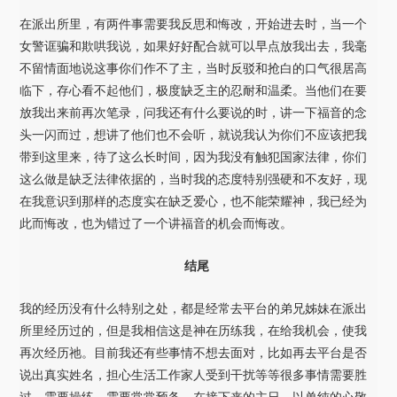
在派出所里，有两件事需要我反思和悔改，开始进去时，当一个
女警诓骗和欺哄我说，如果好好配合就可以早点放我出去，我毫
不留情面地说这事你们作不了主，当时反驳和抢白的口气很居高
临下，存心看不起他们，极度缺乏主的忍耐和温柔。当他们在要
放我出来前再次笔录，问我还有什么要说的时，讲一下福音的念
头一闪而过，想讲了他们也不会听，就说我认为你们不应该把我
带到这里来，待了这么长时间，因为我没有触犯国家法律，你们
这么做是缺乏法律依据的，当时我的态度特别强硬和不友好，现
在我意识到那样的态度实在缺乏爱心，也不能荣耀神，我已经为
此而悔改，也为错过了一个讲福音的机会而悔改。
结尾
我的经历没有什么特别之处，都是经常去平台的弟兄姊妹在派出
所里经历过的，但是我相信这是神在历练我，在给我机会，使我
再次经历祂。目前我还有些事情不想去面对，比如再去平台是否
说出真实姓名，担心生活工作家人受到干扰等等很多事情需要胜
过，需要操练，需要常常预备，在接下来的主日，以单纯的心敬