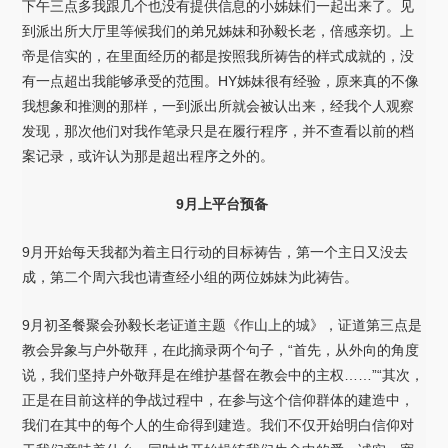
下午三点多我跟几个也没有提供信息的小姊妹们一起出来了。见
到派出所大厅里等候我们的弟兄姊妹和孙毅长老，倍感亲切。上
帝是信实的，在里面经历的都是按照我所祷告的样式成就的，没
有一点超出我能够承受的范围。HY姊妹很有经验，原来真的不像
我想象和推测的那样，一到派出所就会被认出来，经我个人观察
发现，那次他们对我作笔录只是在履行程序，并不查看以前的档
案记录，或许认为那是超出程序之外的。
9
月上平台预备
9月开始每天我都为着主日行动的目标祷告，第一个主日又没去
成，第二个周六我也请查经小组的两位姊妹为此祷告。
9月初圣餐聚会孙毅长老证道主题《作山上的城》，证道第三点是
教会异象与户外敬拜，在此摘录两个句子，“首先，从外向的角度
说，我们坚持户外敬拜是在维护基督在教会中的主权……”“其次，
正是在目前这样的争战过程中，在参与这个信仰群体的建造中，
我们在其中的每个人的生命得到建造。我们不仅开始明白信仰对