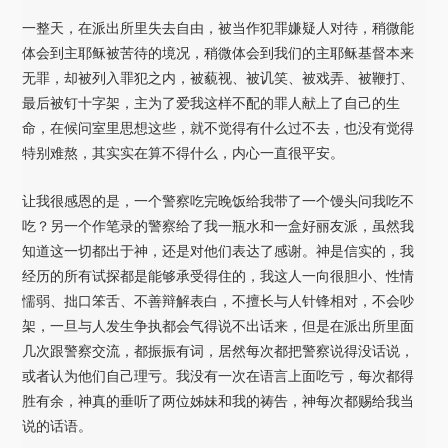
一整天，在派出所里失去自由，被当作犯罪嫌疑人对待，稍微能
体会到主耶稣被苦待的境况，稍微体会到我们的主耶稣基督本来
无罪，却被列入罪犯之内，被藐视、被讥笑、被戏弄、被鞭打、
最后被钉十字架，主为了爱我这样不配的罪人献上了自己的生
命，在候问室里思想这些，就不觉得有什么过不去，也没有觉得
特别难熬，其实实在算不得什么，内心一直很平安。
让我很感恩的是，一个警察吃完晚饭给我带了一个馒头问我吃不
吃？另一个作笔录的警察给了我一瓶水和一盒好丽友派，虽然我
知道这一切都出于神，还是对他们表达了感谢。神是信实的，我
经历的所有试探都是能够承受得住的，我这人一向很胆小、性情
懦弱、拙口笨舌、不善辩解表白，不擅长与人针锋相对，不会吵
架，一旦与人发生争执都会气得说不出话来，但是在派出所里面
几次跟警察交流，都振振有词，居然每次都把警察说得没话说，
或者认为他们自己理亏。我没有一次在语言上面吃亏，每次都得
胜有余，神真的垂听了两位姊妹和我的祷告，神每次都赐给我当
说的话语。