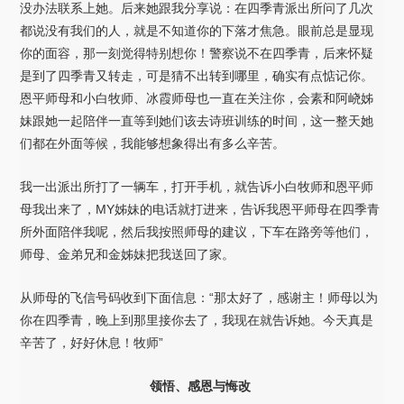
没办法联系上她。后来她跟我分享说：在四季青派出所问了几次
都说没有我们的人，就是不知道你的下落才焦急。眼前总是显现
你的面容，那一刻觉得特别想你！警察说不在四季青，后来怀疑
是到了四季青又转走，可是猜不出转到哪里，确实有点惦记你。
恩平师母和小白牧师、冰霞师母也一直在关注你，会素和阿峣姊
妹跟她一起陪伴一直等到她们该去诗班训练的时间，这一整天她
们都在外面等候，我能够想象得出有多么辛苦。
我一出派出所打了一辆车，打开手机，就告诉小白牧师和恩平师
母我出来了，MY姊妹的电话就打进来，告诉我恩平师母在四季青
所外面陪伴我呢，然后我按照师母的建议，下车在路旁等他们，
师母、金弟兄和金姊妹把我送回了家。
从师母的飞信号码收到下面信息：“那太好了，感谢主！师母以为
你在四季青，晚上到那里接你去了，我现在就告诉她。今天真是
辛苦了，好好休息！牧师”
领悟、感恩与悔改