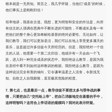
根本就是一无所知。简言之，我几乎怀疑，当他们“成圣”的时候，
他们事实上是刚刚归信！
坦率地讲，我喜欢古道。我想，更为明智和安全的作法是，向所
有信主的人强调在恩典中不断长进的可能性，不断成长及每一年
把他们的整个身心更加奉献给基督的绝对必要性。无论如何，让
我们教导，我们可以更加圣洁，我们可以在地上享受更多属天的
喜乐，这是超过许多信徒今天所经历的。但是，我拒绝对一个信
主的人说，他需要一个第二次归信，他或许有一天会由一个飞
跃，进入到一种完全成圣的状态中。我拒绝这么教导，是因为我
在圣经中看不到如何这样教训的根据。我拒绝这么教导，是因为
这种说法完全有害的倾向，它令谦卑温柔之人沮丧，令肤浅无
知、自欺之人自我膨胀，直至极其危险的程度。
7.
第七点，也是最后一点，教导信徒不要想太多与罪争战的事
情，只要把自己“交托给上帝”，把自己消极地交在基督的手中，
这样明智吗？这符合上帝话语的规模吗？我对此表示怀疑。