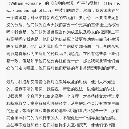
（William Romaine）的《信仰的生活、行事与得胜》（The life,
walk and triumph of faith）中读到的教导。然而，我必须表达的
一个盼望是，对圣洁持新观点的弟兄们，要小心，不要造成无意
义的分裂。他们认为在今天我们需要一个更高的基督徒生活标准
吗？我也是。他们认为基督应当作为成圣以及称义的根源和主宰
被高举吗？我也是。他们认为信徒应当被更多劝勉去靠信心生活
吗？我也是。他们认为我们应当向信徒更加强调，与上帝的亲密
同行是喜乐和为主所用的秘诀吗？我也是。在所有这些事上我们
都一致。但是如果他们想要再往前走一步，那么我就要请他们当
心他们走向哪里，他们要对他们所讲的有非常清楚明晰的解释。
最后，我必须凭着爱心反对在教导成圣的时候，使用人不知道
的、模糊不清的用词。我要说，新造的说法，以偏概全的讲法，
以损害另一个真理为代价来高举一个真理，对某些经文发挥过度
和断章取义，寓意解释和强解经文，从中解出圣灵没有放在里面
的意思，带着轻蔑和毒恨谈论那些和我们看法不完全一致、没有
完全按照我们的方式行事的人，不能促进一个倡导圣洁的运动。
这些事不造就和睦；它们却使许多人互相厌恶，使他们保持距