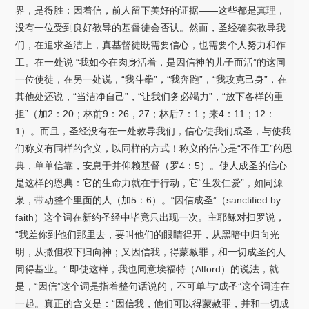
界，是得胜；因着信，前人留下美好的证据——这些都是真理，
没有一位受到良好教导的基督徒会否认。然而，圣经确实教导我
们，在追求圣洁上，真基督徒既需要信心，也需要个人努力和作
工。在一处说 “我如今在肉身活着，是因信神的儿子而活”的这同
一位使徒，在另一处说，“我斗拳”，“我奔跑”，“我攻克己身”，在
其他处还说，“当洁净自己”，“让我们务必竭力”，“放下各样的重
担”（加2：20；林前9：26，27；林后7：1；来4：11；12：
1）。而且，圣经没有在一处教导我们，信心使我们成圣，与使我
们称义有同样的含义，以同样的方式！称义的信心是“不作工”的恩
典，单单信靠，安息于并仰赖基督（罗4：5）。使人成圣的信心
是这样的恩典：它的生命力就在于行动，它“生发仁爱”，如同源
泉，带动整个里面的人（加5：6）。“因信成圣”（sanctified by
faith）这个词在新约圣经中毕竟只出现一次。主耶稣对扫罗说，
“我差你到他们那里去，要叫他们的眼睛得开，从黑暗中归向光
明，从撒但权下归向神；又因信我，得蒙赦罪，和一切成圣的人
同得基业。” 即使这样，我也同意埃福特（Alford）的说法，就
是，“因信”这个词是指着整句话说的，不可单与“成圣”这个词连在
一起。真正的含义是：“因信我，他们可以得蒙赦罪，并和一切成