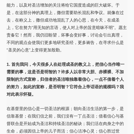
能力，以及对圣洁增加的关注将给它国度造成的巨大破坏。于
是，在这部分神的真理上，撒但需要助长混乱和争议。就像在过
去，在称义上，撒但成功地混乱了人的心思，在今天，在成圣
上，它在努力“用无知的言语，使人对上帝的旨意暗昧不明”。愿主
责备它！然而，我仍旧盼望，坏事会变好事，讨论会引出真理，
不同的观点会使我们更多地研究圣经，更多祷告，在寻求什么是
“圣灵的心意”上变得更加殷勤。
1.
首先我问，今天很多人在处理成圣的教义上，把信心当作唯一
需要的事，这是否是明智的？许多人以非常大胆、赤裸裸、不加
限制的方式宣称，归信者的圣洁唯独靠着信心，一点不借着个人
的努力，如此的宣称，是否明智？它符合上帝话语的规模吗？我
对此表示怀疑。
在基督里的信心是一切圣洁的根源；朝向圣洁生活的第一步，是
信靠基督；在我们信之前，我们没有一丁点圣洁；借着信心与基
督联合是开始成为圣洁和持续圣洁的秘诀；我们活在肉身之中的
生命，必须因信上帝的儿子而活；信心洁净心灵；信心胜过世