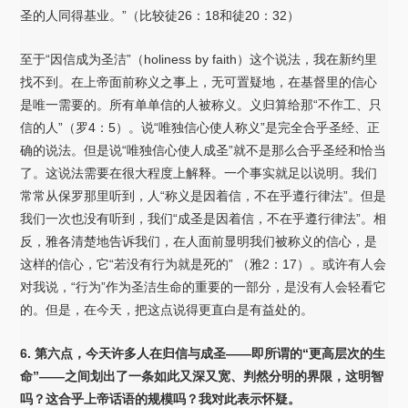
圣的人同得基业。”（比较徒26：18和徒20：32）
至于“因信成为圣洁”（holiness by faith）这个说法，我在新约里
找不到。在上帝面前称义之事上，无可置疑地，在基督里的信心
是唯一需要的。所有单单信的人被称义。义归算给那“不作工、只
信的人”（罗4：5）。说“唯独信心使人称义”是完全合乎圣经、正
确的说法。但是说“唯独信心使人成圣”就不是那么合乎圣经和恰当
了。这说法需要在很大程度上解释。一个事实就足以说明。我们
常常从保罗那里听到，人“称义是因着信，不在乎遵行律法”。但是
我们一次也没有听到，我们“成圣是因着信，不在乎遵行律法”。相
反，雅各清楚地告诉我们，在人面前显明我们被称义的信心，是
这样的信心，它“若没有行为就是死的” （雅2：17）。或许有人会
对我说，“行为”作为圣洁生命的重要的一部分，是没有人会轻看它
的。但是，在今天，把这点说得更直白是有益处的。
6.
第六点，今天许多人在归信与成圣——即所谓的“更高层次的生
命”——之间划出了一条如此又深又宽、判然分明的界限，这明智
吗？这合乎上帝话语的规模吗？我对此表示怀疑。