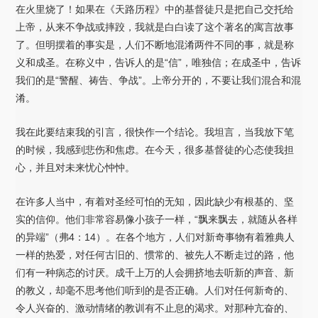
在火里烧了！如果在《天路历程》中的基督徒只是把自己交托给
上帝，从来不争战或摔跤，我就是白白读了这个著名的寓言故事
了。但明摆着的事实是，人们不断地混淆两件不同的事，就是称
义和成圣。在称义中，告诉人的是“信”，唯独信；在成圣中，告诉
我们的是“警醒、祷告、争战”。上帝分开的，不要让我们混合和混
淆。
我在此要结束我的引言，很快作一个结论。我坦言，当我放下笔
的时候，我感到悲伤和焦虑。在今天，很多基督徒的心态使我担
心，并且对未来忧心忡忡。
在许多人当中，有着对圣经可怕的无知，因此缺少有根基的、坚
实的信仰。他们非常容易像小孩子一样，“飘来飘去，就随从各样
的异端”（弗4：14）。在各个地方，人们对新奇事物有着雅典人
一样的热爱，对任何古旧的、惯常的、被先人不断走过的路，他
们有一种病态的讨厌。成千上万的人会拥挤地去听新的声音、新
的教义，却毫不思考他们听到的是否正确。人们对任何新奇的、
令人兴奋的、激动情绪的教训有不止息的渴求。对那种亢奋的、