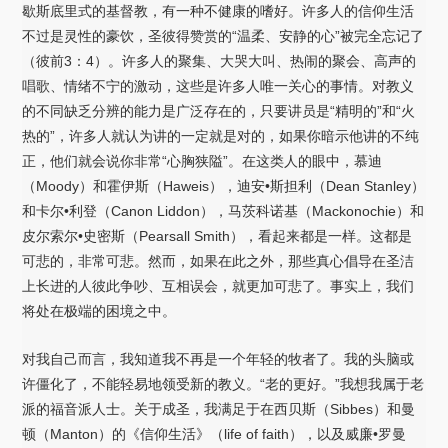
歇斯底里式的基督教，有一种不健康的嗜好。许多人的信仰生活
不过是灵性的豪饮，圣彼得赞赏的“温柔、安静的心”被完全忘记了
（彼前3：4）。许多人的聚集、大哭大叫、热闹的聚会、高声的
唱歌、情绪不宁的激动，这些是许多人唯一关心的事情。对教义
的不同缺乏分辨的能力是广泛存在的，只要讲员是“精明的”和“火
热的”，许多人就认为讲的一定就是对的，如果你暗示他讲的不纯
正，他们就会说你非常“心胸狭隘”。在这类人的眼中，慕迪
（Moody）和霍伊斯（Haweis），迪安•斯担利（Dean Stanley）
和卡尔•利登（Canon Liddon），马茨科诺基（Mackonochie）和
皮尔索尔•史密斯（Pearsall Smith），看起来都是一样。这都是
可悲的，非常可悲。然而，如果在此之外，那些真心倡导在圣洁
上长进的人彼此争吵、互相误会，就更加可悲了。事实上，我们
将处在极端的困境之中。
对我自己而言，我知道我不再是一个年轻的牧者了。我的头脑或
许僵化了，不能轻易地领受新的教义。“老的更好。”我想我属于老
派的福音派人士。关于成圣，我满足于在西贝斯（Sibbes）和曼
顿（Manton）的《信仰生活》（life of faith），以及威廉•罗曼