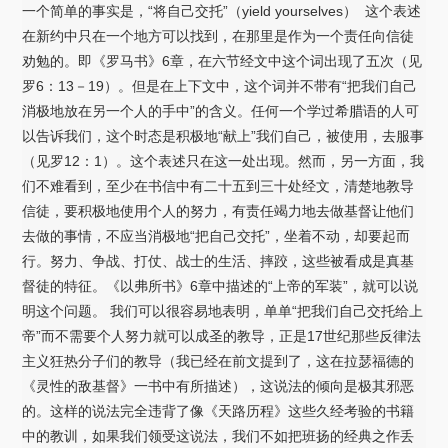
一个简单的事实是，“将自己交托”（yield yourselves） 这个表述
在新约中只在一个地方可以找到，在那里是作为一个责任向信徒
劝勉的。即《罗马书》6章，在六节经文中这个词出现了五次（见
罗6：13－19）。但是在上下文中，这个词并不带有“把我们自己
消极地放在另一个人的手中”的含义。任何一个学过希腊语的人可
以告诉我们，这个时态是积极地“献上”我们自己，被使用，去服事
（见罗12：1）。这个表述只在这一处出现。然而，另一方面，我
们不难看到，至少在书信中有二十五到三十处经文，清楚地教导
信徒，要积极地使用个人的努力，有责任竭力地去做基督让他们
去做的事情，不应当消极地“把自己交托”，坐着不动，却要起而
行。努力、争战、打仗、战士的生活、摔跤，这些被看成是真基
督徒的特征。《以弗所书》6章中描述的“上帝的军装”，就可以说
明这个问题。 我们可以很容易地表明，单单“把我们自己交托给上
帝”而不需要个人努力就可以成圣的教导，正是17世纪那些反律法
主义狂热分子们的教导（我已经在前文提到了，这在拉瑟福德的
《灵性的敌基督》一书中有所描述），这说法的倾向是极其邪恶
的。这样的说法完全违背了像《天路历程》这些久经考验的书籍
中的教训，如果我们领受这说法，我们不如把班扬的经典之作丢