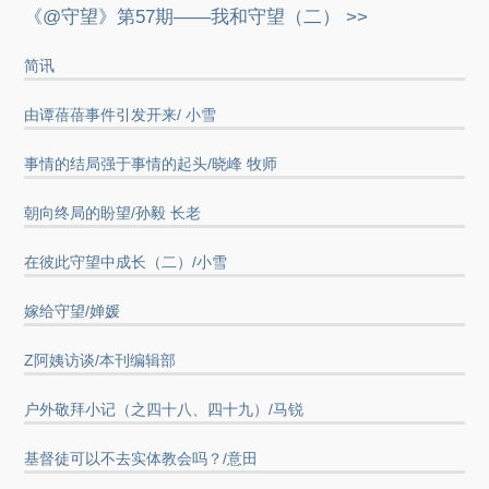
《@守望》第57期——我和守望（二） >>
简讯
由谭蓓蓓事件引发开来/ 小雪
事情的结局强于事情的起头/晓峰 牧师
朝向终局的盼望/孙毅 长老
在彼此守望中成长（二）/小雪
嫁给守望/婵媛
Z阿姨访谈/本刊编辑部
户外敬拜小记（之四十八、四十九）/马锐
基督徒可以不去实体教会吗？/意田