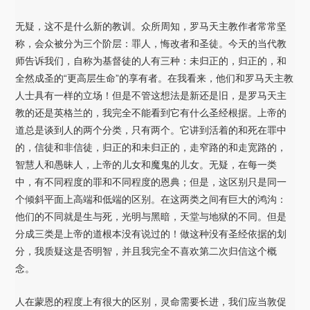
无疑，这不是什么新的教训。众所周知，罗马天主教作者常常坚
称，会众被分为三个阶层：罪人，悔改者和圣徒。今天的当代教
师告诉我们，自称为基督徒的人有三种：未归正的，归正的，和
全然成圣的“更高层生命”的享有者。在我看来，他们和罗马天主教
人士具有一样的立场！但是不管这想法是新还是旧，是罗马天主
教的还是英格兰的，我完全不能看到它有什么圣经根据。上帝的
道总是谈到人的两个分类，只有两个。它讲到活着的和死在罪中
的，信徒和非信徒，归正的和未归正的，走窄路的和走宽路的，
智慧人和愚昧人，上帝的儿女和魔鬼的儿女。无疑，在每一类
中，有不同程度的罪和不同程度的恩典；但是，这区别只是同一
个倾斜平面上高端和低端的区别。在这两类之间有巨大的鸿沟：
他们的不同就是生与死，光明与黑暗，天堂与地狱的不同。但是
分成三类是上帝的道根本没有说过的！做这种没有圣经依据的划
分，我质疑这是否明智，并且我完全不喜欢第二次归信这个概
念。
人在蒙恩的程度上有很大的区别，灵命需要长进，我们应当敦促