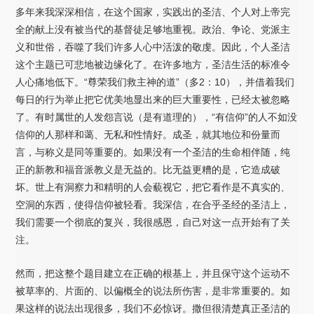
多年来我深深相信，在这个国家，实践出的圣洁、个人对上帝完
全的献上没有被当代的基督徒足够地重视。政治、争论、党派主
义和世俗，吞噬了我们许多人心中活泼的敬虔。因此，个人圣洁
这个主题已可悲地被边缘化了。在许多地方，圣洁生活的标准令
人心痛地低下。“尊荣我们救主神的道”（多2：10），并借着我们
每日的行为举止把它优美地显出来的巨大重要性，已经太被忽略
了。有时属世的人发怨言说（是有道理的），“有信仰”的人不如没
信仰的人那样和蔼、无私和性情好。成圣，就其地位和份量而
言，与称义是同等重要的。如果没有一个圣洁的生命相伴随，纯
正的新教和福音派教义是无益的。比无益更糟的是，它造成破
坏。世上有洞察力和精明的人会藐视它，把它看作是不真实的、
空洞的东西，使得信仰被轻看。我深信，在合乎圣经的圣洁上，
我们需要一个彻底的复兴，我很感恩，自己对这一点开始有了关
注。
然而，把这整个题目建立在正确的根基上，并且保守这个运动不
被草率的、片面的、以偏概全的说法所伤害，是非常重要的。如
果这样的说法出现很多，我们不必惊讶。撒但很清楚真正圣洁的