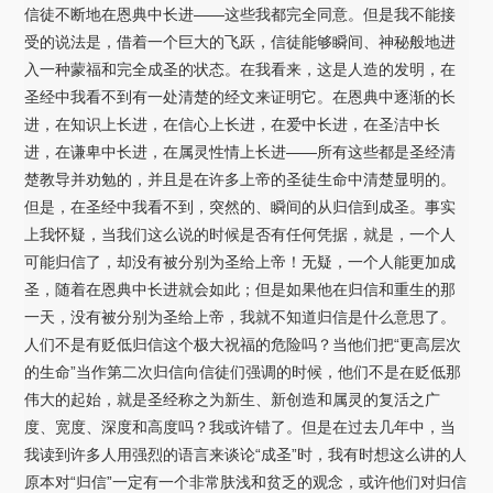
信徒不断地在恩典中长进——这些我都完全同意。但是我不能接
受的说法是，借着一个巨大的飞跃，信徒能够瞬间、神秘般地进
入一种蒙福和完全成圣的状态。在我看来，这是人造的发明，在
圣经中我看不到有一处清楚的经文来证明它。在恩典中逐渐的长
进，在知识上长进，在信心上长进，在爱中长进，在圣洁中长
进，在谦卑中长进，在属灵性情上长进——所有这些都是圣经清
楚教导并劝勉的，并且是在许多上帝的圣徒生命中清楚显明的。
但是，在圣经中我看不到，突然的、瞬间的从归信到成圣。事实
上我怀疑，当我们这么说的时候是否有任何凭据，就是，一个人
可能归信了，却没有被分别为圣给上帝！无疑，一个人能更加成
圣，随着在恩典中长进就会如此；但是如果他在归信和重生的那
一天，没有被分别为圣给上帝，我就不知道归信是什么意思了。
人们不是有贬低归信这个极大祝福的危险吗？当他们把“更高层次
的生命”当作第二次归信向信徒们强调的时候，他们不是在贬低那
伟大的起始，就是圣经称之为新生、新创造和属灵的复活之广
度、宽度、深度和高度吗？我或许错了。但是在过去几年中，当
我读到许多人用强烈的语言来谈论“成圣”时，我有时想这么讲的人
原本对“归信”一定有一个非常肤浅和贫乏的观念，或许他们对归信