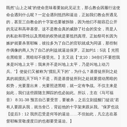
既然“山上之城”的使命意味着要如此见证主，那么教会因履行这使
命会遇到什么呢？一定会遇到抵挡和逼迫，正如我们教会所遇见
的，甚至三自教会的十字架也要被拆除，因为他们不能容忍公开
的见证和高举基督。这不是教会真的威胁了社会的安全，而是人
的私欲和罪性以及黑暗的权势就是要抵挡真理。正如祭司长因为
嫉妒就要杀害耶稣，彼拉多为了自己的官职就成为同谋，那些制
作偶像的商人为了自己的利益就逼迫保罗。正如约1：5说【 光照
在黑暗里，黑暗却不接受光。】主又说【“太10：34你们不要想我
来是叫地上太平；我来并不是叫地上太平，乃是叫地上动刀
兵。”】使徒们又被称为“搅乱天下的”，为什么？基督徒所到之处
真的就搅乱天下吗？不是，而是基督徒所到之处就要搅动黑暗的
权势，光要显出来，光要照进黑暗，就一定有争战。不仅主来是
如此，我们这些跟随主脚踪的也必如此。所以，主在《马可福
音》 8:31-38 预言自己要受苦，要被杀，之后立刻提醒门徒说“若
有人要跟从我，就当舍己，背起他的十字架来跟从我。”保罗也说
【提后3：12 我所忍受是何等的逼迫……不但如此，凡立志在基
督耶稣里敬虔度日的也都要受逼迫。】