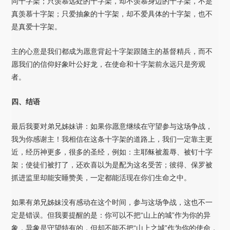
同十字架；只羡慕远处的十字架，却不羡慕身边的十字架，不是
真羡慕十字架；只爱抽象的十字架，却不爱具体的十字架，也不
是真爱十字架。
主的心意是我们都成为愿意背起十字架跟随主的基督精兵，而不
愿我们的信仰好象叶公好龙，在使命和十字架前永远只是旁观
者。
四、结语
最后我要对弟兄姊妹讲：如果你愿意继续在守望参与这场争战，
我为你感谢主！我相信在这条十字架的道路上，我们一定靠主更
近，经历神更多，很多的圣经，例如：主耶稣被羞辱、被钉十字
架；使徒们被打了，还欢喜以为是配为这名受苦；彼得、保罗被
抓进监里却能安睡赞美，一定都能活现在你们生命之中。
如果有弟兄姊妹没有感动在这个时间，参与这场争战，这也不一
定是错误。但我要提醒的是：你可以不把“山上的城”作为你的异
象，异象是守望特有的，但却不能不把“山上之城”作为你的使命，