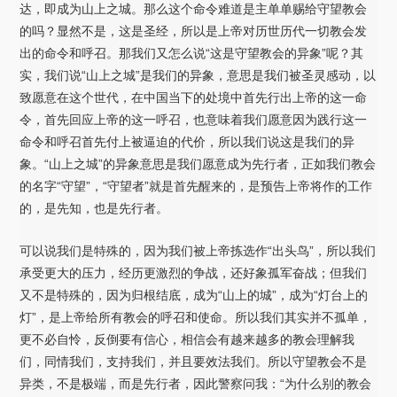
达，即成为山上之城。那么这个命令难道是主单单赐给守望教会
的吗？显然不是，这是圣经，所以是上帝对历世历代一切教会发
出的命令和呼召。那我们又怎么说“这是守望教会的异象”呢？其
实，我们说“山上之城”是我们的异象，意思是我们被圣灵感动，以
致愿意在这个世代，在中国当下的处境中首先行出上帝的这一命
令，首先回应上帝的这一呼召，也意味着我们愿意因为践行这一
命令和呼召首先付上被逼迫的代价，所以我们说这是我们的异
象。“山上之城”的异象意思是我们愿意成为先行者，正如我们教会
的名字“守望”，“守望者”就是首先醒来的，是预告上帝将作的工作
的，是先知，也是先行者。
可以说我们是特殊的，因为我们被上帝拣选作“出头鸟”，所以我们
承受更大的压力，经历更激烈的争战，还好象孤军奋战；但我们
又不是特殊的，因为归根结底，成为“山上的城”，成为“灯台上的
灯”，是上帝给所有教会的呼召和使命。所以我们其实并不孤单，
更不必自怜，反倒要有信心，相信会有越来越多的教会理解我
们，同情我们，支持我们，并且要效法我们。所以守望教会不是
异类，不是极端，而是先行者，因此警察问我：“为什么别的教会