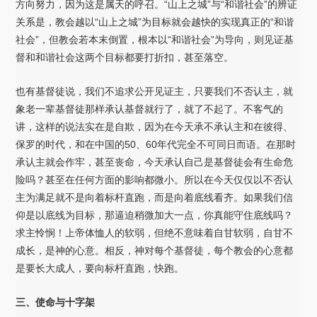
方向努力，因为这是属天的呼召。“山上之城”与“和谐社会”的辨证
关系是，教会越以“山上之城”为目标就会越快的实现真正的“和谐
社会”，但教会若本末倒置，根本以“和谐社会”为导向，则见证基
督和和谐社会这两个目标都要打折扣，甚至落空。
也有基督徒说，我们不追求公开见证主，只要我们不否认主，就
象老一辈基督徒那样承认基督就行了，就了不起了。不客气的
讲，这样的说法实在是自欺，因为在今天承不承认主和在彼得、
保罗的时代，和在中国的50、60年代完全不可同日而语。在那时
承认主就会作牢，甚至丧命，今天承认自己是基督徒会有生命危
险吗？甚至在任何方面的影响都微小。所以在今天仅仅以不否认
主为满足就不是向着标杆直跑，而是向着底线看齐。如果我们信
仰是以底线为目标，那逼迫稍微加大一点，你真能守住底线吗？
求主怜悯！上帝体恤人的软弱，但绝不意味着自甘软弱，自甘不
成长，是神的心意。相反，神对每个基督徒，每个教会的心意都
是要长大成人，要向标杆直跑，快跑。
三、使命与十字架