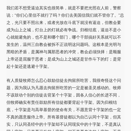
我们若不想受逼迫其实也很简单，就是不要把光照在人前，警察
说：“你们心里信不就行了吗？你们去美国信我们就不管你了。”总
之，光只要不照出来，或者光放在斗底下就没有逼迫，但教会要
成为山上之城，灯台上的灯就必有争战。归根结底，逼迫不是小
心就能避免的，也不是和哪个部门，哪个干部搞好关系就可以不
发生的，温州三自教会被拆不正说明这问题吗。这根本是光明与
黑暗的矛盾，是属神与属那恶者的冲突，教会必须抉择：是顺服
上帝还是屈服于恶者；是成为山上之城还是甘作斗下的灯；是背
起十架还是逃避十字架。
有人质疑牧师怎么忍心鼓励信徒去拘留所吃苦，我很奇怪这个问
题，因为我认为凡愿去拘留所吃苦的一定是被圣灵感动的。牧师
不该鼓动个别的信徒去背某个十字架，因各人信心的长进不同，
但牧师确实有责任鼓励所有信徒都要背起十字架。因为归根结
底，十字架是与高举基督的使命有关，不愿意背十字架的也一定
不真的愿意服侍上帝。所有基督徒都以为自己认同十字架，但其
实，只认同圣经中的十字架却不认同现实中的十字架，不是真认