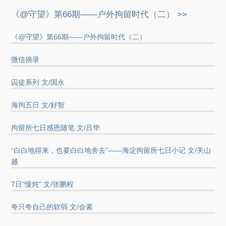
《@守望》第66期——户外拘留时代（二） >>
《@守望》第66期——户外拘留时代（二）
微信摘录
囚徒系列 文/国永
海拘五日 文/好智
拘留所七日感恩随笔 文/吕华
“白白地得来，也要白白地舍去”——海淀拘留所七日小记 文/关山
越
7日“慢炖” 文/张鹏程
夸只夸自己的软弱 文/会素