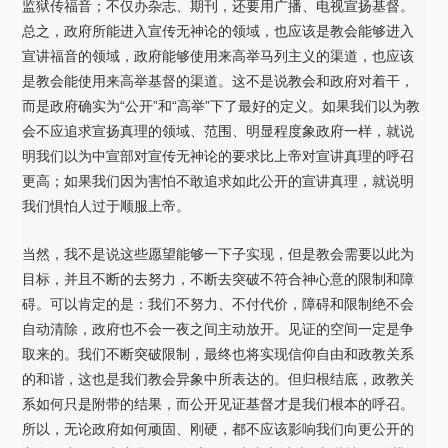
监狱传福音；不仅办杂志、期刊，还要用广播、电视宣扬基督。
总之，政府所能进入宣传无神论的领域，也应该是教会能够进入
宣讲福音的领域，政府能够使用来高举马列主义的渠道，也应该
是教会能使用来高举基督的渠道。这不是说教会和政府对着干，
而是政府确实为“公开”和“高举”下了最好的定义。如果我们以为教
会不应追求宣扬真理的领域、范围、明显程度象政府一样，就说
明我们以为中宣部对宣传无神论的要求比上帝对宣讲真理的呼召
更高；如果我们因为害怕不敢追求如此公开的宣讲真理，就说明
我们惧怕人过于顺服上帝。
当然，我不是说这些愿望能够一下子实现，但是教会需要以此为
目标，并且不断的去努力，不断去突破不符合神心意的限制和障
碍。可以肯定的是：我们不努力、不付代价，障碍和限制绝不会
自动清除，政府也不会一夜之间主动放开。见证的空间一定是争
取来的。我们不断突破限制，最终也将实现信仰自由和政教关系
的和谐，这也是我们教会异象中所表达的。但归根结底，政教关
系如何只是附带的结果，而公开见证基督才是我们根本的呼召。
所以，无论政府如何顽固、刚硬，都不应该影响我们向更公开的