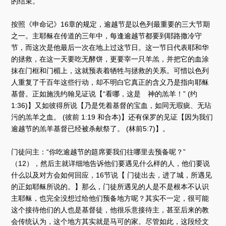
的结束。
按照《申命记》16章的规定，逾越节是以色列最重要的三大节期
之一。主耶稣在传道的三年中，每逢逾越节都要到耶路撒冷守
节，而这次是他最后一次在地上过这节日。这一节日代表耶和华
的拯救，在这一天要吃无酵饼，更要宰一只羊羔，并把它的血涂
抹在门框和门楣上，这就预表着牺牲与拯救的关系。可惜以色列
人重复了千百年这些行动，却不明白它真正的含义乃是指向耶稣
基督。正如施洗约翰见证说【“看哪，这是 神的羔羊！” (约
1:36)】又如彼得所说【乃是凭着基督的宝血，如同无瑕疵、无玷
污的羔羊之血。 (彼前 1:19 和合本)】还有保罗的见证【因为我们
逾越节的羔羊基督已经被杀献祭了。 (林前5:7)】。
门徒问主：“你吃逾越节的筵席要我们往哪里去预备呢？”
（12），然后主就详细地告诉他们要遇见什么样的人，他们要说
什么以及对方会如何回应，16节说【 门徒出去，进了城，所遇见
的正如耶稣所说的。】那么，门徒所遇见的人是不是根本不认识
主耶稣，也完全没想过给他们预备地方呢？其实不一定，很可能
这个接待他们的人也是基督徒，他很乐意接待主，甚至后来的教
会传统认为，这个地方其实就是马可的家。尽管如此，这段经文