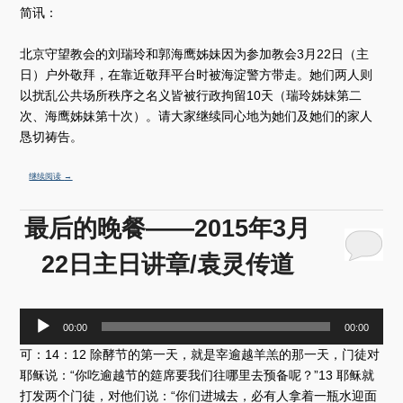
简讯：
北京守望教会的刘瑞玲和郭海鹰姊妹因为参加教会3月22日（主
日）户外敬拜，在靠近敬拜平台时被海淀警方带走。她们两人则
以扰乱公共场所秩序之名义皆被行政拘留10天（瑞玲姊妹第二
次、海鹰姊妹第十次）。请大家继续同心地为她们及她们的家人
恳切祷告。
继续阅读
→
最后的晚餐——2015年3月
22日主日讲章/袁灵传道
音
00:00
00:00
频
可：14：12 除酵节的第一天，就是宰逾越羊羔的那一天，门徒对
播
放
耶稣说：“你吃逾越节的筵席要我们往哪里去预备呢？”13 耶稣就
器
打发两个门徒，对他们说：“你们进城去，必有人拿着一瓶水迎面