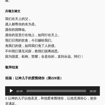
耀。
共颂主祷文
我们在天上的父，
愿人都尊你的名为圣。
愿你的国降临。
愿你的旨意行在地上，如同行在天上。
我们日用的饮食，今日赐给我们。
免我们的债，如同我们免了人的债。
不叫我们遇见试探，救我们脱离凶恶。
因为国度、权柄、荣耀，全是你的，直到永远。阿们！
敬拜结束
祝福：让神儿子的爱围绕你（第228首）
音
00:00
00:00
频
1 让神的儿子以他圣灵，和他爱来围绕你，让他充满你心，使你
播
放
灵满足。