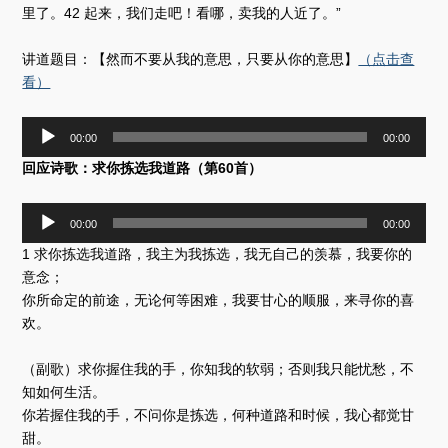
里了。42 起来，我们走吧！看哪，卖我的人近了。”
讲道题目：【然而不要从我的意思，只要从你的意思】
（点击查
看）
音
00:00
00:00
频
回应诗歌：求你拣选我道路（第60首）
播
放
器
音
00:00
00:00
频
1 求你拣选我道路，我主为我拣选，我无自己的羡慕，我要你的
播
放
意念；
器
你所命定的前途，无论何等困难，我要甘心的顺服，来寻你的喜
欢。
（副歌）求你握住我的手，你知我的软弱；否则我只能忧愁，不
知如何生活。
你若握住我的手，不问你是拣选，何种道路和时候，我心都觉甘
甜。