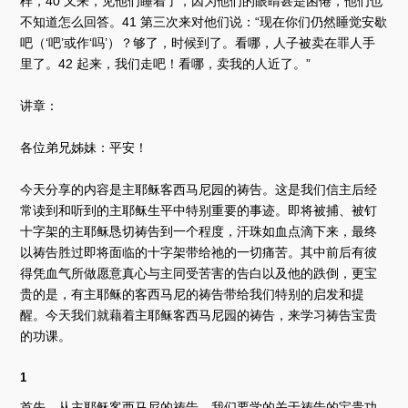
样，40 又来，见他们睡着了，因为他们的眼睛甚是困倦，他们也
不知道怎么回答。41 第三次来对他们说：“现在你们仍然睡觉安歇
吧（‘吧’或作‘吗’）？够了，时候到了。看哪，人子被卖在罪人手
里了。42 起来，我们走吧！看哪，卖我的人近了。”
讲章：
各位弟兄姊妹：平安！
今天分享的内容是主耶稣客西马尼园的祷告。这是我们信主后经
常读到和听到的主耶稣生平中特别重要的事迹。即将被捕、被钉
十字架的主耶稣恳切祷告到一个程度，汗珠如血点滴下来，最终
以祷告胜过即将面临的十字架带给祂的一切痛苦。其中前后有彼
得凭血气所做愿意真心与主同受苦害的告白以及他的跌倒，更宝
贵的是，有主耶稣的客西马尼的祷告带给我们特别的启发和提
醒。今天我们就藉着主耶稣客西马尼园的祷告，来学习祷告宝贵
的功课。
1
首先，从主耶稣客西马尼的祷告，我们要学的关于祷告的宝贵功