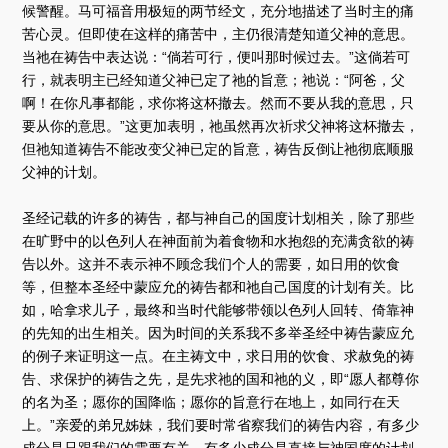
候警醒。马可福音用极短的两节经文，充分地描述了当时主的痛
苦心灵。但即使在这样的痛苦中，主仍很清楚知道父神的意思。
当祂在祷告中表达说：“倘若可行，便叫那时候过去。”这倘若可
行，就表明主已经知道父神已定了祂的旨意；祂说：“阿爸，父
啊！在你凡事都能，求你将这杯撤去。然而不要从我的意思，只
要从你的意思。”这更加表明，祂虽然再次祈求父神将这杯撤去，
但祂知道祷告不能改变父神已定的旨意，祷告反倒让祂彻底顺服
父神的计划。
圣经记载的许多的祷告，都与神自己的国度计划相关，除了那些
在旷野中的以色列人在神面前为着食物和水抱怨的充满贪欲的祷
告以外。这并不表示神不顾念我们个人的需要，如日用的饮食
等，但整本圣经中蒙应允的祷告都和祂自己国度的计划有关。比
如，哈拿求儿子，最终和当时代能够带领以色列人回转、倚靠神
的先知的出生相关。因为时间的关系我不多举圣经中祷告蒙应允
的例子来证明这一点。在主祷文中，求日用的饮食、求赦免的祷
告、求保护的祷告之先，是先求祂的国和祂的义，即“愿人都尊你
的名为圣；愿你的国降临；愿你的旨意行在地上，如同行在天
上。”亲爱的弟兄姊妹，我们要时常省察我们的祷告内容，有多少
成分是只跟我们的需要有关，有多少成分是直接与神国度的计划