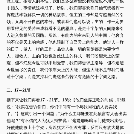
做工呢。按着人的本性，我们是多么希望没有危险也不用动一根
手指头，事情就这样成了。所以，我们都喜欢吹口仙气或者挥一
挥魔法棒就解决一切的神话故事。但主的工作却是有超自然的引
领，又离不开自然的本分。或者我们也可以说，主的工作一定要
用看得见的受苦来成就看不见的恩典，是走十字架的人间路来引
人进入荣耀的天国路。所以，有能力的主来到人的中间，他舍弃
的不仅是天上的荣耀，他也限制了自己天上的能力。他过人一样
的日子，做人一样的工作，品尝人生一切的苦楚都是为要怜悯
人，拯救人。主的门徒也当效法主的样式，我们盼望天上的荣
耀，但不幻想今世可以不用受苦，我们祷告求主引导，但不逃避
今世当尽的责任，我们依靠天上的大能，但这大能不是帮我们逃
避十字架，而是支持我们走这条劳苦又有危险的十字架之路。
二、17～21节
接下来让我们再看17～21节。18说【他们坐席正吃的时候，耶稣
说：“我实在告诉你们，你们中间有一个与我同吃的人要卖我
了。”】这就引出一个问题，“为什么主耶稣要在此预言有人会出卖
他呢？”有不信的人为犹大辩护说：“这是耶稣暗示门徒去出卖他，
好使他能够上十字架，所以犹大不但没有罪，反而只有犹大是体