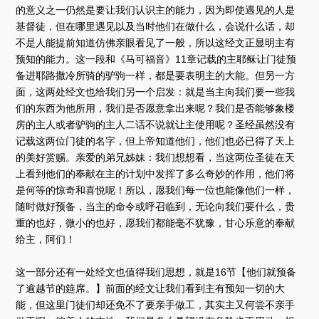
的意义之一仍然是要让我们认识主的能力，因为即使遇见的人是
基督徒，但在哪里遇见以及当时他们在做什么，会说什么话，却
不是人能提前知道仿佛亲眼看见了一般，所以这经文正显明主有
预知的能力。这一段和《马可福音》11章记载的主耶稣让门徒预
备进耶路撒冷所骑的驴驹一样，都是要表明主的大能。但另一方
面，这两处经文也给我们另一个启发：就是当主向我们要一些我
们的东西为他所用，我们是否愿意拿出来呢？我们是否能够象楼
房的主人或者驴驹的主人二话不说就让主使用呢？圣经虽然没有
记载这两位门徒的名字，但上帝知道他们，他们也必已得了天上
的美好赏赐。亲爱的弟兄姊妹：我们想想看，当这两位圣徒在天
上看到他们的奉献在主的计划中发挥了多么奇妙的作用，他们将
是何等的惊奇和喜悦呢！所以，愿我们每一位也能像他们一样，
随时做好预备，当主的命令或呼召临到，无论向我们要什么，贵
重的也好，微小的也好，愿我们都能毫不犹豫，甘心乐意的奉献
给主，阿们！
这一部分还有一处经文也值得我们思想，就是16节【他们就预备
了逾越节的筵席。】前面的经文让我们看到主有预知一切的大
能，但这里门徒们却还免不了要亲手做工，其实主又何尝不亲手