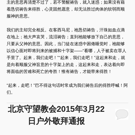
主的意思再清楚不过了，若不警醒祷告，就入迷惑；如果没有藉
着恳切祷告来得胜，心灵固然愿意，却无法胜过肉体的软弱而顺
服神的意思。
我们的主却完全相反。在客西马尼，祂恳切祷告，汗珠如血点滴
在地上；祂大声哀哭，流泪祷告；直到祂能够放下自己的意思，
只要从父神的意思。因此，当门徒在迷惑中困倦睡觉时，祂能够
以信心面对即将到来的被捕和十字架——“看哪，人子被卖在罪人
手里了。起来，我们走吧！”“起来，我们走吧！”这起来和走，就
是向着顺服父神旨意的十字架上的走，这起来和走，表达着向即
将面临的苦难和死亡的夸胜！惟有祷告，才能带来得胜！
“起来，走吧！”巴不得这句话时常成为我们祷告后的得胜呼喊！阿
们。
北京守望教会2015年3月22
日户外敬拜通报