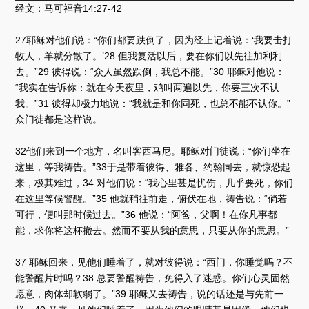
经文：马可福音14:27-42
播
放
器
27耶稣对他们说：“你们都要跌倒了，因为经上记着说：‘我要击打
牧人，羊就分散了。’28 但我复活以后，要在你们以先往加利利
去。”29 彼得说：“众人虽然跌倒，我总不能。”30 耶稣对他说：
“我实在告诉你：就在今天夜里，鸡叫两遍以先，你要三次不认
我。”31 彼得却极力地说：“我就是和你同死，也总不能不认你。”
众门徒都是这样说。
32他们来到一个地方，名叫客西马尼。耶稣对门徒说：“你们坐在
这里，等我祷告。”33于是带着彼得、雅各、约翰同去，就惊恐起
来，极其难过，34 对他们说：“我心里甚是忧伤，几乎要死，你们
在这里等候警醒。”35 他就稍往前走，俯伏在地，祷告说：“倘若
可行，便叫那时候过去。”36 他说：“阿爸，父啊！在你凡事都
能，求你将这杯撤去。然而不要从我的意思，只要从你的意思。”
37 耶稣回来，见他们睡着了，就对彼得说：“西门，你睡觉吗？不
能警醒片时吗？38 总要警醒祷告，免得入了迷惑。你们心灵固然
愿意，肉体却软弱了。”39 耶稣又去祷告，说的话还是与先前一