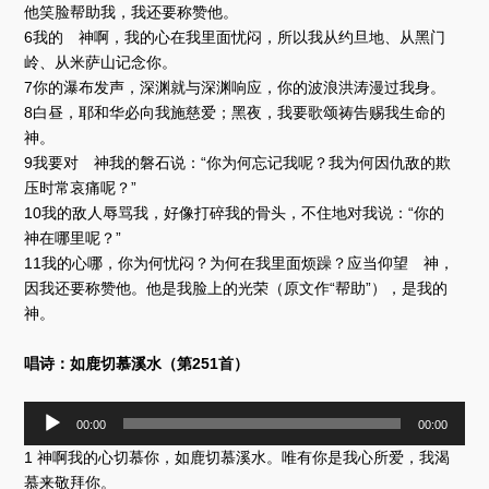
他笑脸帮助我，我还要称赞他。
6我的 神啊，我的心在我里面忧闷，所以我从约旦地、从黑门
岭、从米萨山记念你。
7你的瀑布发声，深渊就与深渊响应，你的波浪洪涛漫过我身。
8白昼，耶和华必向我施慈爱；黑夜，我要歌颂祷告赐我生命的
神。
9我要对 神我的磐石说：“你为何忘记我呢？我为何因仇敌的欺
压时常哀痛呢？”
10我的敌人辱骂我，好像打碎我的骨头，不住地对我说：“你的
神在哪里呢？”
11我的心哪，你为何忧闷？为何在我里面烦躁？应当仰望 神，
因我还要称赞他。他是我脸上的光荣（原文作“帮助”），是我的
神。
唱诗：如鹿切慕溪水（第251首）
音
00:00
00:00
频
1 神啊我的心切慕你，如鹿切慕溪水。唯有你是我心所爱，我渴
播
放
慕来敬拜你。