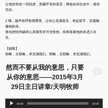
器
让他担负你一切挂虑，赏赐平安的圣灵，降临在你生命中，使你
完全。
2 哦，扬声欢呼歌唱赞美，让你心充满喜乐，举起双手，甘愿顺
服他的名。
将你的忧伤破碎心灵痛苦岁月交给他，你将靠着他的名进入永
生。
【副歌】
耶稣，主耶稣，求充满我们。耶稣，主耶稣，求充满我们。
然而不要从我的意思，只要
从你的意思——2015年3月
29日主日讲章/天明牧师
音
00:00
00:00
频