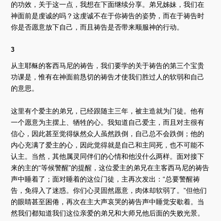
的功效，关于这一点，我想在下面继续分享。弟兄姊妹，我们在
神面前是虔诚的吗？这虔诚不在于你祷告的姿势，而在于祷告时
你是否愿意放下自己，而且祷告是否带来顺服神的行动。
3
从主耶稣的客西马尼的祷告，我们要学的关于祷告的第三个宝贵
功课是，惟有在神面前恳切的祷告才使我们胜过人的软弱和自己
的意思。
这里有个爱主的弟兄，已经跟随主三年，被主造就为门徒。他有
一个愿意为主摆上、牺牲的心。我知道自己爱主，而且对主很有
信心，因此甚至觉得纵然众人虽然跌倒，自己总不会跌倒；他的
内心充满了爱主的心，因此觉得就是自己和主同死，也不可能不
认主。当然，其他属灵同伴们的心情和他没什么两样。面对接下
来的主的“等候警醒”的提醒，这位爱主的弟兄在主客西马尼的祷告
声中睡着了；面对睡着的这位门徒，主再次发出：“总要警醒祷
告，免得入了迷惑。你们心灵固然愿意，肉体却软弱了。”但他们
的眼睛甚至困倦，再次在主大声哀哭的祷告声中睡觉安歇着。当
然我们都知道我们这位亲爱的弟兄和大师兄他后面的失败光景。