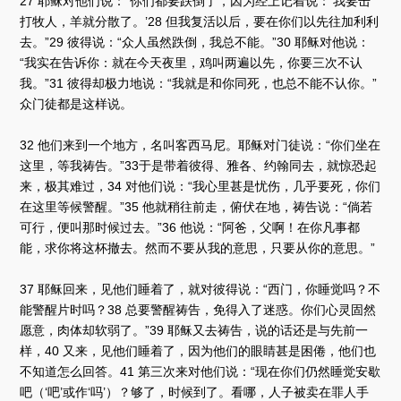
27 耶稣对他们说：“你们都要跌倒了，因为经上记着说：‘我要击
打牧人，羊就分散了。’28 但我复活以后，要在你们以先往加利利
去。”29 彼得说：“众人虽然跌倒，我总不能。”30 耶稣对他说：
“我实在告诉你：就在今天夜里，鸡叫两遍以先，你要三次不认
我。”31 彼得却极力地说：“我就是和你同死，也总不能不认你。”
众门徒都是这样说。
32 他们来到一个地方，名叫客西马尼。耶稣对门徒说：“你们坐在
这里，等我祷告。”33于是带着彼得、雅各、约翰同去，就惊恐起
来，极其难过，34 对他们说：“我心里甚是忧伤，几乎要死，你们
在这里等候警醒。”35 他就稍往前走，俯伏在地，祷告说：“倘若
可行，便叫那时候过去。”36 他说：“阿爸，父啊！在你凡事都
能，求你将这杯撤去。然而不要从我的意思，只要从你的意思。”
37 耶稣回来，见他们睡着了，就对彼得说：“西门，你睡觉吗？不
能警醒片时吗？38 总要警醒祷告，免得入了迷惑。你们心灵固然
愿意，肉体却软弱了。”39 耶稣又去祷告，说的话还是与先前一
样，40 又来，见他们睡着了，因为他们的眼睛甚是困倦，他们也
不知道怎么回答。41 第三次来对他们说：“现在你们仍然睡觉安歇
吧（‘吧’或作‘吗’）？够了，时候到了。看哪，人子被卖在罪人手