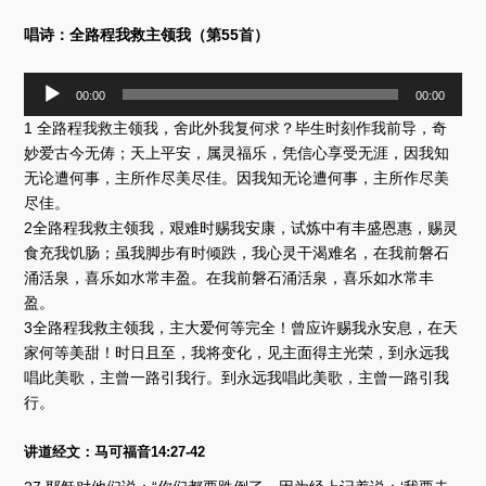
唱诗：全路程我救主领我（第55首）
音
00:00
00:00
频
1 全路程我救主领我，舍此外我复何求？毕生时刻作我前导，奇
播
放
妙爱古今无俦；天上平安，属灵福乐，凭信心享受无涯，因我知
器
无论遭何事，主所作尽美尽佳。因我知无论遭何事，主所作尽美
尽佳。
2全路程我救主领我，艰难时赐我安康，试炼中有丰盛恩惠，赐灵
食充我饥肠；虽我脚步有时倾跌，我心灵干渴难名，在我前磐石
涌活泉，喜乐如水常丰盈。在我前磐石涌活泉，喜乐如水常丰
盈。
3全路程我救主领我，主大爱何等完全！曾应许赐我永安息，在天
家何等美甜！时日且至，我将变化，见主面得主光荣，到永远我
唱此美歌，主曾一路引我行。到永远我唱此美歌，主曾一路引我
行。
讲道经文：马可福音14:27-42