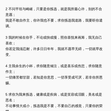
2 不问平坦与崎岖，只要是你拣选，就是我所最心许，别的不合
意愿；
我是不敢自作主，你许我也不要，求你拣选我道路，我要听你遣
调。
3 我的时候在你手，不论或快或慢，照你喜悦来画筹，我无自己
喜欢；
你若定我须忍耐，许多日日年年，我就不愿早无碍，一切就早改
变。
4 主我余生的小杯，求你随意倾注，或是喜乐或伤悲，求你随意
作主；
一切痛苦都甘甜，若知是你意思，一切享受成可厌，若非你所恩
赐。
5 求你为我来拣选，健康或是疾病，或是笑容或泪眼，美名或是
恶名；
不论事情大或小，拣选我是不要，不要自己的感觉，只要你的荣