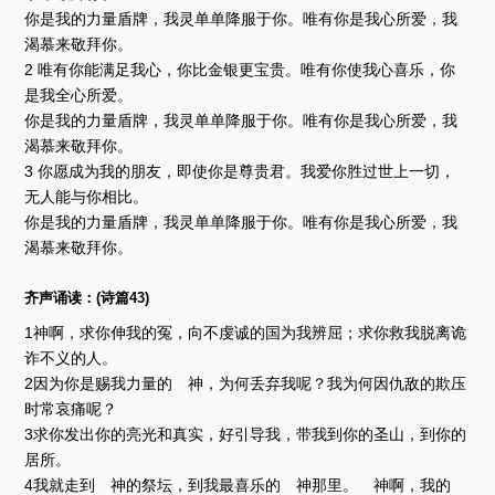
器
你是我的力量盾牌，我灵单单降服于你。唯有你是我心所爱，我
渴慕来敬拜你。
2 唯有你能满足我心，你比金银更宝贵。唯有你使我心喜乐，你
是我全心所爱。
你是我的力量盾牌，我灵单单降服于你。唯有你是我心所爱，我
渴慕来敬拜你。
3 你愿成为我的朋友，即使你是尊贵君。我爱你胜过世上一切，
无人能与你相比。
你是我的力量盾牌，我灵单单降服于你。唯有你是我心所爱，我
渴慕来敬拜你。
齐声诵读：(诗篇43)
1神啊，求你伸我的冤，向不虔诚的国为我辨屈；求你救我脱离诡
诈不义的人。
2因为你是赐我力量的 神，为何丢弃我呢？我为何因仇敌的欺压
时常哀痛呢？
3求你发出你的亮光和真实，好引导我，带我到你的圣山，到你的
居所。
4我就走到 神的祭坛，到我最喜乐的 神那里。 神啊，我的