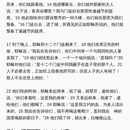
而来，你们就跟着他。14 他进哪家去，你们就对那家的主人
说：‘夫子说：客房在哪里？我与门徒好在那里吃逾越节的筵
席。’15 他必指给你们摆设整齐的一间大楼，你们就在那里为我们
预备。”16 门徒出去，进了城，所遇见的正如耶稣所说的。他们就
预备了逾越节的筵席。
17 到了晚上，耶稣和十二个门徒都来了。18 他们坐席正吃的时
候，耶稣说：“我实在告诉你们，你们中间有一个与我同吃的人要
卖我了。”19 他们就忧愁起来，一个一个地问他说：“是我吗？”20
耶稣对他们说：“是十二个门徒中同我蘸手在盘子里的那个人。21
人子必要去世，正如经上指着他所写的；但卖人子的人有祸了！
那人不生在世上倒好。”
22 他们吃的时候，耶稣拿起饼来，祝了福，就擘开，递给他们，
说：“你们拿着吃，这是我的身体”；23 又拿起杯来，祝谢了，递
给他们；他们都喝了。24 耶稣说：“这是我立约的血，为多人流出
来的。25 我实在告诉你们，我不再喝这葡萄汁，直到我在 神的
国里喝新的那日子。”26 他们唱了诗，就出来，往橄榄山去。