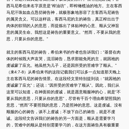
西马尼希伯来名字原意是“榨油坊”，即榨橄榄油的地方。主在客西
马尼汗珠如血点恳切祷告神，就极形象地形容了主客西马尼祷告
的属灵含义。可以这样说，客西马尼的主的祷告，真正榨出出于
肉体的软弱的人的意思，而提炼出了体贴神的心意、顺从父神旨
意的属灵生命。我想这是祷告的重要意义。“然而，不要从我的意
思，只要从你的意思。”
就主的客西马尼的祷告，希伯来书的作者也告诉我们：“基督在肉
体的时候既大声哀哭，流泪祷告，恳求那能免死的主，就因祂的
虔诚蒙了应允。祂虽然为儿子，还是因所受的苦难学了顺从。”
（来4:7-8）从希伯来书的这段记载我们可以多一点知道那天晚上
主在客西马尼的祷告情景。在这段经文里特别提到说：“就因祂的
虔诚蒙了应允”；还说：“因所受的苦难学了顺从”。因此，我们从
这里可以知道，在神面前的虔诚，就是愿意顺服神的心，就是“不
要从我的意思，只要从你的意思”，尽管有千百个理由希望照我的
意思，“然而”不要照我的意思，乃是照神的意思。这是虔诚。没有
顺服的心的祷告，谈不上虔诚；不放下自己的祷告，就是不虔
诚。这段经文告诉我们的祷告的另一方面是，顺从是需要学习
的，苦难中的顺从是特别需要学习的，在这方面祷告具有极重要