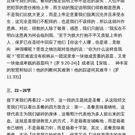
且保守我们到底。被动的预定说明上帝不是恶的源头，人也不能
把犯罪的责任推给上帝，而主动的预定说明我们得救都是恩典，
不是我们比犹大更义，而是上帝定意要我们脱离沉沦并且承受永
生，这完全是我们不配得的，也是我们不该得的，所以这就叫作
恩典。对此，得救的人除了敬畏，感恩，我们只能说：“我实在不
明白这恩典为何会临到我。”至于为犹大打抱不平又质疑上帝的
人，保罗已在圣经中回应了他们【你这个人哪，你是谁，竟敢
向 神强嘴呢？受造之物岂能对造他的说：“你为什么这样造我
呢？”窑匠难道没有权柄从一团泥里拿一块做成贵重的器皿，又拿
一块做成卑贱的器皿吗？ (罗 9:20-24)】或者说【深哉， 神丰富
的智慧和知识！他的判断何其难测！他的踪迹何其难寻！ (罗
11:33)】
三、22～26节
接下来我们再看22～26节。这一段的主题就是圣餐，从这段经文
里我们可以看出圣餐的四方面含义：第一，圣餐意味着牺牲。这
饼代表主为我们破碎的身体，这葡萄汁代表他为多人留出来的宝
血。这就是基督拯救世人的方式，不是藉着攻城略地，而是藉着
舍己牺牲，不是藉着刀剑，而是藉着十字架。其次，圣餐意味着
恩典。主说【这是我立约的血】，保罗又说【“这杯是用主的血所