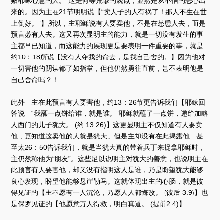
贴耶稣心意的人。”这是何等荒谬的观点，显然是从不信的恶心出
来的。因为主在21节明明说【“卖人子的人有祸了！那人不生在世
上倒好。”】所以，主耶稣说有人要卖他，不是在怂恿人去，而是
预言必有人去。这又再次显明主的能力，就是一切没有发生的事
主都早已知道，而这能力的展现更是要表明一件重要的事，就是
约10：18所说【没有人夺我的命去，是我自己舍的。】因为他对
一切害他的阴谋都了如指掌，但他仍然勇往直前，岂不表明他是
自己舍命吗？！
此外，主在此预言有人要害他，约13：26节更告诉我们【耶稣回
答说：“我蘸一点饼给谁，就是谁。”耶稣就蘸了一点饼，递给加略
人西门的儿子犹大。 (约 13:26)】这更显明主不仅知道有人要卖
他，更知道这卖他的人就是犹大。但是主却没有在此揭露他，甚
至太26：50告诉我们，就是当犹大真的带着兵丁来捉拿耶稣时，
主仍然称他为“朋友”。这些足以说明主对犹大的善意，也说明主在
此预言有人要害他，却又没有指明这人是谁，乃是盼望犹大能够
良心发现，盼望他能够悬崖勒马。这就体现出主的心肠，就是彼
得见证的【主不愿有一人沉沦，乃愿人人都悔改。 (彼后 3:9)】也
是保罗见证的【他愿意万人得救，明白真道。 (提前2:4)】