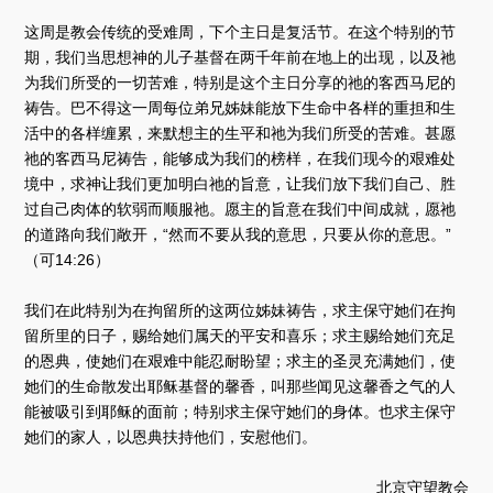
这周是教会传统的受难周，下个主日是复活节。在这个特别的节
期，我们当思想神的儿子基督在两千年前在地上的出现，以及祂
为我们所受的一切苦难，特别是这个主日分享的祂的客西马尼的
祷告。巴不得这一周每位弟兄姊妹能放下生命中各样的重担和生
活中的各样缠累，来默想主的生平和祂为我们所受的苦难。甚愿
祂的客西马尼祷告，能够成为我们的榜样，在我们现今的艰难处
境中，求神让我们更加明白祂的旨意，让我们放下我们自己、胜
过自己肉体的软弱而顺服祂。愿主的旨意在我们中间成就，愿祂
的道路向我们敞开，“然而不要从我的意思，只要从你的意思。”
（可14:26）
我们在此特别为在拘留所的这两位姊妹祷告，求主保守她们在拘
留所里的日子，赐给她们属天的平安和喜乐；求主赐给她们充足
的恩典，使她们在艰难中能忍耐盼望；求主的圣灵充满她们，使
她们的生命散发出耶稣基督的馨香，叫那些闻见这馨香之气的人
能被吸引到耶稣的面前；特别求主保守她们的身体。也求主保守
她们的家人，以恩典扶持他们，安慰他们。
北京守望教会