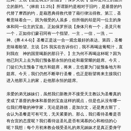
立的新约。” (林前 11:25)】所谓新约是相对于旧约，是基督的约
代替了摩西的约，是藉恩典得救代替了藉行律法得救。第三，圣
餐意味着合一。因为领受的人虽多，但所领的却是同一位主的身
体和同一位主的宝血。正如保罗所说【身体只有一个，圣灵只有
一个，正如你们蒙召同有一个指望。一主，一信，一洗，一
神。(弗 4:4-6)】圣餐正是这一合一观念最好的表达。第四，圣餐
意味着盼望。主说【25 我实在告诉你们，我不再喝这葡萄汁，直
到我在 神的国里喝新的那日子。】主为何不再喝这杯呢？因为
他已到天上去为我们预备那永恒的住处和最荣耀的筵席。今天，
门徒们为主预备了地方和筵席，将来，主也要为门徒预备地方和
筵席。今天，我们仍然不断举行圣餐，也正是盼望将来主接我们
进入他那天上的家，赴他那永恒的筵席。
亲爱的弟兄姊妹们，虽然我们新教并不接受天主教以为圣餐真的
变成了基督的身体和基督的宝血这样的观点，但是也从没有哪一
位我们尊敬的神学家，无论是路德，是加尔文，还是奥古斯丁，
会认为圣餐是可有可无，无关紧要的。那么，我们看待圣餐是否
有合宜的态度呢？我们看待这圣礼是否有渴慕的心和相信的心
呢？我想：每个月初来教会领受圣礼的弟兄姊妹才是真正委身守