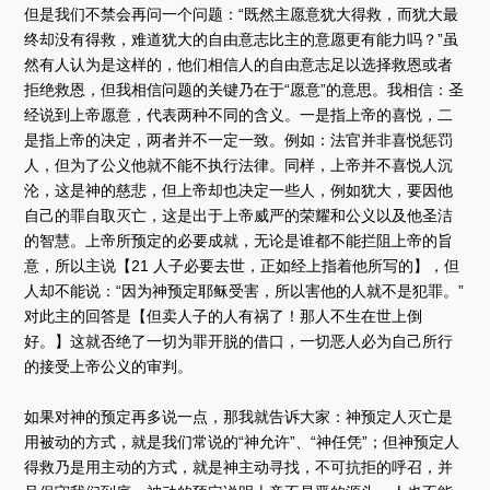
但是我们不禁会再问一个问题：“既然主愿意犹大得救，而犹大最
终却没有得救，难道犹大的自由意志比主的意愿更有能力吗？”虽
然有人认为是这样的，他们相信人的自由意志足以选择救恩或者
拒绝救恩，但我相信问题的关键乃在于“愿意”的意思。我相信：圣
经说到上帝愿意，代表两种不同的含义。一是指上帝的喜悦，二
是指上帝的决定，两者并不一定一致。例如：法官并非喜悦惩罚
人，但为了公义他就不能不执行法律。同样，上帝并不喜悦人沉
沦，这是神的慈悲，但上帝却也决定一些人，例如犹大，要因他
自己的罪自取灭亡，这是出于上帝威严的荣耀和公义以及他圣洁
的智慧。上帝所预定的必要成就，无论是谁都不能拦阻上帝的旨
意，所以主说【21 人子必要去世，正如经上指着他所写的】，但
人却不能说：“因为神预定耶稣受害，所以害他的人就不是犯罪。”
对此主的回答是【但卖人子的人有祸了！那人不生在世上倒
好。】这就否绝了一切为罪开脱的借口，一切恶人必为自己所行
的接受上帝公义的审判。
如果对神的预定再多说一点，那我就告诉大家：神预定人灭亡是
用被动的方式，就是我们常说的“神允许”、“神任凭”；但神预定人
得救乃是用主动的方式，就是神主动寻找，不可抗拒的呼召，并