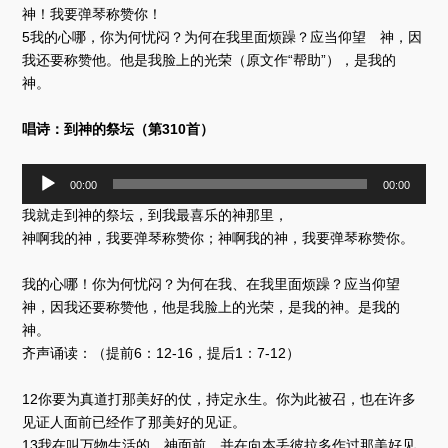
神！我要弹琴称赞你！
5我的心哪，你为何忧闷？为何在我里面烦躁？应当仰望 神，因
我还要称赞他。他是我脸上的光荣（原文作“帮助”），是我的
神。
唱诗：到神的祭坛（第310首）
音
00:00
00:00
频
我就走到神的祭坛，到我最喜乐的神那里，
播
放
神啊我的神，我要弹琴称赞你；神啊我的神，我要弹琴称赞你。
器
我的心哪！你为何忧闷？为何在我、在我里面烦躁？应当仰望
神，因我还要称赞他，他是我脸上的光荣，是我的神。是我的
神。
齐声诵读：（提前6：12-16，提后1：7-12）
12你要为真道打那美好的仗，持定永生。你为此被召，也在许多
见证人面前已经作了那美好的见证。
13我在叫万物生活的 神面前，并在向本丢彼拉多作过那美好见