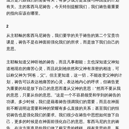
有关。主的客西马尼祷告，今天特别提醒我们，我们祷告最重要
的指向应该在哪里。
2
从主耶稣的客西马尼祷告，我们要学的关于祷告的第二个宝贵功
课是，祷告不是在神面前强化我们的所求，而是放下我们自己的
意思。
主耶稣知道父神听祂的祷告，而且凡事都能；主也深知道父神知
道祂现在的痛苦心灵，而且此刻祂依然和父神有亲密的相连，可
以称父神为“阿爸，父”。但主更知道，这一切，不能改变父神的计
划，祷告可以表达祂痛苦的心灵，表达祂内心的呼求，但祷告更
为重要的却是放下自己的意思而遵从父神的意思：“然而不要从我
的意思，只要从你的意思。”这是一个不容易领受和学到的祷告的
功课。多少时候，我们是藉着祷告强调我们的需要，而且在神面
前不断说明这需要和神的荣耀有多么直接的关系；甚至我们的恒
切祷告也是强化我们的要求。我们很少在祷告中思想如何放下自
己，更多的时候是在神面前强化自己的意思。客西马尼的主的祷
告，在这方面真是给我们做了极宝贵的榜样。很有意思的是，客