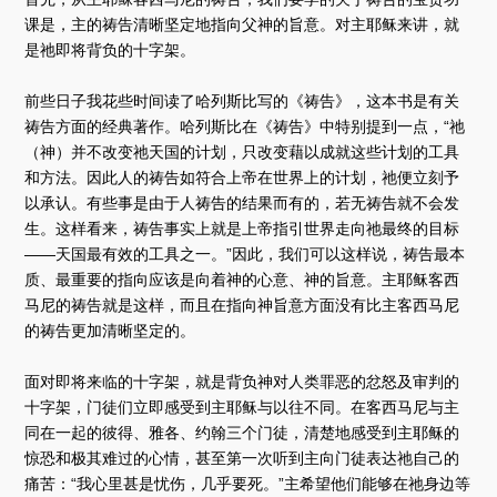
课是，主的祷告清晰坚定地指向父神的旨意。对主耶稣来讲，就
是祂即将背负的十字架。
前些日子我花些时间读了哈列斯比写的《祷告》，这本书是有关
祷告方面的经典著作。哈列斯比在《祷告》中特别提到一点，“祂
（神）并不改变祂天国的计划，只改变藉以成就这些计划的工具
和方法。因此人的祷告如符合上帝在世界上的计划，祂便立刻予
以承认。有些事是由于人祷告的结果而有的，若无祷告就不会发
生。这样看来，祷告事实上就是上帝指引世界走向祂最终的目标
——天国最有效的工具之一。”因此，我们可以这样说，祷告最本
质、最重要的指向应该是向着神的心意、神的旨意。主耶稣客西
马尼的祷告就是这样，而且在指向神旨意方面没有比主客西马尼
的祷告更加清晰坚定的。
面对即将来临的十字架，就是背负神对人类罪恶的忿怒及审判的
十字架，门徒们立即感受到主耶稣与以往不同。在客西马尼与主
同在一起的彼得、雅各、约翰三个门徒，清楚地感受到主耶稣的
惊恐和极其难过的心情，甚至第一次听到主向门徒表达祂自己的
痛苦：“我心里甚是忧伤，几乎要死。”主希望他们能够在祂身边等