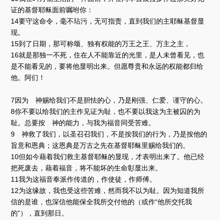
证的基督耶稣面前嘱咐你：
14要守这命令，毫不玷污，无可指责，直到我们的主耶稣基督显
现。
15到了日期，那可称颂、独有权能的万王之王、万主之主，
16就是那独一不死，住在人不能靠近的光里，是人未曾看见，也
是不能看见的，要将他显明出来。但愿尊贵和永远的权能都归给
他。阿们！
7因为 神赐给我们不是胆怯的心，乃是刚强、仁爱、谨守的心。
8你不要以给我们的主作见证为耻，也不要以我这为主被囚的为
耻。总要按 神的能力，与我为福音同受苦难。
9 神救了我们，以圣召召我们，不是按我们的行为，乃是按他的
旨意和恩典；这恩典是万古之先在基督耶稣里赐给我们的。
10但如今藉着我们救主基督耶稣的显现，才表明出来了。他已经
把死废去，藉着福音，将不能坏的生命彰显出来。
11我为这福音奉派作传道的，作使徒，作师傅。
12为这缘故，我也受这些苦难，然而我不以为耻。因为知道我所
信的是谁，也深信他能保全我所交付他的（或作“他所交托我
的”），直到那日。