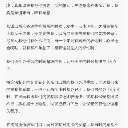
境，真希望警察把他提走。突然想到，主也是这样来亲近我，我
真是羞愧难当，唯有感恩。
从派出所准备送往拘留所的时候，发生一点小冲突。之后在警车
上就反应过来，圣灵光照我，以后尽量按照警察们的要求去做，
尽量别和他们有什么冲突。当一个弟兄有同样的表达时，心里还
会嘀咕，就有些不乐意了，感叹这就是人的罪性啊。
我们四个办手续的时间超级的长，到号子里的时候都快早上6点
了。
海淀法制处的金光副处长亲自出面给我们办理手续，连送我们来
的警察都感叹，一般不到两个小时都办好了，我们居然办了6个小
时。在里面和送我们的警察聊得还比较愉快。警察和保安都困得
不行，趴在桌子上睡觉。民警把权力下放，让保安代替他办理相
关程序。
在拘留所值班室门口，面对警察对宪法的发怒，我当时的感觉不