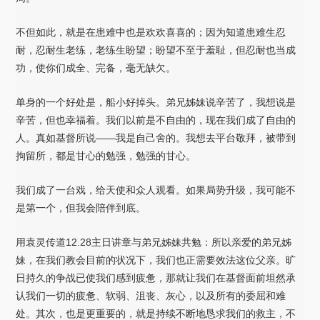
不但如此，就是在患难中也是欢欢喜喜的；因为知道患难生忍
耐，忍耐生老练，老练生盼望；盼望不至于羞耻，但忍耐也当成
功，使你们成全、完备，毫无缺欠。
单身的一个好处是，船小好掉头。弟兄姊妹说辛苦了，我想说是
辛苦，但也幸福着。我们以前是不自由的，现在我们成了自由的
人。真如基督所说——我是自己舍的。我想去平台敬拜，被带到
拘留所，都是甘心的勉强，勉强的甘心。
我们成了一台戏，给天使和众人观看。如果局势升级，我可能不
是第一个，但我会陪伴到底。
用袁灵传道12.28主日讲章与弟兄姊妹共勉：所以亲爱的弟兄姊
妹，在我们教会目前的状况下，我们也正需要效法这位父亲。旷
日持久的争战已使我们感到疲惫，那就让我们在基督面前坦然承
认我们一切的疲惫、软弱、沮丧、灰心，以及所有的委屈和难
处。其次，也是更重要的，就是持续不断地恳求我们的救主，不