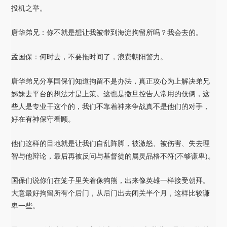
投机之举。
唐华弟兄：你不就是想让我被带到海淀拘留所吗？我会去的。
孟国保：何时去，不要拖时间了，浪费朝阳警力。
唐华弟兄分享国保们知道拘留不是办法，真正攻心为上解决弟兄
姊妹去平台的想法才是上策。这也是撒旦控告人常用的伎俩，这
些人是专业干这个的，我们不靠着神来争战真不是他们的对手，
好在有神保守看顾。
他们这样的目地就是让我们自乱阵脚，被激怒、被伤害、失去理
智与他辩论，最后再被反问与基督徒的属灵品格不符(不够谦卑)。
国保们说你们在笼子里关着像狗熊，出来像英雄一样接受朝拜。
大意最好拘留所有个后门，从后门出去闭关半个月，这样比较谦
卑一些。