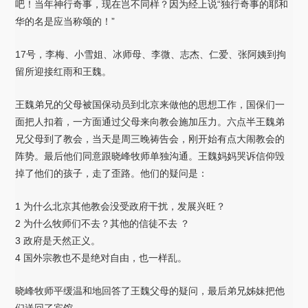
吧！当年神行奇事，现在岂不同样？因为经上说“独行奇事的耶和
华的名是应当称颂的！”
17号，李梅、小雪姐、冰师母、李微、志杰、仁爱、张阿姨到拘
留所迎接红雨和王魏。
王魏弟兄的父母被国保动员到北京来做他的思想工作，国保们一
面把人扣着，一方面通过父母来向教会施加压力。六点半王魏弟
兄父母到了教会，当天是周三晚祷告会，刚开始有点大闹教会的
阵势。最后他们同意跟晓峰牧师单独沟通。王魏妈妈哭诉信仰毁
掉了他们的孩子，走了歪路。他们的疑问是：
1 为什么北京其他教会没受政府干扰，发展兴旺？
2 为什么牧师们不去？其他的信徒不去 ？
3 政府是天然正义。
4 国外宗教也不是绝对自由，也一样乱。
晓峰牧师平缓温和地回答了王魏父母的疑问，最后弟兄姊妹把他