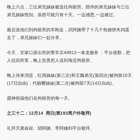
晚上六点，三位弟兄姊妹被送往拘留所。陪伴的弟兄姊妹与三位
弟兄姊妹惜别。虽然可能只有十天。一边感恩,一边难过。
最后送他们到拘留所的车刚走，武阿姨带了十几个热烧饼夹鸡蛋
去了，弟兄姊妹们一起分享。
今天，甘家口派出所的警车京A9812一条龙服务 ：平台值勤，把
人拉回所里，晚上负责把人送到海淀拘留所。
晚上传来消息，红雨姊妹(第三次)和王魏弟兄(第四次)被拘留10天
(17日自由)；代丽樱姊妹(第二次)被拘留7天(14日自由)。
愿神祝福他们在拘留所的每一天。
之三十二：12月14 周日(第193周户外敬拜)
礼拜天唐叔叔、胡阿姨、李阿姨到平台敬拜。