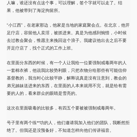
人嘛，谁还没有点这个事，可以理解，签个字就可以走了。结
果，他被带到了海淀拘留所。
“小江西”，在老家那边，他家是当地的家庭聚会点。在北京，他开
足疗店，容留他人卖淫，被抓进来。真是为他感到惋惜，小时候
去过教会聚会，惟愿主来挽回这个浪子。我建议他出去之后不要
开足疗店了，找个正式的工作上班。
在里面分东西的时候，有一个人让我给一位要强制戒毒两年的人
一套棉衣裤，他说我比较势利眼，只把衣物分给那些有可能信仰
基督教的，我当时心比较平静，解释说真是没有注意到，教会的
弟兄姊妹送进来的东西，在里面的人本来就用不完，就是给有需
要的人的，看来群众的眼睛是雪亮的。
这次在里面吸毒的比较多，有四五个要被被强制戒毒两年。
号子里有两个练**功的人，他们邀请我加入他们的团队，我断然拒
绝了。但我还是没预备好，不知道怎样向他们传讲福音。