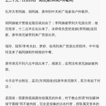
之二十九：11月23日 周日(第190周户外敬拜)
礼拜天李阿姨、胡阿姨、唐华到中关村广场参加户外敬拜。
胡阿姨被片警接走随后就自由了；李阿姨被带到大屯派出所，做
完笔录，十二点半左右出来了。冰师母负责把老娘(李阿姨)送回
家。唐华弟兄被带到来广营派出所。
瑞玲、陆军/李奇夫妇、梦婷、佑伟到来广营派出所陪伴。中午瑞
玲送来了杨阿姨制作精致的午餐。
唐华弟兄不到六点半就出来了。感谢主，这周没有弟兄姊妹被拘
留。
今天在平台附近，孟庄(市局国保)找唐华弟兄聊天，双方有如下对
话：
孟国保：我要彻底揭露你假属灵的外表，对于教众所谓“特别蒙神
保守看顾”而不被拘留，完全是假像的沽名钓誉，捞取属灵资本的