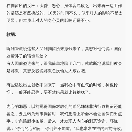
在拘留所的反应：头昏、恶心、身体容易疲乏，出来再一边工作
的话还是有些挑战的。10天的时间不长，似乎对人的影响不是太
明显，但本质上对人的身心灵的影响还是不小。
软弱:
听到管教说这些人又到拘留所来挣钱来了，真想对他们说：国保
这帮孙子的话也能信？
有人因偷盗进来的，跟我简单地聊了几句，就武断地说我们教会
是邪教；真想反驳说邪教总没偷别人东西吧。
有些话说出去就收不回来了，当我心中有血气的时候，神也怜
悯，一般还能忍住，要不然结果就比较糟糕了。
内心的邪恶：以前觉得国保对教会的弟兄姊妹非法行政拘留还能
容忍，要是转为刑事拘留时，我幻想着上帝会不会让国保们出点
事，少条胳膊少条腿。后来，才发现人内心的邪恶诡诈。耶稣
说：“你们的心如何，你们并不知道。”我也常常在神的面前悔改。