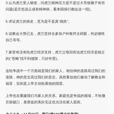
3.认为虎兰受人唆使，问虎兰精神压力是不是过大导致脑子有些
问题(孟庄也说云成有精神病，看来国保们都会这一招)。
5.求证虎兰的病史，意为是不是真“残疾”。
6.说教会大势已去，虎兰坚持去参加户外敬拜太碍眼，何必牺牲
自己等等。
7.家里有没有给虎兰经济支持，虎兰父母回答说虎兰经济是独立
的(“苍蝇”找不到缝隙，只好作罢)。
这轮争战中一个方面就是我们的家人。相信神的道路高过我们的
道路，神的意念高过我们的意念。虽然看似他们被动了解教会和
福音，实则是上帝主动拓展他的国度。
上帝也在重建我们与家人的关系。家庭也是争战的领域，不给撒
旦留破口，基督徒的美好见证也当活在家人面前。