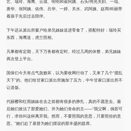
艺、瑞玲、海鹰、云成、明明和崔阿姨、石头/伟光夫妇、一琨、
唐华、张阿姨、佑伟、吕华、一婷、关水、武阿姨、赵周/科丽带
着孩子先后过去陪伴。
下午还从派出所窗户给弟兄姊妹送进零食了，搭配特好：瑞玲买
东西，海鹰送，虎兰照相。
凡事都有定期，天下万务都有定时。经过几周的休整，弟兄姊妹
再次登上平台。
国保们今天有点气急败坏，以为要收网行动了，又来了几个“搅乱
天下”的。他们给甘家口派出所施加了压力，中午甘家口派出所不
让送饭。
代丽樱和红雨姊妹在去之前都有很多的挣扎，真的不愿意去。最
后她们效法了那爱她们、并为她们舍命的主——“我父啊，倘若可
行，求你叫这杯离开我。然而，不要照我的意思，只要照你的意
思。”她们赴了基督为她们摆设的那丰盛的筵席。