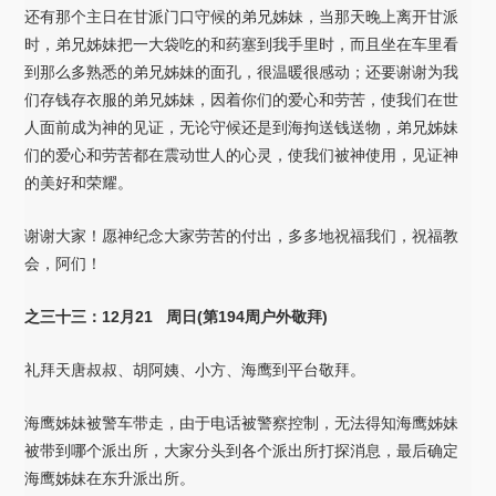
还有那个主日在甘派门口守候的弟兄姊妹，当那天晚上离开甘派
时，弟兄姊妹把一大袋吃的和药塞到我手里时，而且坐在车里看
到那么多熟悉的弟兄姊妹的面孔，很温暖很感动；还要谢谢为我
们存钱存衣服的弟兄姊妹，因着你们的爱心和劳苦，使我们在世
人面前成为神的见证，无论守候还是到海拘送钱送物，弟兄姊妹
们的爱心和劳苦都在震动世人的心灵，使我们被神使用，见证神
的美好和荣耀。
谢谢大家！愿神纪念大家劳苦的付出，多多地祝福我们，祝福教
会，阿们！
之三十三：12月21 周日(第194周户外敬拜)
礼拜天唐叔叔、胡阿姨、小方、海鹰到平台敬拜。
海鹰姊妹被警车带走，由于电话被警察控制，无法得知海鹰姊妹
被带到哪个派出所，大家分头到各个派出所打探消息，最后确定
海鹰姊妹在东升派出所。