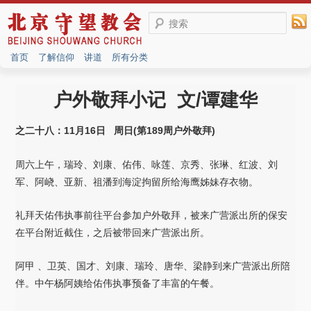
搜索
首页
了解信仰
讲道
所有分类
户外敬拜小记 文/谭建华
之二十八：11月16日 周日(第189周户外敬拜)
周六上午，瑞玲、刘康、佑伟、咏莲、京秀、张琳、红波、刘
军、阿峣、亚新、祖潘到海淀拘留所给海鹰姊妹存衣物。
礼拜天佑伟执事前往平台参加户外敬拜，被来广营派出所的保安
在平台附近截住，之后被带回来广营派出所。
阿甲 、卫英、国才、刘康、瑞玲、唐华、梁静到来广营派出所陪
伴。中午杨阿姨给佑伟执事预备了丰富的午餐。