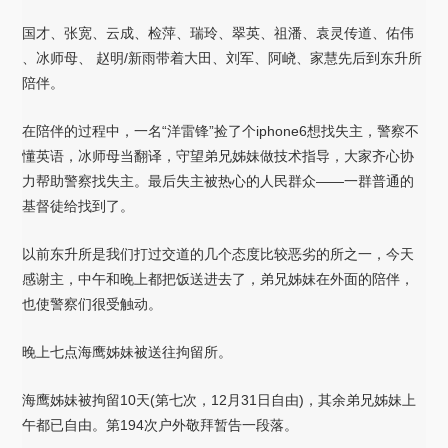
国才、张宽、云成、检萍、瑞玲、翠英、祖潘、袁灵传道、佑伟
、冰师母、 赵明/新雨带着大田、刘军、阿峣、家慧先后到东升所
陪伴。
在陪伴的过程中，一名“洋雷锋”捡了个iphone6想找失主，警察不
懂英语，冰师母当翻译，守望弟兄姊妹做技术指导，大家齐心协
力帮助警察找失主。最后失主被热心的人民群众——一群普通的
基督徒给找到了。
以前东升所是我们打过交道的几个态度比较恶劣的所之一，今天
感谢主，中午和晚上都把饭送进去了，弟兄姊妹在外面的陪伴，
也使警察们很受触动。
晚上七点海鹰姊妹被送往拘留所。
海鹰姊妹被拘留10天(第七次，12月31日自由)，其余弟兄姊妹上
午都已自由。第194次户外敬拜暂告一段落。