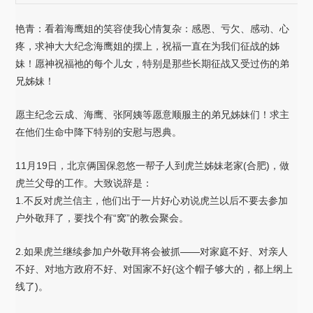
艳青：看着海鹰姐的笑容使我心情复杂：感恩、亏欠、感动、心
疼，求神大大纪念海鹰姐的摆上，祝福一直在为我们征战的姊
妹！愿神祝福祂的每个儿女，特别是那些长期征战又受过伤的弟
兄姊妹！
愿主纪念云成、海鹰、张阿姨等愿意顺服主的弟兄姊妹们！求主
在他们生命中降下特别的安慰与恩典。
11月19日，北京俩国保忽悠一帮子人到虎兰姊妹老家(合肥)，做
虎兰父母的工作。大致说辞是：
1.不反对虎兰信主，他们出于一片好心劝说虎兰以后不要去参加
户外敬拜了，要找个有“窝”的教会聚会。
2.如果虎兰继续参加户外敬拜将会被抓——对家庭不好、对亲人
不好、对地方政府不好、对国家不好(这个帽子够大的，都上纲上
线了)。