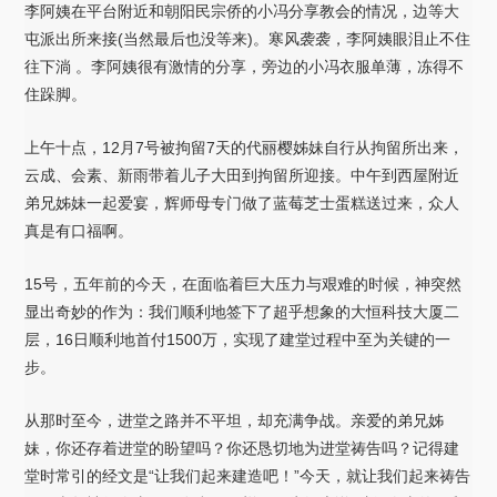
李阿姨在平台附近和朝阳民宗侨的小冯分享教会的情况，边等大
屯派出所来接(当然最后也没等来)。寒风袭袭，李阿姨眼泪止不住
往下淌 。李阿姨很有激情的分享，旁边的小冯衣服单薄，冻得不
住跺脚。
上午十点，12月7号被拘留7天的代丽樱姊妹自行从拘留所出来，
云成、会素、新雨带着儿子大田到拘留所迎接。中午到西屋附近
弟兄姊妹一起爱宴，辉师母专门做了蓝莓芝士蛋糕送过来，众人
真是有口福啊。
15号，五年前的今天，在面临着巨大压力与艰难的时候，神突然
显出奇妙的作为：我们顺利地签下了超乎想象的大恒科技大厦二
层，16日顺利地首付1500万，实现了建堂过程中至为关键的一
步。
从那时至今，进堂之路并不平坦，却充满争战。亲爱的弟兄姊
妹，你还存着进堂的盼望吗？你还恳切地为进堂祷告吗？记得建
堂时常引的经文是“让我们起来建造吧！”今天，就让我们起来祷告