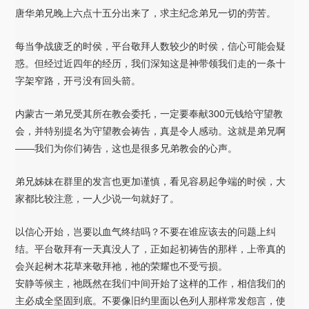
唐华弟兄晚上六点十五分出来了，求主纪念弟兄一切的劳苦。
每当争战疲乏的时侯，平台敬拜人数较少的时侯，信心可能会疑
惑。但经过近四年的经历，我们深知这是神带领我们走的一条十
字架窄路，开弓没有回头箭。
内蒙古一弟兄受其所在教会委托，一定要奉献300元钱给守望教
会，并特别提名为守望教会祷告，真是令人感动。这就是弟兄啊
——我们为你们祷告，这也是很多兄弟教会的心声。
弟兄姊妹在群里的发言也更加谨慎，看见容易起争端的时侯，大
家都比较注意，一人少说一句就好了。
以信心开始，岂要以血气终结吗？不要在谁应该去的问题上纠
结。平台敬拜有一天真没人了，正如起初祷告的那样，上帝真的
会兴起树木花草来敬拜祂，祂的荣耀也不受亏损。
安静等候主，祂既然在我们中间开始了这样的工作，相信我们的
主必成全坚固到底。不要像旧约里面以色列人那样常发怨言，使