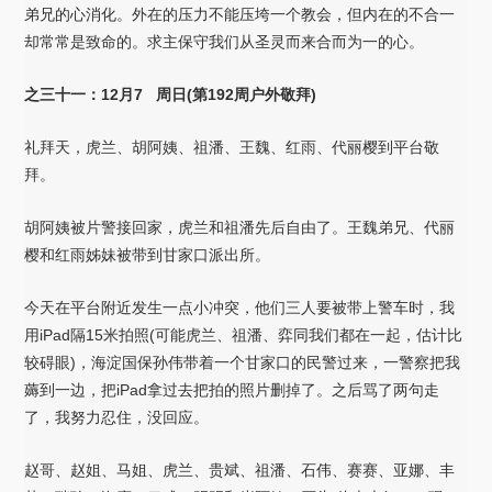
弟兄的心消化。外在的压力不能压垮一个教会，但内在的不合一
却常常是致命的。求主保守我们从圣灵而来合而为一的心。
之三十一：12月7 周日(第192周户外敬拜)
礼拜天，虎兰、胡阿姨、祖潘、王魏、红雨、代丽樱到平台敬
拜。
胡阿姨被片警接回家，虎兰和祖潘先后自由了。王魏弟兄、代丽
樱和红雨姊妹被带到甘家口派出所。
今天在平台附近发生一点小冲突，他们三人要被带上警车时，我
用iPad隔15米拍照(可能虎兰、祖潘、弈同我们都在一起，估计比
较碍眼)，海淀国保孙伟带着一个甘家口的民警过来，一警察把我
薅到一边，把iPad拿过去把拍的照片删掉了。之后骂了两句走
了，我努力忍住，没回应。
赵哥、赵姐、马姐、虎兰、贵斌、祖潘、石伟、赛赛、亚娜、丰