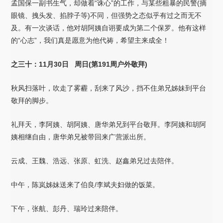
孟国保一副书生气，却做着“诛心”的工作，与某些粗暴的民警(摘
眼镜、拽头发、掐脖子等)不同，但强势之态似乎有过之而无不
及。有一次谈话，他对胡阿姨自诩要成为第二个保罗。他有这样
的“心志”，我们真是愿意为他代祷，希望主来成全！
之三十：11月30日 周日(第191周户外敬拜)
秋风扫落叶，吹走了雾霾，刮来了风沙，挡不住弟兄姊妹到平台
敬拜的脚步。
礼拜天，李阿姨、胡阿姨、唐华弟兄到平台敬拜。李阿姨和胡阿
姨相继自由，唐华弟兄被带回来广营派出所。
云成、王魏、浩远、张原、虹洗、赵鑫弟兄过去陪伴。
中午，陈岚姊妹送来了伯良/李斌夫妇做的饭菜。
下午，张航、彭丹、瑞玲过来陪伴。