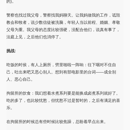
的)。
警察也找过我父母，警察找我妈聊天。让我妈做我的工作，诋毁
教会和牧者，说少数信徒被洗脑，年轻人当以前程、婚姻、孝敬
父母为重。我父母的态度比较强硬，没配合他们，说真有事了，
法庭上见，之后他们也消停了。
挑战:
吃饭的时侯，有人上厕所，劈里啪啦一阵响：往下咽对不住自
己，吐出来吧又恶心别人。想到有部电影里的台词——成全别
人、恶心自己。
拘留所的饮食：我幻想着水煮系列要是能换成卤煮系列就好了。
吃的多了，也比较忧愁，但忧愁不过是暂时的，之后有满足的喜
乐。
在拘留所的时候总有些时候比较焦躁，总盼着早点出来。