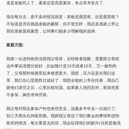
道是老板托人了，看来还是高度紧张，有点草木皆兵了。
现在每次去，差不多的情况就是：老板是愿意呢，还是愿意呢？
不知道是否在挑战老板的极限，但不管怎样，我还是感谢上帝让
我在老板面前蒙恩，让同事们能多少理解我的选择。
家庭方面:
我第一次进拘留所没跟我父母讲，后经牧者提醒，需要跟父母把
这件事说清楚比较好，比如预计是10天或者15天，万一被刑拘
了，父母那时候接受起来难度更大。我想，压力还是在我们这
里，我们信心坚固胜过就好了，我想全能的上帝在托着，我自己
跟他们讲完之后，心里比较坦荡。如果家人强烈反对，那就先暂
不参加，祷告求神开路。
我父母对我去参加户外也有些意见，说最多半年去一次就行了。
别三天两头往拘留所跑。我跟我父母说了我们教会的事情和进拘
留所的情况，每次要是去的话，我会征得他们的默许(当然是勉强