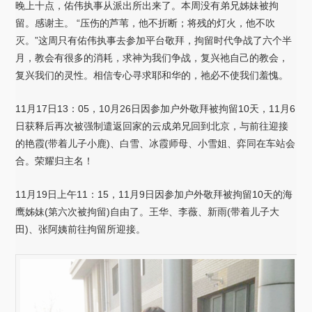
晚上十点，佑伟执事从派出所出来了。本周没有弟兄姊妹被拘
留。感谢主。 “压伤的芦苇，他不折断；将残的灯火，他不吹
灭。”这周只有佑伟执事去参加平台敬拜，拘留时代争战了六个半
月，教会有很多的消耗，求神为我们争战，复兴祂自己的教会，
复兴我们的灵性。相信专心寻求耶和华的，祂必不使我们羞愧。
11月17日13：05，10月26日因参加户外敬拜被拘留10天，11月6
日获释后再次被强制遣返回家的云成弟兄回到北京，与前往迎接
的艳霞(带着儿子小鹿)、白雪、冰霞师母、小雪姐、弈同在车站会
合。荣耀归主名！
11月19日上午11：15，11月9日因参加户外敬拜被拘留10天的海
鹰姊妹(第六次被拘留)自由了。王华、李薇、新雨(带着儿子大
田)、张阿姨前往拘留所迎接。