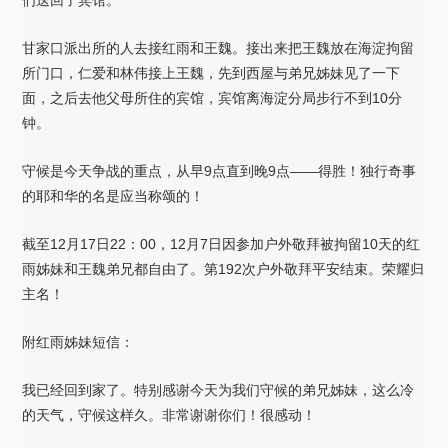
们送回了宾馆。
甘家口派出所的人去接红雨和王魏。接出来把王魏放在海淀拘留
所门口，仁爱和林伟接上王魏，先到西屋与弟兄姊妹见了一下
面，之后去他父母所住的宾馆，宾馆离海淀分局步行不到10分
钟。
守候是今天争战的重点，从早9点直到晚9点——得胜！独行奇事
的耶和华的名是应当称颂的！
截至12月17日22：00，12月7日因参加户外敬拜被拘留10天的红
雨姊妹和王魏弟兄都自由了。第192次户外敬拜平安结束。荣耀归
主名！
附红雨姊妹短信：
我已经回到家了。特别感谢今天为我们守候的弟兄姊妹，这么冷
的天气，守候这样久。非常谢谢你们！很感动！