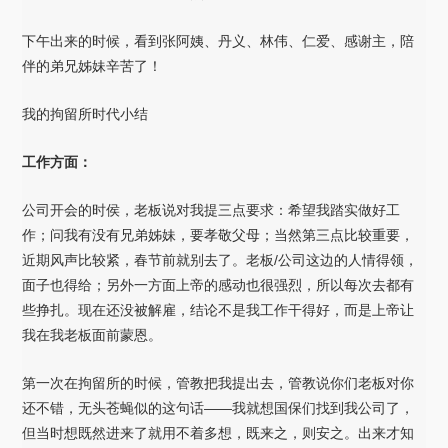
下午出来的时候，看到张阿姨、丹义、林伟、仁爱、感谢主，陪
伴的弟兄姊妹辛苦了！
我的拘留所时代小结
工作方面：
公司开会的时侯，老板说对我提三点要求：希望我踏实做好工
作；问我有没有兄弟姊妹，要孝敬父母；当然第三点比较重要，
近期风声比较紧，春节前就别去了。老板/公司这边的人情得领，
面子也得给；另外一方面上帝的感动也很强烈，所以每次去都有
些挣扎。现在还没被解雇，结论不是我工作干得好，而是上帝让
我在我老板面前蒙恩。
第一次在拘留所的时候，管教把我提出去，管教说你们老板对你
还不错，无头苍蝇似的这句话——我就想国保们找到我公司了，
但当时想既然进来了就用不着多想，既来之，则安之。出来才知