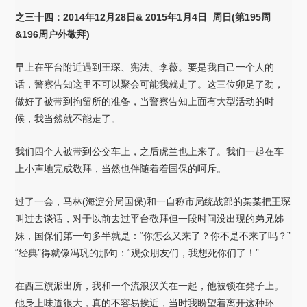
之三十四：2014年12月28日& 2015年1月4日 周日(第195周
&196周户外敬拜)
早上在平台附近遇到王琛、宪法、李薇。要是我自己一个人的
话，警察告知这里不可以聚会可能我就走了。这三位卯足了劲，
做好了被带到拘留所的准备，当警察告知上面有大型活动的时
候，我当然就不能走了。
我们四个人被带到公交车上，之后虎兰也上来了。我们一起在车
上小声地完成敬拜，当然也伴随着着国保的呵斥。
过了一会，马林(海淀分局国保)和一自称市局统战部的某某把王琛
叫过去谈话，对于以前去过平台敬拜但一段时间没出现的弟兄姊
妹，国保们第一句多半就是：“你怎么又来了？你不是不来了吗？”
“经典”得就像冯巩的那句：“观众朋友们，我想死你们了！”
在西三旗派出所，我和一个流浪汉关在一起，他被锁在凳子上。
他身上味道很大，真的不容易挨近，当时我盼望着离开这种环