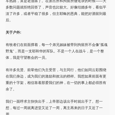
车熟路，算是老油条了。在派出所和拘留所做笔录的时候——大
多数问题就拒绝回答了，声音也比较大。好像结婚多年，看似平
淡了许多，或者平稳了很多，但主耶稣的恩典，能把好酒留到最
后。
关于户外:
有牧者们在前面撑着，每一个弟兄姊妹被带到拘留所不会像“孤魂
野鬼”，而是一支耶和华的军队。不是一个人在战斗，是一个整
体，我是守望教会的一员。
有许多先贤、前辈他们为主受苦，与主同行，他们如同云彩围绕
在我们身边，成为我们的激励和效法的榜样。我想如果前面有更
重的十字架，相信靠着那爱我们的神，在一切的事上都必得胜有
余了。
我们一面呼求主快快出手，上帝那边该出手时就出手了。想一
想，每过一周就离进堂又近了一周，离主再来的日子又近了一
周。