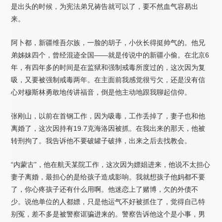
是出头的时候，为宪法弟兄祷告就可以了，要不然血气容易出
来。
阿卜都，新疆维吾尔族，一脸的胡子，小伙长得挺帅气的。他兄
弟姊妹四个，曾经混迹全国——就是传说中的新疆小偷。在北京6
年，有四年多的时间是在监狱和强制戒毒所度过的，这次因为复
吸，又要被强制戒毒两年。在主面前我感觉很亏欠，还是没有信
心对穆斯林勇敢地传讲福音，倒是他主动地跟我聊起信仰。
张刚山，以前在首钢工作，因为吸毒，工作丢掉了，妻子也和他
离婚了，这次因持有19.7克海洛因被抓。在我出来的那天，他被
转刑拘了。我告诉他不要破罐子破摔，出来之后去找教会。
“内蒙古”，他在航天某院工作，这次因为嫖娼进来，他说不太担心
妻子离婚，最担心的是给孩子造成影响。我就想孩子他妈都不要
了，你心疼孩子还有什么用啊。他迷恋上了赌博，欠的外债不
少。说他单位的人都嫖，只是他运气不好被抓住了，觉得自己特
别冤，差不多是被警察诓骗进来的。警察告诉他这个是小事，男