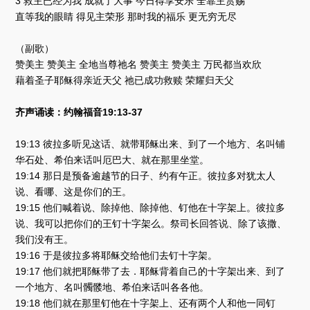
3 救主已经为我 成就了大事 今日得享安乐 全靠主赏赐
直等我的眼睛 得见主荣形 那时我的福乐 更无穷无尽
（副歌）
赞美主 赞美主 全地当尊祂名 赞美主 赞美主 万民都当欢欣
藉着圣子耶稣得亲近天父 祂已成功救赎 荣耀归天父
齐声诵读：约翰福音19:13-37
19:13 彼拉多听见这话、就带耶稣出来、到了一个地方、名叫铺
华石处、希伯来话叫厄巴大、就在那里坐堂。
19:14 那日是预备逾越节的日子、约有午正。彼拉多对犹太人
说、看哪、这是你们的王。
19:15 他们喊着说、除掉他、除掉他、钉他在十字架上。彼拉多
说、我可以把你们的王钉十字架么。祭司长回答说、除了该撒、
我们没有王。
19:16 于是彼拉多将耶稣交给他们去钉十字架。
19:17 他们就把耶稣带了去．耶稣背着自己的十字架出来、到了
一个地方、名叫髑髅地、希伯来话叫各各他。
19:18 他们就在那里钉他在十字架上、还有两个人和他一同钉