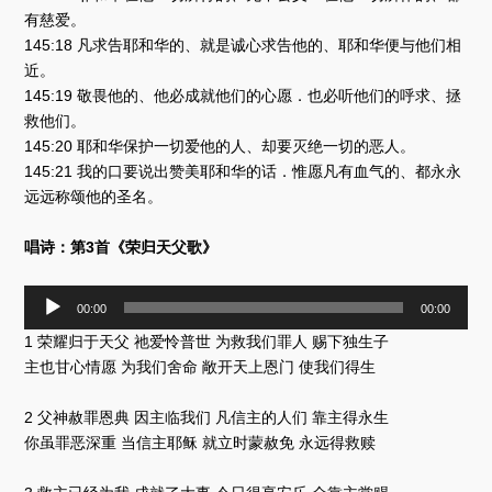
有慈爱。
145:18 凡求告耶和华的、就是诚心求告他的、耶和华便与他们相
近。
145:19 敬畏他的、他必成就他们的心愿．也必听他们的呼求、拯
救他们。
145:20 耶和华保护一切爱他的人、却要灭绝一切的恶人。
145:21 我的口要说出赞美耶和华的话．惟愿凡有血气的、都永永
远远称颂他的圣名。
唱诗：第3首《荣归天父歌》
音
00:00
00:00
频
1 荣耀归于天父 祂爱怜普世 为救我们罪人 赐下独生子
播
放
主也甘心情愿 为我们舍命 敞开天上恩门 使我们得生
器
2 父神赦罪恩典 因主临我们 凡信主的人们 靠主得永生
你虽罪恶深重 当信主耶稣 就立时蒙赦免 永远得救赎