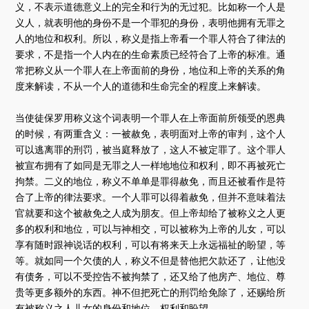
义，不表示道德意义上的完全和行为的无过犯。比如称一个人是
义人，就表明他的身份不是一个罪犯的身份，表明他拥有无罪之
人的地位和权利。所以，称义是指上帝看一个罪人符合了律法的
要求，不是指一个人内在的生命素质已经符合了上帝的标准。通
常把称义从一个罪人在上帝面前的身份，地位和上帝的关系的角
度来解读，不从一个人的道德和生命完全的程度上来解读。
当使徒保罗用称义这个词表明一个罪人在上帝面前所领受的恩典
的时候，有两重含义：一被赦免，表明面对上帝的审判，这个人
可以逃离罪的刑罚，被当庭释放了，这人不被定罪了。这个罪人
被宣布拥有了如同是无罪之人一样地地位和权利，即不再被死亡
拘禁。二义的地位，称义不单单是罪得赦免，而且还被看作是符
合了上帝的律法要求。一个人罪可以得着赦免，但并不意味着法
官就要和这个被赦免之人成为朋友。但上帝却给了被称义之人更
多的权利和地位，可以与神相交，可以被称为上帝的儿女，可以
享有随时跟神说话的权利，可以有将来天上永远福祉的盼望，等
等。就如同一个欠债的人，称义不但是替他把欠款还了，让他没
有债务，可以不受控告不被拘禁了，还又给了他房产、地位、尊
贵等更多额外的东西。神不但把死亡的刑罚给免除了，还赐给所
有被称义之人儿女的身份和地位，权利和盼望。