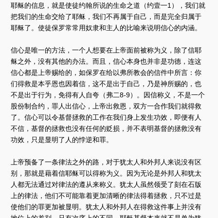
耶稣的信息，就是使徒约翰所说的生命之道（约壹一1），我们就
把我们的生命交给了耶稣，我们不再属于自己，而是完全归属于
耶稣了。使徒保罗常常用奴隶和主人的比喻来说明信心的内涵。
信心是唯一的方法，一个人想要在上帝面前被称为义，除了信耶
稣之外，没有其他的办法。而且，信心本身也并非是功德，连这
信心都是上帝赐给的，如保罗在给以弗所教会的信件中所言：你
们得救是本乎恩也因着信，这不是出于自己，乃是神所赐的，也
不是出于行为，免得有人自夸（弗二8-9）。因信称义，不是一个
股份制合约，罪人出信心，上帝出救恩，双方一合作我们就得救
了。信心可以令基督拯救的工作在我们身上发生功效，即便有人
不信，基督的拯救也没有任何的贬损，并不表明基督的拯救没有
功效，只是显明了人的悖逆和罪。
上帝预备了一条律法之外的路，对于犹太人和外邦人来说没有区
别，那就是藉着信耶稣可以得称为义。因为无论是外邦人和犹太
人都无法通过对律法的遵从来称义。犹太人虽然领受了刻在石版
上的律法，他们不可能靠着更加清晰的律法得着拯救，只不过是
使他们的罪更加被显明。犹太人和外邦人在得救这件事上并没有
地位上的差别，只有次序上的不同。耶稣基督本来就不是单为犹