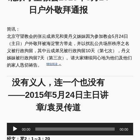
日户外敬拜通报
简讯：
北京守望教会的张云成弟兄和黄丹义姊妹因为参加教会5月24日
（主日）户外敬拜被海淀警方带走，并以扰乱公共场所秩序之名
义被行政拘留，其中云成弟兄被行政拘留10天（第七次），丹义
姊妹被行政拘留7天（第三次）。请大家继续同心地为他们及他们
的家人恳切祷告。
继续阅读
→
没有义人，连一个也没有
——2015年5月24日主日讲
章/袁灵传道
音
00:00
00:00
频
经文：罗2：1～3：20
播