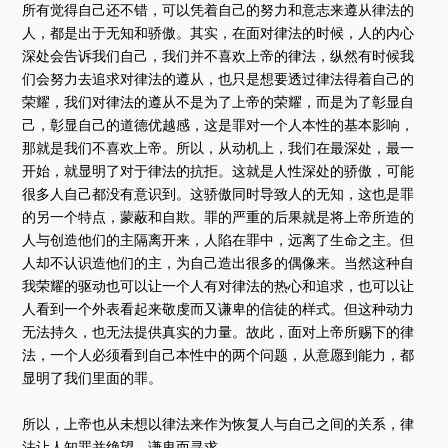
所有觉得自己还不错，可以凭着自己的努力和意志来遵从律法的
人，都是出于无知和骄傲。其实，在面对律法的时候，人的内心
深处会告诉我们自己，我们并不喜欢上帝的律法，纵然有时候我
们会努力去追求对律法的遵从，也只是想要透过律法得着自己的
荣耀，我们对律法的遵从不是为了上帝的荣耀，而是为了彰显自
己，彰显自己的道德优越感，这是罪对一个人本性的基本影响，
那就是我们不喜欢上帝。所以，从动机上，我们在最深处，最一
开始，就显明了对于律法的抗拒。这就是人性深处的骄傲，可能
很多人自己都没有意识到。这骄傲同时导致人的无知，这也是罪
的另一个特点，蒙蔽和自欺。罪的严重的后果就是将上帝所造的
人与创造他们的主隔离开来，人陷在罪中，远离了生命之主。但
人却不认识造他们的主，为自己造出很多的偶像来。当然这种自
我荣耀的驱动也可以让一个人有对律法的热心和追求，也可以让
人看到一个外表看起来敬虔而又谦卑的信徒的样式。但这种动力
无法持久，也无法提供真实的力量。故此，面对上帝所赐下的律
法，一个人必须看到自己本性中的两个问题，从意愿到能力，都
显明了我们里面的罪。
所以，上帝也从未想以律法来作为恢复人与自己之间的关系，律
法让人知罪并绝望，谦卑而寻求。