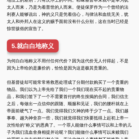
太人而来，乃是为着普世的人而来。使徒保罗作为一个曾经的法
利赛人能够说出，神的义只是凭着信心，与律法和血统无关，犹
太人和外邦人在这义的赐予面前没有什么分别，这在当时已经是
惊世骇俗的宣告了。
5.就白白地称义
为何白白地称义不用付任何代价？因为这代价无人付得起，不是
因为上帝给的是廉价的，恰恰是因为这是极其贵重的。
但基督徒却可能常常将救恩处理成了分期付款购买了一个贵重的
物品。我们以为上帝先给了我们一个我们现在买不起的贵重物
品，和我们签下了一个不需要首付的终生按揭的合同，我们信主
之后，每做出一点信仰的跟随、顺服和见证，我们的腰杆就在上
帝面前硬气了一点。我们觉得我们欠神的终于少了一点。我们越
事奉、越为神舍弃一些，我们就觉得我们快要抵得上起初上帝一
次性给的“称义”的恩典了。一个罪人能做什么事情可以和上帝的儿
子为我们流血舍身相提并论呢？我们能做什么事情可以来赎我们