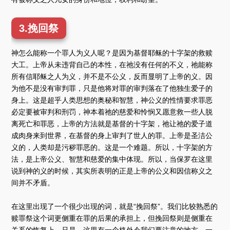
3.挽回祭
神怎么能称一个罪人为义人呢？是因为基督耶稣的十字架的救赎
大工。上帝从未违背自己的本性，在祂没有任何的不义，祂能称
所有信耶稣之人为义，并不是不公义，反而显明了上帝的义。因
为他不是没有审判罪，只是他将对罪的审判落在了他独生爱子的
身上。这是超乎人类思想的奥秘和智慧，神公义的性情要求罪恶
必定要被审判和刑罚，神本着祂的慈爱和怜悯又愿意救一些人脱
离死亡和罪恶，上帝的方法就是基督的十字架，祂让祂的爱子道
成肉身来到世界，在基督的身上审判了世人的罪。上帝是圣洁公
义的，人类却是污秽罪恶的。这是一个难题。所以，十字架的方
法，是上帝公义、智慧和慈爱的集中体现。所以，当保罗在这里
说到神的义的时候，其实所表明的正是上帝的公义和因信称义之
间并不矛盾。
在这里出现了一个很少出现的词，就是“挽回祭”。我们比较熟悉的
赎罪祭这个词更侧重在罪的后果的承担上，但挽回祭则是侧重在