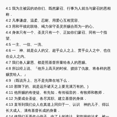
4:1 我为主被囚的劝你们、既然蒙召、行事为人就当与蒙召的恩相
称．
4:2 凡事谦虚、温柔、忍耐、用爱心互相宽容、
4:3 用和平彼此联络、竭力保守圣灵所赐合而为一的心。
4:4 身体只有一个、圣灵只有一个、正如你们蒙召、同有一个指
望、
4:5 一主、一信、一洗、
4:6 一 神、就是众人的父、超乎众人之上、贯乎众人之中、也住
在众人之内。
4:7 我们各人蒙恩、都是照基督所量给各人的恩赐。
4:8 所以经上说、『他升上高天的时候、掳掠了仇敌、将各样的恩
赐赏给人。』
4:9 （既说升上、岂不是先降在地下么．
4:10 那降下的、就是远升诸天之上要充满万有的。)
4:11 他所赐的有使徒、有先知．有传福音的．有牧师和教师．
4:12 为要成全圣徒、各尽其职、建立基督的身体．
4:13 直等到我们众人在真道上同归于一、认识 神的儿子、得以
长大成人、满有基督长成的身量．
4:14 使我们不再作小孩子、中了人的诡计、和欺骗的法术、被一