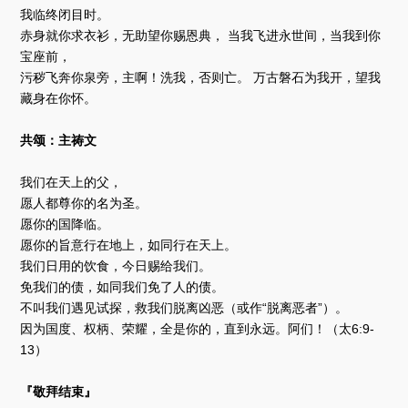
我临终闭目时。
赤身就你求衣衫，无助望你赐恩典， 当我飞进永世间，当我到你
宝座前，
污秽飞奔你泉旁，主啊！洗我，否则亡。 万古磐石为我开，望我
藏身在你怀。
共颂：主祷文
我们在天上的父，
愿人都尊你的名为圣。
愿你的国降临。
愿你的旨意行在地上，如同行在天上。
我们日用的饮食，今日赐给我们。
免我们的债，如同我们免了人的债。
不叫我们遇见试探，救我们脱离凶恶（或作“脱离恶者”）。
因为国度、权柄、荣耀，全是你的，直到永远。阿们！（太6:9-
13）
『敬拜结束』