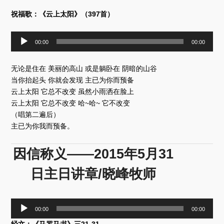
祝福歌：《云上太阳》（397首）
音
00:00
00:00
频
播
无论是住在 美丽的高山 或是躺卧在 阴暗的山谷
放
当你抬起头 你就会发现 主已为你而预备
器
云上太阳 它总不改变 虽然小雨洒在脸上
云上太阳 它总不改变 哈~哈~ 它不改变
（唱第二遍后）
主已为你我而预备。
因信称义——2015年5月31
日主日讲章/晓峰牧师
音
00:00
00:00
频