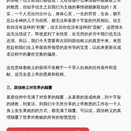
的罪呢？信主前我们都会说，无论你做什么事情都不能换取上帝
的救恩，但似乎信主之后我们为主做的事情就能换取似的！其
实，一个人无论付出什么，身体心灵，一生的劳苦，生命，都不
足以令神的儿子为你死，都无法和基督十字架的代死相比。信主
前你没有这样的“积蓄”，信主后你也没有这样的“贡献”。这恩情永
远无法偿还了。即使是到了永恒里，在无穷的岁月中我们也无法
还清。所以，我们今天需要再次回到因信称义的真意中来。来思
想起初我们在上帝面前所领受的是何等的宝贵，以此来更新在成
圣过程中的廉价交换的偏差。
这也意味着称义的获得不依赖于一个罪人自身的任何条件和贡
献。这完全是上帝的恩典和权柄。
三、因信称义对世界的颠覆
基督信仰中充满了对世界的颠覆，从基督的道成肉身，到十字架
的拯救，到复活。到我们今天所分享的上帝救恩的工作在一个人
身上发生果效的的方式，都充满了颠覆。可以说，因信称义的真
理颠覆了世界对救赎的所有的智慧思想：