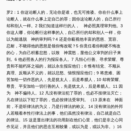
放
器
罗2：1 你这论断人的，无论你是谁，也无可推诿。你在什么事上
论断人，就在什么事上定自己的罪；因你这论断人的，自己所行
却和别人一样。2 我们知道这样行的人， 神必照真理审判他。3
你这人哪，你论断行这样事的人，自己所行的却和别人一样，你
以为能逃脱 神的审判吗？4 还是你藐视他丰富的恩慈、宽容、
忍耐，不晓得他的恩慈是领你悔改呢？5 你竟任着你刚硬不悔改
的心，为自己积蓄忿怒，以致 神震怒，显他公义审判的日子来
到。6 他必照各人的行为报应各人。7 凡恒心行善、寻求荣耀、尊
贵和不能朽坏之福的，就以永生报应他们；8 惟有结党、不顺从
真理、反顺从不义的，就以忿怒、恼恨报应他们；9 将患难、困
苦加给一切作恶的人，先是犹太人，后是希腊人，10 却将荣耀、
尊贵、平安加给一切行善的人，先是犹太人，后是希腊人。11 因
为 神不偏待人。12 凡没有律法犯了罪的，也必不按律法灭亡；
凡在律法以下犯了罪的，也必按律法受审判。（13 原来在 神面
前，不是听律法的为义，乃是行律法的称义。14 没有律法的外邦
人若顺着本性行律法上的事，他们虽然没有律法，自己就是自己
的律法。15 这是显出律法的功用刻在他们心里，他们是非之心同
作见证，并且他们的思念互相较量，或以为是，或以为非。）16