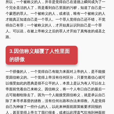
所以，一个被称义的人，并非是觉得自己在道德上瞬间成为了一
个完全圣洁的人了，而是看到自己里面的污秽，知道了自己是一
个蒙恩的罪人。一个被称义的人，或者说，唯有一个被称义的人
才能真正知道自己是一个罪人。一个罪人觉得自己还不错，不觉
得自己有罪；一个被称义的人，才开始真认识到自己是一个罪
人。可以说，在被上帝称义之后的罪人才开始了真悔改的成圣之
路。
3.因信称义颠覆了人性里面
的骄傲
一个骄傲的人，一个觉得自己有能力来面对上帝的人，是不能接
受因信称义的。一个觉得上帝没有任何区分，只要凭着信心就可
以领受如此的恩典是很不公平的人，本质上是认为有人可以在上
帝面前凭着自己来称义。因信称义，将一个人夸口自己的最后一
点可能都给除去了。因为一个人能接受因信称义，就是承认自己
除了来寻求基督的拯救，没有任何出路和办法来得救。凡是觉得
自己为神做了一些什么的人，以此来神面前跟算账要求回报的
人，甚至觉得上帝欠了我们很多，或者以此理直气壮地到神面前