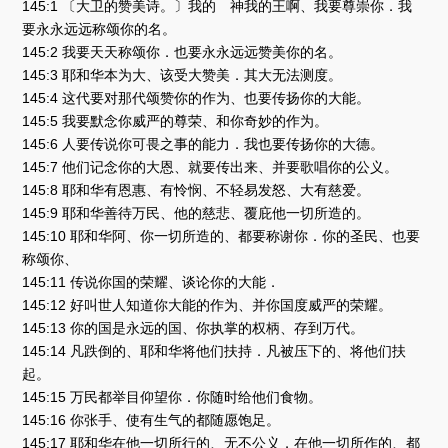
145:1 〔大卫的赞美诗。〕我的 神我的王啊、我要尊崇你．我
要永永远远称颂你的名。
145:2 我要天天称颂你．也要永永远远赞美你的名。
145:3 耶和华本为大、该受大赞美．其大无法测度。
145:4 这代要对那代颂赞你的作为、也要传扬你的大能。
145:5 我要默念你威严的尊荣、和你奇妙的作为。
145:6 人要传说你可畏之事的能力．我也要传扬你的大德。
145:7 他们记念你的大恩、就要传出来、并要歌唱你的公义。
145:8 耶和华有恩惠、有怜悯、不轻易发怒、大有慈爱。
145:9 耶和华善待万民、他的慈悲、覆庇他一切所造的。
145:10 耶和华阿、你一切所造的、都要称谢你．你的圣民、也要
称颂你、
145:11 传说你国的荣耀、谈论你的大能．
145:12 好叫世人知道你大能的作为、并你国度威严的荣耀。
145:13 你的国是永远的国、你执掌的权柄、存到万代。
145:14 凡跌倒的、耶和华将他们扶持．凡被压下的、将他们扶
起。
145:15 万民都举目仰望你．你随时给他们食物。
145:16 你张手、使有生气的都随愿饱足。
145:17 耶和华在他一切所行的、无不公义．在他一切所作的、都