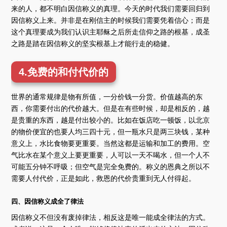
来的人，都不明白因信称义的真理。今天的时代我们需要回归到
因信称义上来。并非是在刚信主的时候我们需要凭着信心；而是
这个真理要成为我们认识主耶稣之后所走信仰之路的根基，成圣
之路是踏在因信称义的坚实根基上才能行走的稳健。
4.免费的和付代价的
世界的通常规律是物有所值，一分价钱一分货。价值越高的东
西，你需要付出的代价越大。但是在有些时候，却是相反的，越
是贵重的东西，越是付出较小的。比如在饭店吃一顿饭，以北京
的物价便宜的也要人均三四十元，但一瓶水只是两三块钱，某种
意义上，水比食物要更重要。当然这都是运输和加工的费用。空
气比水在某个意义上要更重要，人可以一天不喝水，但一个人不
可能五分钟不呼吸；但空气是完全免费的。称义的恩典之所以不
需要人付代价，正是如此，救恩的代价贵重到无人付得起。
四、因信称义成全了律法
因信称义不但没有废掉律法，相反这是唯一能成全律法的方式。