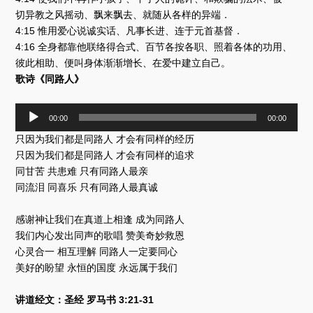
切异教之风摇动、飘来飘去、就随从各样的异端．
4:15 惟用爱心说诚实话、凡事长进、连于元首基督．
4:16 全身都靠他联络得合式、百节各按各职、照着各体的功用、
彼此相助、便叫身体渐渐增长、在爱中建立自己。
歌诗《同路人》
音
00:00
00:00
频
只因为我们都是同路人 才会有同样的经历
播
放
只因为我们都是同路人 才会有同样的追求
器
同甘苦 共患难 只有同路人最亲
同流泪 同喜乐 只有同路人最真诚
感谢神让我们在真道上相逢 成为同路人
我们内心发出同声的歌唱 赞美奇妙救恩
心灵合一 相互理解 同路人一定要同心
美好的盼望 永恒的国度 永远属于我们
讲道经文：圣经 罗马书 3:21-31