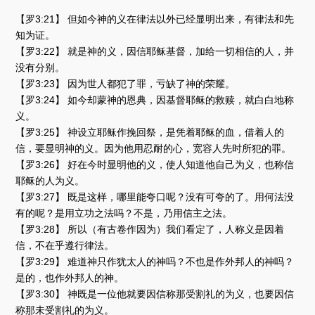
【罗3:21】 但如今神的义在律法以外已经显明出来，有律法和先
知为证。
【罗3:22】 就是神的义，因信耶稣基督，加给一切相信的人，并
没有分别。
【罗3:23】 因为世人都犯了罪，亏缺了神的荣耀。
【罗3:24】 如今却蒙神的恩典，因基督耶稣的救赎，就白白地称
义。
【罗3:25】 神设立耶稣作挽回祭，是凭着耶稣的血，借着人的
信，要显明神的义。因为他用忍耐的心，宽容人先时所犯的罪。
【罗3:26】 好在今时显明他的义，使人知道他自己为义，也称信
耶稣的人为义。
【罗3:27】 既是这样，哪里能夸口呢？没有可夸的了。用何法没
有的呢？是用立功之法吗？不是，乃用信主之法。
【罗3:28】 所以（有古卷作因为）我们看定了，人称义是因着
信，不在乎遵行律法。
【罗3:29】 难道神只作犹太人的神吗？不也是作外邦人的神吗？
是的，也作外邦人的神。
【罗3:30】 神既是一位他就要因信称那受割礼的为义，也要因信
称那未受割礼的为义。