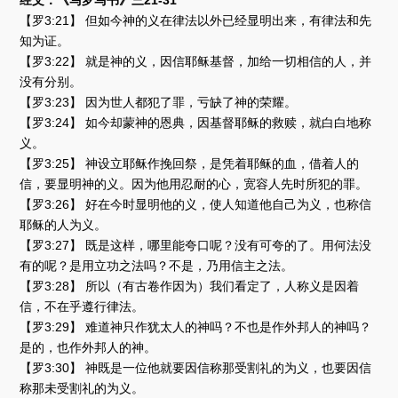
经文：《马罗马书》三21-31
播
放
【罗3:21】 但如今神的义在律法以外已经显明出来，有律法和先
器
知为证。
【罗3:22】 就是神的义，因信耶稣基督，加给一切相信的人，并
没有分别。
【罗3:23】 因为世人都犯了罪，亏缺了神的荣耀。
【罗3:24】 如今却蒙神的恩典，因基督耶稣的救赎，就白白地称
义。
【罗3:25】 神设立耶稣作挽回祭，是凭着耶稣的血，借着人的
信，要显明神的义。因为他用忍耐的心，宽容人先时所犯的罪。
【罗3:26】 好在今时显明他的义，使人知道他自己为义，也称信
耶稣的人为义。
【罗3:27】 既是这样，哪里能夸口呢？没有可夸的了。用何法没
有的呢？是用立功之法吗？不是，乃用信主之法。
【罗3:28】 所以（有古卷作因为）我们看定了，人称义是因着
信，不在乎遵行律法。
【罗3:29】 难道神只作犹太人的神吗？不也是作外邦人的神吗？
是的，也作外邦人的神。
【罗3:30】 神既是一位他就要因信称那受割礼的为义，也要因信
称那未受割礼的为义。