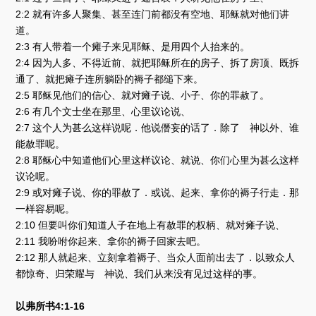
2:2 就有许多人聚集、甚至连门前都没有空地、耶稣就对他们讲
道。
2:3 有人带着一个瘫子来见耶稣、是用四个人抬来的。
2:4 因为人多、不得近前、就把耶稣所在的房子、拆了房顶、既拆
通了、就把瘫子连所躺卧的褥子都缒下来。
2:5 耶稣见他们的信心、就对瘫子说、小子、你的罪赦了。
2:6 有几个文士坐在那里、心里议论说、
2:7 这个人为甚么这样说呢．他说僭妄的话了．除了 神以外、谁
能赦罪呢。
2:8 耶稣心中知道他们心里这样议论、就说、你们心里为甚么这样
议论呢。
2:9 或对瘫子说、你的罪赦了．或说、起来、拿你的褥子行走．那
一样容易呢。
2:10 但要叫你们知道人子在地上有赦罪的权柄、就对瘫子说、
2:11 我吩咐你起来、拿你的褥子回家去吧。
2:12 那人就起来、立刻拿着褥子、当众人面前出去了．以致众人
都惊奇、归荣耀与 神说、我们从来没有见过这样的事。
以弗所书4:1-16