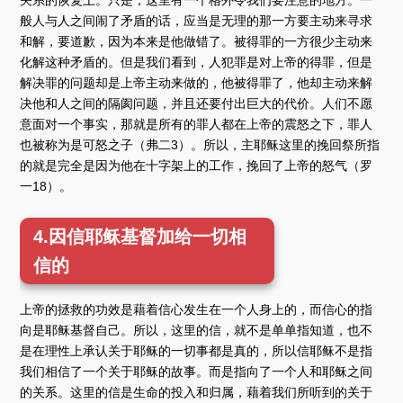
关系的恢复上。只是，这里有一个格外令我们要注意的地方。一
般人与人之间闹了矛盾的话，应当是无理的那一方要主动来寻求
和解，要道歉，因为本来是他做错了。被得罪的一方很少主动来
化解这种矛盾的。但是我们看到，人犯罪是对上帝的得罪，但是
解决罪的问题却是上帝主动来做的，他被得罪了，他却主动来解
决他和人之间的隔阂问题，并且还要付出巨大的代价。人们不愿
意面对一个事实，那就是所有的罪人都在上帝的震怒之下，罪人
也被称为是可怒之子（弗二3）。所以，主耶稣这里的挽回祭所指
的就是完全是因为他在十字架上的工作，挽回了上帝的怒气（罗
一18）。
4.因信耶稣基督加给一切相
信的
上帝的拯救的功效是藉着信心发生在一个人身上的，而信心的指
向是耶稣基督自己。所以，这里的信，就不是单单指知道，也不
是在理性上承认关于耶稣的一切事都是真的，所以信耶稣不是指
我们相信了一个关于耶稣的故事。而是指向了一个人和耶稣之间
的关系。这里的信是生命的投入和归属，藉着我们所听到的关于