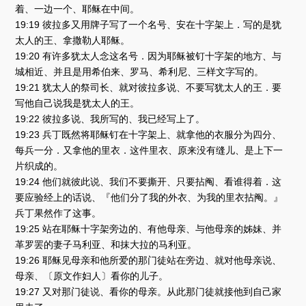
着、一边一个、耶稣在中间。
19:19 彼拉多又用牌子写了一个名号、安在十字架上．写的是犹
太人的王、拿撒勒人耶稣。
19:20 有许多犹太人念这名号．因为耶稣被钉十字架的地方、与
城相近、并且是用希伯来、罗马、希利尼、三样文字写的。
19:21 犹太人的祭司长、就对彼拉多说、不要写犹太人的王．要
写他自己说我是犹太人的王。
19:22 彼拉多说、我所写的、我已经写上了。
19:23 兵丁既然将耶稣钉在十字架上、就拿他的衣服分为四分、
每兵一分．又拿他的里衣．这件里衣、原来没有缝儿、是上下一
片织成的。
19:24 他们就彼此说、我们不要撕开、只要拈阄、看谁得着．这
要应验经上的话说、『他们分了我的外衣、为我的里衣拈阄。』
兵丁果然作了这事。
19:25 站在耶稣十字架旁边的、有他母亲、与他母亲的姊妹、并
革罗罢的妻子马利亚、和抹大拉的马利亚。
19:26 耶稣见母亲和他所爱的那门徒站在旁边、就对他母亲说、
母亲、〔原文作妇人〕看你的儿子。
19:27 又对那门徒说、看你的母亲。从此那门徒就接他到自己家