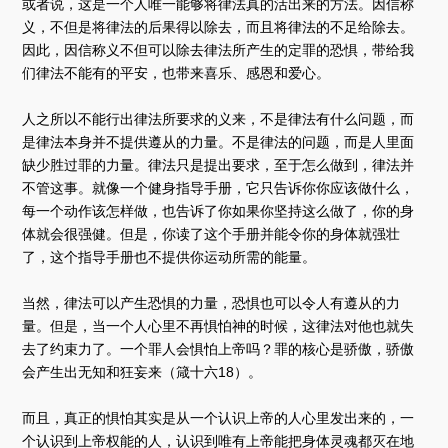
或者说，这是一个人唯一能够将律法真的活出来的方法。因信称
义，不但是将律法的后果得以除去，而且将律法的不足给除去。
因此，因信称义不但可以除去律法所产生的定罪的恐惧，带给我
们律法不能有的平安，也带来喜乐、感恩和爱心。
人之所以不能行出律法所要求的义来，不是律法有什么问题，而
是律法本身并不提供遵从的力量。不是律法的问题，而是人里面
缺少胜过罪的力量。律法只是提出要求，至于怎么做到，律法并
不管这事。就像一个健身指导手册，它只告诉你你应该做什么，
每一个动作该怎样做，也告诉了你如果你坚持这么做了，你的身
体就会很强健。但是，你读了这个手册并能令你的身体就强壮
了，这个指导手册也不提供你运动所需的能量。
当然，律法可以产生恐惧的力量，恐惧也可以令人有遵从的力
量。但是，当一个人心里不再惧怕神的时候，这律法对他也就失
去了约束力了。一个罪人会惧怕上帝吗？罪的核心是骄傲，骄傲
会产生出无知和狂妄来（箴十六18）。
而且，真正的惧怕其实是从一个认识上帝的人心里发出来的，一
个认识到上帝权能的人，认识到唯有上帝能把身体灵魂都灭在地