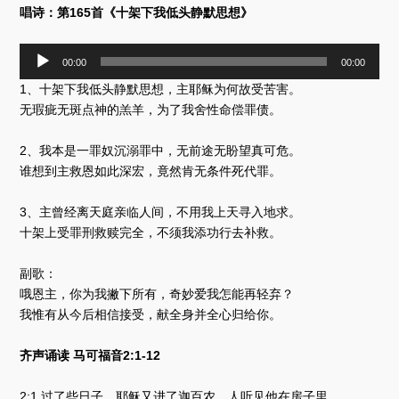
唱诗：第165首《十架下我低头静默思想》
音
00:00
00:00
频
1、十架下我低头静默思想，主耶稣为何故受苦害。
播
放
无瑕疵无斑点神的羔羊，为了我舍性命偿罪债。
器
2、我本是一罪奴沉溺罪中，无前途无盼望真可危。
谁想到主救恩如此深宏，竟然肯无条件死代罪。
3、主曾经离天庭亲临人间，不用我上天寻入地求。
十架上受罪刑救赎完全，不须我添功行去补救。
副歌：
哦恩主，你为我撇下所有，奇妙爱我怎能再轻弃？
我惟有从今后相信接受，献全身并全心归给你。
齐声诵读 马可福音2:1-12
2:1 过了些日子、耶稣又进了迦百农．人听见他在房子里、