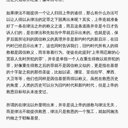
如果律法不能提供一个让人归回上帝的途径，那么有什么办法可
以让人得以从律法的定罪之下脱离出来呢？其实，上帝造就准备
好了一条在律法之外的称义之道，而且这条道路并非是今日才告
诉人们的，是在律法和先知当中早就启示出来的。也就是说，保
罗后面所论到的因信称义的真理并非是新约时代的新启示，在旧
约时已经启示出来了。这也同时告诉我们，旧约时代所有人的得
救都是因信称义，而非靠着行为。使徒在此提到“上帝用忍耐的心
宽容人先时所犯的罪”，并非是单指一个人在重生得救以前所犯的
罪，好像重生得救之后的罪就不是因信称义似的，更是指在基督
的十字架之前的那些圣徒，比如以诺、挪亚、亚伯拉罕、摩西、
大卫等等，他们也同样是因信基督而得以称义。虽然在救恩历史
的角度，人类的历史可以分为旧约时代和新约时代，但是上帝的
救恩目标却从未改变过。
所谓的在律法以外显明出来，并非是说上帝的拯救与律法无关，
而是律法不能提供救恩，律法只是救恩的一个预工，就如同施洗
约翰之于耶稣基督。