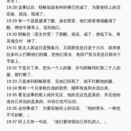
里去了。
19:28 这事以后、耶稣知道各样的事已经成了、为要使经上的话
应验、就说、我渴了。
19:29 有一个器皿盛满了醋、放在那里．他们就拿海绒蘸满了
醋、绑在牛膝草上、送到他口。
19:30 耶稣尝〔原文作受〕了那醋、就说、成了．便低下头、将
灵魂交付 神了。
19:31 犹太人因这日是预备日、又因那安息日是个大日、就求彼
拉多叫人打断他们的腿、把他们拿去、免得尸首当安息日留在十
字架上。
19:32 于是兵丁来、把头一个人的腿、并与耶稣同钉第二个人的
腿、都打断了。
19:33 只是来到耶稣那里、见他已经死了、就不打断他的腿。
19:34 惟有一个兵拿枪扎他的肋旁、随即有血和水流出来。
19:35 看见这事的那人就作见证、他的见证也是真的、并且他知
道自己所说的是真的、叫你们也可以信。
19:36 这些事成了、为要应验经上的话说、『他的骨头、一根也
不可折断。』
19:37 经上又有一句说、『他们要仰望自己所扎的人。』