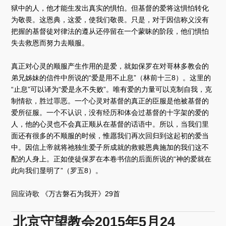
狱中的人，他才能生发出真实的惧怕。但基督的爱将这惧怕转化
为敬畏。这恩典，这爱，使我们敬畏。只是，对于因信称义没有
把握的基督徒对律法的遵从还停留在一个蒙昧的阶段，他们惧怕
失去救恩而努力去顺服。
真正对心灵的顺服产生作用的是爱，就如保罗在对哥林多教会的
弟兄姊妹的信件中所说的“爱是用不止息”（林前十三8）。这里的
“止息”可以译为“爱是永不失败”。唯有爱的力量可以克制自我，克
制情欲，胜过罪恶。一个心灵对基督的真正的臣服是他被基督的
爱所征服。一个不认识，没有经历和体会过基督的十字架的爱的
人，他的心灵也不会真正顺从在基督的话语中。所以，当我们里
面还有很多的不顺服的时候，惟愿我们再次回归到这起初的爱当
中。因信上帝就将祂独生爱子所成就的救赎恩典施加的我们这不
配的人身上。正如使徒保罗在本卷书信的后面所说的“神的爱就在
此向我们显明了”（罗五8）。
回应诗歌 《万古磐石为我开》29首
北京守望教会2015年5月24