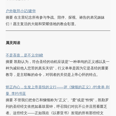
户外敬拜小记/建华
摘要 在主里纪念所有参与争战、陪伴、探视、祷告的弟兄姊妹
们！愿主复活的大能和荣耀借祂的教会彰显。
——————————————————————————————
属灵阅读
不是吝啬，是不义/刘峣
摘要 凯勒认为，符合圣经的动机应该是“一种单纯的正义感以及一
种为减轻他人悲苦的真实关切”，行义单单是因为它是圣经的重要
教导，是主耶稣的命令，对弱者的关切是上帝心怀的特点。
矫正内心，生发上帝喜悦的义行——评《慷慨的正义》/约拿单·利
曼 李约书亚
摘要 不管我们把舍己和慷慨称为“正义”、“爱”或是“怜悯”，凯勒罗
列的圣经经文依然如暮鼓晨钟，呼召我们对抗不公并且照看匮乏
者。这些经文——正如我在《以赛亚书》发现的所有那些经文