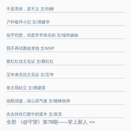
不是吝啬，是不义 文/刘峣
户外敬拜小记 文/谭建华
似乎忧愁，却是常常快乐的 文/瑞玲姊妹
我不再试图改变他 文/MXP
蔡红红信主见证 文/蔡红红
宝华弟兄信主见证 文/宝华
靠主我站立 文/唐建英
他既强盛，就心高气傲 文/晓峰牧师
先去掉自己眼中的梁木 文/袁灵
全部 《@守望》第78期——穿上新人 >>