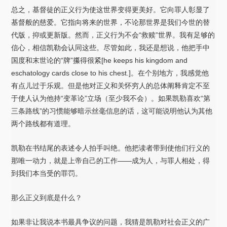
总之，基督徒的正义行为使这世界变得更美好。它向罪人彰显了
基督般的慈爱。它指向将来的世界，不论那世界是我们今世的替
代版，抑或更新版。然而，正义行为不会“救赎”世界。我有足够的
信心，相信凯勒会认同这些。尽管如此，我还是想说，他把手中
国度和末世论的“牌”攥得很紧[he keeps his kingdom and
eschatology cards close to his chest.]。在个别地方，我感觉他
有点儿过于乐观。但是他对正义和关怀穷人的总体阐释肯定不至
于使人认为他持“变革论”立场（至少我不会）。如果凯勒喜欢“第
三条路线”的习惯能够暗示丝毫信息的话，这可能说明他认为其他
两个路线都有道理。
凯勒在书结尾的表述令人拍手叫绝。他把读者带到使他们行义的
那唯一动力，就是上帝自己的工作——成为人，与罪人相处，得
到我们本当受的罪罚。
那么正义到底是什么？
如果非让我说本书最具争议的问题，我猜是凯勒对社会正义的广