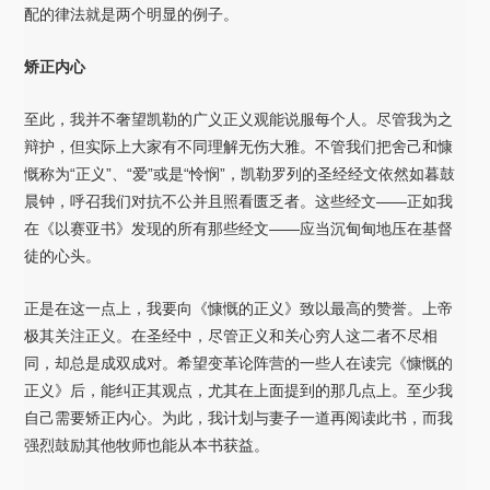
配的律法就是两个明显的例子。
矫正内心
至此，我并不奢望凯勒的广义正义观能说服每个人。尽管我为之
辩护，但实际上大家有不同理解无伤大雅。不管我们把舍己和慷
慨称为“正义”、“爱”或是“怜悯”，凯勒罗列的圣经经文依然如暮鼓
晨钟，呼召我们对抗不公并且照看匮乏者。这些经文——正如我
在《以赛亚书》发现的所有那些经文——应当沉甸甸地压在基督
徒的心头。
正是在这一点上，我要向《慷慨的正义》致以最高的赞誉。上帝
极其关注正义。在圣经中，尽管正义和关心穷人这二者不尽相
同，却总是成双成对。希望变革论阵营的一些人在读完《慷慨的
正义》后，能纠正其观点，尤其在上面提到的那几点上。至少我
自己需要矫正内心。为此，我计划与妻子一道再阅读此书，而我
强烈鼓励其他牧师也能从本书获益。