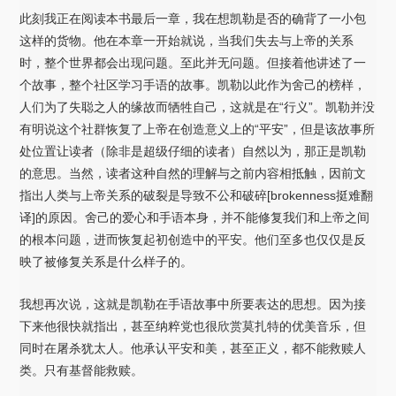
此刻我正在阅读本书最后一章，我在想凯勒是否的确背了一小包
这样的货物。他在本章一开始就说，当我们失去与上帝的关系
时，整个世界都会出现问题。至此并无问题。但接着他讲述了一
个故事，整个社区学习手语的故事。凯勒以此作为舍己的榜样，
人们为了失聪之人的缘故而牺牲自己，这就是在“行义”。凯勒并没
有明说这个社群恢复了上帝在创造意义上的“平安”，但是该故事所
处位置让读者（除非是超级仔细的读者）自然以为，那正是凯勒
的意思。当然，读者这种自然的理解与之前内容相抵触，因前文
指出人类与上帝关系的破裂是导致不公和破碎[brokenness挺难翻
译]的原因。舍己的爱心和手语本身，并不能修复我们和上帝之间
的根本问题，进而恢复起初创造中的平安。他们至多也仅仅是反
映了被修复关系是什么样子的。
我想再次说，这就是凯勒在手语故事中所要表达的思想。因为接
下来他很快就指出，甚至纳粹党也很欣赏莫扎特的优美音乐，但
同时在屠杀犹太人。他承认平安和美，甚至正义，都不能救赎人
类。只有基督能救赎。