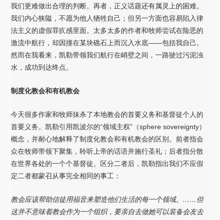
我们更难做出合理的判断。再者，正义话题还有属灵上的困难。
我们内心狭隘，不愿为他人牺牲自己；但另一方面也容易陷入律
法主义的虚假罪疚感里面。太多太多的作者和牧师尝试在险恶的
激流中航行，却因撞在某块礁石上而沉入水底——包括我自己。
然而在我看来，凯勒带领我们航行在峭壁之间，一路驶过污泥浊
水，成功到达终点。
制度化教会和有机教会
今天很多作家和牧师抹杀了本地教会的首要义务和基督徒个人的
首要义务。凯勒引用凯波尔的“领域主权”（sphere sovereignty）
概念，并耐心地解释了制度化教会和有机教会的区别。前者指会
众在牧师带领下聚集，聆听上帝的话语并施行圣礼；后者指分散
在世界各处的一个个基督徒。区分二者后，凯勒指出我们不应假
定二者都蒙召从事完全相同的事工：
教会应该帮助信徒用福音来塑造他们生活的每一个领域。……但
这并不意味着教会作为一个组织，要亲自去做她可以装备会友去