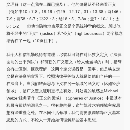
义理解（这一点我在上面已提及）。他的确是从圣经来看正义
（例如申10：7-8，18-19；伯29：12-17，31：13-38；诗146：
7-9；赛58：6-7；耶22：3；结18：5，7-8a；亚7：10-11；太
6：1-2），但他也隐晦地表示正义是个系统神学的概念。所以他
将圣经中的“正义”（justice）和“公义”（righteousness）两个概念
结合在了一起（10页往下）。
我个人相信凯勒说得有道理，尽管我可能在对比狭义定义（“法律
面前的公平判决”）和凯勒的广义定义（给人他当得的）时，措辞
会有些区别。据我理解，这两个定义说得是一回事，但是狭义定
义是在法庭的背景下。按照法律平等待人就是给他们当得的——
在法庭上。当我们转而思考正义在另一领域的涵义时（比如经济
领域），是广义定义证明更行之有效。对处境的敏感是Michael
Walzer经典著作《正义的领域》（Spheres of Justice）中最基本
和最有帮助的洞见之一。很有趣的是，这与凯波尔的领域主权思
想有些重叠之处。在不同生活领域，我们需要微调解释正义基本
思想的方式，不论人一开始如何理解那些基本思想。