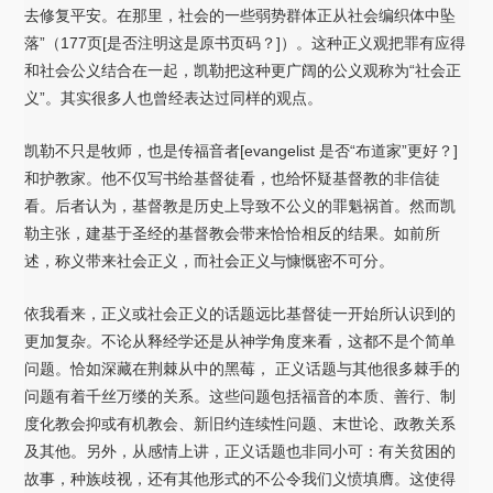
去修复平安。在那里，社会的一些弱势群体正从社会编织体中坠
落”（177页[是否注明这是原书页码？]）。这种正义观把罪有应得
和社会公义结合在一起，凯勒把这种更广阔的公义观称为“社会正
义”。其实很多人也曾经表达过同样的观点。
凯勒不只是牧师，也是传福音者[evangelist 是否“布道家”更好？]
和护教家。他不仅写书给基督徒看，也给怀疑基督教的非信徒
看。后者认为，基督教是历史上导致不公义的罪魁祸首。然而凯
勒主张，建基于圣经的基督教会带来恰恰相反的结果。如前所
述，称义带来社会正义，而社会正义与慷慨密不可分。
依我看来，正义或社会正义的话题远比基督徒一开始所认识到的
更加复杂。不论从释经学还是从神学角度来看，这都不是个简单
问题。恰如深藏在荆棘从中的黑莓， 正义话题与其他很多棘手的
问题有着千丝万缕的关系。这些问题包括福音的本质、善行、制
度化教会抑或有机教会、新旧约连续性问题、末世论、政教关系
及其他。另外，从感情上讲，正义话题也非同小可：有关贫困的
故事，种族歧视，还有其他形式的不公令我们义愤填膺。这使得