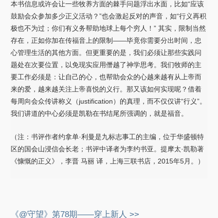
本书信息或许会让一些牧养方面的棘手问题浮出水面，比如“应该
鼓励会众参加多少正义活动？”也会激起反对的声音，如“行义再积
极也不为过；你们有义务帮助地球上每个穷人！” 其实，限制当然
存在，正如你加在传福音上的限制——毕竟你需要分出时间，忠
心管理生活的其他方面。但更重要的是，我们必须让那些实践问
题处在次要位置，以免现实应用僭越了神学思考。我们牧师的主
要工作必须是：让自己的心，也帮助会众的心越来越有从上帝而
来的爱，越来越关注上帝喜悦的义行。那又该如何实现呢？借着
每周向会众传讲称义（justification）的真理，而不仅仅讲“行义”。
我们讲道的中心必须是凯勒在书结尾所强调的，就是福音。
（注：书评作者约拿单·利曼是九标志事工的主编，位于华盛顿特
区的国会山浸信会长老；书评中译者为李约书亚。提摩太·凯勒著
《慷慨的正义》，李晋 马丽 译，上海三联书店，2015年5月。）
《@守望》第78期——穿上新人 >>