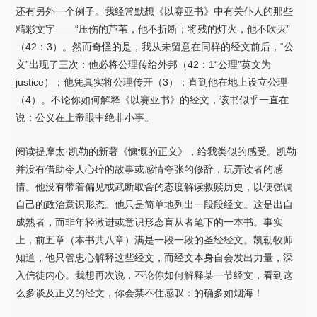
还有另外一个例子。我经常默想《以赛亚书》中有关仆人的那些
精彩文字——“压伤的芦苇，他不折断；将残的灯火，他不吹灭”
（42：3）。然而奇怪的是，我从未留意在同样的经文前后，“公
义”出现了三次：他必将公理传给外邦（42：1“公理”英文为
justice）；他凭真实将公理传开（3）；直到他在地上设立公理
（4）。不论你如何解释《以赛亚书》的经文，该书似乎一直在
说：公义在上帝眼中绝非小事。
阅读提摩太·凯勒的新著《慷慨的正义》，给我类似的感受。凯勒
并没有借助令人心碎的故事或感情夸张的修辞，玩弄读者的感
情。他没有带着偏见或武断取舍的态度解读救赎历史，以便强调
自己的政治意识形态。他只是简单地列出一段段经文。这是出自
成熟者，而非年轻激进或意识形态盲从者笔下的一本书。事实
上，前五章（本书共八章）满是一段一段的圣经经文。凯勒牧师
知道，他只管忠心解释这些经文，而经文本身自会发出力量，深
入信徒内心。我想再次说，不论你如何解释某一节经文，看到这
么多谈及正义的经文，你会禁不住感叹：的确多如烟海！