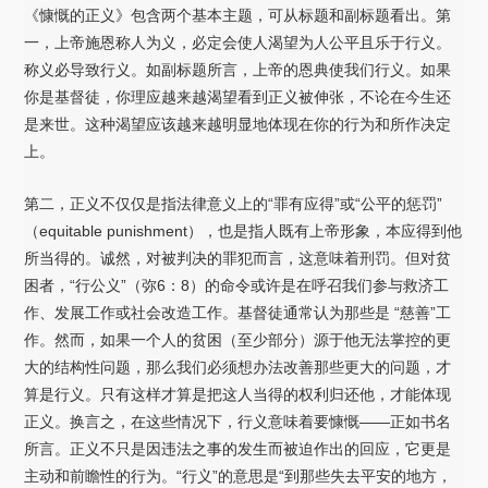
《慷慨的正义》包含两个基本主题，可从标题和副标题看出。第
一，上帝施恩称人为义，必定会使人渴望为人公平且乐于行义。
称义必导致行义。如副标题所言，上帝的恩典使我们行义。如果
你是基督徒，你理应越来越渴望看到正义被伸张，不论在今生还
是来世。这种渴望应该越来越明显地体现在你的行为和所作决定
上。
第二，正义不仅仅是指法律意义上的“罪有应得”或“公平的惩罚”
（equitable punishment），也是指人既有上帝形象，本应得到他
所当得的。诚然，对被判决的罪犯而言，这意味着刑罚。但对贫
困者，“行公义”（弥6：8）的命令或许是在呼召我们参与救济工
作、发展工作或社会改造工作。基督徒通常认为那些是 “慈善”工
作。然而，如果一个人的贫困（至少部分）源于他无法掌控的更
大的结构性问题，那么我们必须想办法改善那些更大的问题，才
算是行义。只有这样才算是把这人当得的权利归还他，才能体现
正义。换言之，在这些情况下，行义意味着要慷慨——正如书名
所言。正义不只是因违法之事的发生而被迫作出的回应，它更是
主动和前瞻性的行为。“行义”的意思是“到那些失去平安的地方，