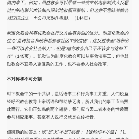
做的事工。例如，虽然教会可以带领一些信主的电影制片人反思
他们的电影艺术该如何深刻地被福音影响，但这并不意味着教会
就应该成立一个公司来制作电影。
（144页）
制度化教会和有机教会在行义方面有类似的区分。制度化教会的
使命“是传福音和牧养基督教社区中的信徒”，这反过来会“培养出
一些可以改变社会的人”，但是“地方教会自己不应该参与这些工
作”
（145页）。凯勒认为制度化教会可以从事救济事工，但他鼓
励教会不宜卷入更复杂的工作，也不要参入社会改革。
不对称和不可分割
时下教会中的一个共识，是话语事工和行为事工并重。人们说圣
经呼召教会教导上帝话语和帮助缺乏者，所以我们的事工应当照
此而行。它们正如鸟的两个翅膀，我们应当因二者本身的性质而
参与相应服事。甚至有人说行义就是在传福音。
但凯勒的回答是：
既“是”又“不是”[或者：【诚然却不尽然】？]。