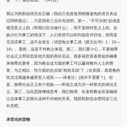
是一个严重的错误。
（141页）
我认为凯勒说得完全正确（我自己也曾使用稍微逊色的语言表达
过同样观点），只是我有三点补充说明。第一，“不可分割”必须是
规范意义上的（即我们应当做什么），而不是绝对意义上的。在
缺少行为事工的情况下，人们依然可以听到福音并归信，然而若
无话语事工，这不会发生（试想电台事工或《腓立比书》1：15—
18）。显然，这是不对称之体现。第二，我们要小心，不要独尊
社会正义而轻忽其他方面的美好见证。很多福音派基督徒的确看
来独尊此要务，因为教会这方面的事工可以赢得教外人士的赞
誉。与之相比，性方面的忠贞就“相形见绌”了（在美国，基督教的
性贞洁观越来越受世人诋毁 ——译者注）[或许不需要？]。但
是，独尊社会正义有个危险——即使之成为另一种形式的律法主
义。第三，沿此思路继续思考，我们牧师、长老和教会应该确保
让总体事工反映出这种不对称的关系。我想凯勒也会赞同这三点
补充吧。
末世论的货物