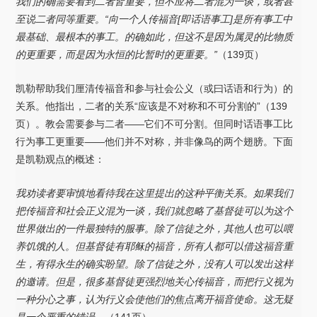
我们的确需要看到二者皆重要，但不应将二者混为一谈，或者甚
至说二者同等重要。“向一个人传福音[即话语事工]是所有事工中
最基础、最根本的事工。的确如此，但这不是因为属灵的比物质
的更重要，而是因为永恒的比暂时的更重要。”
（139页）
凯勒帮助我们厘清传福音和参与社会公义（或曰话语和行为）的
关系。他指出，二者的关系“应该是不对称和不可分割的”（139
页）。教会需要参与二者——它们不可分割。但同时话语事工比
行为事工更重要——他们并不对称，并非像鸟的两个翅膀。下面
是凯勒观点的概述：
我劝读者要审慎地看待我在这里提出的这种平衡关系。如果我们
把传福音和社会正义混为一谈，我们就忽略了基督徒可以为这个
世界做出的一件最独特的服事。除了信徒之外，其他人也可以喂
养饥饿的人。但基督徒有耶稣的福音，所有人都可以借这福音重
生，有得永生的确实盼望。除了信徒之外，没有人可以发出这样
的邀请。但是，很多基督徒更强烈地关心传福音，而把行义视为
一种分心之事，认为行义会使他们的焦点离开福音使命。这无疑