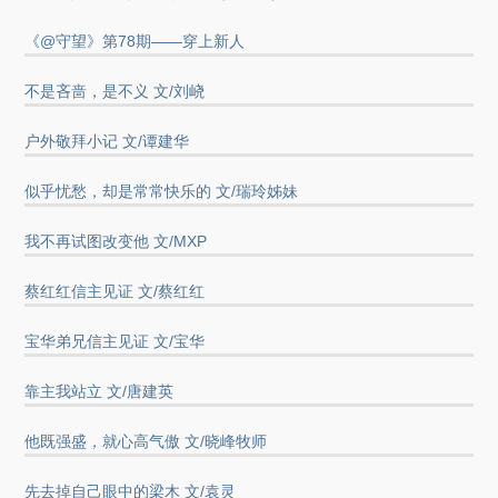
《@守望》第78期——穿上新人
不是吝啬，是不义 文/刘峣
户外敬拜小记 文/谭建华
似乎忧愁，却是常常快乐的 文/瑞玲姊妹
我不再试图改变他 文/MXP
蔡红红信主见证 文/蔡红红
宝华弟兄信主见证 文/宝华
靠主我站立 文/唐建英
他既强盛，就心高气傲 文/晓峰牧师
先去掉自己眼中的梁木 文/袁灵