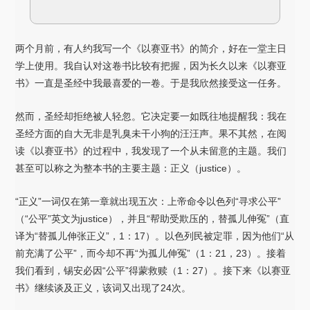
两个月前，有人约我写一个《以赛亚书》的简介，好在一堂主日
学上使用。我自认对这卷书比较有把握，因为长久以来《以赛亚
书》一直是圣经中我最喜爱的一卷。于是我欣然接受这一任务。
然而，圣经却拒绝被人轻忽。它决定要一如既往地提醒我：我在
圣经方面的自大无非是乳臭未干小狗的汪汪声。果不其然，在阅
读《以赛亚书》的过程中，我发现了一个从未留意的主题。我们
甚至可以称之为整本书的主要主题：正义（justice）。
“正义”一词仅在第一章就出现五次：上帝命令以色列“寻求公平”
（“公平”英文为justice），并且“帮助受欺压的，替孤儿伸冤”（直
译为“替孤儿伸张正义”，1：17）。以色列民被定罪，因为他们“从
前充满了公平”，而今却不再“为孤儿伸冤”（1：21，23）。接着
我们看到，锡安必因“公平”得蒙救赎（1：27）。接下来《以赛亚
书》继续谈及正义，该词又出现了24次。