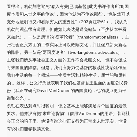
看得出，凯勒刻意避免“卷入有关[已临基督][此为书评作者所加]国
度本质和末世之事的争论”，因为他认为不争论那些，“也依然可以
充分地证明行义和看顾穷人的重要性”（203页注释61）。我认为
凯勒的观点很有道理。但他如此表达是避免站队（至少从本书看
来如此）。一队是所谓的“变革论者”（transformationalists），主
张社会正义方面的工作实际上可以救赎文化，并且促成新天新地
的降临。另一队是“两国度论者”（two-kingdoms advocates），
主张我们所从事社会正义方面的工作不会救赎文化，也不会促成
将来国度的降临。但是，我们应努力使基督的救赎性统治延伸至
我们生活的每一个领域——物质生活和精神生活，属世的和属神
的 。这样，公义行为就表明了我们在基督君王里面的国度公民身
份（我正在研究David VanDrunen的两国度论，他的观点更为平
衡和公允）。
凯勒在表达观点时很聪明，使之基本上能够满足两个国度的最低
要求。他并没有把“末世论货物”（借用VanDrunen的用语）装到社
会正义的箱子里。他没有说这些正义行为正带来末世现实，也没
有说我们能够救赎文化。