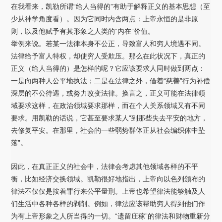
在我看来，凯勒所谓“给人当得的”有助于解释正义的基本思想（至
少从神学角度看）。因为它同时内含两点：上帝永恒的是非原
则，以及他赋予有其形象之人类的“内在”价值。
举例来说。若某一法律本身不公正，导致富人和穷人境遇不同。
法律给予富人特权，却使穷人受欺压。那么在此状况下，真正的
正义（给人当得的）是怎样的呢？它应该要求人同时做到两点：
一是向两种人公平地执法；二是在法律之外，借着“慈善”行为补偿
深层的不公待遇，或努力改变法律。换言之，正义可能在法律领
域要求这样，在政治领域要求那样，而在个人关系领域又有不同
要求。用凯勒的话说，它甚至要求某人“到那些失去平安的地方，
去修复平安。在那里，社会的一些弱势群体正从社会编织体中坠
落”。
因此，在真正正义的社会中，法律会考虑其他领域各样的不平
衡，比如经济交换领域。凯勒很好地指出，上帝向以色列颁布的
律法不仅仅是按着罪行来公平量刑。上帝也希望律法能够触及人
们生活中各种各样的剥削。例如，律法应该帮助穷人得到他们作
为有上帝形象之人所当得的一切。“遗留庄稼”的律法和财物重新分