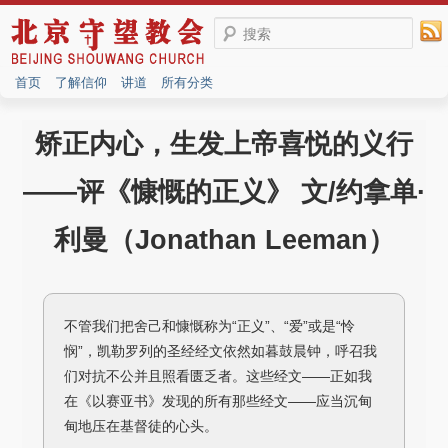
搜索
首页
了解信仰
讲道
所有分类
矫正内心，生发上帝喜悦的义行
——评《慷慨的正义》 文/约拿单·
利曼（Jonathan Leeman）
不管我们把舍己和慷慨称为“正义”、“爱”或是“怜
悯”，凯勒罗列的圣经经文依然如暮鼓晨钟，呼召我
们对抗不公并且照看匮乏者。这些经文——正如我
在《以赛亚书》发现的所有那些经文——应当沉甸
甸地压在基督徒的心头。