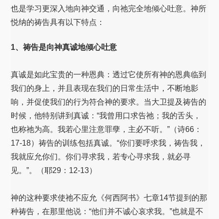
也是学习更深入地向神交通，向祂完全地倾心吐意。神所
悦纳的祷告具有以下特点：
1、祷告是向神真诚地倾心吐意
真诚是如此宝贵的一种恩典：透过它使所有神的恩典临到
我们的身上，并且表现在我们的日常生活中，不断地影
响，并促使我们的行为符合神的要求。当大卫提及祷告的
时候，他特别讲到真诚：“我曾用口求告祂；我的舌头，
也称祂为高。我若心里注意罪孽，主必不听。”（诗66：
17-18）祷告的训练包括真诚。“你们要呼求我，祷告我，
我就应允你们。你们寻求我，若专心寻求我，就必寻
见。”。（耶29：12-13）
神的这种要求使祂不应允《何西阿书》七章14节提到的那
种祷告，在那里他说：“他们并不诚心哀求我。”也就是不