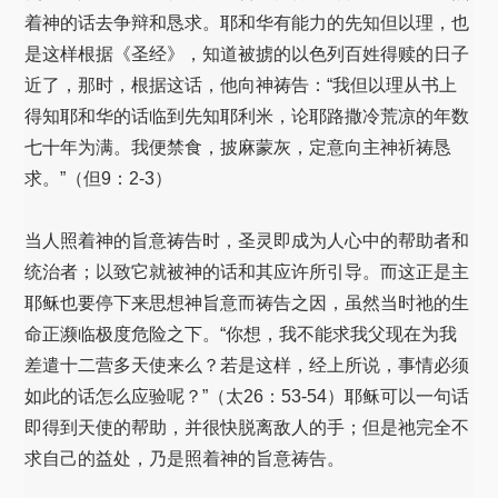
着神的话去争辩和恳求。耶和华有能力的先知但以理，也
是这样根据《圣经》，知道被掳的以色列百姓得赎的日子
近了，那时，根据这话，他向神祷告：“我但以理从书上
得知耶和华的话临到先知耶利米，论耶路撒冷荒凉的年数
七十年为满。我便禁食，披麻蒙灰，定意向主神祈祷恳
求。”（但9：2-3）
当人照着神的旨意祷告时，圣灵即成为人心中的帮助者和
统治者；以致它就被神的话和其应许所引导。而这正是主
耶稣也要停下来思想神旨意而祷告之因，虽然当时祂的生
命正濒临极度危险之下。“你想，我不能求我父现在为我
差遣十二营多天使来么？若是这样，经上所说，事情必须
如此的话怎么应验呢？”（太26：53-54）耶稣可以一句话
即得到天使的帮助，并很快脱离敌人的手；但是祂完全不
求自己的益处，乃是照着神的旨意祷告。