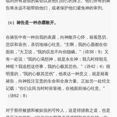
临到所有虚假的集会以及他们自己的身上。他们所有的祷
告将永远不能帮助他们，或者保护他们避免神的审判。
（c）祷告是一种赤露敞开。
在祷告中有一种自我的表露，向神敞开心怀，籍着恳切、
悲叹和哀伤，亲切地倾心吐意。“主啊，我的心愿都在你
面前，”大卫说，“我的叹息不向你隐瞒。”（诗38：9）又
有一处说：“我的心渴想神，就是永生神；我几时得朝见
神呢？我追想这些事，我的心极其悲伤。”（诗42：4）很
明显的，“我的心极其悲伤”，他表达一种意义，就是籍着
祷告，向神投注宝贵的生命和全身力量。正如另一处经文
记载：“你们众民当时时依靠祂，在祂面前倾心吐意。”
（诗62：8）
对于那些被掳和被奴役的可怜人，这是得拯救之道，也是