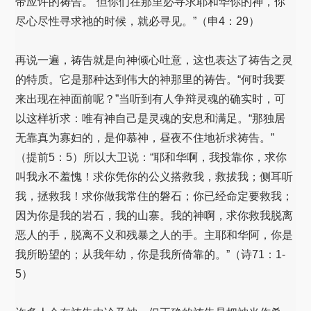
带应许的祷告。“但你们在那里必寻求耶和华你的神，你
尽心尽性寻求祂的时候，就必寻见。”（申4：29）
再说一遍，祷告就是向神倾心吐意，这也表达了祷告之灵
的特质。它是那种达到伟大的神那里的祷告。“何时我要
来出现在神面前呢？”当听到有人争辩灵魂的确实时，可
以这样祈求：唯有神自己是灵魂的安息和满足。“那独居
无靠真为寡妇的，是仰慕神，昼夜不住地祈求祷告。”
（提前5：5）所以大卫说：“耶和华啊，我投靠你，求你
叫我永不羞愧！求你凭你的公义搭救我，救拔我；侧耳听
我，拯救我！求你做我常住的磐石；你已经命定要救我；
因为你是我的岩石，我的山寨。我的神啊，求你救我脱离
恶人的手，脱离不义和残暴之人的手。主耶和华阿，你是
我所盼望的；从我年幼，你是我所倚靠的。”（诗71：1-
5）