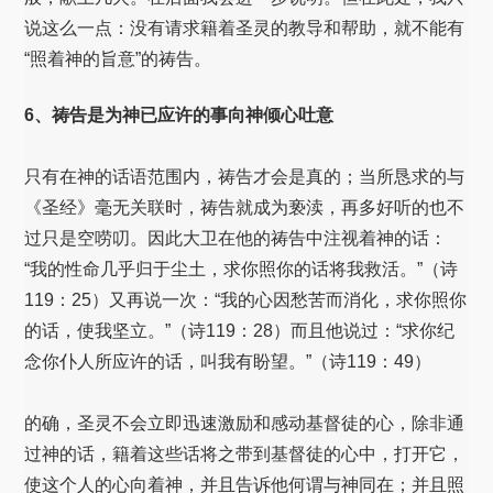
说这么一点：没有请求籍着圣灵的教导和帮助，就不能有
“照着神的旨意”的祷告。
6、祷告是为神已应许的事向神倾心吐意
只有在神的话语范围内，祷告才会是真的；当所恳求的与
《圣经》毫无关联时，祷告就成为亵渎，再多好听的也不
过只是空唠叨。因此大卫在他的祷告中注视着神的话：
“我的性命几乎归于尘土，求你照你的话将我救活。”（诗
119：25）又再说一次：“我的心因愁苦而消化，求你照你
的话，使我坚立。”（诗119：28）而且他说过：“求你纪
念你仆人所应许的话，叫我有盼望。”（诗119：49）
的确，圣灵不会立即迅速激励和感动基督徒的心，除非通
过神的话，籍着这些话将之带到基督徒的心中，打开它，
使这个人的心向着神，并且告诉他何谓与神同在；并且照