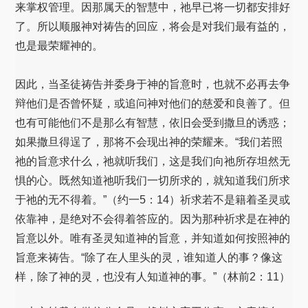
来掌权管理。因那属天的智慧中，祂早已将一切都安排好
了。所以顺服神对祷告的回应，将会是对我们最有益的，
也是最荣耀神的。
因此，当圣徒祷告并委身于神的旨意时，也就不必再去争
辩他们是否曾怀疑，或追问神对他们的慈爱和良善了。但
也有可能他们不是那么有智慧，依旧会受到撒旦的诱惑；
如果撒旦得逞了，那将不会现出神的荣耀来。“我们若照
祂的旨意求什么，祂就听我们，这是我们向祂所存坦然无
惧的心。既然知道祂听我们一切所求的，就知道我们所求
于祂的无不得着。”（约一5：14）祈求若不是籍着圣灵或
依靠神，是绝对不会得着答应的。因为那种祈求是在神的
旨意以外。唯有圣灵知道神的旨意，并知道如何按照神的
旨意来祷告。“除了在人里头的灵，谁知道人的事？像这
样，除了神的灵，也没有人知道神的事。”（林前2：11）