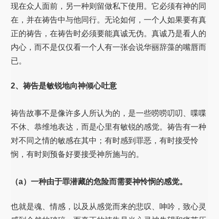
现在众人面前，另一种则留做私下使用。它必须有神的同
在，并在祷告中与他同行。无论如何，一个人如果要有真
正的祷告，在祷告时必须要能真诚无伪。真诚乃是看人的
内心，而不是仅仅看一个人有一张会说华丽辞藻的嘴唇而
已。
2、祷告是敏锐地向神倾心吐意
祷告故事不是像许多人所认为的，是一些唠唠叨叨、喋喋
不休、恭维地表达，而是心里有敏锐的感觉。祷告有一种
对不同之情的敏感在其中；有时感到罪恶，有时接受怜
悯，有时则预备好要接受神所施与的。
（a）一种由于罪潜藏的危险而需要神怜悯的感觉。
也就是魂、情感，以及从感觉而来的悲叹、呻吟，致心灵