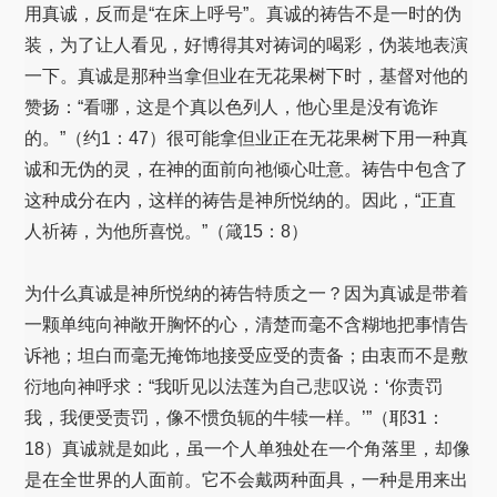
用真诚，反而是“在床上呼号”。真诚的祷告不是一时的伪
装，为了让人看见，好博得其对祷词的喝彩，伪装地表演
一下。真诚是那种当拿但业在无花果树下时，基督对他的
赞扬：“看哪，这是个真以色列人，他心里是没有诡诈
的。”（约1：47）很可能拿但业正在无花果树下用一种真
诚和无伪的灵，在神的面前向祂倾心吐意。祷告中包含了
这种成分在内，这样的祷告是神所悦纳的。因此，“正直
人祈祷，为他所喜悦。”（箴15：8）
为什么真诚是神所悦纳的祷告特质之一？因为真诚是带着
一颗单纯向神敞开胸怀的心，清楚而毫不含糊地把事情告
诉祂；坦白而毫无掩饰地接受应受的责备；由衷而不是敷
衍地向神呼求：“我听见以法莲为自己悲叹说：‘你责罚
我，我便受责罚，像不惯负轭的牛犊一样。’”（耶31：
18）真诚就是如此，虽一个人单独处在一个角落里，却像
是在全世界的人面前。它不会戴两种面具，一种是用来出