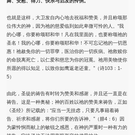
舞、安慰、得力、快乐与启发的怜悯。
也就是这样，大卫发自内心地去祝福和赞美，并且称颂那
位伟大的神，因为祂的慈爱临到如此卑微可怜的人。“我
的心哪，你要称颂耶和华！凡在我里面的，也要称颂祂的
圣名！我的心哪，你要称颂耶和华！不可忘记祂的一切恩
惠！祂赦免你的一切罪孽，医治你的一切疾病。祂救赎你
的命脱离死亡，以仁爱和慈悲为你的冠冕。祂用美物使你
所愿的得以知足，以致你如鹰返老还童。”（诗103：1-
5）
由此，圣徒的祷告有时转为赞美和感谢，并且还一直是在
祷告。这是一种奥秘；神的百姓以祂的赞美来祷告，正如
《圣经》所记载的：“应当一无挂虑，只要凡事籍着祷
告、祈求和感谢，将你们所要的告诉神。”（腓4：6）因
为蒙怜悯而献上的敏锐之感恩，在神的严重时一种有力的