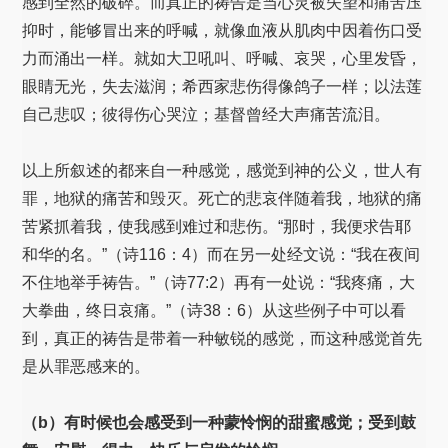
感到全然的破碎。而真正的祷告是当心灵被失望和痛苦压
抑时，能够冒出来的呼喊，就像血液从肌肉中因着伤口受
力而涌出一样。就如大卫吼叫、呼喊、哀哭，心里发昏，
眼睛无光，失去滋润；希西家悲伤得像鸽子一样；以法莲
自己悲叹；彼得伤心哭泣；基督曾经大声痛苦流泪。
以上所叙述的都来自一种感觉，感觉到神的公义，世人有
罪，地狱的痛苦和毁灭。死亡的悲哀伴随着我，地狱的痛
苦紧抓着我，使我感到难过和悲伤。“那时，我便求告耶
和华的名。”（诗116：4）而在另一处经文说：“我在夜间
不住地举手祷告。”（诗77:2）再有一处说：“我疼痛，大
大拳曲，终日哀痛。”（诗38：6）从这些例子中可以看
到，真正的祷告是带着一种敏锐的感觉，而这种感觉首先
是从罪恶感来的。
（b）有时候也会感受到一种蒙怜悯的甜蜜感觉；受到鼓