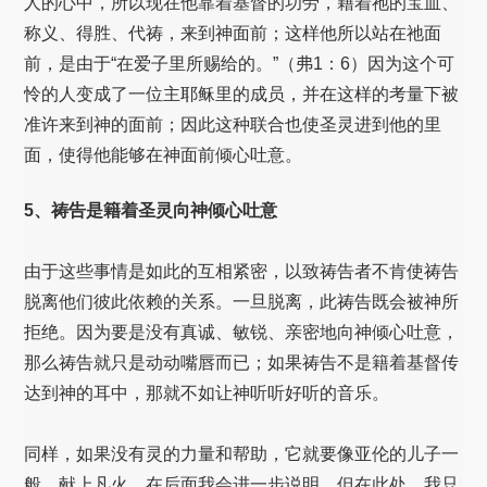
人的心中，所以现在他靠着基督的功劳，籍着祂的宝血、
称义、得胜、代祷，来到神面前；这样他所以站在祂面
前，是由于“在爱子里所赐给的。”（弗1：6）因为这个可
怜的人变成了一位主耶稣里的成员，并在这样的考量下被
准许来到神的面前；因此这种联合也使圣灵进到他的里
面，使得他能够在神面前倾心吐意。
5、祷告是籍着圣灵向神倾心吐意
由于这些事情是如此的互相紧密，以致祷告者不肯使祷告
脱离他们彼此依赖的关系。一旦脱离，此祷告既会被神所
拒绝。因为要是没有真诚、敏锐、亲密地向神倾心吐意，
那么祷告就只是动动嘴唇而已；如果祷告不是籍着基督传
达到神的耳中，那就不如让神听听好听的音乐。
同样，如果没有灵的力量和帮助，它就要像亚伦的儿子一
般，献上凡火。在后面我会进一步说明。但在此处，我只