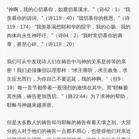
“神啊，我的心切慕你，如鹿切慕溪水。”（诗42：1） “我
羡慕你的训词。”（诗119：40）“我切慕你的救恩。”（诗
119：174） “我羡慕渴想耶和华的院宇，我的心肠、我的
肉体向永生神呼吁。”（诗84：2）“我时常切慕你的典
章，甚至心碎。”（诗119：20）
我们可从中发现诗人们在祷告中与神的关系是何等的亲
密！我们必须像但以理那样：“求主垂听，求主赦免，求
主应允而行，为你自己不要迟延，我的神啊。”（但9：
19）每一音节都带着一股强烈的激情在其中。而“耶稣极
其伤痛，祷告更加恳切。”（路22:44）为了求神的帮助，
耶稣与神越来越亲密。
但是大多数人的祷告却与耶稣的祷告有着天壤之别。大部
分的人对于他们的祷告一点都不用心，也使得他们对亲近