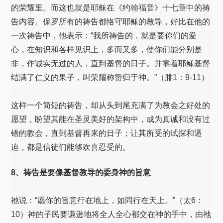
的荣耀里。而这也就是耶稣在《约翰福音》十七章中的祷
告内容。保罗所有的祷告都恪守耶稣的教导，好比在他的
一次祷告中，他表示：“我所祷告的，就是要你们的爱
心，在知识和各样见识上，多而又多，使你们能分别是
非，作诚实无过的人，直到基督的日子。并靠着耶稣基督
结满了仁义的果子，叫荣耀称赞归于神。”（腓1：9-11）
这样一个简短的祷告，却从头到尾充满了为教会之好处的
愿望，盼望其能在圣灵美好的架构中，成为真诚和没有过
错的教会，直到基督再来的日子；让其所受的试探和逼
迫，都是信徒们能够欢喜忍受的。
8、祷告是要像基督教导的委身神的旨意
祂说：“愿你的旨意行在地上，如同行在天上。”（太6：
10）神的子民要谦逊地将全人全心都交在神的手中，由祂