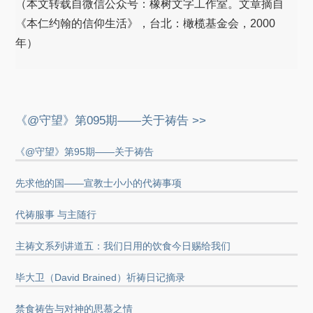
（本文转载自微信公众号：橡树文字工作室。文章摘自
《本仁约翰的信仰生活》，台北：橄榄基金会，2000
年）
《@守望》第095期——关于祷告 >>
《@守望》第95期——关于祷告
先求他的国——宣教士小小的代祷事项
代祷服事 与主随行
主祷文系列讲道五：我们日用的饮食今日赐给我们
毕大卫（David Brained）祈祷日记摘录
禁食祷告与对神的思慕之情