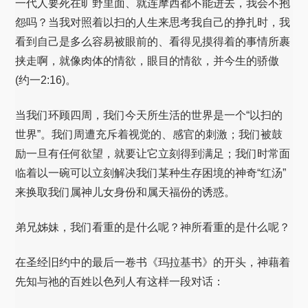
一代人要死在旷野里面、就连摩西都不能进去，我会不抱
怨吗？当我对照着以扫的人生来思考我自己的挣扎时，我
看到自己是多么容易被眼前的、看得见摸得着的事情所裹
挟走啊，就像肉体的情欲，眼目的情欲，并今生的骄傲
(约一2:16)。
当我们环顾四周，我们今天所生活的世界是一个“以扫的
世界”。我们周遭充斥着视觉的、感官的刺激；我们被鼓
励一旦有任何欲望，就要让它立刻得到满足；我们时常面
临着以一碗可以立刻解决我们某种生存困境的神奇“红汤”
来换取我们属神儿女身份和属天福份的诱惑。
弟兄姊妹，我们看重的是什么呢？神所看重的是什么呢？
在圣经旧约中的最后一卷书《玛拉基书》的开头，神藉着
先知与祂的百姓以色列人有这样一段对话：