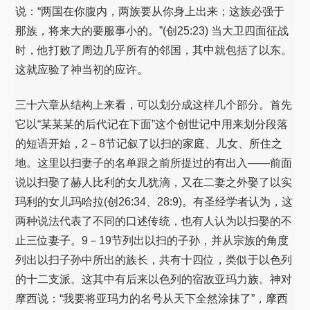
说：“两国在你腹内，两族要从你身上出来；这族必强于
那族，将来大的要服事小的。”(创25:23) 当大卫四面征战
时，他打败了周边几乎所有的邻国，其中就包括了以东。
这就应验了神当初的应许。
三十六章从结构上来看，可以划分成这样几个部分。首先
它以“某某某的后代记在下面”这个创世记中用来划分段落
的短语开始，2－8节记叙了以扫的家庭、儿女、所住之
地。这里以扫妻子的名单跟之前所提过的有出入——前面
说以扫娶了赫人比利的女儿犹滴，又在二妻之外娶了以实
玛利的女儿玛哈拉(创26:34、28:9)。有圣经学者认为，这
两种说法代表了不同的口述传统，也有人认为以扫娶的不
止三位妻子。9－19节列出以扫的子孙，并从宗族的角度
列出以扫子孙中所出的族长，共有十四位，类似于以色列
的十二支派。这其中有后来以色列的宿敌亚玛力族。神对
摩西说：“我要将亚玛力的名号从天下全然涂抹了”，摩西