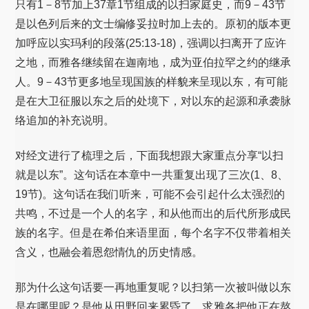
只有1－8节加上37章1节组成的以扫家庭史，而9－43节
是以色列后来的文士编修妥拉时加上去的。原初的版本更
加呼应以实玛利的段落(25:13-18)，强调以扫离开了应许
之地，而雅各继续留在迦南地，成为亚伯拉罕之约的继承
人。9－43节更多地呈现国族的样貌来呈现以东，有可能
是在大卫征服以东之后的处境下，对以东的起源和承袭脉
络追加的补充说明。
对经文进行了梳理之后，下面我想跟大家重点分享“以扫
就是以东”。这句话在本章中一共重复出现了三次(1、8、
19节)。这句话在我们听来，可能不会引起什么太强烈的
共鸣，不过是一个人的名字，和从他而出的后代所形成民
族的名字。但是在希伯来语里面，每个名字不仅带着相关
含义，也融会着恩怨情仇的历史情感。
那为什么这句话要一再地重复呢？以扫第一次被叫做以东
是在哪里呢？是他从田野回来累昏了，求雅各把他正在熬