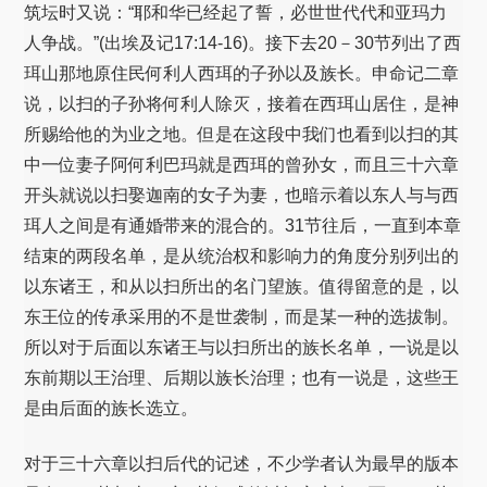
筑坛时又说：“耶和华已经起了誓，必世世代代和亚玛力
人争战。”(出埃及记17:14-16)。接下去20－30节列出了西
珥山那地原住民何利人西珥的子孙以及族长。申命记二章
说，以扫的子孙将何利人除灭，接着在西珥山居住，是神
所赐给他的为业之地。但是在这段中我们也看到以扫的其
中一位妻子阿何利巴玛就是西珥的曾孙女，而且三十六章
开头就说以扫娶迦南的女子为妻，也暗示着以东人与与西
珥人之间是有通婚带来的混合的。31节往后，一直到本章
结束的两段名单，是从统治权和影响力的角度分别列出的
以东诸王，和从以扫所出的名门望族。值得留意的是，以
东王位的传承采用的不是世袭制，而是某一种的选拔制。
所以对于后面以东诸王与以扫所出的族长名单，一说是以
东前期以王治理、后期以族长治理；也有一说是，这些王
是由后面的族长选立。
对于三十六章以扫后代的记述，不少学者认为最早的版本