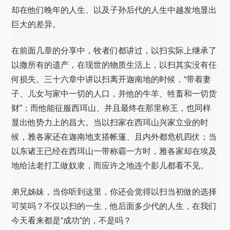
却在他们晚年的人生、以及子孙后代的人生中越发地显出
巨大的差异。
在前面几章的分享中，牧者们都讲过，以扫实际上继承了
以撒所有的遗产，在现世的物质生活上，以扫其实没有任
何损失。三十六章中讲以扫离开迦南地的时候，“带着妻
子、儿女与家中一切的人口，并他的牛羊、牲畜和一切货
财”；而他能征服西珥山、并且最终在那里称王，也同样
显出他势力上的昌大。当以扫家在西珥山兴家立业的时
候，雅各家还在迦南地支搭帐篷、且内外都危机四伏；当
以东诸王已经在西珥山一带称霸一方时，雅各家却在埃及
地给法老打工做奴隶，而应许之地连个影儿都看不见。
弟兄姊妹，当你听到这里，你还会觉得以扫当初做的选择
可笑吗？不仅以扫的一生，他后面多少代的人生，在我们
今天看来都是“成功”的，不是吗？