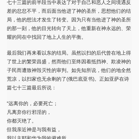
七十三篇的前半段当中表达了对于自己和恶人之间境遇反
差的忿忿不平，而后面当他进了神的圣所，思想他们的结
局，他的想法才发生了转变。因为只有当他进了神的圣所
的那一刻，他的目光转向了天上，他重新在神永远的、荣
耀的同在中找回了地上人生的平衡。
最后我们再来看以东的结局。虽然以扫的后代曾在地上得
了世上的繁荣昌盛，然而他们至终因着抵挡神、欺凌神的
子民而遭致神毁灭性的审判。如先知所说，他们的地全然
荒凉，以扫家也无余剩的了(俄巴底亚书)。正如亚萨在诗
篇七十三篇最后所说：
“远离你的，必要死亡；
凡离弃你行邪淫的，
你都灭绝了。
但我亲近神是与我有益，
我以主耶和华为我的避难所，