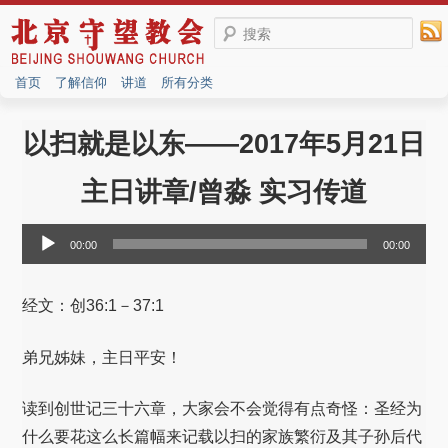
搜索
首页
了解信仰
讲道
所有分类
以扫就是以东——2017年5月21日
主日讲章/曾淼 实习传道
音
00:00
00:00
频
播
放
经文：创36:1－37:1
器
弟兄姊妹，主日平安！
读到创世记三十六章，大家会不会觉得有点奇怪：圣经为
什么要花这么长篇幅来记载以扫的家族繁衍及其子孙后代