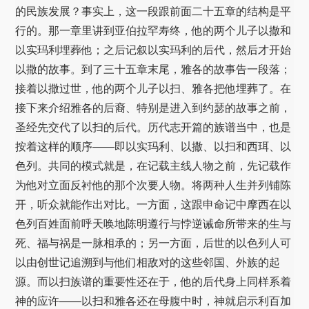
的民族发展？事实上，这一段跟前面二十五章的结构是平
行的。那一章里讲到亚伯拉罕寿终，他的两个儿子以撒和
以实玛利埋葬他；之后记叙以实玛利的后代，然后才开始
以撒的故事。到了三十五章末尾，雅各的故事告一段落；
接着以撒过世，他的两个儿子以扫、雅各把他埋葬了。在
接下来介绍雅各的后裔、特别是进入到约瑟的故事之前，
圣经先交代了以扫的后代。历代志开篇的族谱当中，也是
按着这样的顺序——即以实玛利、以撒、以扫和西珥、以
色列。共同的模式就是，在记载主线人物之前，先记载作
为他对立面反衬他的那个次要人物。将两种人生并列铺陈
开，听众就能作出对比。一方面，这跟申命记中摩西在以
色列百姓面前呼天唤地陈明遵行与悖逆诫命所带来的生与
死、福与祸是一脉相承的；另一方面，后世的以色列人可
以由创世记追溯到与他们相敌对的这些邻国、外族的起
源。而以扫族谱的重要性还在于，他的后代身上同样系着
神的应许——以扫和雅各还在母腹中时，神就启示利百加