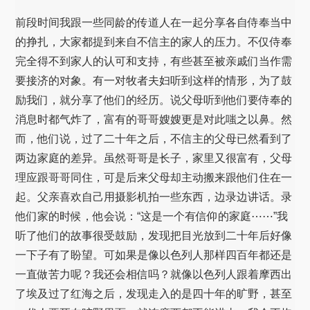
前段时间我跟一些同龄的传道人在一起分享各自侍奉当中
的挣扎，大家都提到来自不信主的家人的压力。不仅侍奉
完全得不到家人的认可和支持，有些甚至被亲戚们当作需
要接济的对象。有一对牧者夫妇听到这样的情形，为了鼓
励我们，就分享了他们的经历。说父母听到他们要侍奉的
消息时都气炸了，富有的哥哥嫂嫂更是对此嗤之以鼻。然
而，他们说，过了二十年之后，不信主的父母已然看到了
两边家庭的差异。虽然哥哥是长子，家里又很富有，父母
理应跟哥哥同住，可是后来父母却主动搬来跟他们住在一
起。父亲喜欢自己用摄影机拍一些东西，边录边讲话。录
他们家的时候，他会说：“这是一个有信仰的家庭⋯⋯”我
听了他们的故事很受鼓励，发现把目光放到二十年后好像
一下子有了盼望。可如果是像以色列人那样四百年都还是
一直做苦力呢？我还会相信吗？就像以色列人跟着摩西出
了埃及过了红海之后，发现走入的是四十年的旷野，甚至