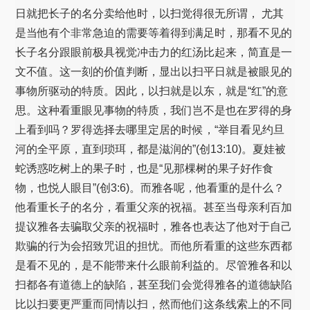
日就把长子的名分卖给他时，以扫觉得很无所谓， 尤其
是当他有个非常急迫的需要等着得到满足时，那看不见的
长子名分跟眼前极具视觉冲击力的红汤比起来，简直是一
文不值。这一刻的价值判断，显出以扫平日就是被眼见的
事物所驱动的特质。因此，以扫就是以东，就是“红”的意
思。这种看重眼见事物的特质，我们岂不是也在罗得的身
上看到吗？罗得选择去哪里定居的时候，“举目看见约旦
河的全平原，直到琐珥，都是滋润的”(创13:10)。夏娃被
蛇诱惑吃树上的果子时，也是“见那棵树的果子好作食
物，也悦人眼目”(创3:6)。而雅各呢，他看重的是什么？
他看重长子的名分，看重父亲的祝福。甚至当母亲利百加
提议雅各去骗取父亲的祝福时，雅各也表达了他对于自己
欺骗的行为会招致咒诅的担忧。而他所看重的这些东西都
是看不见的，是不能带来什么眼前利益的。尽管雅各和以
扫都各有道德上的缺陷，甚至我们会觉得雅各的道德缺陷
比以扫要更严重而同情以扫，然而他们这条线索上的不同