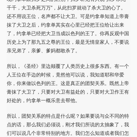
千千，大卫杀死万万”，从此扫罗就动了杀大卫的心了。
还不用说王位，名声都不让大卫。可是约拿单知道上帝膏
抹了大卫之后，约拿单其实在心里已经把王位给让出来
了，约拿单已经把大卫当成以色列的王了。你再反观中国
历史上为了那九五之尊的王位，最是无情皇家人，不要说
亲兄弟了，亲爹、爹妈都敢杀了。
所以，《圣经》里边颠覆了人类历史上很多东西。有一个
人王位在手边的时候，竟然他可以说，我知道耶和华爱
你，你来做以色列的王。这是真正的团契关系。既然上帝
膏抹了大卫了，只要对大卫有益处的，只要对大卫作王有
好处的，约拿单一概乐意去帮他。
所以，团契关系的特点是什么呢？如果要说与众不同的特
点的话，那么我们必须说，刚才我们所说的太抽象了，我
们可以说几个非常特别的地方。我们怎么知道或者我们怎