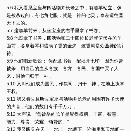
5:6 我又看见宝座与四活物并长老之中，有羔羊站立，像
是被杀过的，有七角七眼，就是 神的七灵，奉差遣往普
天下去的。
5:7 这羔羊前来，从坐宝座的右手里拿了书卷。
5:8 他既拿了书卷，四活物和二十四位长老就俯伏在羔羊
面前，各拿着琴和盛满了香的金炉，这香就是众圣徒的祈
祷。
5:9 他们唱新歌说：“你配拿书卷，配揭开七印，因为你曾
被杀，用自己的血从各族、各方、各民、各国中买了人
来，叫他们归于 神，
5:10 又叫他们成为国民，作祭司，归于 神，在地上执掌
王权。
5:11 我又看见且听见宝座与活物并长老的周围有许多天使
的声音，他们的数目有千千万万，
5:12 大声说：“曾被杀的羔羊是配得权柄、丰富、智慧、
能力、尊贵、荣耀、颂赞的。”
5:13 我又听见在天上、地上、地底下、沧海里和天地间一