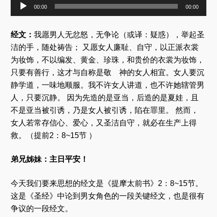
音
00:00
00:00
频
播
放
经文：
我愿男人无忿怒，无争论（或译：疑惑），举起圣
器
洁的手，随处祷告； 又愿女人廉耻、自守，以正派衣裳
为妆饰，不以编发、黄金、珍珠，和贵价的衣裳为妆饰，
只要有善行，这才与自称是敬 神的女人相宜。女人要沉
静学道，一味地顺服。我不许女人讲道，也不许她辖管男
人，只要沉静。 因为先造的是亚当，后造的是夏娃，且
不是亚当被引诱，乃是女人被引诱，陷在罪里。 然而，
女人若常存信心、爱心，又圣洁自守，就必在生产上得
救。（提前2：8~15节 ）
弟兄姊妹：主日平安！
今天我们要来思想的经文是《提摩太前书》2：8~15节。
这是《圣经》中论到男女角色的一段关键经文，也是很有
争议的一段经文。