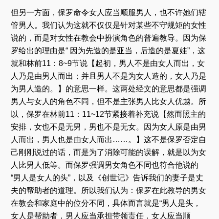
但另一方面，保罗命令女人应当顺服男人，也不许她们辖
管男人。我们认为这就不仅仅是针对某些不守规矩的女性
说的，而是对女性在教会中扮演角色的普遍教导。因为保
罗给出的理由是“ 因为先造的是亚当，后造的是夏娃”，这
就和林前11：8~9节说【起初，男人不是由女人而出，女
人乃是由男人而出；并且男人不是为女人造的，女人乃是
为男人造的。】的意思一样。这两处经文的意思都是强调
男人与女人的角色不同，但不是主张男人比女人优越。所
以，保罗在林前11：11~12节紧接着补充说【然而照主的
安排，女也不是无男，男也不是无女。因为女人原是由男
人而出，男人也是由女人而出……。】这不是保罗否定自
己刚刚说过的话，而是为了消除可能的误解，就是以为女
人比男人低等。而保罗强调男女角色不同也符合他说的
“男人是女人的头”，以及《创世记》告诉我们的妻子是丈
夫的帮助者的道理。所以我们认为：保罗在此教导的男女
在教会和家庭中的位分不同，具体而言就是“男人是头，
女人是帮助者，男人应当承担带领责任，女人应当顺