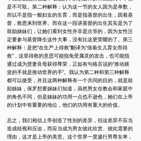
是不可取。第二种解释：认为这一节的女人因为是单数，
所以不是指一般妇女的生育，而是指基督的出生，因着基
督，救恩来到世界。而在这一段讲基督的出生其实是为了
鼓励姊妹们，让她们看到女性并非是次等的，因为女性注
定要参与基督降生这件大事，没有比这更荣耀的了。第三
种解释：是把“在生产上得救”翻译为“借着生儿育女而得
救”，这里得救的意思可能指免受属灵的攻击，也可能指
通过成为贤妻良母获得尊荣，正如有句格言说的“推动摇
篮的手就是推动世界的手”。我认为第二种和第三种解释
都可以接受，并且这两种解释有一个共同的目的，就是鼓
励姊妹，保罗想要姊妹们知道，虽然男女在教会和家庭中
的角色不同，但是姊妹的功用一点也不逊色，她们在上帝
的计划中有重要的地位，他们的功用有重大的价值。
总之，我们相信上帝创造了性别的差异，但这差异不应当
造成歧视和压迫，而应当成为男女彼此欣赏、彼此需要的
理由，这才是上帝的美意。这个世界一度盛行男尊女卑，