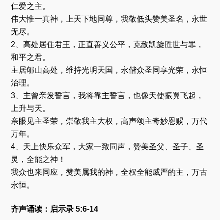
器
仁爱之主。
伟大惟一真神，上天下地同尊，我敬低头赞美圣名，永世
无尽。
2、高处居住君王，正直善义公平，克敌凯旋胜世与罪，
和平之君。
主居郇山高处，维持光明天国，永偕众圣同享光荣，永恒
治理。
3、主曾亲发誓言，我将靠主誓言，也像天使振翼飞起，
上升与天。
亲眼见主圣荣，崇敬我主大权，高声颂主奇妙恩赐，万代
万年。
4、天上快乐众军，大家一致同声，赞美圣父、圣子、圣
灵，全能之神！
我众也来同应，赞美属我的神，全权全能威严的主，万古
永恒。
齐声诵读：启示录 5:6-14