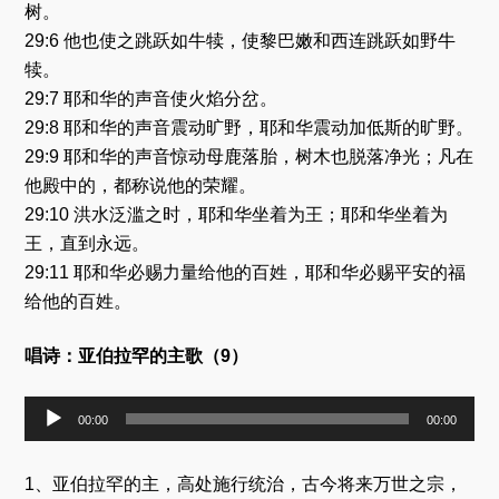
树。
29:6 他也使之跳跃如牛犊，使黎巴嫩和西连跳跃如野牛
犊。
29:7 耶和华的声音使火焰分岔。
29:8 耶和华的声音震动旷野，耶和华震动加低斯的旷野。
29:9 耶和华的声音惊动母鹿落胎，树木也脱落净光；凡在
他殿中的，都称说他的荣耀。
29:10 洪水泛滥之时，耶和华坐着为王；耶和华坐着为
王，直到永远。
29:11 耶和华必赐力量给他的百姓，耶和华必赐平安的福
给他的百姓。
唱诗：亚伯拉罕的主歌（9）
音
00:00
00:00
频
播
放
1、亚伯拉罕的主，高处施行统治，古今将来万世之宗，