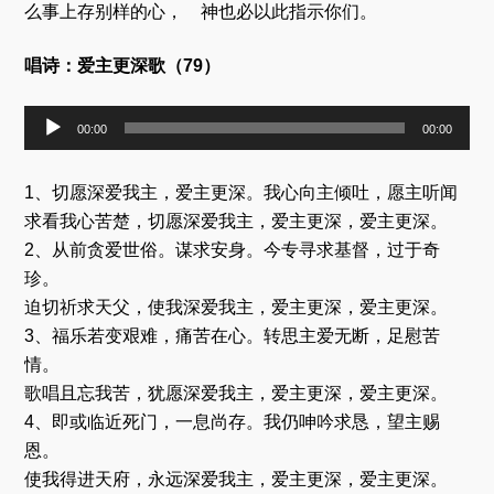
么事上存别样的心， 神也必以此指示你们。
唱诗：爱主更深歌（79）
音
00:00
00:00
频
播
放
1、切愿深爱我主，爱主更深。我心向主倾吐，愿主听闻
器
求看我心苦楚，切愿深爱我主，爱主更深，爱主更深。
2、从前贪爱世俗。谋求安身。今专寻求基督，过于奇
珍。
迫切祈求天父，使我深爱我主，爱主更深，爱主更深。
3、福乐若变艰难，痛苦在心。转思主爱无断，足慰苦
情。
歌唱且忘我苦，犹愿深爱我主，爱主更深，爱主更深。
4、即或临近死门，一息尚存。我仍呻吟求恳，望主赐
恩。
使我得进天府，永远深爱我主，爱主更深，爱主更深。