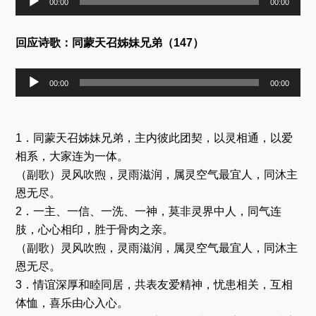
00:00
00:00
频
播
放
回应诗歌：同蒙天召姊妹兄弟（147）
器
音
00:00
00:00
频
播
放
器
1．同蒙天召姊妹兄弟，主内彼此团契，以灵相通，以爱
相系，大家连为一体。
（副歌）灵风吹煦，灵雨滋润，属灵空气最宜人，同沐主
恩无尽。
2．一主、一信、一洗、一神，莫非灵界中人，同气连
肢，心心相印，胜于骨肉之亲。
（副歌）灵风吹煦，灵雨滋润，属灵空气最宜人，同沐主
恩无尽。
3．情谊深厚和睦同居，共表友爱精神，忧患相关，互相
体恤，喜乐由心入心。