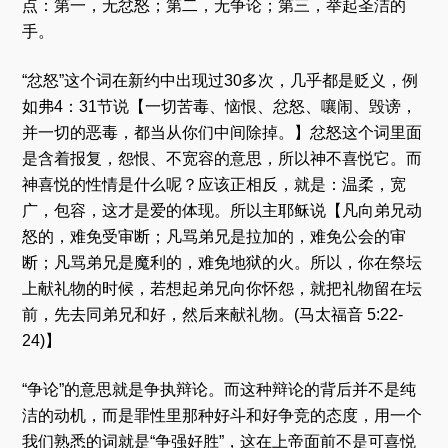
点：第一，无忿怒；第二，无争论；第三，举起圣洁的
手。
“忿怒”这个词在新约中出现过30多次，几乎都是贬义，例
如弗4：31节说【一切苦毒、恼恨、忿怒、嚷闹、毁谤，
并一切的恶毒，都当从你们中间除掉。】忿怒这个词里面
是含着报复，怨恨、不宽容的意思，所以神不喜悦它。而
神喜悦的性情是什么呢？应该正相反，就是：温柔，宽
广，包容，这才是爱的体现。所以主耶稣说【凡向弟兄动
怒的，难免受审断；凡骂弟兄是拉加的，难免公会的审
断；凡骂弟兄是魔利的，难免地狱的火。所以，你在祭坛
上献礼物的时候，若想起弟兄向你怀怨，就把礼物留在坛
前，先去同弟兄和好，然后来献礼物。(马太福音 5:22-
24)】
“争论”的意思就是争执辩论。而这种辩论的背后并不是纯
洁的动机，而是罪性里那种好斗和好争竞的态度，用一个
我们熟悉的词就是“争强好胜”，这在上帝面前不是可喜悦