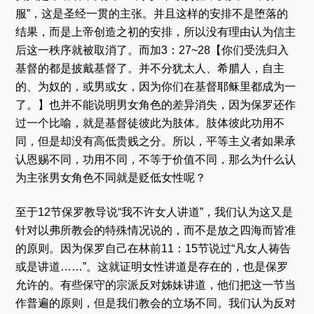
服”，这是圣经一贯的主张。并且这样的安排不是堕落的
结果，而是上帝创造之初的安排，所以没有理由认为信主
后这一秩序就被取消了。而加3：27~28【你们受洗归入
基督的都是披戴基督了。并不分犹太人、希腊人，自主
的、为奴的，或男或女，因为你们在基督耶稣里都成为一
了。】也并不能说明男女角色的差异消失，因为保罗还作
过一个比喻，就是基督徒彼此为肢体。肢体彼此功用不
同，但是却没有高低贵贱之分。所以，平等主义者如果承
认恩赐不同，功用不同，不等于价值不同，那么为什么认
为主张男女角色不同就是贬低女性呢？
至于12节保罗教导说“我不许女人讲道”，我们认为这又是
针对以弗所教会的特殊情况说的，而不是放之四海而皆准
的原则。因为保罗自己在林前11：15节说过“凡女人祷告
或是讲道……”。这就证明女性讲道是存在的，也是保罗
允许的。有些保守的宗派反对姊妹讲道，他们把这一节当
作普遍的原则，但是我们教会的立场不同。我们认为反对