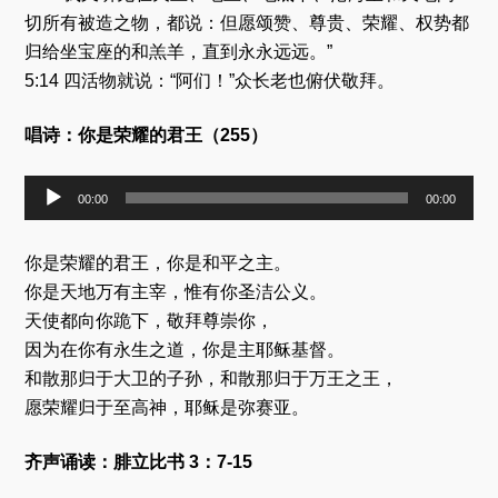
切所有被造之物，都说：但愿颂赞、尊贵、荣耀、权势都
归给坐宝座的和羔羊，直到永永远远。”
5:14 四活物就说：“阿们！”众长老也俯伏敬拜。
唱诗：你是荣耀的君王（255）
音
00:00
00:00
频
播
放
你是荣耀的君王，你是和平之主。
器
你是天地万有主宰，惟有你圣洁公义。
天使都向你跪下，敬拜尊崇你，
因为在你有永生之道，你是主耶稣基督。
和散那归于大卫的子孙，和散那归于万王之王，
愿荣耀归于至高神，耶稣是弥赛亚。
齐声诵读：腓立比书 3：7-15