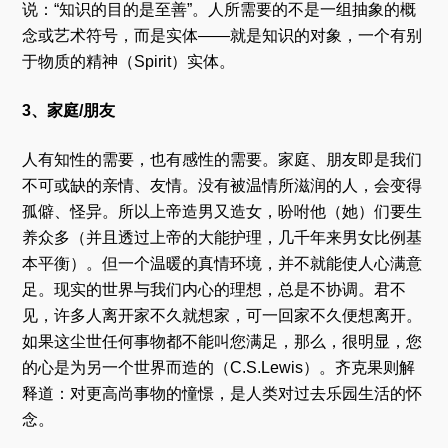
说：“知识的目的是至善”。人所需要的不是一组抽象的概
念或艺术符号，而是实体——就是知识的对象，一个有别
于物质的精神（Spirit）实体。
3、家庭/朋友
人有知性的需要，也有感性的需要。家庭、朋友即是我们
不可或缺的亲情、友情。没有被温情所滋润的人，会变得
孤僻、怪异。所以上帝造男又造女，吩咐他（她）们要生
养众多（并且透过上帝的大能护理，几千年来男女比例基
本平衡）。但一个温暖的真情环境，并不就能使人心满意
足。现实的世界与我们内心的理想，总是不协调。君不
见，许多人离开家不久就想家，可一回家不久便想离开。
如果这尘世任何事物都不能叫您满足，那么，很明显，您
的心是为另一个世界而造的（C.S.Lewis）。齐克果则解
释道：对更高尚事物的憧憬，是人类对过去乐园生活的怀
念。