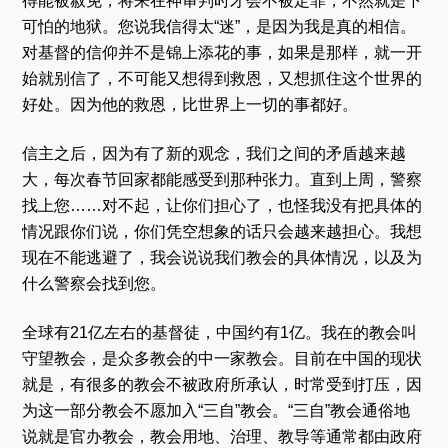
得能被赦免，将来在神审判时才会不被定罪，不然就是下
可怕的地狱。您说我信得太“迷”，是因为我是真的相信。
对基督的信仰并不是锦上添花的事，如果是那样，就一开
始就别信了，不可能又想得到救恩，又想抓住这个世界的
好处。因为他的救恩，比世界上一切的事都好。
信主之后，因为有了新的观念，我们之间的矛盾越来越
大，每次春节回家都能感受到那种张力。直到上周，警察
找上您……对不起，让你们担心了，也怪我没有把具体的
情况跟你们说，你们凭空想象的话只会越来越担心。我想
现在不能逃避了，我会说说我们教会的具体情况，以及为
什么警察会找到您。
全球有21亿左右的基督徒，中国约有1亿。我在的教会叫
守望教会，是众多教会的中一家教会。目前在中国的现状
就是，有很多的教会不被政府所承认，时常受到打压，因
为这一部分教会不愿加入“三自”教会。“三自”教会通俗地
说就是官办教会，教会用地、治理、教导等通常都由政府