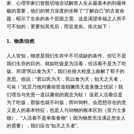
家、心理学家们曾殷切地尝试解答人生从最基本的到最终
极的需要，他们的努力深度的诠释了“了解自己”的古老命
题，昭示了生命的各个层面之需。这是渴望幸福之人所不
可不知的，更要知其先后，而近道矣。依次如下：
1、物质/自然
人人皆知，物质是我们生存中不可或缺的条件。但它不是
我们生存的目的。就如吃饭是为活着，但活着不是为了吃
饭。所谓“民以食为天”，我们在很大程度上曲解了荀子的
意思。他说：“君以民为天，民以食为天；知天之天者，
可矣！”此言乃他对庸俗世道猖獗而天道衰微之忧叹！我
们理当与先贤一道以庸俗的观念为耻！ 设若人活着仅是
为了吃饭，那饭也就不叫饭，而叫饲料。会思想存在的意
义是人的基本特征，也是人与动物的根本区别（亚力士多
德）。“人活着不是单靠食物”（ 因为物质无法满足您全人
的需要），我们应当“知天之天者”。