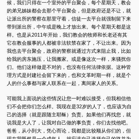
候，我们只得在一个室外的平台聚会，每个星期天，教会
的弟兄姊妹都会去那个平台聚会，但是政府还是不让，就
让派出所的警察在那里守着，信徒一去平台就强制留下来
带到派出所，中午或是晚上才放出来。每个星期天都是这
样。也是从2011年开始，我们教会的牧师和长老还有其
它在教会服事的人都被非法软禁在家了，不让出来。因为
我也去平台聚会，政府的警察就通过方式来阻止我，比如
给我的房东施压，让我搬家。或是像这次一样，来骚扰你
们。他们这样做是不对的，也没有任何法律依据。这种管
理方式是封建社会留下来的，也和文革时期一样，就是个
人的什么事都与家人联系在一起，离间家人的关系。
可能我上面说的这些情况让您一时难以接受，但我相信他
们不会把你们怎么样。我现在是32岁的人了，也应该为自
己的选择（就是跟随主耶稣）负责。如果他们再找您，就
说我是大人了，让我对自己做的事负责，你们去找他吧。
爸爸，从小到大，凭心而论，我都是比较顺从你们的，但
现在我既然是一个成年人，就应该自己选择自己的路并为