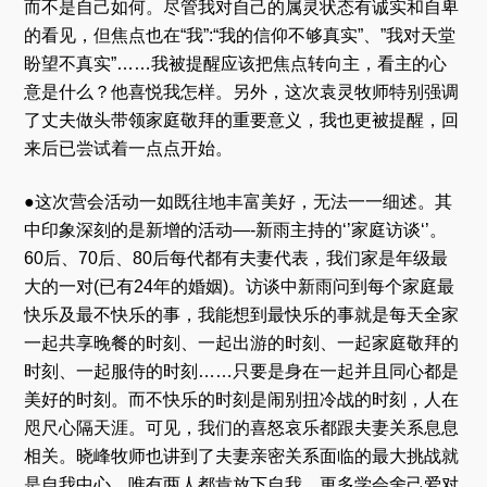
而不是自己如何。尽管我对自己的属灵状态有诚实和自卑
的看见，但焦点也在“我”:“我的信仰不够真实”、”我对天堂
盼望不真实”……我被提醒应该把焦点转向主，看主的心
意是什么？他喜悦我怎样。另外，这次袁灵牧师特别强调
了丈夫做头带领家庭敬拜的重要意义，我也更被提醒，回
来后已尝试着一点点开始。
●这次营会活动一如既往地丰富美好，无法一一细述。其
中印象深刻的是新增的活动—-新雨主持的‘’家庭访谈‘’。
60后、70后、80后每代都有夫妻代表，我们家是年级最
大的一对(已有24年的婚姻)。访谈中新雨问到每个家庭最
快乐及最不快乐的事，我能想到最快乐的事就是每天全家
一起共享晚餐的时刻、一起出游的时刻、一起家庭敬拜的
时刻、一起服侍的时刻……只要是身在一起并且同心都是
美好的时刻。而不快乐的时刻是闹别扭冷战的时刻，人在
咫尺心隔天涯。可见，我们的喜怒哀乐都跟夫妻关系息息
相关。晓峰牧师也讲到了夫妻亲密关系面临的最大挑战就
是自我中心。唯有两人都肯放下自我，更多学会舍己爱对