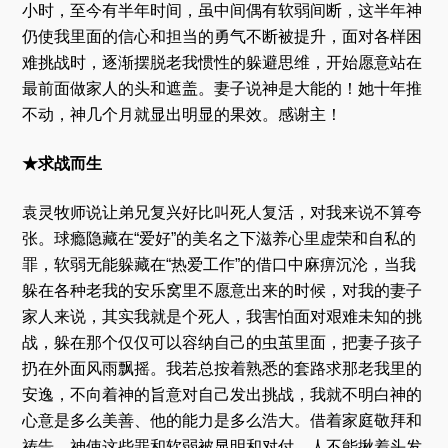
小时，至今有半年时间，虽中间偶有软弱间断，这半年神
仍使我里面的信心和担当的勇气不断被提升，面对各样困
难挑战时，逐渐摆脱老我惯性的躲避思维，开始愿意站在
最前面做家人的头和遮盖。妻子说神是大能的！她十年推
不动，神几个月就显出明显的果效。感谢主！
★求战而生
袁灵牧师说让弟兄复兴好比叫死人复活，对我来说不算夸
张。球瘾隐藏在“爱好”的美名之下滋养心里虚荣和自私的
罪，软弱无能躲藏在“热爱工作”的借口中麻痹沉沦，当我
躲在各种老我的安乐窝里不愿意出来的时候，对我的妻子
家人来说，其实我就是个死人，我害怕面对艰难未知的挑
战，躲在那个仅仅可以容纳自己的虫茧里面，把妻子孩子
扔在外面风雨飘摇。我若总按着熟悉的套路求那老我里的
安逸，不向着神的旨意对自己发出挑战，我就不明白神的
心意是多么美善、他的能力是多么浩大。借着家庭敬拜和
祷告，神使这些罪和软弱被显明和对付，人不能揪着头发