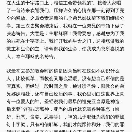
在人生的十字路口上，相信主会带领我的”。接着大家唱
了一首诗来欢迎我们。压抑许久的心情在那一刻得到了完
全的释放。之后负责迎新的几个弟兄姊妹留下我们继续分
享。第三次去聚会结束后，我就在一位弟兄的带领下做了
决志祷告。大意是：主耶稣啊！我需要您，感谢您为了我
的罪死在十字架上。我打开我的生命之门，迎接您做我的
救主和生命的主。请驾御我的生命，使我成为您所喜悦的
人。奉主耶稣的名祷告。
我最初去参加教会时的确是因为当时在这边不认识什么
人，比较孤单，而教会又那么温暖。没有想自己所信的是
否真实。但经过一段时间之后，通过读圣经，跟教会的弟
兄姊妹相处，还有自己经历的事，我心里明白这世界上真
有一位爱人的神。圣经说我们最早的祖先亚当原是神造，
后来亚当犯罪远离神，亚当的后代就充满各种罪恶（嫉
妒、邪恶、贪婪、恶毒等），神的儿子耶稣为我们的罪被
钉十字架，只有相信耶稣，我们才能跟神和好，我们的罪