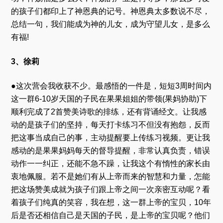
的孩子们都印上了神恩典的记号。神恩典太多数说不尽，
总结一句，我们能成为神的儿女，成为守望儿女，是多么
有福!
3、徐莉
●这次营会我收获不少。最感悟的一件是，短短3周时间内
这一群6-10岁天国的子民在果果姐姐的带领(果妈协助)下
顺利完成了2首赞美诗歌的排练，还有背诵经文。让我感
动的是孩子们的坚持，每天打卡练习不但没有抱怨，反而
把这事当成自己的事，主动提醒要上传练习视频。更让我
感动的是果果妈妈每天的督导提醒，非常认真负责，错误
动作一一纠正，还能不急不躁，让我这个有惰性的家长由
衷地佩服。若不是她们有从上帝而来的智慧和力量，怎能
把这场赞美成就为孩子们跟上帝之间一次亲密互动呢？看
着孩子们纯真的笑容，我在想，这一群上帝的宝贝，10年
后是否还相信自己是天国的子民，是上帝的宝贝呢？他们