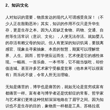
2、知识/文化
人对知识的需要，物质发达的现代人可谓感受良深！（不
少人正在殷勤恶补）其实，知识的作用不仅只是升华生
存，更是生存之本。因为人若缺乏食物、药物、交通、自
然等生活常识（意识、文化），人便无法存活。就如婴儿
的存活有赖父母的知识。但人有更深的知识饥渴，要脱离
感官、现象去寻索抽象、本质的智慧，期翼可以理解世
界、人生。因而，哲学便应运而生，艺术便是它的感性体
现。一幅画、一首乐曲、一本书等，它不能当饭吃，却价
值连城。甚至许多艺术家宁受极度贫寒（他本来可以很富
有）而乐此不疲，令常人所无法理喻。
无知是痛苦的，博学也是痛苦的，就如无论是贫穷或富有
都痛苦一样。富有者与博学者还是忧郁症的常客。哲学家
与艺术家们更将这种忧郁深深地烙在了眉宇之间。因为知
识也不是生存的目的，象物质一样都是工具。苏格拉底