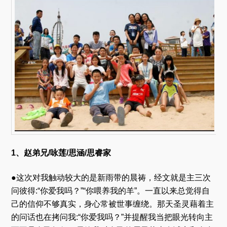
1、赵弟兄/咏莲/思涵/思睿家
●这次对我触动较大的是新雨带的晨祷，经文就是主三次
问彼得:“你爱我吗？”“你喂养我的羊”。一直以来总觉得自
己的信仰不够真实，身心常被世事缠绕。那天圣灵藉着主
的问话也在拷问我:“你爱我吗？”并提醒我当把眼光转向主