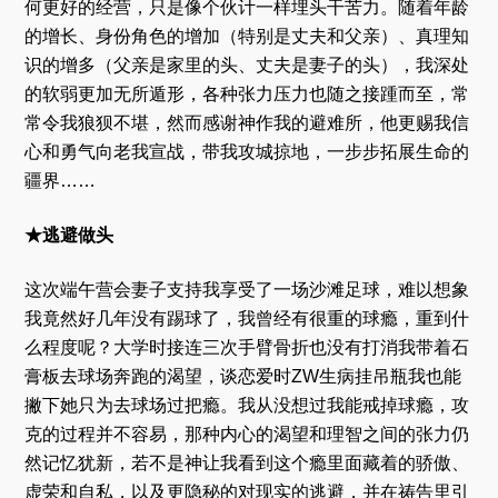
何更好的经营，只是像个伙计一样埋头干苦力。随着年龄
的增长、身份角色的增加（特别是丈夫和父亲）、真理知
识的增多（父亲是家里的头、丈夫是妻子的头），我深处
的软弱更加无所遁形，各种张力压力也随之接踵而至，常
常令我狼狈不堪，然而感谢神作我的避难所，他更赐我信
心和勇气向老我宣战，带我攻城掠地，一步步拓展生命的
疆界……
★逃避做头
这次端午营会妻子支持我享受了一场沙滩足球，难以想象
我竟然好几年没有踢球了，我曾经有很重的球瘾，重到什
么程度呢？大学时接连三次手臂骨折也没有打消我带着石
膏板去球场奔跑的渴望，谈恋爱时ZW生病挂吊瓶我也能
撇下她只为去球场过把瘾。我从没想过我能戒掉球瘾，攻
克的过程并不容易，那种内心的渴望和理智之间的张力仍
然记忆犹新，若不是神让我看到这个瘾里面藏着的骄傲、
虚荣和自私，以及更隐秘的对现实的逃避，并在祷告里引