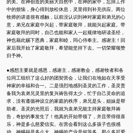
的美。在神创造的美丽大自然中，在神的家中，忘掉工作
中的烦恼，身心得到放松休息，灵里得到补充供应。两位
牧师的讲道很有感触，以前没认识到神对家庭和弟兄的心
意，弟兄在家庭中兴起，带家庭敬拜，就能兴起家庭。带
家庭敬拜的同时，自己也能和家人一起规律地研读圣经，
神也藉此赐下恩典，家庭和睦，同心侍奉主。感谢主！回
家后我开始了家庭敬拜，希望能坚持下去。一切荣耀颂赞
归予神。
●感想主要就是感恩，感谢主，感谢教会，感谢牧者和各
位同工组织了这么好的团契营会，让我们在地如在天享受
神家的幸福和合一。二是强烈地感到圣灵的工作，圣灵责
备我为袁弟兄灵里的复兴祷告得太少，忙于自己灵命的追
求，没有遵循神设立的家庭的秩序，弟兄是头，姐妹是帮
助者。圣灵的光照后，我就为袁弟兄能主持家庭敬拜祷
告，奇妙的事发生了！他真的开始带领了，并且带得很喜
乐，神是多么慈爱信实。在营会看到这么多孩子也很感
动，神赐福是多么大，神赐的产业是何等多，那么多可爱