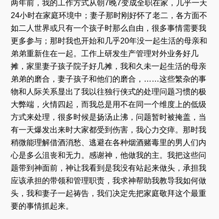
两年前，我的工作方式从朝7晚7变成全职在家，几乎一天
24小时在家庭环境中；妻子那时刚好怀了老二，各方面不
如二人世界或只有一个孩子时那么自由，很多事情需要我
更多参与；那时我也开始和几乎20年没一起生活的母亲和
弟弟重新住在一起。工作上研发生产管理对外业务好几
摊，家里妻子孩子院子好几摊，我和久未一起生活的母亲
弟弟的磨合，妻子孩子和他们的磨合，……这些繁杂的事
物和人际关系显出了我以往独行侠式的处理问题习惯的极
大弊端，火情四起，而我总是用不在同一个维度上的低级
方式来处理，很多时候是扬汤止沸，问题暂时被掩盖，当
有一天爆发出来时大家都受到伤害，我心力交瘁。那时我
稍微能理解借酒消愁、逃避在各种烟酒赌毒里的男人们内
心是多么沮丧和无力。感谢神，他做我的主。我把这些问
题带到神面前，神让我看到是我没有站起来做头，承担我
应该承担的带领和管理职责，我求神帮助我教导我如何做
头，我和妻子一起祷告，我们决定先把家庭敬拜这个最重
要的事情抓起来。