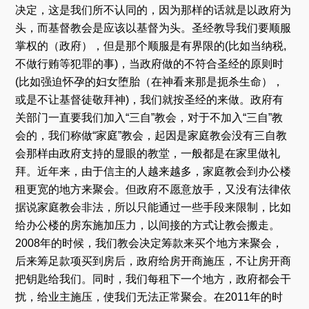
决定，这是我们所不认同的，因为那样的话就是以政府为
头，而基督教会是应该以基督为头。圣经教导我们要顺服
掌权的（政府），但是那个顺服是有界限的(比如当纳税,
不做行贿等犯罪的事)，当政府做的不符合圣经的原则时
(比如强迫怀孕的妇女堕胎（在神看来那是扼杀生命），
或是不让基督徒敬拜神)，我们就按圣经的来做。政府有
关部门一直要我们加入“三自”教会，对于不加入“三自”教
会的，我们称做“家庭”教会，起因是家庭教会没有三自教
会那样由政府支持的显眼的教堂，一般都是在家里做礼
拜。近年来，由于信主的人越来越多，家庭教会到办公楼
租更宽的地方来聚会。但政府不愿意放手，又没有法律依
据说家庭教会非法，所以只能通过一些手段来限制，比如
给办公楼的房东施加压力，以间接的方式让教会搬走。
2008年的时候，我们教会决定筹款来买个地方来聚会，
后来筹足款项买到房后，政府给房开商施压，不让房开商
把钥匙给我们。同时，我们每租下一个地方，政府都会干
扰，给业主施压，使我们无法正常聚会。在2011年的时