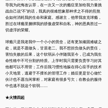
导我为此悔改认罪，在一次又一次的瘾症里加给我力量挑
战自己说“不”的话，我真的很难想象那种求之不得的煎熬
会如何消耗我的生命和家庭。感谢主，他带我攻克球瘾，
胜过在球瘾里捆绑我的骄傲虚荣和自私，神的恩典胜过一
切虚浮的荣耀。
球瘾只是我老我中一个小小的营垒，还有更加顽固难破之
处，就是不愿做头，甘居老二。我不想担负做头的责任，
害怕失败的后果，这个软弱从小伴随我至今，已成为我生
命性格中不可分割的特质。上学时我只需要负责学习好其
他都可以不用管；工作后我习惯性地躲在得心应手的技术
小天地里，逃避于不擅长的管理工作；婚后更是甘心做忙
伙计也不愿当闲掌柜，对家庭有很多亏欠；在教会的服侍
中也逃不脱这个软弱……
★火情四起