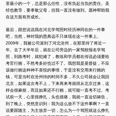
里最小的一个，总是那么任性，没有负起当负的责任。圣
经也教导，要孝敬父母，但我一直没有做到。愿神帮助我
在这方面有所成长。
最后，跟您说说我在河北学驾照时经历神同在的一件事
吧，当然，神对我的恩典远不只体现在这一件事上。
2009年，我被公司派到了河北沧州，在那里待了将近一
年。去了大半年后，就在公司旁边的一家驾校报名学驾
照，到路考时，就犯难了，教练和学员都在传说必须要给
考官行贿，不然考多好也过不了。我想我是基督徒，不应
该做行贿这种神不喜悦的事情，于是没有交用来行贿的
钱，可是当时在沧州待的时间不多，不久公司就会让我回
北京，如果这次考不上，下来再来考就得从北京过来，这
样会很麻烦，而且如果还不行贿，就可能一直考不过。考
试前一天，心里很挣扎，头也很痛，我就一直迫切祷告，
到了晚上，突然意识到：我为这么放不下这件事啊？一直
说要跟随主，为主放弃一切，怎么为一个驾照就这么挣扎