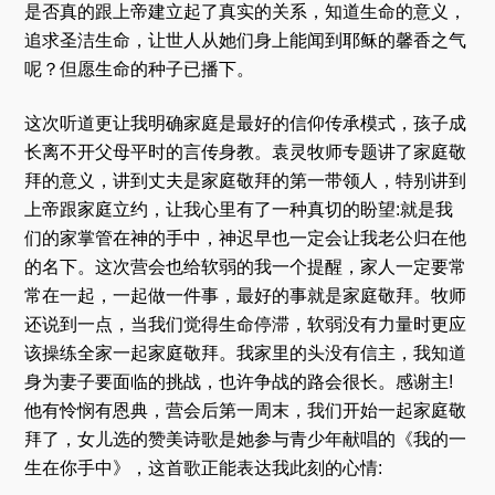
是否真的跟上帝建立起了真实的关系，知道生命的意义，
追求圣洁生命，让世人从她们身上能闻到耶稣的馨香之气
呢？但愿生命的种子已播下。
这次听道更让我明确家庭是最好的信仰传承模式，孩子成
长离不开父母平时的言传身教。袁灵牧师专题讲了家庭敬
拜的意义，讲到丈夫是家庭敬拜的第一带领人，特别讲到
上帝跟家庭立约，让我心里有了一种真切的盼望:就是我
们的家掌管在神的手中，神迟早也一定会让我老公归在他
的名下。这次营会也给软弱的我一个提醒，家人一定要常
常在一起，一起做一件事，最好的事就是家庭敬拜。牧师
还说到一点，当我们觉得生命停滞，软弱没有力量时更应
该操练全家一起家庭敬拜。我家里的头没有信主，我知道
身为妻子要面临的挑战，也许争战的路会很长。感谢主!
他有怜悯有恩典，营会后第一周末，我们开始一起家庭敬
拜了，女儿选的赞美诗歌是她参与青少年献唱的《我的一
生在你手中》，这首歌正能表达我此刻的心情: