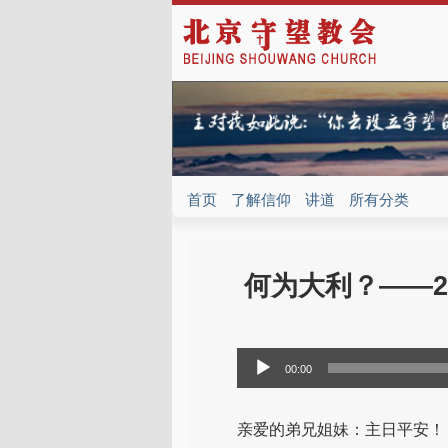
首页
了解信仰
讲道
所有分类
何为大利？——20
音
00:00
频
播
亲爱的弟兄姐妹：主日平安！
放