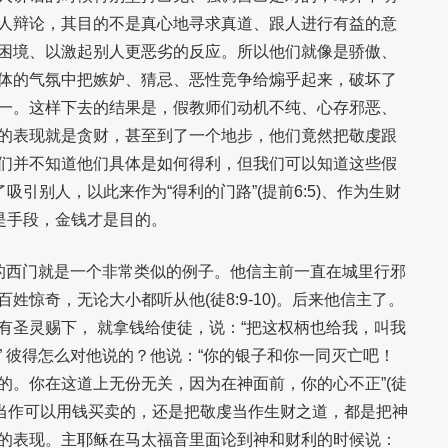
人辩论，其目的不是真心地寻求真道、跟人进行有益的意
困境、以激起别人更恶劣的反应。所以他们就像是骄傲、
体的气氛中把嫉妒、猜忌、恶性竞争给煽乎起来，破坏了
一。这样下去的结果是，假教师们动机不纯、心存邪恶、
的表现就是贪财，甚至到了一个地步，他们竟然把敬虔跟
们并不知道他们具体是如何得利，但我们可以知道这些假
吸引别人，以此来作为“得利的门路”(提前6:5)、作为生财
只是手段，金钱才是目的。
的西门就是一个非常类似的例子。他信主前一直在城里行邪
姓惊奇，无论大小都听从他(徒8:9-10)。后来他信主了。
有圣灵赐下， 就拿钱给使徒，说：“把这权柄也给我，叫我
” 彼得怎么对他说的？他说：“你的银子和你一同灭亡吧！
的。你在这道上无份无关，因为在神面前，你的心不正”(徒
的恩赐当作可以用钱买卖的，还是把敬虔当作生财之道，都是把神
的表现。主耶稣在马太福音里面论到神和财利的时候说：