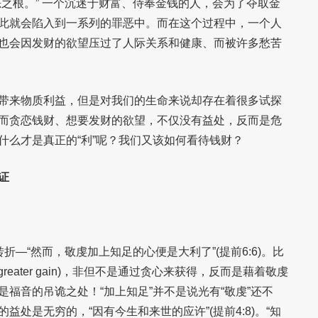
恶之根。” 一个沉迷于财富、侍奉金钱的人，会为了夺取金
此就会陷入到一系列的罪恶中。而在这个过程中，一个人
也会因发财的欲望压过了人际关系和健康、而被许多愁苦
带来物质利益，但是对我们的生命来说却存在着很多试探
而贪恋钱财、想要发财的欲望，不仅没有益处，反而是危
什么才是真正的“利”呢？我们又该如何看待钱财？
证
折—“然而，敬虔加上知足的心便是大利了”(提前6:6)。比
reater gain)，非但不是通过贪心来获得，反而是藉着敬虔
福音的吊诡之处！“加上知足”并不是说光有“敬虔”还不
益处是无穷的，“因有今生和来世的应许”(提前4:8)。“知