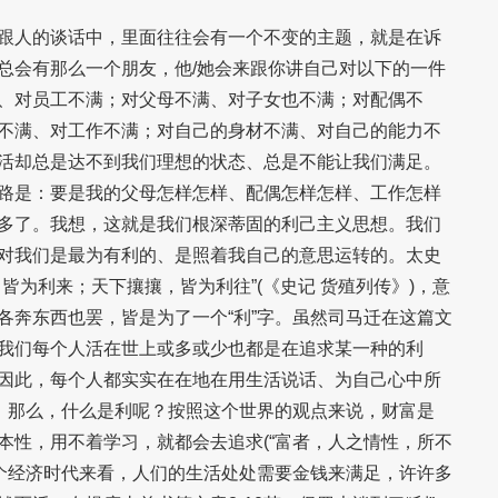
下
跟人的谈话中，里面往往会有一个不变的主题，就是在诉
箭
总会有那么一个朋友，他/她会来跟你讲自己对以下的一件
头
、对员工不满；对父母不满、对子女也不满；对配偶不
键
不满、对工作不满；对自己的身材不满、对自己的能力不
来
活却总是达不到我们理想的状态、总是不能让我们满足。
增
路是：要是我的父母怎样怎样、配偶怎样怎样、工作怎样
高
多了。我想，这就是我们根深蒂固的利己主义思想。我们
或
对我们是最为有利的、是照着我自己的意思运转的。太史
降
皆为利来；天下攘攘，皆为利往”(《史记 货殖列传》)，意
低
各奔东西也罢，皆是为了一个“利”字。虽然司马迁在这篇文
音
我们每个人活在世上或多或少也都是在追求某一种的利
量。
因此，每个人都实实在在地在用生活说话、为自己心中所
质。那么，什么是利呢？按照这个世界的观点来说，财富是
本性，用不着学习，就都会去追求(“富者，人之情性，所不
这个经济时代来看，人们的生活处处需要金钱来满足，许许多