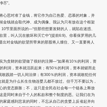
净尽”。
将心思对准了金钱，将它作为自己热爱、恋慕的对象，并
候金钱就会取代神、成为偶像。我认为只有放在这个框架
、10节里面所说的—“但那些想要发财的人，就陷在迷惑、
里，叫人沉在败坏和灭亡中”(提前6:9)。你看保罗用的几
”，都显出对金钱的欲望所带来的那股将人缠住、又一直要将人
实为贪财的欲望做了很好的注脚—“如果有10％的利润，资
％的利润，资本就活跃起来；有50％的利润，资本就铤而走
就敢践踏一切人间法律；有300％的利润，资本就敢犯任何
 这就是为什么长生生物连婴儿都不放过。但千万不要以为，
心的变态膨胀；不，这只是全民在社会每一个链条上释放
这是同时来自于个人的私欲和整个制度的恶。让我们在为
的家庭感到悲哀的同时，不忘从自己的贪婪上反省起并向