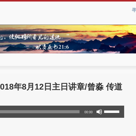
18年8月12日主日讲章/曾淼 传道
使
00:00
用
上
/