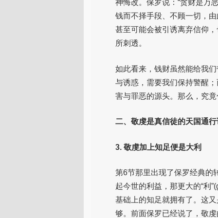
神悔改。保罗说：“贪财是万
钱而不择手段、不顾一切，由
甚至可能会被引诱离弃信仰，
所刺透。
如此看来，钱财虽然能给我们
与诱惑，需要我们保持警醒；
害与罪恶的源头。那么，究竟
二、敬虔是真信徒的天国通行
3. 敬虔加上知足便是大利
第6节那里出现了保罗经典的转
起今世的利益，那更大的“利”(g
基础上的知足就拥有了。这又是
够。前面保罗已经说了，敬虔的