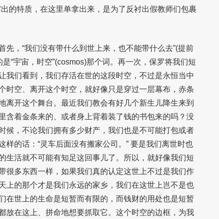
露出的特质，在这里单拿出来，是为了反衬出假教师们包裹
首先，“我们没有带什么到世上来，也不能带什么去”(提前
用的是“宇宙，时空”(cosmos)那个词。再一次，保罗将我们短
让我们看到，我们存活在世的这段时空，不过是永恒当中
个时空、离开这个时空，就好像只是穿过一层幕布，赤条
地离开这个舞台。最近我们教会有好几个新生儿降生来到
里含着金条来的、或者身上背着装了钱的书包来的吗？没
时候，不论我们拥有多少财产，我们也是不可能打包或者
这样的话：“灵车后面没有搬家公司。” 要是我们离世时也
的生活就不可能有知足这回事儿了。所以，就好像我们短
带很多东西一样，如果我们真的认定这世上不过是我们作
天上的那个才是我们永远的家乡，我们在这世上岂不是也
们在世上的生命是短暂而有限的，而钱财的用处也是短暂
都放在这上、拼命地想要抓取它。这个时空的边框，为我