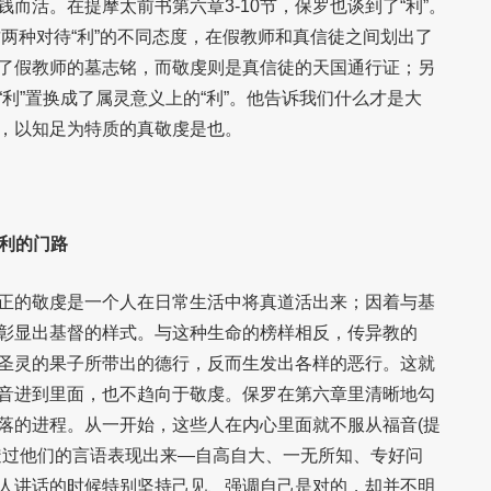
而活。在提摩太前书第六章3-10节，保罗也谈到了“利”。
”这两种对待“利”的不同态度，在假教师和真信徒之间划出了
了假教师的墓志铭，而敬虔则是真信徒的天国通行证；另
利”置换成了属灵意义上的“利”。他告诉我们什么才是大
，以知足为特质的真敬虔是也。
得利的门路
正的敬虔是一个人在日常生活中将真道活出来；因着与基
彰显出基督的样式。与这种生命的榜样相反，传异教的
圣灵的果子所带出的德行，反而生发出各样的恶行。这就
音进到里面，也不趋向于敬虔。保罗在第六章里清晰地勾
落的进程。从一开始，这些人在内心里面就不服从福音(提
”就透过他们的言语表现出来—自高自大、一无所知、专好问
这些人讲话的时候特别坚持己见、强调自己是对的，却并不明