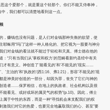
是恶这个爱那个，就是重这个轻那个。你们不能又侍奉神，
子当中，我们都可以清楚地看到这一点。
根
的，赚钱也没有问题，是人们对金钱那种失衡的欲望，使
主耶稣用“玛门”这样一种人格化的、把它视为一股要与神分
我们对金钱的看法就不能过于轻松和天真。傅士德在他的
道：“只有当我们从’掌权和权力’的范畴看新约圣经中有关
才有意义。神创造了’能看见的’和’不能见的’现实……
、’主治的’和’执政的’(西1:16、弗1:21)，形容’不能见的’现
都是神美好创造的一部分，却因为罪，丧失了它们与神的
创造者……保罗相信，在地上的执政者、社会机构以及很
能看见、或好或坏的属灵气的权势”(p.10)。因此，傅士
上属于中性的东西，而是一种“寻找机会来支配我们的权
能刺激我们对它的热爱，也要完全地赢取我们的心、甚至”要