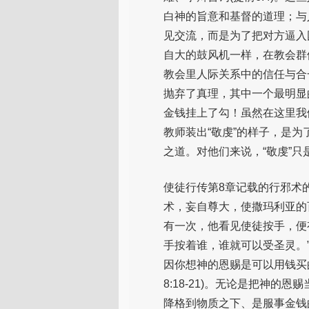
白神的旨意和基督的道理；与
见交流，而是为了把对方逼入
自大的鼓风机一样，在教会群
教会里人际关系中的信任与合
抛弃了真理，其中一个最明显
金钱挂上了勾！虽然在这里我
教师装出“敬虔”的样子，是为了
之道。对他们来说，“敬虔”
使徒行传第8章记载的行邪术
术，妄自尊大，使撒玛利亚的百
有一次，他看见使徒按手，便
手按着谁，谁就可以受圣灵。
因你想神的恩赐是可以用钱买
8:18-21)。无论是把神
降格到物质之下、是服事金钱