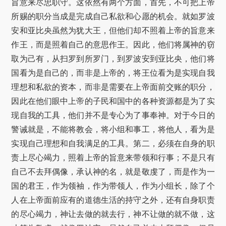
旨意来尽忠职守。这依然有两个方面，首先，不可把上帝
所赐的职分当成是完成自己私欲和心愿的机会。就如罗波
安和亚比央虽然为犹大王，但他们却不照着上帝的旨意来
作王，而是照着自己的意思作王。因此，他们将属神的窃
取为己有，从扫罗到所罗门，到罗波安到亚比央，他们将
国看为是自己的，而非是上帝的，将王位看为是实现自我
理想和私欲的资本，而非是需要在上帝面前交账的职分，
因此在他们眼中上帝的子民和国中的各种资源都是为了实
现自我的工具，他们并不是专心为了事奉神。对于今日的
警诫就是，不能将教会，将小组和事工，将他人，看为是
实现自己理想和自我满足的工具。第二，必须在自身的职
责上尽心竭力，照着上帝的旨意来带领和行事；不是只有
自己不去拜偶像，承认神的名，就是敬虔了，而是作为一
国的君王，作为领袖，作为带领人，作为小组长，除了个
人在上帝面前应有的道德生活的持守之外，还有自身职责
的尽心竭力，神让去做的就去行，神不让做的就不做，这