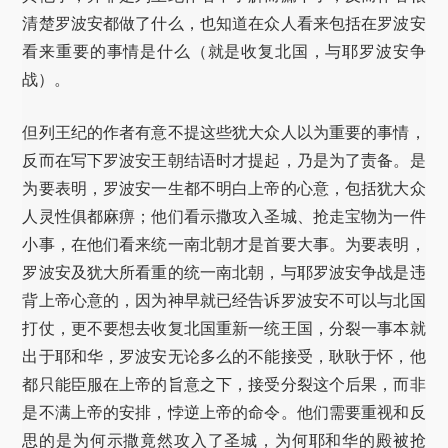
清楚罗波安都做了什么，也知道在众人看来包括在罗波安
看来重要的事情是什么（就是收复北国，与耶罗波安争
战）。
但列王纪的作者有意不提这些犹大众人以为重要的事情，
反而在写下罗波安王朝结语时才提起，乃是为了责备。是
为要表明，罗波安一生都不明白上帝的心意，包括犹大众
人灵性俱都麻痹；他们看示撒攻入圣城、抢走宝物为一件
小事，在他们看来统一南北朝才是首要大事。为要表明，
罗波安及犹大所看重的统一南北朝，与耶罗波安争战是违
背上帝心意的，因为神早就已经告诉罗波安不可以与北国
打仗，更不要想去收复北国重新一统王国，分裂一事本就
出于耶和华，罗波安无论多么的不能接受，耿耿于怀，他
都只能臣服在上帝的旨意之下，接受分裂这个后果，而非
是不满上帝的安排，悖逆上帝的命令。他们需要重视和反
思的是为何示撒竟然攻入了圣城，为何耶和华的殿被抢