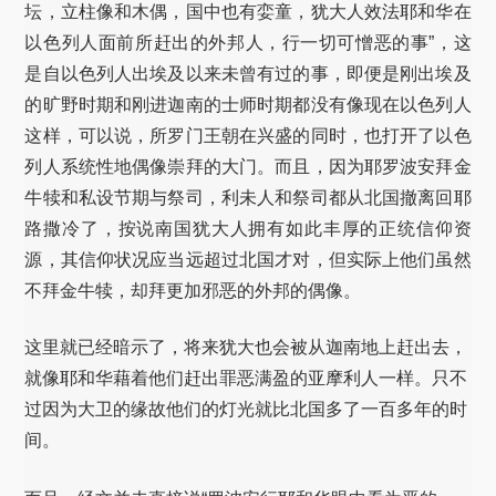
坛，立柱像和木偶，国中也有娈童，犹大人效法耶和华在
以色列人面前所赶出的外邦人，行一切可憎恶的事”，这
是自以色列人出埃及以来未曾有过的事，即便是刚出埃及
的旷野时期和刚进迦南的士师时期都没有像现在以色列人
这样，可以说，所罗门王朝在兴盛的同时，也打开了以色
列人系统性地偶像崇拜的大门。而且，因为耶罗波安拜金
牛犊和私设节期与祭司，利未人和祭司都从北国撤离回耶
路撒冷了，按说南国犹大人拥有如此丰厚的正统信仰资
源，其信仰状况应当远超过北国才对，但实际上他们虽然
不拜金牛犊，却拜更加邪恶的外邦的偶像。
这里就已经暗示了，将来犹大也会被从迦南地上赶出去，
就像耶和华藉着他们赶出罪恶满盈的亚摩利人一样。只不
过因为大卫的缘故他们的灯光就比北国多了一百多年的时
间。