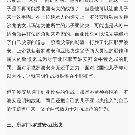
只能暂时“屈服”，伺机再动。他可能看出来了，他这一辈
子是不再可能跟北国有大的战役了，但是他可以让他儿子
来干这事啊。在王位继承人的选立上，罗波安唯独喜爱押
沙龙的女儿玛迦为他所生的儿子亚比央，可能也是从将来
适合领兵打仗的角度来考虑的。而亚比央可以说完美继承
了自己父亲的遗志，照着父亲的期望，打胜了北国耶罗波
安。上帝就藉着罗波安和亚比央这父子两人灵性的迟钝和
属人的骄傲来成为对于北国耶罗波安拜金牛犊之罪的刑
罚。面对示撒罗波安毫无还手之力，面对北国他儿子却可
以大胜，这就表明争战得胜惟在乎耶和华。
但罗波安从选王到亚比央的争战，却是不蒙神喜悦的。罗
波安是明知故犯，而且还把自己的儿子亚比央拖入到自己
的悖逆当中来，父子两代致力于对抗上帝的作为。
三、所罗门-罗波安-亚比央