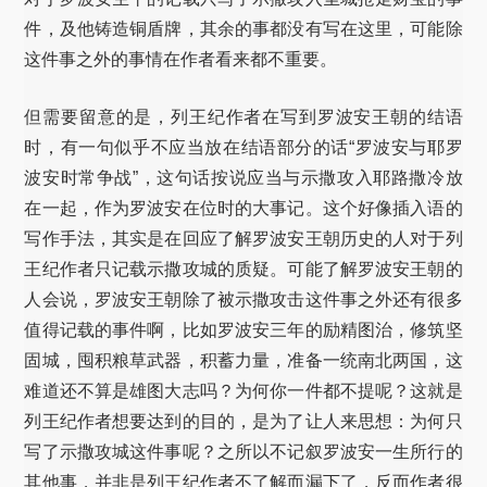
件，及他铸造铜盾牌，其余的事都没有写在这里，可能除
这件事之外的事情在作者看来都不重要。
但需要留意的是，列王纪作者在写到罗波安王朝的结语
时，有一句似乎不应当放在结语部分的话“罗波安与耶罗
波安时常争战”，这句话按说应当与示撒攻入耶路撒冷放
在一起，作为罗波安在位时的大事记。这个好像插入语的
写作手法，其实是在回应了解罗波安王朝历史的人对于列
王纪作者只记载示撒攻城的质疑。可能了解罗波安王朝的
人会说，罗波安王朝除了被示撒攻击这件事之外还有很多
值得记载的事件啊，比如罗波安三年的励精图治，修筑坚
固城，囤积粮草武器，积蓄力量，准备一统南北两国，这
难道还不算是雄图大志吗？为何你一件都不提呢？这就是
列王纪作者想要达到的目的，是为了让人来思想：为何只
写了示撒攻城这件事呢？之所以不记叙罗波安一生所行的
其他事，并非是列王纪作者不了解而漏下了，反而作者很