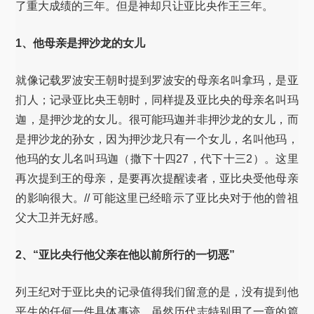
了重大成绩的三年。但是神却只让亚比央作王三年。
1、他母亲是押沙龙的女儿
就像记载罗波安王朝时提到罗波安的母亲名叫拿玛，是亚
扪人；记录亚比央王朝时，同样提及亚比央的母亲名叫玛
迦，是押沙龙的女儿。很可能玛迦并非押沙龙的女儿，而
是押沙龙的孙女，因为押沙龙只有一个女儿，名叫他玛，
他玛的女儿名叫玛迦（撒下十四27，代下十三2）。这里
再次提到王的母亲，是要再次提醒读者，亚比央受他母亲
的影响很大。// 可能这里已经暗示了亚比央对于他的曾祖
父大卫并无好感。
2、“亚比央行他父亲在他以前所行的一切恶”
列王纪对于亚比央的记录值得我们留意的是，没有提到他
平生的任何一件具体事迹，虽然历代志特别用了一章的篇