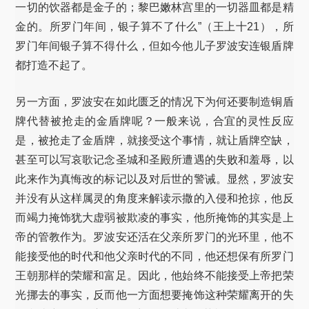
一切的饮器都是金子的；黎巴嫩林宫里的一切器皿都是精
金的。所罗门年间，银子算不了什么”（王上十21），所
罗门年间银子算不得什么，但如今他儿子罗波安连银盾牌
都打造不起了。
另一方面，罗波安在如此匮乏的情况下为何还要制造铜盾
牌代替被抢走的金盾牌呢？一般来说，合宜的灵性反应
是，被抢走了金盾牌，就接受这个事情，就让盾牌空缺，
甚至可以写哀歌记念圣城和圣殿所遭遇的失败和羞辱，以
此来作为真悔改的标记以及对后世的警诫。显然，罗波安
并没有从这样属灵的角度来解读示撒的入侵和抢掠，他反
而竭力掩饰犹大虚弱被欺凌的事实，他所掩饰的其实是上
帝的管教作为。罗波安还活在父亲所罗门的光环里，他不
能接受他的时代和他父亲时代的不同，他还想保有所罗门
王朝那样的荣耀和富足。因此，他始终不能接受上帝把荣
光挪去的事实，反而他一方面想要掩饰这种荣耀离开的失