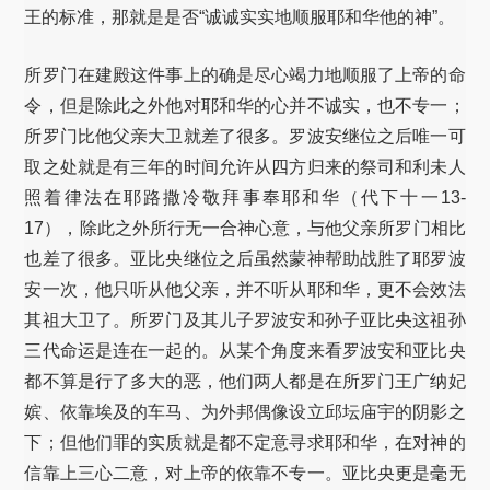
王的标准，那就是是否“诚诚实实地顺服耶和华他的神”。
所罗门在建殿这件事上的确是尽心竭力地顺服了上帝的命
令，但是除此之外他对耶和华的心并不诚实，也不专一；
所罗门比他父亲大卫就差了很多。罗波安继位之后唯一可
取之处就是有三年的时间允许从四方归来的祭司和利未人
照着律法在耶路撒冷敬拜事奉耶和华（代下十一13-
17），除此之外所行无一合神心意，与他父亲所罗门相比
也差了很多。亚比央继位之后虽然蒙神帮助战胜了耶罗波
安一次，他只听从他父亲，并不听从耶和华，更不会效法
其祖大卫了。所罗门及其儿子罗波安和孙子亚比央这祖孙
三代命运是连在一起的。从某个角度来看罗波安和亚比央
都不算是行了多大的恶，他们两人都是在所罗门王广纳妃
嫔、依靠埃及的车马、为外邦偶像设立邱坛庙宇的阴影之
下；但他们罪的实质就是都不定意寻求耶和华，在对神的
信靠上三心二意，对上帝的依靠不专一。亚比央更是毫无