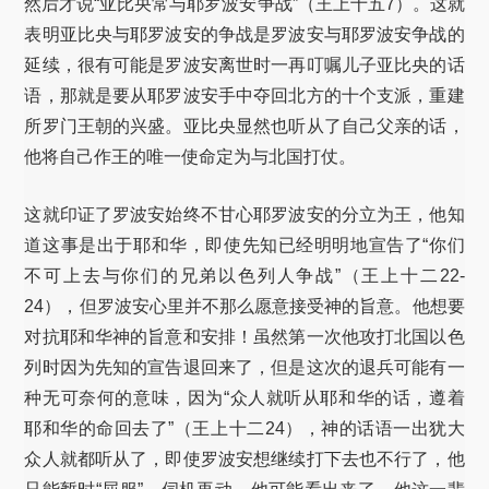
然后才说“亚比央常与耶罗波安争战”（王上十五7）。这就
表明亚比央与耶罗波安的争战是罗波安与耶罗波安争战的
延续，很有可能是罗波安离世时一再叮嘱儿子亚比央的话
语，那就是要从耶罗波安手中夺回北方的十个支派，重建
所罗门王朝的兴盛。亚比央显然也听从了自己父亲的话，
他将自己作王的唯一使命定为与北国打仗。
这就印证了罗波安始终不甘心耶罗波安的分立为王，他知
道这事是出于耶和华，即使先知已经明明地宣告了“你们
不可上去与你们的兄弟以色列人争战”（王上十二22-
24），但罗波安心里并不那么愿意接受神的旨意。他想要
对抗耶和华神的旨意和安排！虽然第一次他攻打北国以色
列时因为先知的宣告退回来了，但是这次的退兵可能有一
种无可奈何的意味，因为“众人就听从耶和华的话，遵着
耶和华的命回去了”（王上十二24），神的话语一出犹大
众人就都听从了，即使罗波安想继续打下去也不行了，他