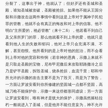
分裂了，这事出于神，他就认了；但好歹还有圣城和圣
殿，谁知圣城被攻破，圣殿被抢掠。如果他不能从王国分
裂和示撒攻击这两件事情中看到这是上帝对于属神子民犯
罪的管教，他就不会有真正的悔改和对上帝的信靠。他不
明白“主所爱的，祂必管教”（来十二6），他若看不到自己
及父亲所罗门的罪，那么他就看不到上帝的爱，他就只是
看到他人生的失败和郁闷，他对上帝只会充满不满、不
解，甚至怨恨。他所看到的是上帝对他的惩治，而不会看
到上帝对他的宽容和怜悯（若非神的恩典，示撒上来就不
是只取走圣殿的宝物，尼布甲尼撒后来攻取耶路撒冷之后
乃是铲平圣殿，拆毁圣城，烧杀抢掠，血流千里；耶和华
所允许的示撒的攻击主要不是为了毁灭，而是为了警告，
一方面让罗波安看到你所修建的坚固城一点都不坚固，高
城刀枪不能保护你，示撒一来这些都形同虚设；另一方面
让罗波安看到，唯有神才是犹大的保护，示撒虽然摧枯拉
朽一般就进入了圣城，但是他并不能任意妄为，神不允许