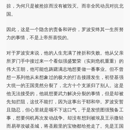
掠，为何只是被抢掠而没有被毁灭。而非全民动员对抗北
国。
因此，这是一个隐含的责备和评价，罗波安终其一生所努
力的事情，不是上帝所喜悦的。
对于罗波安来说，他的人生充满了挫折和失败。他从父亲
所罗门手中接过来一个看似强盛繁荣（实则危机重重）的
伟大王朝，他可能也踌躇满志地想要做一番事业。但不曾
想一系列他从未想象过的极大的打击接踵发生，初登基强
大统一的王国竟然分裂了，北方十个支派归了别人。这是
他无法接受的，他就想要武力解决分裂的事情，但是却被
先知拦阻，这仗不能打，因为这事出于耶和华。罗波安暂
且隐忍，但心里就是咽不下这口气，于是发愤图强预备工
事，想要伺机再次发动战争。却没有想到被埃及王示撒轻
而易举攻破圣城，将圣殿里的宝物都给抢走了。先是王国