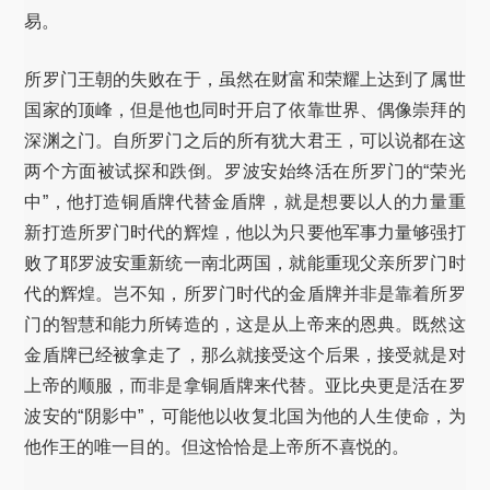
易。
所罗门王朝的失败在于，虽然在财富和荣耀上达到了属世
国家的顶峰，但是他也同时开启了依靠世界、偶像崇拜的
深渊之门。自所罗门之后的所有犹大君王，可以说都在这
两个方面被试探和跌倒。罗波安始终活在所罗门的“荣光
中”，他打造铜盾牌代替金盾牌，就是想要以人的力量重
新打造所罗门时代的辉煌，他以为只要他军事力量够强打
败了耶罗波安重新统一南北两国，就能重现父亲所罗门时
代的辉煌。岂不知，所罗门时代的金盾牌并非是靠着所罗
门的智慧和能力所铸造的，这是从上帝来的恩典。既然这
金盾牌已经被拿走了，那么就接受这个后果，接受就是对
上帝的顺服，而非是拿铜盾牌来代替。亚比央更是活在罗
波安的“阴影中”，可能他以收复北国为他的人生使命，为
他作王的唯一目的。但这恰恰是上帝所不喜悦的。