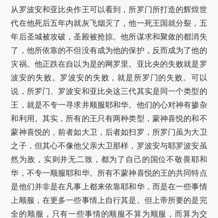
从罗波安和亚比央作王可以看到，所罗门所打造的辉煌世
代在他死后五年内就灰飞烟灭了，他一死王国就分裂，五
年后圣城被攻破，圣殿被抢掠。他所谋求和聚敛的都消失
了，他所依靠的不但没有成为他的保护，反而成为了他的
灾祸。他正跌在自以为是的网罗里。亚比央的失败就是罗
波安的失败。罗波安的失败，就是所罗门的失败。可以
说，所罗门、罗波安和亚比央这三代其实是同一个类型的
王，就是不专一寻求并顺服耶和华。他们的心对神有掺杂
和利用。其实，所有的王只有两种类型，蒙神喜悦的和不
蒙神喜悦的，前者如大卫，后者如扫罗，所罗门虽为大卫
之子，但其心不像他父亲大卫那样，罗波安与耶罗波安虽
然为敌，实则并无二致，都为了自己的国位不敬畏耶和
华，不专一顺服耶和华。所有不蒙神喜悦的王的共同特点
是他们并非是在凡事上都来依靠耶和华，而是在一些事情
上顺服，在更多一些事情上自行其是。但上帝所要的是完
全的顺服，只有一些事情的顺服不算为顺服，而算为交