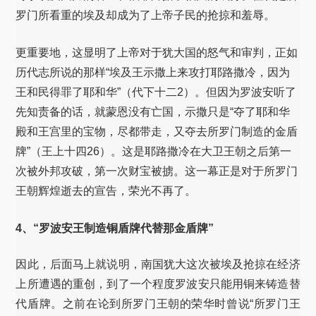
罗门所看重的埃及却成为了上帝子民的抢掠和羞辱。
更重要地，这显明了上帝对于犹大国的怒气和审判，正如
历代志所说的那样“埃及王示撒上来攻打耶路撒冷，因为
王和民得罪了耶和华”（代下十二2）。但因为罗波安听了
先知责备的话，就蒙恩没有亡国，示撒只是“夺了耶和华
殿和王宫里的宝物，尽都带走，又夺去所罗门制造的金盾
牌”（王上十四26）。这是耶路撒冷在大卫王朝之后第一
次被外邦攻破，第一次财宝被掳。这一幕正是对于所罗门
王朝辉煌逝去的宣告，荣光不再了。
4、“罗波安王制造铜盾牌代替那金盾牌”
因此，后面马上就说明，南国犹大这次被埃及抢掠在经济
上所遭遇的重创，到了一个程度罗波安只能用铜来铸造替
代盾牌。之前在论到所罗门王朝的荣华时曾说“所罗门王