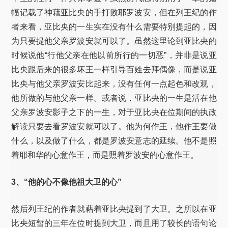
幅记载了神藉亚比央的手打败耶罗波安，但在列王纪的作
者来看，亚比央的一生实在没有什么需要特别提起的，因
为只要提他父亲罗波安就可以了。虽然这里论到亚比央的
时候说他“行他父亲在他以前所行的一切恶”，并非是说亚
比央跟后来的很多坏王一样引导百姓去拜偶像，而是说亚
比央与他父亲罗波安比起来，没有任何一点起色和改观，
他所做的与他父亲一样。或者说，亚比央的一生是活在他
父亲罗波安影子之下的一生，对于亚比央在位期间的执政
解读只要去看罗波安就可以了。他为何作王，他作王要做
什么，以及做了什么，都是罗波安意志的延续。他不是照
着耶和华的心意作王，而是照着罗波安的心意作王。
3、“他的心不像他祖大卫的心”
然后列王纪的作者就藉着亚比央提到了大卫。之所以在亚
比央短暂的三年在位时提到大卫，而且用了较长的语句论