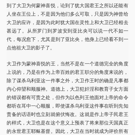
到了大卫为何蒙神喜悦，论到了犹大国君王之所以还能有
人坐在王位上，不是因为他们多么可取，只是因为神曾给
大卫的应许，是因为此时犹大国在灵性上和大卫已经相去
甚远了。从所罗门到罗波安到亚比央可以说一代不如一
代，每况愈下，尤其是到了亚比央，他身上已经看不到一
点他祖大卫的影子了。
大卫作为蒙神喜悦的王，当然不是在一个道德完全的角度
上说的，乃是在作为上帝百姓的君王职分的角度来说的，
除了谋杀乌利亚这一件事之外，大卫作王时的确是凡事都
内心仰望和顺服神。道德上，大卫犯奸淫和教育子女方面
的错误都有可责之处，但作为以色列王他面对上帝的命令
都听在耳中一心顺服，即使谋杀乌利亚这件事在听到先知
责备的话语时也立刻就俯伏悔改。这就是作上帝子民君王
的样式，大卫也是在这个意义上预表了将来那位天国真正
的永世君王耶稣基督。因此，大卫在当时就成为评价所有