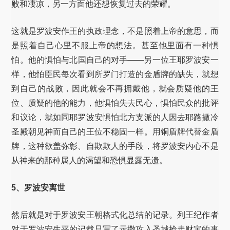
败和凄凉，另一方面他还想恢复过去的荣耀。
这就是罗波安作王的执政理念，不是照着上帝的意思，而
是照着自己心里不服上帝的想法。甚至他里面有一种惧
怕。他的惧怕与北国自己的对手——另一位王耶罗波安一
样，他怕臣民每次看到所罗门打造的金盾牌的缺失，就想
到自己的战败，因此就会不再拥戴他，就会质疑他的王
位、质疑的他的能力，他惧怕失去民心，惧怕民众的批评
和议论，就如同耶罗波安惧怕北方支派的人因去耶路撒冷
圣殿朝见神而自己的王位不稳固一样。用铜盾牌代替金盾
牌，这种欲盖弥彰、自欺欺人的手段，将罗波安内心不是
从神来的那种属人的渴望和恐惧显露无遗。
5、罗波安离世
然后就是对于罗波安王朝格式化总结的记录。列王纪作者
对于罗波安生平的记载只写了示撒攻入圣城抢走财宝的事