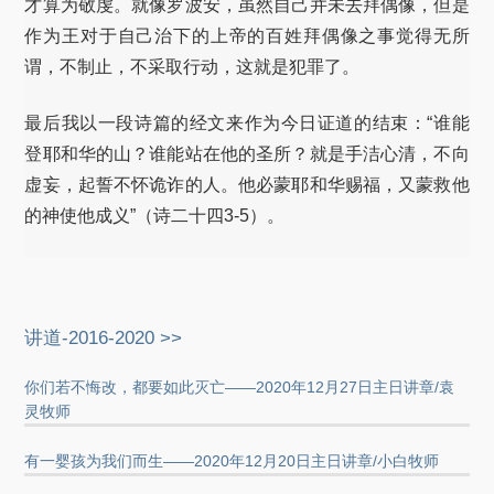
才算为敬虔。就像罗波安，虽然自己并未去拜偶像，但是
作为王对于自己治下的上帝的百姓拜偶像之事觉得无所
谓，不制止，不采取行动，这就是犯罪了。
最后我以一段诗篇的经文来作为今日证道的结束：“谁能
登耶和华的山？谁能站在他的圣所？就是手洁心清，不向
虚妄，起誓不怀诡诈的人。他必蒙耶和华赐福，又蒙救他
的神使他成义”（诗二十四3-5）。
讲道-2016-2020 >>
你们若不悔改，都要如此灭亡——2020年12月27日主日讲章/袁
灵牧师
有一婴孩为我们而生——2020年12月20日主日讲章/小白牧师