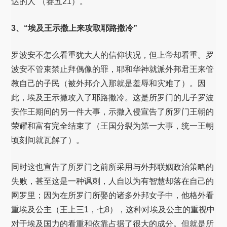
达的人”（赛五21）。
3、“埃及王示撒上来攻取耶路撒冷”
罗波安不怎么看重犹大人的信仰状况，但上帝却看重。罗
波安不管束禁止拜偶像的罪，耶和华神就派外邦君王来管
教自己的子民（被外邦介入那就是羞辱和灾难了）。因
此，埃及王示撒攻入了耶路撒冷。这是所罗门的儿子罗波
安作王期间的另一件大事，示撒入侵宣告了所罗门王朝的
荣耀和富有完全结束了（王国分裂为第一大事，统一王朝
顷刻间就瓦解了）。
同时这也宣告了所罗门之前所采用与外邦联姻政治策略的
失败，甚至这是一种讽刺，人自以为有智慧却落在自己的
网罗里；因为在所罗门所娶的诸多外邦女子中，他格外看
重埃及公主（王上三1，七8），这种对埃及公主的重视中
对于埃及国力的看重和依靠占据了很大的成分。但就是所