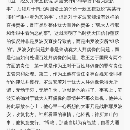
而且，经文并未直接说“罗波安行耶和华眼中看为恶的
事”，后续对于南北两国诸王的评价一般直接就说“某某行
耶和华眼中看为恶的事”，但是对于罗波安却没有这样的
直接责备，反而是对整体犹大百姓的责备：“犹大人行耶
和华眼中看为恶的事”。这就表明了当时犹大国信仰堕落
的状况并非是罗波安直接导致的，而是由罗波安所“继承
的”。罗波安的问题并非是耸动犹大人拜偶像的问题，而
是他当如何处理百姓拜偶像的问题。君王之于国民有两个
方面的责任，第一就是作为王对于百姓拜偶像的罪有责任
去管束和处理。第二，作为王他有责任引导百姓知晓耶和
华的律法并遵行。罗波安若对于犹大人拜偶像觉得无所
谓，无动于衷，无所作为，这就是他的罪了。事实上，罗
波安的确对于犹大人拜偶像的事情并不那么重视，他并未
将此事放在心上，他心里一心所想的大事乃是战胜耶罗波
安，收复北方。神所看重的事情，他轻视；神所禁止的
事，他执意去行。“祸哉，那些自以为有智慧，自看为通