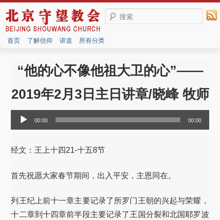
搜索
首页
了解信仰
讲道
所有分类
“他的心不像他祖大卫的心”——
2019年2月3日主日讲章/晓峰 牧师
音
00:00
00:00
频
播
放
经文：王上十四21-十五8节
器
首先祝愿大家春节期间，出入平安，主恩同在。
列王纪上前十一章主要记录了所罗门王朝的兴起与荣耀，
十二章到十四章前半段主要记录了王国分裂和北国耶罗波