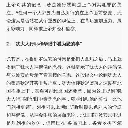
上帝对其的记念，若是她行恶就是上帝对其犯罪的关
注。//
任何一个人都要为自己所行的在上帝面前交账，无
论这人是否站在某个重要的职位上，在背后施加压力、展
示影响力，同样被上帝知晓和监察。
2、“犹大人行耶和华眼中看为恶的事”
尤其是，在提到罗波安的母亲是亚扪人拿玛之后，马上就
提到了犹大人拜偶像的恶行。这就暗示了犹大人的拜偶像
与罗波安的母亲有着直接的关系。这段经文中论到犹大人
的堕落状况其实非常严重，犹大信仰状况堕落之深度与北
国不相上下，甚至可能比北国还要差，因为这里提到“犹
大人行耶和华眼中看为恶的事，犯罪触动他的愤恨，比他
们列祖更甚”。列祖可以上溯到旷野时期以色列人的悖逆
和拜偶像，从拜金牛犊的层面来说，北国耶罗波安只不过
是对列祖的效仿，但南国在“各高冈上，各青翠树下筑