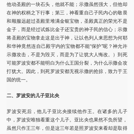
他动圣殿的一块石头，他就不能；示撒虽然强大，但他却
在神的权柄之下行事；第三，神看重自己子民内心的敬畏
和顺服远超过圣殿里堆满金银宝物，圣殿真正的荣光不是
金子，而是经过试炼比金子还宝贵的神子民的信心；示撒
将圣殿的宝物拿走这是出于神，让以色列人来思想为何耶
和华神竟然连自己殿宇内的宝物都不能“保护”呢？神允许
示撒攻击，不是为毁灭，而是为了让犹大人悔改。）到死
可能罗波安都不能明白为什么王国分裂，为什么示撒会攻
打犹大。因此，到死罗波安都无视示撒的抢掠，致力于王
国的统一。
二、罗波安的儿子亚比央
罗波安死后，他儿子亚比央接续他作王。在诸多的儿子
中，罗波安唯独看重这个儿子。亚比央也果然不负所望，
虽然只作王三年，但是这三年若是照罗波安来看却是取得