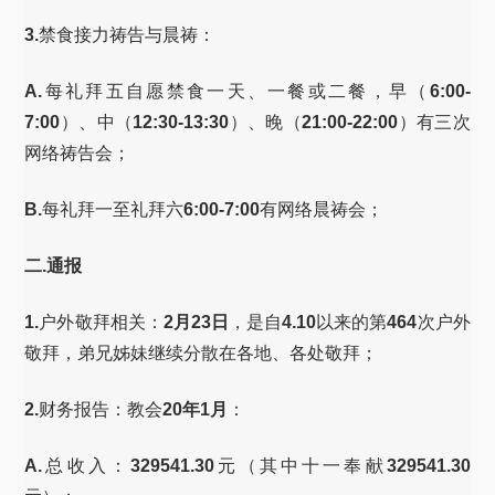
3.
禁食接力祷告与晨祷：
A.
每礼拜五自愿禁食一天、一餐或二餐，早（
6:00-
7:00
）、中（
12:30-13:30
）、晚（
21:00-22:00
）有三次
网络祷告会；
B.
每礼拜一至礼拜六
6:00-7:00
有网络晨祷会；
二.通报
1.
户外敬拜相关：
2月23日
，是自
4.10
以来的第
464
次户外
敬拜，弟兄姊妹继续分散在各地、各处敬拜；
2.
财务报告：教会
20年1月
：
A.
总收入：
329541.30
元（其中十一奉献
329541.30