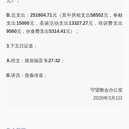
元）；
B.
总支出：
251604.71
元（其中房租支出
58502
元，奉献
支出
15000
元，圣诞活动支出
13327.27
元，培训费支出
9560
元，伙食费支出
5314.41
元）；
3.
下主日证道：
A.
经文：路加福音
5:27-32
；
B.
讲员：曾淼传道；
守望教会办公室
2020年3月1日