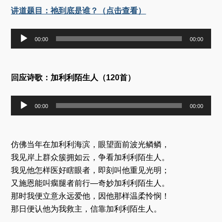
讲道题目：祂到底是谁？（点击查看）
音
00:00
00:00
频
播
放
器
回应诗歌：加利利陌生人（120首）
音
00:00
00:00
频
播
放
器
仿佛当年在加利利海滨，眼望面前波光鳞鳞，
我见岸上群众簇拥如云，争看加利利陌生人。
我见他怎样医好瞎眼者，即刻叫他重见光明；
又施恩能叫瘸腿者前行—奇妙加利利陌生人。
那时我便立意永远爱他，因他那样温柔怜悯！
那日便认他为我救主，信靠加利利陌生人。