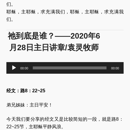
们。
耶稣，主耶稣，求充满我们，耶稣，主耶稣，求充满我
们。
祂到底是谁？——2020年6
月28日主日讲章/袁灵牧师
音
00:00
00:00
频
播
放
器
经文：路8：22~25
弟兄姊妹：主日平安！
今天我们要分享的经文又是比较简短的一段，就是路8：
22~25节，主耶稣平静风浪。