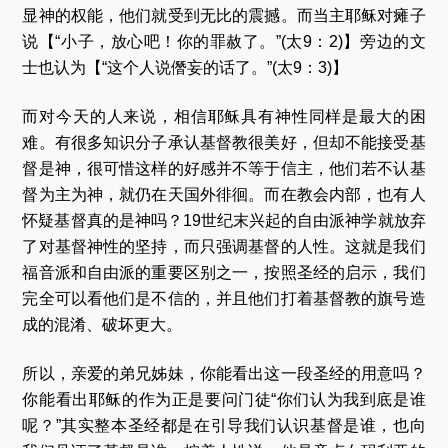
显神的权能，他们就受到无比的震撼。而当主耶稣对瘫子
说【“小子，放心吧！你的罪赦了。”(太9：2)】旁边的文
士也认为【“这个人说僭妄的话了。”(太9：3)】
而对今天的人来说，相信耶稣具有神性同样是最大的困
难。有很多知识分子承认基督教很美好，但却不能接受基
督是神，很可惜这样的好感并不等于信主，他们若不认基
督为主为神，就仍在天国外徘徊。而在教会内部，也有人
怀疑基督真的是神吗？19世纪末兴起的自由派神学就放弃
了对基督神性的坚持，而只强调基督的人性。这就是我们
福音派和自由派的重要区别之一，按照圣经的启示，我们
完全可以看他们是不信的，并且他们打着基督教的旗号造
成的混淆、破坏更大。
所以，亲爱的弟兄姊妹，你能看出这一段圣经的用意吗？
你能看出耶稣的作为正是要问门徒“你们认为我到底是谁
呢？”其实整本圣经都是在引导我们认识基督是谁，也向