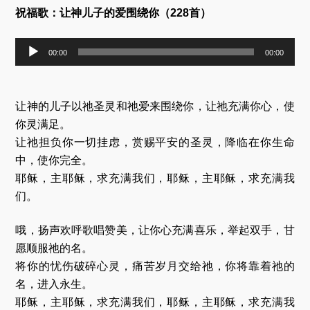
祝福歌：让神儿子的爱围绕你（228首）
音
00:00
00:00
频
播
放
器
让神的儿子以祂圣灵和祂爱来围绕你，让祂充满你心，使
你灵满足。
让祂担负你一切挂虑，赏赐平安的圣灵，降临在你生命
中，使你完全。
耶稣，主耶稣，求充满我们，耶稣，主耶稣，求充满我
们。
哦，扬声欢呼歌唱赞美，让你心充满喜乐，举起双手，甘
愿顺服祂的名。
将你的忧伤破碎心灵，痛苦岁月交给祂，你将靠着祂的
名，进入永生。
耶稣，主耶稣，求充满我们，耶稣，主耶稣，求充满我