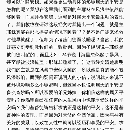
却可以平静安稳。如果要更生动具体的形容属天的平安是
怎样的呢？我想在这里我们看到的主耶稣在风浪中依然能
够睡着，而且睡得安稳，这就是对属天平安最生动的表现
了。我们教牧在研讨这段经文时我提出一个问题，就是主
耶稣真能在那么摇晃的情况下睡着吗？是不是门徒来求救
时他早就醒了，但却为了考验门徒而装睡呢？当然，我的
疑惑立刻受到教牧们的一致批判。因为圣经明说主耶稣是
被门徒叫醒的，而且太8：24节说【海里忽然起了暴风，
甚至船被波浪掩盖；耶稣却睡着了。】这节经文清楚表明
我们的主就是在风暴中安然入睡的，所以他是真的能不被
风浪影响。而我的疑问正说明人的小信，说明就人来说不
被环境影响多么不容易啊，但这岂不也说明属天的平安是
多么奇妙吗？所以亲爱的弟兄姊妹，你相信这样的属天平
安吗？你渴望自己在任何的人生风雨中也能享受这样的平
安吗？我们基督徒祷告祈求的正是这样的平安，这不是基
督神性的表现，而是因为对天父的全然信靠，因为与神有
美好的关系，以致在人性中就可以经历和享受的平安。求