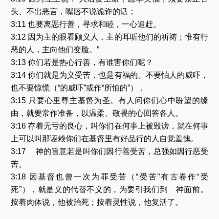
头、不出恶言，嘴唇不说诡诈的话；
3:11 也要离恶行善，寻求和睦，一心追赶。
3:12 因为主的眼看顾义人，主的耳听他们的祈祷；惟有行
恶的人，主向他们变脸。”
3:13 你们若是热心行善，有谁害你们呢？
3:14 你们就是为义受苦，也是有福的。不要怕人的威吓，
也不要惊慌（“的威吓”或作“所怕的”），
3:15 只要心里尊主基督为圣。有人问你们心中盼望的缘
由，就要常作准备，以温柔、敬畏的心回答各人。
3:16 存着无亏的良心，叫你们在何事上被毁谤，就在何事
上可以叫那诬赖你们在基督里有好品行的人自觉羞愧。
3:17 神的旨意若是叫你们因行善受苦，总强如因行恶受
苦。
3:18 因基督也曾一次为罪受苦（“受苦”有古卷作“受
死”），就是义的代替不义的，为要引我们到 神面前。
按着肉体说，他被治死；按着灵性说，他复活了。