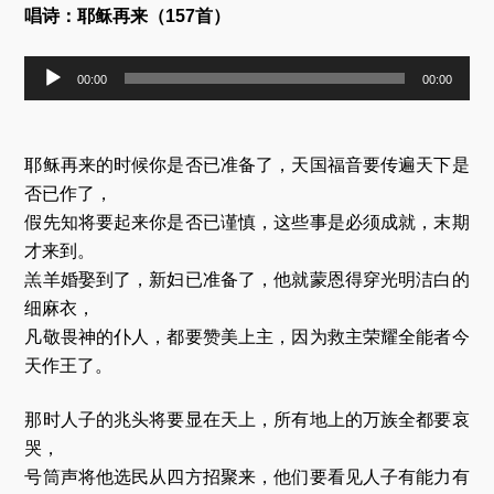
唱诗：耶稣再来（157首）
音
00:00
00:00
频
播
放
器
耶稣再来的时候你是否已准备了，天国福音要传遍天下是
否已作了，
假先知将要起来你是否已谨慎，这些事是必须成就，末期
才来到。
羔羊婚娶到了，新妇已准备了，他就蒙恩得穿光明洁白的
细麻衣，
凡敬畏神的仆人，都要赞美上主，因为救主荣耀全能者今
天作王了。
那时人子的兆头将要显在天上，所有地上的万族全都要哀
哭，
号筒声将他选民从四方招聚来，他们要看见人子有能力有