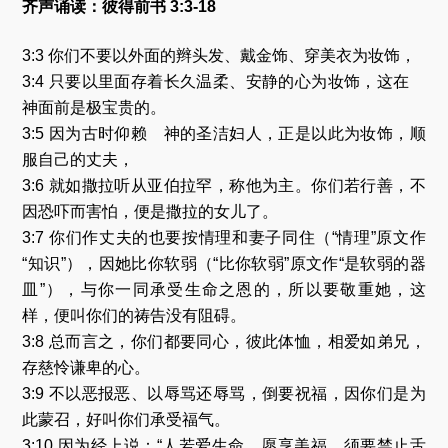
齐声诵读：彼得前书 3:3-18
3:3 你们不要以外面的辫头发、戴金饰、穿美衣为妆饰，
3:4 只要以里面存着长久温柔、安静的心为妆饰，这在
神面前是极宝贵的。
3:5 因为古时仰赖 神的圣洁妇人，正是以此为妆饰，顺
服自己的丈夫，
3:6 就如撒拉听从亚伯拉罕，称他为主。你们若行善，不
因恐吓而害怕，便是撒拉的女儿了。
3:7 你们作丈夫的也要按情理和妻子同住（“情理”原文作
“知识”），因她比你软弱（“比你软弱”原文作“是软弱的器
皿”），与你一同承受生命之恩的，所以要敬重她，这
样，便叫你们的祷告没有阻碍。
3:8 总而言之，你们都要同心，彼此体恤，相爱如弟兄，
存慈怜谦卑的心。
3:9 不以恶报恶、以辱骂还辱骂，倒要祝福，因你们是为
此蒙召，好叫你们承受福气。
3:10 因为经上说：“人若爱生命，愿享美福，须要禁止舌