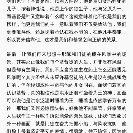
我们见证了基督是谁。按着人性说，他是童贞女玛利亚的
儿子，按着神性说，他是上帝的独生子，他与父原为一。
而基督是神又意味着什么呢？这就意味着他不仅是我们的
榜样，他更是我们的主；意味着我们不仅要效法他，我们
更要敬拜他；还意味着承认在我不能的，在他凡事都能，
所以要来信靠他。这才是我们和基督之间正确的关系。
最后，让我们再来思想主耶稣和门徒的船在风暴中的场
景。其实那正像我们每个基督徒的人生，并非没有风浪，
但是却有主同行。我们不应当抱怨主在船上怎么还能遇见
风暴呢？其实圣经从未应许基督徒的人生是没有挑战和危
机的，但圣经却应许神必与他的儿女同在。而我们若真的
认识基督，真的相信他是洪水泛滥时坐着为王的神，甚至
可以说他是洪水泛滥时睡着为王，睡着也依然掌管万有的
神，那我们又何必惊慌失措，好像他不能掌管，好像我的
人生我作主一样呢？所以亲爱的弟兄姊妹，让我们想象另
外一种画面，就是门徒在奋力把握小船，与风浪抗衡，他
们脸上带着坚定平安的表情，很勇敢，并不惊慌，因为他