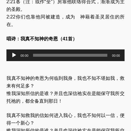
2:21各（注：或作“全”）房靠他联络得合式，渐渐成为主
的圣殿。
2:22你们也靠他同被建造，成为 神藉着圣灵居住的所
在。
唱诗：我真不知神的奇恩（41首）
音
00:00
00:00
频
播
放
器
我真不知神的奇恩为何临到我身，我也不知不堪如我，救
来有何足多？
惟我深知所信的是谁？并且也深信祂实在是能保守我所交
托祂的，都全备直到那日！
我真不知救我的信如何进入我心，我也不知何以一信，便
得一个新心？
惟我深知所信的是谁？并且也深信祂实在是能保守我所交