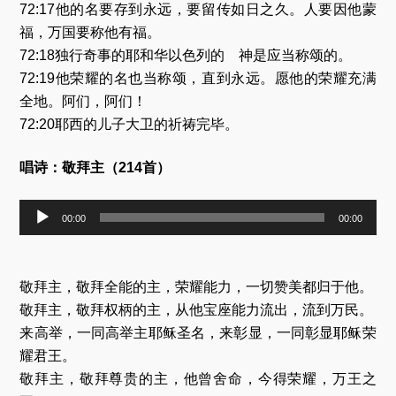
72:17他的名要存到永远，要留传如日之久。人要因他蒙
福，万国要称他有福。
72:18独行奇事的耶和华以色列的 神是应当称颂的。
72:19他荣耀的名也当称颂，直到永远。愿他的荣耀充满
全地。阿们，阿们！
72:20耶西的儿子大卫的祈祷完毕。
唱诗：敬拜主（214首）
音
00:00
00:00
频
播
放
器
敬拜主，敬拜全能的主，荣耀能力，一切赞美都归于他。
敬拜主，敬拜权柄的主，从他宝座能力流出，流到万民。
来高举，一同高举主耶稣圣名，来彰显，一同彰显耶稣荣
耀君王。
敬拜主，敬拜尊贵的主，他曾舍命，今得荣耀，万王之