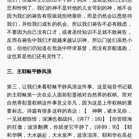
悲和怜悯了。我们的神不是对他的儿女苛刻的神，祂不会
因为我们的祷告有瑕疵就拒绝垂听，而是仍然会以恩慈待
我们，并给我们成长的机会。所以我们祷告不必有顾虑，
不要因为自己没有口才，或者圣经知识不足就不敢祷告，
反而在祷告中我们才能越来越认识神。所以门徒们虽然小
信，但他们仍知道在危急中呼求基督，而没有弃船逃跑，
这也算是他们还有灵性了。
三、主耶稣平静风浪
第三，让我们来看耶稣平静风浪这件事。这是福音书记载
的主耶稣第一次在众人面前彰显祂对自然界的权柄。而对
自然界彰显权柄这件事意义非凡，因为这是上帝权柄的重
要标志。诗篇有很多这样的表达：【 神啊，诸水见你，
一见就都惊惶；深渊也都战抖。(诗77：16)】【你管辖海
的狂傲；波浪翻腾，你就使它平静了。(诗89：9)】【耶
和华啊，大水扬起，大水发声，波浪澎湃。耶和华在高处