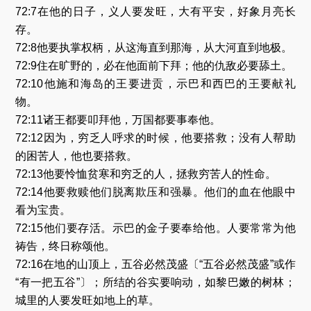
72:7在他的日子，义人要发旺，大有平安，好象月亮长
存。
72:8他要执掌权柄，从这海直到那海，从大河直到地极。
72:9住在旷野的，必在他面前下拜；他的仇敌必要舔土。
72:10他施和海岛的王要进贡，示巴和西巴的王要献礼
物。
72:11诸王都要叩拜他，万国都要事奉他。
72:12因为，穷乏人呼求的时候，他要搭救；没有人帮助
的困苦人，他也要搭救。
72:13他要怜恤贫寒和穷乏的人，拯救穷苦人的性命。
72:14他要救赎他们脱离欺压和强暴。他们的血在他眼中
看为宝贵。
72:15他们要存活。示巴的金子要奉给他。人要常常为他
祷告，终日称颂他。
72:16在地的山顶上，五谷必然茂盛〔“五谷必然茂盛”或作
“有一把五谷”〕；所结的谷实要响动，如黎巴嫩的树林；
城里的人要发旺如地上的草。