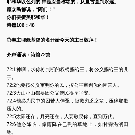
耶和华以色列的 神是应当称颂的，从亘古直到永远。
愿众民都说，“阿们！”
你们要赞美耶和华！
诗篇106：48
◎奉主耶稣基督的名开始今天的主日敬拜！
齐声诵读：诗篇72篇
72:1神啊，求你将判断的权柄赐给王，将公义赐给王的儿
子。
72:2他要按公义审判你的民，按公平审判你的困苦人。
72:3大山小山都要因公义使民得享平安。
72:4他必为民中的困苦人伸冤，拯救穷乏之辈，压碎那欺
压人的。
72:5太阳还存，月亮还在，人要敬畏你，直到万代。
72:6他必降临，像雨降在已割的草地上，如甘霖滋润田
地。