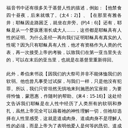
福音书中还有很多关于基督人性的描述，例如：【他禁食
四十昼夜，后来就饿了。(太4：2)】、【在那里有雅各
井；耶稣因走路困乏，就坐在井旁。(约4：6)】还有，耶
稣是从一个婴孩逐渐长成大人……，这些都是耶稣具有人
性的证明。为什么圣经一再向我们证明耶稣具有真实的人
性呢？因为只有耶稣具有人性，他才有资格作为人类的代
表，再一次接受上帝的考验，以致我们在第一亚当里失去
的，可以在末后的亚当里，也就是在基督里重新得回。
此外，希伯来书说【因我们的大祭司并非不能体恤我们的
软弱。他也曾凡事受过试探，与我们一样，只是他没有犯
罪。所以，我们只管坦然无惧地来到施恩的宝座前，为要
得怜恤，蒙恩惠，作随时的帮助。(来4：15-16)】这处经
文告诉我们耶稣是在人性中经历了人类所有的软弱和挣
扎，虽然上帝完全可以藉着祂的神性理解一切，但祂却选
择在人性里感受，这就是道成肉身。道成肉身不是理解人
性的必须，而是上帝为了表明他爱人是何等的恳切。道成