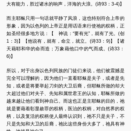
大有能力，胜过诸水的响声，洋海的大浪。(诗93：3-4)】
而主耶稣只用一句话就平静了风浪，这也特别符合上帝的
形象，因为以色列的上帝正是用话语来行使祂的权柄，正
如圣经很多地方说：【 神说：“要有光”，就有了光。(创
1：3)】【他说有，就有，命立，就立。(诗33：9)】【诸
天藉耶和华的命而造；万象藉他口中的气而成。(诗33：
6)】
所以，对于出身以色列民族的门徒们来说，他们被震撼是
完全可以理解的，因为他们一直看耶稣是夫子，或者是先
知，或者是将要举起刀剑的大卫后裔，但耶稣所做的却大
大超过他们对夫子、先知和属世君王的认知，耶稣所做的
越来越让他们看到神自己。而这也正是主耶稣的目的，祂
就是要藉着彰显赦罪的权柄，医治的权柄，对自然界的权
柄，以及复活的权柄使人最终认识到，祂不只是夫子，不
只是先知和大卫的后裔，祂比这些身份大多了，祂具有神