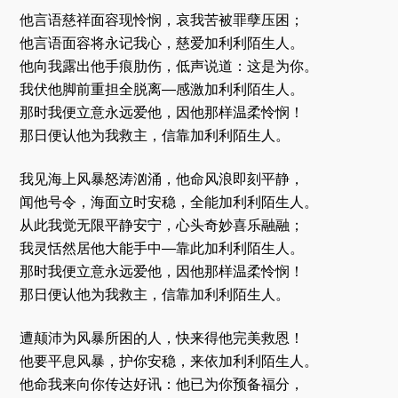
他言语慈祥面容现怜悯，哀我苦被罪孽压困；
他言语面容将永记我心，慈爱加利利陌生人。
他向我露出他手痕肋伤，低声说道：这是为你。
我伏他脚前重担全脱离—感激加利利陌生人。
那时我便立意永远爱他，因他那样温柔怜悯！
那日便认他为我救主，信靠加利利陌生人。
我见海上风暴怒涛汹涌，他命风浪即刻平静，
闻他号令，海面立时安稳，全能加利利陌生人。
从此我觉无限平静安宁，心头奇妙喜乐融融；
我灵恬然居他大能手中—靠此加利利陌生人。
那时我便立意永远爱他，因他那样温柔怜悯！
那日便认他为我救主，信靠加利利陌生人。
遭颠沛为风暴所困的人，快来得他完美救恩！
他要平息风暴，护你安稳，来依加利利陌生人。
他命我来向你传达好讯：他已为你预备福分，