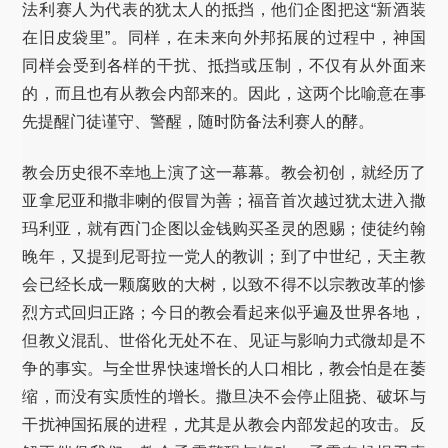
法利赛人为代表的犹太人的抵挡，他们企图把这“新酒装
在旧皮袋里”。同样，在未来向外邦拓展的过程中，神国
同样会受到各样的干扰、抵挡或压制，不仅有从外面来
的，而且也有从教会内部来的。因此，这两个比喻意在事
先提醒门徒谨守、警醒，随时防备法利赛人的酵。
教会历史很不幸地上演了这一幕幕。教会初创，就经历了
亚拿尼亚和撒非喇的假冒为善；福音首次越过犹太进入撒
玛利亚，就有西门企图以金钱购买圣灵的恩赐；使徒约翰
晚年，又提到尼哥拉一党人的教训；到了中世纪，天主教
会已经长成一颗腐败的大树，以致不得不以宗教改革的惨
烈方式回归正路；今日的教会看起来似乎遍及世界各地，
但教义混乱、世俗化无处不在、见证与影响力式微却是不
争的事实。与全世界快速增长的人口相比，教会怕是在萎
缩，而没有实质性的增长。撒旦决不会停止阻挠、破坏与
干扰神国拓展的进程，尤其是从教会内部发起的攻击。反