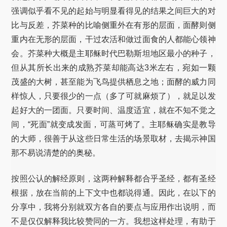
强调似乎看不见的起始与明显看得见的结果之间巨大的对
比与反差，芥菜种的比喻侧重外在有形的层面，面酵则侧
重内在无形的层面，干过农活和做过面食的人都能心领神
会。芥菜种大概是主耶稣时代巴勒斯坦地区最小的种子，
但从其所长出来的成熟芥菜却能高达3米左右，宛如一颗
茂盛的大树，甚至能为飞鸟提供栖息之地；面酵的威力同
样惊人，只要很少的一点（多了可就麻烦了），就足以发
起好大的一团面。只要时间、温度适宜，就在不知不觉之
间，“死面”就变成发面，可蒸可烤了。主耶稣确实是教导
的大师，很善于从这些日常生活的场景取材，去揭示神国
那不易说清楚的的奥秘。
按照公认的解经原则，这两种解释都合乎圣经，都有圣经
根据，放在当前的上下文中也都说得通。因此，在以下的
分享中，我将分别就双方各自的要点与应用作出说明，而
不是仅仅解释我比较赞同的一方。我想这样处理，有助于