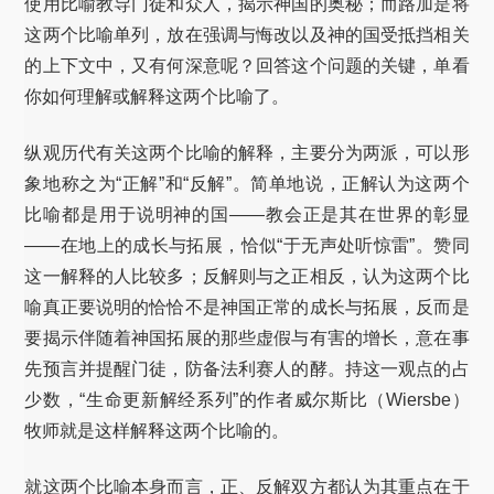
使用比喻教导门徒和众人，揭示神国的奥秘；而路加是将
这两个比喻单列，放在强调与悔改以及神的国受抵挡相关
的上下文中，又有何深意呢？回答这个问题的关键，单看
你如何理解或解释这两个比喻了。
纵观历代有关这两个比喻的解释，主要分为两派，可以形
象地称之为“正解”和“反解”。简单地说，正解认为这两个
比喻都是用于说明神的国——教会正是其在世界的彰显
——在地上的成长与拓展，恰似“于无声处听惊雷”。赞同
这一解释的人比较多；反解则与之正相反，认为这两个比
喻真正要说明的恰恰不是神国正常的成长与拓展，反而是
要揭示伴随着神国拓展的那些虚假与有害的增长，意在事
先预言并提醒门徒，防备法利赛人的酵。持这一观点的占
少数，“生命更新解经系列”的作者威尔斯比（Wiersbe）
牧师就是这样解释这两个比喻的。
就这两个比喻本身而言，正、反解双方都认为其重点在于