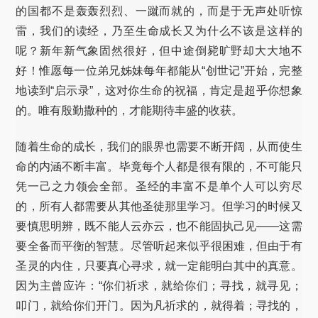
的国都不是轰轰烈烈、一蹴而就的，而是于无声处听惊
雷，我们的读经，乃至生命成长又为什么不该是这样的
呢？新年新气象固然很好，但中途倒毙旷野却大大地不
好！惟愿每一位弟兄姊妹每年都能从“创世记”开始，完整
地读到“启示录”，这对你生命的祝福，肯定是超乎你想象
的。唯有殷勤撒种的，才能期待丰盛的收获。
随着生命的成长，我们的眼界也需要不断开阔，从而使生
命的内涵不断丰富。毕竟每个人都是很有限的，不可能只
凭一己之力领会全部。圣经的丰富不是单个人可以穷尽
的，所有人都需要从其他圣徒那里学习。但学习的时候又
要慎思明辨，既不能人云亦云，也不能固执己见——这需
要全备而平衡的智慧。尽管听起来似乎很困难，但由于有
圣灵的内住，只要真心寻求，就一定能明白其中的真意。
因为主曾应许：“你们祈求，就给你们；寻找，就寻见；
叩门，就给你们开门。因为凡祈求的，就得着；寻找的，