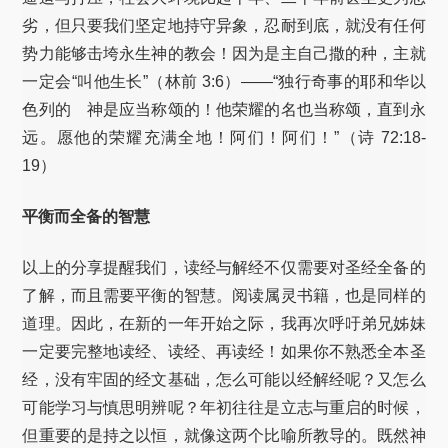
劣，但只要我们坚定地持守异象，忍耐到底，就没有任何
势力能够击垮永生神的教会！因为是主自己撒的种，主就
一定会“叫他生长”（林前 3:6）——“独行奇事的耶和华以
色列的 神是应当称颂的！他荣耀的名也当称颂，直到永
远。愿他的荣耀充满全地！阿们！阿们！”（诗 72:18-
19）
平衡而全备的智慧
以上的分享提醒我们，读经与解经不仅需要对圣经全备的
了解，而且需要平衡的智慧。阅读属灵书籍，也是同样的
道理。因此，在新的一年开始之际，我再次呼吁弟兄姊妹
一定要完整地读经、读经、再读经！如果你不熟悉全本圣
经，没有牢固的经文基础，怎么可能以经解经呢？又怎么
可能学习与慎思明辨呢？年初往往是立志与重启的时候，
但重要的是持之以恒，就像这两个比喻所教导的。既然神