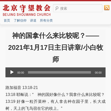
搜索
首页
了解信仰
讲道
所有分类
神的国拿什么来比较呢？——
2021年1月17日主日讲章/小白牧
师
音
00:00
00:00
频
播
放
路加福音 13:18-21
器
13:18 耶稣说：“ 神的国好像什么？我拿什么来比较呢？
13:19 好像一粒芥菜种，有人拿去种在园子里，长大成
树，天上的飞鸟宿在它的枝上。”