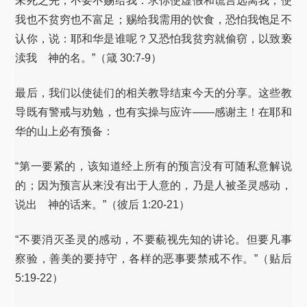
未死之先，不要不赐给我：求你使虚假和谎言远离我；使
我也不贫穷也不富足；赐给我需用的饮食，恐怕我饱足不
认你，说：耶和华是谁呢？又恐怕我贫穷就偷窃，以致亵
渎我 神的名。”（箴 30:7-9）
最后，我们以使徒们的相关教导结束今天的分享。这些教
导既有警戒与劝勉，也有实操与应许——感谢主！在耶和
华的山上必有预备：
“第一要紧的，该知道经上所有的预言没有可随私意解说
的；因为预言从来没有出于人意的，乃是人被圣灵感动，
说出 神的话来。”（彼后 1:20-21）
“不要消灭圣灵的感动，不要藐视先知的讲论。但要凡事
察验，善美的要持守，各样的恶事要禁戒不作。”（贴后
5:19-22）