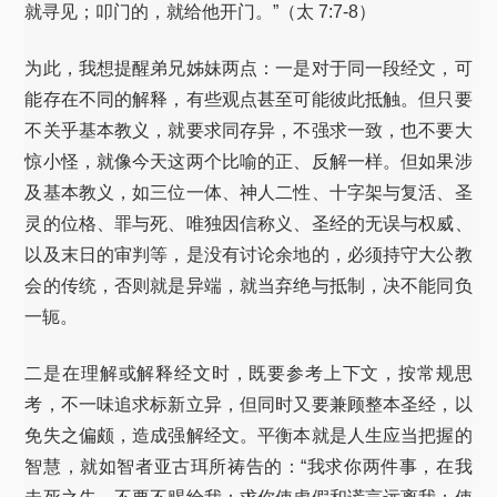
就寻见；叩门的，就给他开门。”（太 7:7-8）
为此，我想提醒弟兄姊妹两点：一是对于同一段经文，可
能存在不同的解释，有些观点甚至可能彼此抵触。但只要
不关乎基本教义，就要求同存异，不强求一致，也不要大
惊小怪，就像今天这两个比喻的正、反解一样。但如果涉
及基本教义，如三位一体、神人二性、十字架与复活、圣
灵的位格、罪与死、唯独因信称义、圣经的无误与权威、
以及末日的审判等，是没有讨论余地的，必须持守大公教
会的传统，否则就是异端，就当弃绝与抵制，决不能同负
一轭。
二是在理解或解释经文时，既要参考上下文，按常规思
考，不一味追求标新立异，但同时又要兼顾整本圣经，以
免失之偏颇，造成强解经文。平衡本就是人生应当把握的
智慧，就如智者亚古珥所祷告的：“我求你两件事，在我