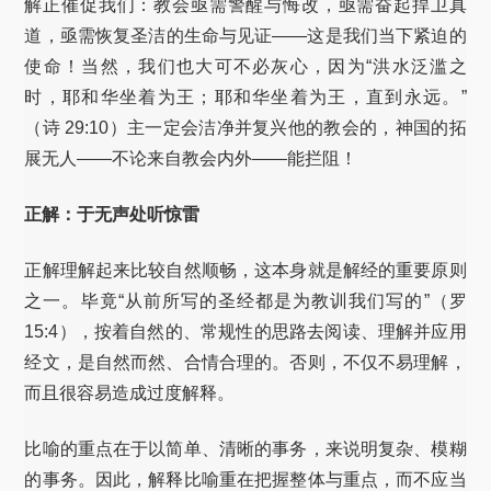
解正催促我们：教会亟需警醒与悔改，亟需奋起捍卫真
道，亟需恢复圣洁的生命与见证——这是我们当下紧迫的
使命！当然，我们也大可不必灰心，因为“洪水泛滥之
时，耶和华坐着为王；耶和华坐着为王，直到永远。”
（诗 29:10）主一定会洁净并复兴他的教会的，神国的拓
展无人——不论来自教会内外——能拦阻！
正解：于无声处听惊雷
正解理解起来比较自然顺畅，这本身就是解经的重要原则
之一。毕竟“从前所写的圣经都是为教训我们写的”（罗
15:4），按着自然的、常规性的思路去阅读、理解并应用
经文，是自然而然、合情合理的。否则，不仅不易理解，
而且很容易造成过度解释。
比喻的重点在于以简单、清晰的事务，来说明复杂、模糊
的事务。因此，解释比喻重在把握整体与重点，而不应当