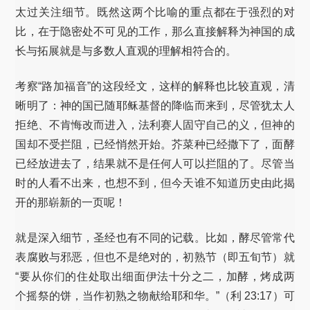
太过关注细节。既然这两个比喻的重点都在于强烈的对
比，在于隐密处不可见的工作，那么直接解释为神国的成
长与拓展就是与多数人直观的理解相符合的。
考察“路加福音”的这段经文，这样的解释也比较直观，清
晰明了：神的国已随耶稣基督的降临而来到，尽管犹太人
拒绝、不肯悔改而进入，法利赛人固守自己的义，但神的
国却不受拦阻，已经悄然开始。芥菜种已经撒下了，面酵
已经放进去了，结果就不是任何人可以拦阻的了。尽管当
时的人看不出来，也想不到，但今天谁不知道历史由此揭
开的那崭新的一页呢！
就是深入细节，圣经也有不同的记载。比如，酵尽管常代
表腐败与邪恶，但也不是绝对的，初熟节（即五旬节）就
“要从你们的住处取出细面伊法十分之二，加酵，烤成两
个摇祭的饼，当作初熟之物献给耶和华。”（利 23:17）可