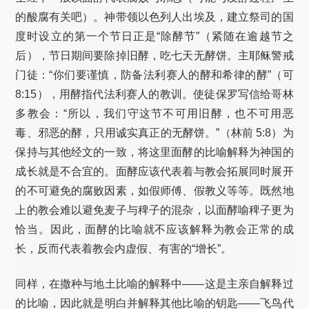
的酸腐有关吧）。神带领以色列人出埃及，建立祭司的国
度时设立的第一个节日正是“除酵节”（紧随在逾越节之
后），节日期间要除掉旧酵，吃七天无酵饼。主耶稣警戒
门徒：“你们要谨慎，防备法利赛人的酵和希律的酵”（可
8:15），用酵指代法利赛人的教训。使徒保罗写信给哥林
多教会：“所以，我们守这节不可用旧酵，也不可用恶
毒、邪恶的酵，只用诚实真正的无酵饼。”（林前 5:8）为
保持与其他经文的一致，将这里面酵的比喻解释为神国的
成长就是不合宜的。面酵应该代表着与教会拓展同时展开
的不可避免的腐败因素，如假师傅、假教义等等。既然地
上的教会难以避免麦子与稗子的混杂，以面酵喻稗子更为
恰当。因此，面酵的比喻就不应该解释为教会正常的成
长，反而代表着教会内虚假、有害的“增长”。
同样，在撒种与地土比喻的解释中——这是主亲自解释过
的比喻，因此就是明白并解释其他比喻的钥匙——飞鸟代