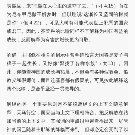
表撒旦，来“把撒在人心里的道夺了去。”（可 4:15）而在
为尼布甲尼撒王解梦时，但以理说“这渐长又坚固的树就
是你”（但 4:22），可见大树有可能代表世上邪恶的国家
或君王。因此，芥菜种的比喻同样不宜解释为神国有益的
成长，反而解释为有害的增长更为可取。
的确，主耶稣在相关的启示中曾明确预言天国将是麦子与
稗子一起生长，又好像“聚拢了各样水族”（太13）。因
此，伴随着神国的成长与拓展，不但会有各种假教会、假
教义和假师傅，而且连基督都有假冒的。可见按此解释这
两个比喻，是合乎圣经一贯教导的。
解经的另一个重要原则是不能脱离经文的上下文随意解
释，天马行空，而应当与上文下理相符合。把反解放在路
加当前的上下文中，其强调的重点很容易看得出来：尽管
神的国已随着主耶稣的降临而来到，但却必定会受到了以