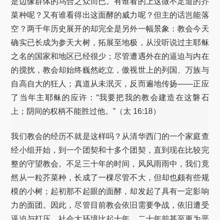
是边缘群体的乌合之众而已。有谁看的上这微不足道的芥
菜种呢？又有谁看得出这面酵的威力呢？但主的话岂能落
空？两千年历史展开的却完全是另外一幅景象：教会今天
确实已长成为参天大树，拓展至地极，从没听说过主耶稣
之名的国家和地区已经很少；尽管遭遇外在的逼迫与内在
的搅扰，教会却始终巍然屹立，傲视世上的列国、万族与
自高自大的狂人；真道从未泯灭，反而遍地传扬——正应
了当年主耶稣的应许：“我要把我的教会建造在这磐石
上；阴间的权柄不能胜过他。”（太 16:18）
我们教会的经历不就是这样吗？从清华西门的一个家庭查
经小组开始，到一个团契和十多个团契，直到现在比较完
整的守望教会。不足三十年的时间，风风雨雨中，我们竟
然从一粒芥菜种，长成了一棵尽管不大，但却也颇有些规
模的小树；起初那不起眼的面酵，却发起了具有一定影响
力的面团。因此，尽管目前教会依旧需要争战，依旧遭受
逼迫与打压，社会大环境比起十年、二十年前甚至更为恶