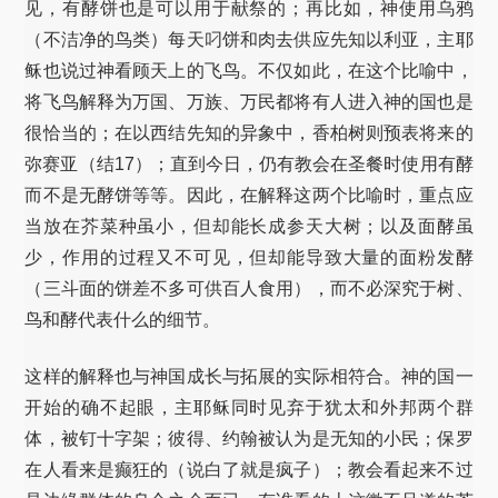
见，有酵饼也是可以用于献祭的；再比如，神使用乌鸦
（不洁净的鸟类）每天叼饼和肉去供应先知以利亚，主耶
稣也说过神看顾天上的飞鸟。不仅如此，在这个比喻中，
将飞鸟解释为万国、万族、万民都将有人进入神的国也是
很恰当的；在以西结先知的异象中，香柏树则预表将来的
弥赛亚（结17）；直到今日，仍有教会在圣餐时使用有酵
而不是无酵饼等等。因此，在解释这两个比喻时，重点应
当放在芥菜种虽小，但却能长成参天大树；以及面酵虽
少，作用的过程又不可见，但却能导致大量的面粉发酵
（三斗面的饼差不多可供百人食用），而不必深究于树、
鸟和酵代表什么的细节。
这样的解释也与神国成长与拓展的实际相符合。神的国一
开始的确不起眼，主耶稣同时见弃于犹太和外邦两个群
体，被钉十字架；彼得、约翰被认为是无知的小民；保罗
在人看来是癫狂的（说白了就是疯子）；教会看起来不过