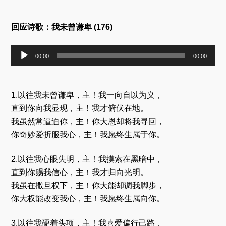
播
放
器
回应诗歌：我未曾谦卑 (176)
音
00:00
00:00
频
播
放
器
1.以往我未曾谦卑，主！我一向自以为义，
直到你向我显现，主！我才俯伏在地。
我虽然常逼迫你，主！你大恩却将我寻回，
你奇妙爱折服我心，主！我愿终生属于你。
2.以往我心眼失明，主！我摸索在黑暗中，
直到你赐我信心，主！我才归向光明。
我虽在撒旦权下，主！你大能却调我脚步，
你大权能改变我心，主！我愿终生属向你。
3.以往我硬着头项，主！我喜爱偏行己路，