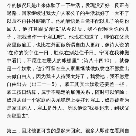
今的惨况只是出来体验了一下生活，发现没弄好，反正有
退路，回家继续过我大户人家公子的生活就好了，大不了
以后不再往外瞎跑了。他的醒悟是自觉不配以儿子的身份
回去，他打算跟父亲说“从今以后，我不配称为你的儿
子，把我当作一个雇工吧”。他现在知道了，哪怕在父亲
家里做雇工，也比在外面做所谓自由人更好，像诗人说的
“在你的院宇住一日，胜似在别处住千日。宁可在我神殿
中看门，不愿住在恶人的帐棚里”（诗八十四10）。就像
是一个奴隶，他宁可留在主人家里继续做奴隶也不愿意出
去做自由人，因为我主人待我太好了，我爱祂，我不愿意
自由出去（出二十一5）。雇工其实比奴隶还要差一些，
雇工按日结算，属于不稳定的雇佣关系，随时可以解除；
奴隶从跟一个家庭的关系稳定上要好过雇工，奴隶被看为
是家里的人，雇工是外人。所以他说“我要起来，到我父
亲那里去”。
第三，因此他更可贵的是起来回家。很多人即使在看到自