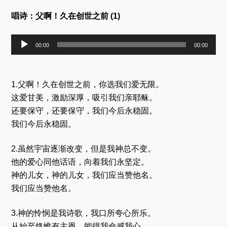
唱诗：父啊！久在创世之前 (1)
音
00:00
00:00
频
播
放
器
1.父啊！久在创世之前，你选我们爱无限。
这爱甘美，激励深厚，吸引我们亲耶稣。
还要保守，还要保守，我们今后永稳固。
我们今后永稳固。
2.虽然宇宙逐渐改变，但是我神总不变。
他的爱心同他话语，向着我们永坚定。
神的儿女，神的儿女，我们应当赞他名。
我们应当赞他名。
3.神的怜悯是我诗歌，我口所夸心所乐。
从始至终惟有主恩，能得我命感我心。