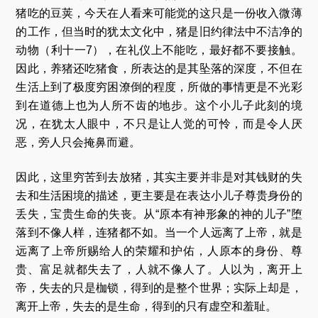
猪吃的豆荚，今天在人看来可能觉的这只是一份收入微薄
的工作，但当时的犹太文化中，猪是旧约律法中不洁净的
动物（利十一7），在礼仪上不能吃，最好都不要接触。
因此，养猪还吃猪食，所表达的是其坠落的深度，不但在
生活上到了极度穷困潦倒的程度，所做的事情更是不光彩
到在道德上也为人所不齿的地步。这个小儿子此刻的境
况，在犹太人眼中，不只是让人觉的可怜，而是令人厌
恶，旁人只会掩鼻而避。
因此，这里穷苦到去放猪，其实主要并非是对其钱财的失
去和生活困境的描述，更主要是在表达小儿子尊贵身份的
丢失，宝贵生命的失丧。从“原本有神形象的神的儿子”堕
落到不像人样，连猪都不如。当一个人远离了上帝，就是
远离了上帝所赐给人的荣耀和护佑，人原本的身份、尊
贵、富足就都失去了，人就不像人了。人以为，离开上
帝，失去的只是枷锁，得到的是整个世界；实际上却是，
离开上帝，失去的是生命，得到的只有虚空和羞耻。