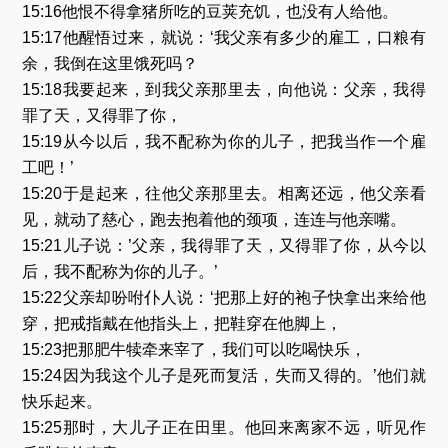
15:16他恨不得拿猪所吃的豆荚充饥，也没有人给他。
15:17他醒悟过来，就说：‘我父亲有多少的雇工，口粮有
余，我倒在这里饿死吗？
15:18我要起来，到我父亲那里去，向他说：父亲，我得
罪了天，又得罪了你，
15:19从今以后，我不配称为你的儿子，把我当作一个雇
工吧！’
15:20于是起来，往他父亲那里去。相离还远，他父亲看
见，就动了慈心，跑去抱着他的颈项，连连与他亲嘴。
15:21儿子说：’父亲，我得罪了天，又得罪了你，从今以
后，我不配称为你的儿子。’
15:22父亲却吩咐仆人说：‘把那上好的袍子快拿出来给他
穿，把戒指戴在他指头上，把鞋穿在他脚上，
15:23把那肥牛犊牵来宰了，我们可以吃喝快乐，
15:24因为我这个儿子是死而复活，失而又得的。’他们就
快乐起来。
15:25那时，大儿子正在田里。他回来离家不远，听见作