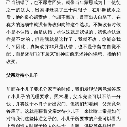
己当初错了，也不愿意回头。就像当年蒙恩成为十二使徒
之一的犹大，出卖耶稣换了三十两银子，在耶稣被杀之
后，他的良心谴责他，他却不悔改，反而出去自杀了。在
犹大的选项中就没有悔改归向神这个选项。不悔改有时候
不是不认错，而是认错，承认这就是我做的，我也承认这
样是不对的，但是我就是这样了，我就不改，你能奈我
何？因此，真悔改并非只是认错，也不是停留在自觉不
配，而是还能“拉下脸来”到神面前来求神的饶恕、接纳和
改变。
父亲对待小儿子
前面在小儿子要求分家产的时候，我们发现父亲竟然答应
了小儿子的无理要求。照常理，父亲完全可以不给一分
钱，并将这个不肖子赶出家门。但我们却看到，父亲竟然
答应了。这就是藉着父亲对待小儿子，来比喻上帝是如何
对待我们这些悖逆之子的。小儿子所要求的产业可以看为
上帝创造人时赐予给人的生命，恩赐，供应等各样恩典。