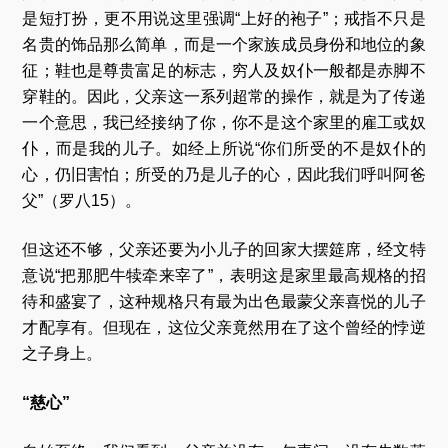
是短打扮，更不用说这里强调“上好的袍子”；戒指不只是
名贵的饰品那么简单，而是一个家族成员身份和地位的象
征；鞋也是尊贵富足的标志，穷人及奴仆一般都是赤脚不
穿鞋的。因此，父亲这一系列超常的操作，就是为了传递
一个意思，我已经接纳了你，你不是这个家里的雇工或奴
仆，而是我的儿子。如经上所说“你们所受的不是奴仆的
心，仍旧害怕；所受的乃是儿子的心，因此我们呼叫阿爸
父”（罗八15）。
但这还不够，父亲还要为小儿子的回家大摆筵席，经文特
意说“把那肥牛犊牵来宰了”，表明这是家里最高规格的招
待和盛宴了，这种规格只有最为出色最蒙父亲喜悦的儿子
才配享有。但现在，这位父亲竟然用在了这个曾经的悖逆
之子身上。
“慈心”