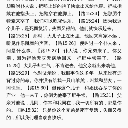
却吩咐仆人说，把那上好的袍子快拿出来给他穿。把戒指
戴在他指头上。把鞋穿在他脚上。【路15:23】 把那肥牛
犊牵来宰了，我们可以吃喝快乐。【路15:24】 因为我这
个儿子，是死而复活，失而又得的。他们就快乐起来。
【路15:25】 那时，大儿子正在田里。他回来离家不远，
听见作乐跳舞的声音。【路15:26】 便叫过一个仆人来，
问是什么事。【路15:27】 仆人说，你兄弟来了。你父
亲，因为得他无灾无病地回来，把肥牛犊宰了。【路
15:28】 大儿子却生气，不肯进去。他父亲就出来劝他。
【路15:29】 他对父亲说，我服事你这多年，从来没有违
背过你的命。你并没有给我一只山羊羔，叫我和朋友，一
同快乐。【路15:30】 但你这个儿子，和娼妓吞尽了你的
产业，他一来了，你倒为他宰了肥牛犊。【路15:31】 父
亲对他说，儿阿，你常和我同在，我一切所有的，都是你
的。【路15:32】 只是你这个兄弟是死而复活，失而又得
的，所以我们理当欢喜快乐。