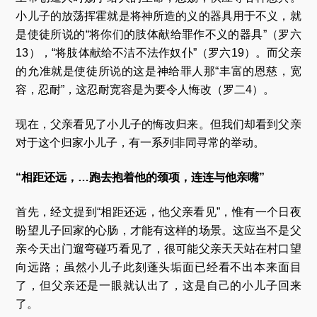
小儿子的放荡挥霍就是将神所造的义的器具用于不义，就
是使徒所说的“将你们的肢体献给罪作不义的器具”（罗六
13），“将肢体献给不洁不法作奴仆”（罗六19）。而父亲
的允准就是使徒所说的这是神给罪人那“丰富的恩慈，宽
容，忍耐”，这忍耐宽容是为要令人悔改（罗二4）。
现在，父亲看见了小儿子的悔改归来。但我们却看到父亲
对于这个归家小儿子，有一系列非同寻常的举动。
“相距还远，…跑去抱着他的颈项，连连与他亲嘴”
首先，经文提到“相距还远，他父亲看见”，惟有一个日夜
盼望儿子回家的心肠，才能有这样的场景。这应当不是父
亲今天出门遛弯碰巧看见了，很可能父亲天天站在村口望
向远路；虽然小儿子此刻蓬头垢面已经看不出本来面目
了，但父亲还是一眼就认出了，这是自己的小儿子回来
了。