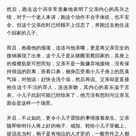
然后，跑去这个词非常形象地表明了父亲内心的高兴之
情，对于一个老人来讲，跑这个动作不合乎体统，也不安
全。但这个父亲此时已经顾不上仪态了，奔跑过去抱住这
个回家的儿子。
而且，抱着他的颈项，连连与他亲嘴，更是将父亲完全的
接纳展现了出来，这个儿子是从猪圈里爬回家的，其身上
的褴褛肮脏可想而知，父亲不是一脸嫌弃地接纳，没有保
持很远的距离，捂着口鼻，侧身忍受着小儿子身上的恶臭
气味，对他说：赶快去洗个澡，然后再说。父亲却是直接
抱住这个不洁的罪人，连连亲吻，其内心的喜乐溢于言
表。小儿子此刻可能已经惊呆了，他万没有想到与父亲见
面会是这样一个场景。
并且，不止如此，更令小儿子震惊的事情接着发生。父亲
随即吩咐仆人将上好的袍子、戒指、鞋给小儿子穿戴上。
据说在当时，袍子是有地位的人才穿的，一般劳作之人都