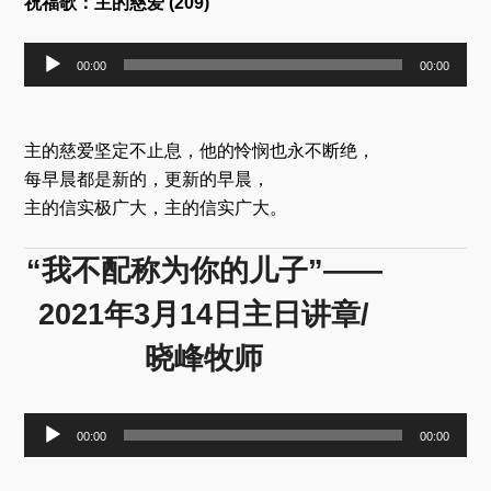
祝福歌：主的慈爱 (209)
音
00:00
00:00
频
播
放
器
主的慈爱坚定不止息，他的怜悯也永不断绝，
每早晨都是新的，更新的早晨，
主的信实极广大，主的信实广大。
“我不配称为你的儿子”——
2021年3月14日主日讲章/
晓峰牧师
音
00:00
00:00
频
播