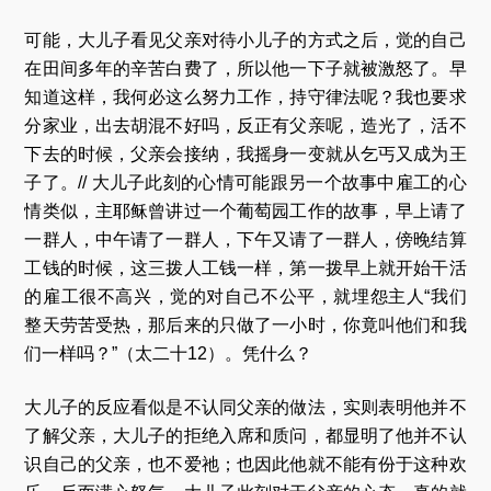
可能，大儿子看见父亲对待小儿子的方式之后，觉的自己
在田间多年的辛苦白费了，所以他一下子就被激怒了。早
知道这样，我何必这么努力工作，持守律法呢？我也要求
分家业，出去胡混不好吗，反正有父亲呢，造光了，活不
下去的时候，父亲会接纳，我摇身一变就从乞丐又成为王
子了。// 大儿子此刻的心情可能跟另一个故事中雇工的心
情类似，主耶稣曾讲过一个葡萄园工作的故事，早上请了
一群人，中午请了一群人，下午又请了一群人，傍晚结算
工钱的时候，这三拨人工钱一样，第一拨早上就开始干活
的雇工很不高兴，觉的对自己不公平，就埋怨主人“我们
整天劳苦受热，那后来的只做了一小时，你竟叫他们和我
们一样吗？”（太二十12）。凭什么？
大儿子的反应看似是不认同父亲的做法，实则表明他并不
了解父亲，大儿子的拒绝入席和质问，都显明了他并不认
识自己的父亲，也不爱祂；也因此他就不能有份于这种欢