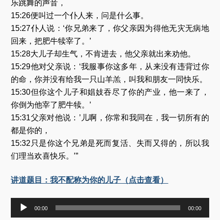
乐跳舞的声音，
15:26便叫过一个仆人来，问是什么事。
15:27仆人说：‘你兄弟来了，你父亲因为得他无灾无病地
回来，把肥牛犊宰了。’
15:28大儿子却生气，不肯进去，他父亲就出来劝他。
15:29他对父亲说：‘我服事你这多年，从来没有违背过你
的命，你并没有给我一只山羊羔，叫我和朋友一同快乐。
15:30但你这个儿子和娼妓吞尽了你的产业，他一来了，
你倒为他宰了肥牛犊。’
15:31父亲对他说：’儿啊，你常和我同在，我一切所有的
都是你的，
15:32只是你这个兄弟是死而复活、失而又得的，所以我
们理当欢喜快乐。’”
讲道题目：我不配称为你的儿子（点击查看）
音
00:00
00:00
频