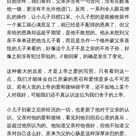
自始至终，我们看到，父亲并没有一句责问，没有先数落
他一顿，更没有不允许他进门。反而，一系列令人眼花缭
乱的操作，让小儿子目瞪口呆。小儿子想的是能被收留作
一个雇工就心满意足了，就已经是不配得的恩典了。但父
亲给的恩典却远超乎期望，是他不敢想的。他从未想到父
亲不单单还把他当儿子看，而且是当作一个格外蒙父亲喜
悦的儿子来看的，好像这个儿子不是之前的不肖子孙，好
像之前没有犯过罪似的。// 能回家，的确是发生了变化。
这种极大的反差，才是上帝之爱的写照。只有看到这一
点，我们才能体会自己所蒙的恩召和爱情是多么不可思
议。若有人觉的上帝的爱和接纳很平常，还不如地上某个
人对我好，可能我们还不真认识这位为我们舍子的上帝。
小儿子归家之后所经历的一切，也更新了他对于父亲的认
识。父亲对他的爱和接纳，看见到他归回后心里的喜乐，
远超过他所以为的。他知道父亲对他很好，但他不知道父
亲对自己这么好。原来为父的心肠是这样深厚浓烈的爱。