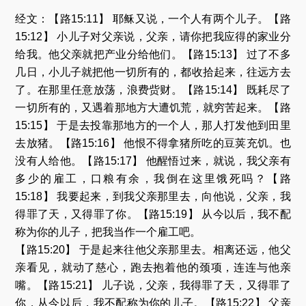
放
器
经文：【路15:11】 耶稣又说，一个人有两个儿子。【路
15:12】 小儿子对父亲说，父亲，请你把我应得的家业分
给我。他父亲就把产业分给他们。【路15:13】 过了不多
几日，小儿子就把他一切所有的，都收拾起来，往远方去
了。在那里任意放荡，浪费赀财。【路15:14】 既耗尽了
一切所有的，又遇着那地方大遭饥荒，就穷苦起来。【路
15:15】 于是去投靠那地方的一个人，那人打发他到田里
去放猪。【路15:16】 他恨不得拿猪所吃的豆荚充饥。也
没有人给他。【路15:17】 他醒悟过来，就说，我父亲有
多少的雇工，口粮有余，我倒在这里饿死吗？【路
15:18】 我要起来，到我父亲那里去，向他说，父亲，我
得罪了天，又得罪了你。【路15:19】 从今以后，我不配
称为你的儿子，把我当作一个雇工吧。
【路15:20】 于是起来往他父亲那里去。相离还远，他父
亲看见，就动了慈心，跑去抱着他的颈项，连连与他亲
嘴。【路15:21】 儿子说，父亲，我得罪了天，又得罪了
你，从今以后，我不配称为你的儿子。【路15:22】 父亲