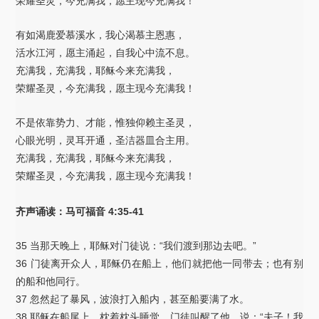
荣耀圣灵，今充满我，愿主现今充满我！
有如渴鹿爱慕溪水，我心渴慕主恩惠，
活水江河，愿主涌起，自我心中流不息。
充满我，充满我，耶稣今来充满我，
荣耀圣灵，今充满我，愿主现今充满我！
不是依靠势力、才能，惟独仰赖主圣灵，
心眼光明，灵耳开通，圣洁器皿合主用。
充满我，充满我，耶稣今来充满我，
荣耀圣灵，今充满我，愿主现今充满我！
齐声诵读：马可福音 4:35-41
35 当那天晚上，耶稣对门徒说：“我们渡到那边去吧。”
36 门徒离开众人，耶稣仍在船上，他们就把他一同带去；也有别
的船和他同行。
37 忽然起了暴风，波浪打入船内，甚至船要满了水。
38 耶稣在船尾上，枕着枕头睡觉。门徒叫醒了他，说：“夫子！我