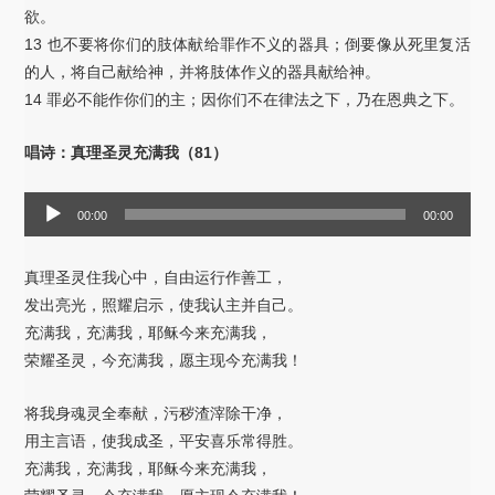
欲。
13 也不要将你们的肢体献给罪作不义的器具；倒要像从死里复活
的人，将自己献给神，并将肢体作义的器具献给神。
14 罪必不能作你们的主；因你们不在律法之下，乃在恩典之下。
唱诗：真理圣灵充满我（81）
音
00:00
00:00
频
播
真理圣灵住我心中，自由运行作善工，
放
发出亮光，照耀启示，使我认主并自己。
器
充满我，充满我，耶稣今来充满我，
荣耀圣灵，今充满我，愿主现今充满我！
将我身魂灵全奉献，污秽渣滓除干净，
用主言语，使我成圣，平安喜乐常得胜。
充满我，充满我，耶稣今来充满我，