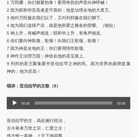
1 万民哪，你们都要拍掌！要用夸胜的声音向神呼喊！
2 因为耶和华至高者是可畏的；他是治理全地的大君王。
3 他叫万民服在我们以下，又叫列邦服在我们脚下。
4 他为我们选择产业，就是他所爱之雅各的荣耀。（细拉）
5 神上升，有喊声相送；耶和华上升，有角声相送。
6 你们要向神歌颂，歌颂！向我们王歌颂，歌颂！
7 因为神是全地的王；你们要用悟性歌颂。
8 神作王治理万国；神坐在他的圣宝座上。
9 列邦的君王聚集要作亚伯拉罕之神的民。因为世界的盾牌是属
神的；他为至高！
唱诗：亚伯拉罕的主歌（9）
音
00:00
00:00
频
播
亚伯拉罕的主，高处施行统治，
放
古今将来万世之宗，仁爱之主；
器
伟大惟一真神，上天下地同尊，