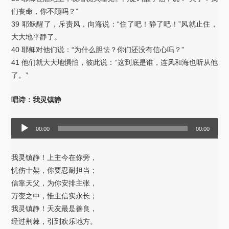
们丧命，你不顾吗？”
39 耶稣醒了，斥责风，向海说：“住了吧！静了吧！”风就止住，
大大地平静了。
40 耶稣对他们说：“为什么胆怯？你们还没有信心吗？”
41 他们就大大地惧怕，彼此说：“这到底是谁，连风和海也听从他
了。”
唱诗：我灵镇静
音
00:00
00:00
频
播
我灵镇静！上主今在你旁，
放
忧伤十架，你要忍耐担当；
器
信靠天父，为你安排主张，
万变之中，惟主信实永长；
我灵镇静！天友最是善良，
经过荆棘，引到欢乐地方。