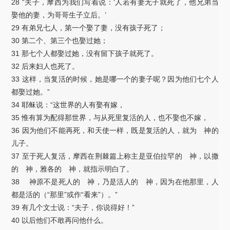
28 “夫子，摩西为我们写着说：‘人若有妻无子就死了，他兄弟当
娶他的妻，为哥哥生子立后。’
29 有弟兄七人，第一个娶了妻，没有孩子死了；
30 第二个、第三个也娶过她；
31 那七个人都娶过她，没有留下孩子就死了。
32 后来妇人也死了。
33 这样，当复活的时候，她是哪一个的妻子呢？因为他们七个人
都娶过她。”
34 耶稣说：“这世界的人有娶有嫁，
35 惟有算为配得那世界，与从死里复活的人，也不娶也不嫁，
36 因为他们不能再死，和天使一样，既是复活的人，就为 神的
儿子。
37 至于死人复活，摩西在荆棘篇上称主是亚伯拉罕的 神，以撒
的 神，雅各的 神，就指示明白了。
38 神原不是死人的 神，乃是活人的 神，因为在他那里，人
都是活的（“那里”或作“看来”）。”
39 有几个文士说：“夫子，你说得好！”
40 以后他们不敢再问他什么。