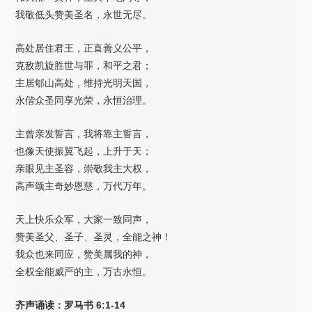
我敬低头赞美圣名，永世无尽。
高处居住君王，正直善义公平，
克敌凯旋胜世与罪，和平之君；
主居郇山高处，维持光明天国，
永偕众圣同享光荣，永恒治理。
主曾亲发誓言，我将靠主誓言，
也像天使振翼飞起，上升于天；
亲眼见主圣容，崇敬我主大权，
高声颂主奇妙恩慈，万代万年。
天上快乐众军，大家一致同声，
赞美圣父、圣子、圣灵，全能之神！
我众也来同应，赞美属我的神，
全权全能威严的主，万古永恒。
齐声诵读：罗马书 6:1-14