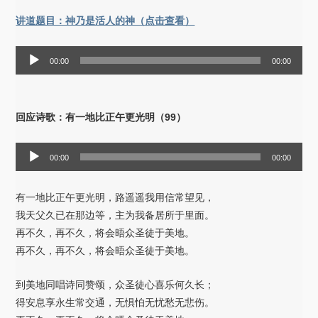
讲道题目：神乃是活人的神（点击查看）
音
00:00
00:00
频
播
放
回应诗歌：有一地比正午更光明（99）
器
音
00:00
00:00
频
播
有一地比正午更光明，路遥遥我用信常望见，
放
我天父久已在那边等，主为我备居所于里面。
器
再不久，再不久，将会晤众圣徒于美地。
再不久，再不久，将会晤众圣徒于美地。
到美地同唱诗同赞颂，众圣徒心喜乐何久长；
得安息享永生常交通，无惧怕无忧愁无悲伤。