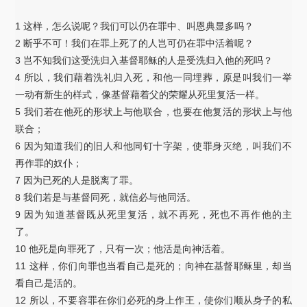
1 这样，怎么说呢？我们可以仍在罪中、叫恩典显多吗？
2 断乎不可！我们在罪上死了的人岂可仍在罪中活着呢？
3 岂不知我们这受洗归入基督耶稣的人是受洗归入他的死吗？
4 所以，我们藉着洗礼归入死，和他一同埋葬，原是叫我们一举
一动有新生的样式，像基督藉着父的荣耀从死里复活一样。
5 我们若在他死的形状上与他联合，也要在他复活的形状上与他
联合；
6 因为知道我们的旧人和他同钉十字架，使罪身灭绝，叫我们不
再作罪的奴仆；
7 因为已死的人是脱离了罪。
8 我们若是与基督同死，就信必与他同活。
9 因为知道基督既从死里复活，就不再死，死也不再作他的主
了。
10 他死是向罪死了，只有一次；他活是向神活着。
11 这样，你们向罪也当看自己是死的；向神在基督耶稣里，却当
看自己是活的。
12 所以，不要容罪在你们必死的身上作王，使你们顺从身子的私